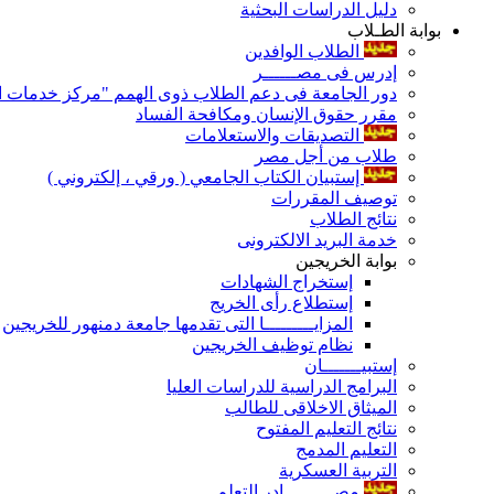
دليل الدراسات البحثية
بوابة الطـلاب
الطلاب الوافدين
إدرس فى مصــــــر
دور الجامعة فى دعم الطلاب ذوى الهمم "مركز خدمات ال
مقرر حقوق الإنسان ومكافحة الفساد
التصديقات والاستعلامات
طلاب من أجل مصر
إستبيان الكتاب الجامعي ( ورقي ، إلكتروني )
توصيف المقررات
نتائج الطلاب
خدمة البريد الالكترونى
بوابة الخريجين
إستخراج الشهادات
إستطلاع رأى الخريج
المزايـــــــــا التى تقدمها جامعة دمنهور للخريجين
نظام توظيف الخريجين
إستبيـــــــان
البرامج الدراسية للدراسات العليا
الميثاق الاخلاقى للطالب
نتائج التعليم المفتوح
التعليم المدمج
التربية العسكرية
مصـــــــــادر التعلم