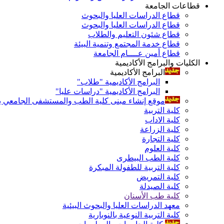
قطاعات الجامعة
قطاع الدراسات العليا والبحوث
قطاع الدراسات العليا والبحوث
قطاع شئون التعليم والطلاب
قطاع خدمة المجتمع وتنمية البيئة
قطاع أمين عــــام الجامعة
الكليات والبرامج الأكاديمية
البرامج الأكاديمية
البرامج الأكاديمية "طلاب"
البرامج الأكاديمية "دراسات عليا"
موقع إنشاء مبنى كلية الطب والمستشفى الجامعي بال
كلية التربية
كلية الاداب
كلية الزراعة
كلية التجارة
كلية العلوم
كلية الطب البيطرى
كلية التربية للطفولة المبكرة
كلية التمريض
كلية الصيدلة
كلية طب الأسنان
معهد الدراسات العليا والبحوث البيئية
كلية التربية النوعية بالنوبارية