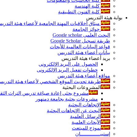
كلية الحاسبات والمعلومات
كلية الهندسة
كلية الفنون التطبيقية
بوابة هيئة التدريس
ميثاق أخلاقيات المهنة الجامعية لأعضاء هيئة التدري
جوائز الجامعة
البحث العلمى Google scholar
طريقة تسجيل Google Scholar
قواعد البيانات العالمية للأبحاث
بيانات أعضاء هيئة التدريس
بريد أعضاء هيئة التدريس
الحصول على البريد الإلكترونى
خطوات تفعيل البريد الإلكترونى
مواقع أعضاء هيئة التدريس
طريقة تحديث الموقع الشخصي لأعضاء هيئة التدريس و
المشروعات البحثية
مشروع بحثى إعادة صياغة تدريس التراث الثقافى 
مشروعات بحثية بجامعة دمنهور
الإتجاهات البحثية
البحث عن الإتجاهات البحثية
الرسائل العلمية
الأبحاث العلمية
نموذج للمبتعث
إستبيـــــــــــــان