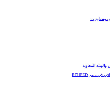
س ومعاونيهم
الهيئة المعاونة
فى مصر REHEED