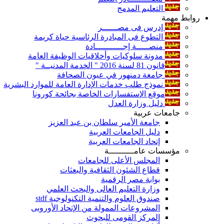
التعليم المدمج
روابط مهمة
إدرس فى مصــــــر
التطوع فى المبادرة الرئاسية حياة كريمة
منصـــــة إجـــــــــــادة
مدونة سلوكيات وأخلاقيات الوظيفة العامة
قانون 81 لسنة 2016 " الخدمة المدنيــة "
جامعة دمنهور في عيون الصحافة
نموذج طلب خدمات الإدارة العامة للموارد البشرية
موقع الإستفسارات الخاصة بجائحة كورونا
دليل وزارة العدل
جامعات عربية
جامعة الأمير سلطان بن عبد العزيز
دليل الجامعات العربية
إتحاد الجامعات العربية
مؤسسات عامــــــــــة
المجلس الأعلى للجامعات
قطاع الشئون الثقافية والبعثات
بوابة مصر الرقمية
وزارة التعليم العالى والبحث العلمي
صندوق العلوم والتنمية التكنولوجية stdf
المشروعات الممولة من الإتحاد الأوروبى
المركز القومى للبحوث