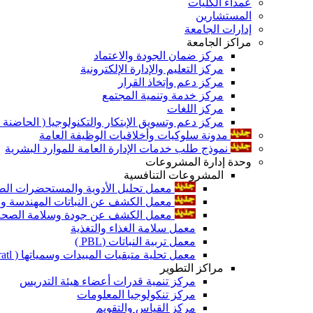
عمداء الكليات
المستشارين
إدارات الجامعة
مراكز الجامعة
مركز ضمان الجودة والاعتماد
مركز التعليم والإدارة الإلكترونية
مركز دعم وإتخاذ القرار
مركز خدمة وتنمية المجتمع
مركز اللغات
مركز دعم وتسويق الإبتكار والتكنولوجيا ( الحاضنة ا
مدونة سلوكيات وأخلاقيات الوظيفة العامة
نموذج طلب خدمات الإدارة العامة للموارد البشرية
وحدة إدارة المشروعات
المشروعات التنافسية
معمل تحليل الأدوية والمستحضرات الص
معمل الكشف عن النباتات المهندسة ورا
معمل الكشف عن جودة وسلامة الصحة الن
معمل سلامة الغذاء والتغذية
معمل تربية النباتات (PBL )
معمل تحلية متبقيات المبيدات وسمياتها ( Pratl )
مراكز التطوير
مركز تنمية قدرات أعضاء هيئة التدريس
مركز تنكولوجيا المعلومات
مركز القياس والتقويم