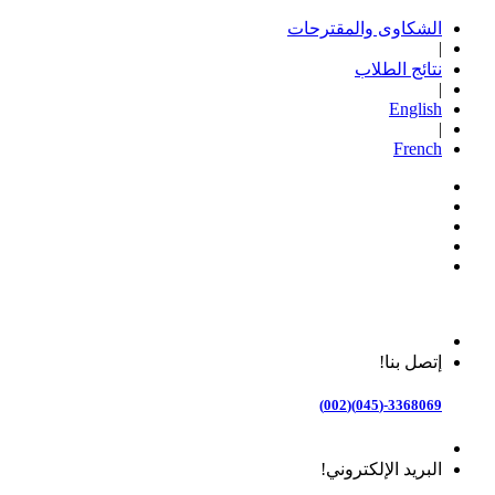
الشكاوى والمقترحات
|
نتائج الطلاب
|
English
|
French
إتصل بنا!
3368069-(045)(002)
البريد الإلكتروني!