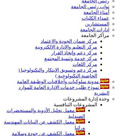
رئيس الجامعة
نواب رئيس الجامعة
أمناء الجامعة
عمداء الكليات
المستشارين
إدارات الجامعة
مراكز الجامعة
مركز ضمان الجودة والاعتماد
مركز التعليم والإدارة الإلكترونية
مركز دعم وإتخاذ القرار
مركز خدمة وتنمية المجتمع
مركز اللغات
مركز دعم وتسويق الإبتكار والتكنولوجيا (
الحاضنة التكنولوجية )
مدونة سلوكيات وأخلاقيات الوظيفة العامة
نموذج طلب خدمات الإدارة العامة للموارد
البشرية
وحدة إدارة المشروعات
المشروعات التنافسية
معمل تحليل الأدوية والمستحضرات
الصيدلية
معمل الكشف عن النباتات المهندسة
وراثيا
معمل الكشف عن جودة وسلامة