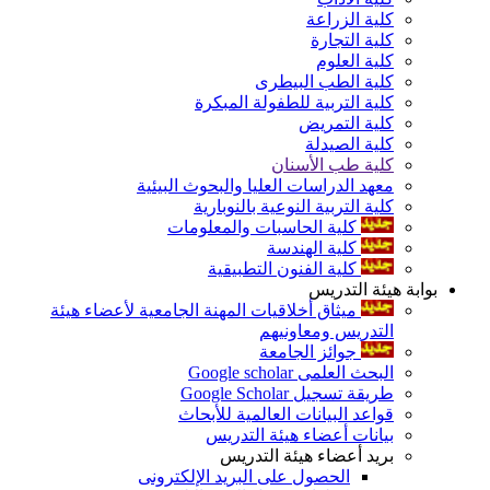
كلية الزراعة
كلية التجارة
كلية العلوم
كلية الطب البيطرى
كلية التربية للطفولة المبكرة
كلية التمريض
كلية الصيدلة
كلية طب الأسنان
معهد الدراسات العليا والبحوث البيئية
كلية التربية النوعية بالنوبارية
كلية الحاسبات والمعلومات
كلية الهندسة
كلية الفنون التطبيقية
بوابة هيئة التدريس
ميثاق أخلاقيات المهنة الجامعية لأعضاء هيئة
التدريس ومعاونيهم
جوائز الجامعة
البحث العلمى Google scholar
طريقة تسجيل Google Scholar
قواعد البيانات العالمية للأبحاث
بيانات أعضاء هيئة التدريس
بريد أعضاء هيئة التدريس
الحصول على البريد الإلكترونى