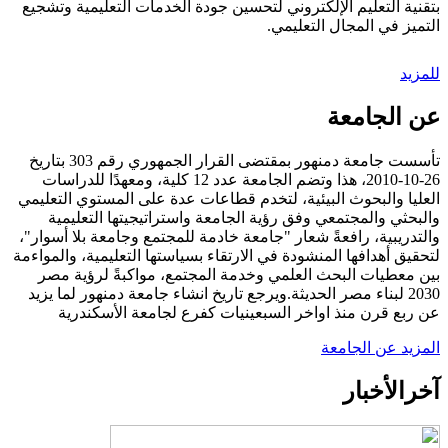
بتقنية التعليم الإلكتروني لتحسين جودة الخدمات التعليمية وتشجيع
التميز في المجال التعليمي.
للمزيد
عن الجامعة
تأسست جامعة دمنهور بمقتضى القرار الجمهوري رقم 303 بتاريخ
26-10-2010، هذا وتضم الجامعة عدد 12 كلية، ومعهدًا للدراسات
العليا والبحوث البيئية، لتخدم قطاعات عدة على المستوي التعليمي
والبحثي والمجتمعي وفق رؤية الجامعة واستراتيجيتها التعليمية
والتدريبية، رافعةً شعار "جامعة خادمة للمجتمع وجامعة بلا أسوار"،
لتحقيق أهدافها المنشودة في الارتقاء بسياستها التعليمية، والمواءمة
بين معطيات البحث العلمي وخدمة المجتمع، مواكبةً لرؤية مصر
2030 لبناء مصر الحديثة.ويرجع تاريخ انشاء جامعة دمنهور لما يزيد
عن ربع قرن منذ اواخر السبعينيات كفرع لجامعة الأسكندرية
المزيد عن الجامعة
آخر
الأخبار