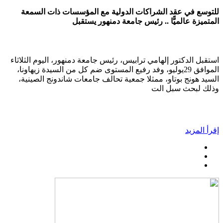
للتوسع في عقد الشراكات الدولية مع المؤسسات ذات السمعة
المتميزة عالميًّا .. رئيس جامعة دمنهور يستقبل
استقبل الدكتور إلهامي ترابيس، رئيس جامعة دمنهور، اليوم الثلاثاء
الموافق 29يوليو، وفد رفيع المستوى ضم كل من السيدة زيهاونا،
السيد هونج بوتاو، ممثلا جمعية تحالف جامعات شاندونج الصينية،
وذلك لبحث سبل الت
إقرأ المزيد