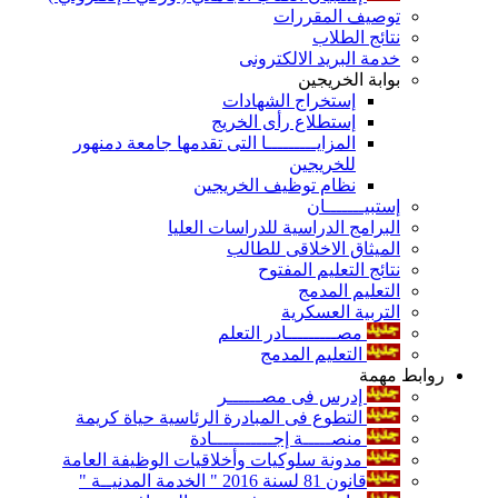
توصيف المقررات
نتائج الطلاب
خدمة البريد الالكترونى
بوابة الخريجين
إستخراج الشهادات
إستطلاع رأى الخريج
المزايـــــــــا التى تقدمها جامعة دمنهور
للخريجين
نظام توظيف الخريجين
إستبيـــــــان
البرامج الدراسية للدراسات العليا
الميثاق الاخلاقى للطالب
نتائج التعليم المفتوح
التعليم المدمج
التربية العسكرية
مصـــــــــادر التعلم
التعليم المدمج
روابط مهمة
إدرس فى مصــــــر
التطوع فى المبادرة الرئاسية حياة كريمة
منصـــــة إجـــــــــــادة
مدونة سلوكيات وأخلاقيات الوظيفة العامة
قانون 81 لسنة 2016 " الخدمة المدنيــة "