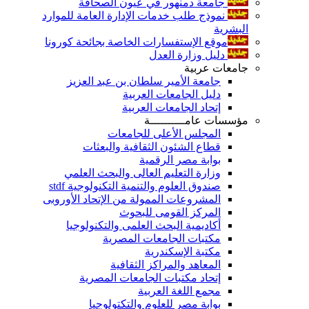
جامعة دمنهور في عيون الصحافة
نموذج طلب خدمات الإدارة العامة للموارد
البشرية
موقع الإستفسارات الخاصة بجائحة كورونا
دليل وزارة العدل
جامعات عربية
جامعة الأمير سلطان بن عبد العزيز
دليل الجامعات العربية
إتحاد الجامعات العربية
مؤسسات عامــــــــــة
المجلس الأعلى للجامعات
قطاع الشئون الثقافية والبعثات
بوابة مصر الرقمية
وزارة التعليم العالى والبحث العلمي
صندوق العلوم والتنمية التكنولوجية stdf
المشروعات الممولة من الإتحاد الأوروبى
المركز القومى للبحوث
أكاديمية البحث العلمى والتكنولوجيا
مكتبات الجامعات المصرية
مكتبة الإسكندرية
المعاهد والمراكز الثقافية
إتحاد مكتبات الجامعات المصرية
مجمع اللغة العربية
بوابة مصر للعلوم والتكتولوجيا