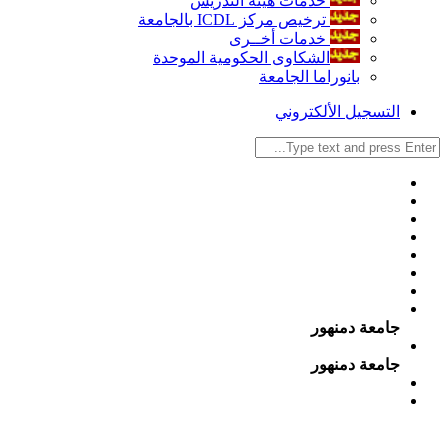
خدمات هيئة التدريس
ترخيص مركز ICDL بالجامعة
خدمات أخــرى
الشكاوى الحكومية الموحدة
بانوراما الجامعة
التسجيل الألكتروني
جامعة دمنهور
جامعة دمنهور