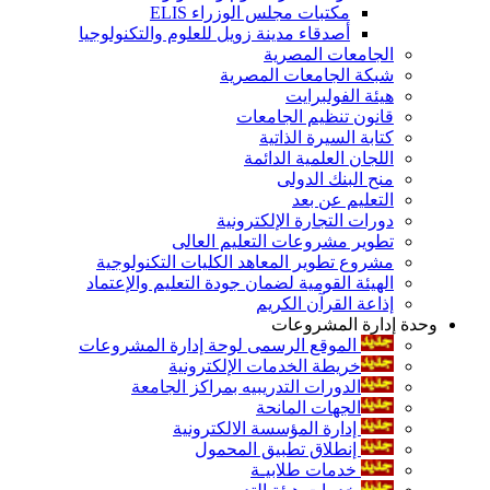
مكتبات مجلس الوزراء ELIS
أصدقاء مدينة زويل للعلوم والتكنولوجيا
الجامعات المصرية
شبكة الجامعات المصرية
هيئة الفولبرايت
قانون تنظيم الجامعات
كتابة السيرة الذاتية
اللجان العلمية الدائمة
منح البنك الدولى
التعليم عن بعد
دورات التجارة الإلكترونية
تطوير مشروعات التعليم العالى
مشروع تطوير المعاهد الكليات التكنولوجية
الهيئة القومية لضمان جودة التعليم والإعتماد
إذاعة القرآن الكريم
وحدة إدارة المشروعات
الموقع الرسمى لوحة إدارة المشروعات
خريطة الخدمات الإلكترونية
الدورات التدريبيه بمراكز الجامعة
الجهات المانحة
إدارة المؤسسة الالكترونية
إنطلاق تطبيق المحمول
خدمات طلابيـة