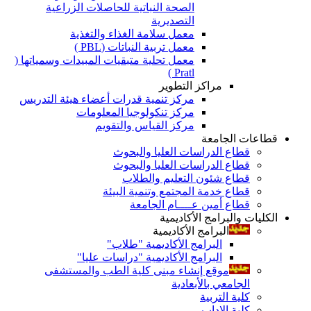
الصحة النباتية للحاصلات الزراعية
التصديرية
معمل سلامة الغذاء والتغذية
معمل تربية النباتات (PBL )
معمل تحلية متبقيات المبيدات وسمياتها (
Pratl )
مراكز التطوير
مركز تنمية قدرات أعضاء هيئة التدريس
مركز تنكولوجيا المعلومات
مركز القياس والتقويم
قطاعات الجامعة
قطاع الدراسات العليا والبحوث
قطاع الدراسات العليا والبحوث
قطاع شئون التعليم والطلاب
قطاع خدمة المجتمع وتنمية البيئة
قطاع أمين عــــام الجامعة
الكليات والبرامج الأكاديمية
البرامج الأكاديمية
البرامج الأكاديمية "طلاب"
البرامج الأكاديمية "دراسات عليا"
موقع إنشاء مبنى كلية الطب والمستشفى
الجامعي بالأبعادية
كلية التربية
كلية الاداب