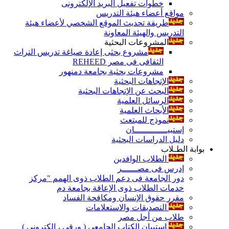
خطوات تفعيل البريد الإلكترونى
مواقع أعضاء هيئة التدريس
طريقة تحديث الموقع الشخصي لأعضاء هيئة
التدريس والهيئة المعاونة
المشروعات البحثية
مشروع بحثى إعادة صياغة تدريس التراث
الثقافى فى مصر REHEED
مشروعات بحثية بجامعة دمنهور
الإتجاهات البحثية
البحث عن الإتجاهات البحثية
الرسائل العلمية
الأبحاث العلمية
نموذج للمبتعث
إستبيـــــــــــــان
دليل الدراسات البحثية
بوابة الطـلاب
الطلاب الوافدين
إدرس فى مصــــــر
دور الجامعة فى دعم الطلاب ذوى الهمم "مركز
خدمات الطلاب ذوى الإعاقة بجامعة دم
مقرر حقوق الإنسان ومكافحة الفساد
التصديقات والاستعلامات
طلاب من أجل مصر
إستبيان الكتاب الجامعي ( ورقي ، إلكتروني )