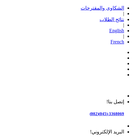
الشكاوى والمقترحات
|
نتائج الطلاب
|
English
|
French
إتصل بنا!
3368069-(045)(002)
البريد الإلكتروني!