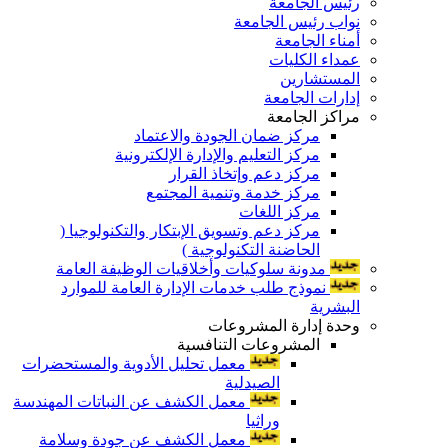
رئيس الجامعة
نواب رئيس الجامعة
أمناء الجامعة
عمداء الكليات
المستشارين
إدارات الجامعة
مراكز الجامعة
مركز ضمان الجودة والاعتماد
مركز التعليم والإدارة الإلكترونية
مركز دعم وإتخاذ القرار
مركز خدمة وتنمية المجتمع
مركز اللغات
مركز دعم وتسويق الإبتكار والتكنولوجيا (
الحاضنة التكنولوجية )
مدونة سلوكيات وأخلاقيات الوظيفة العامة
نموذج طلب خدمات الإدارة العامة للموارد
البشرية
وحدة إدارة المشروعات
المشروعات التنافسية
معمل تحليل الأدوية والمستحضرات
الصيدلية
معمل الكشف عن النباتات المهندسة
وراثيا
معمل الكشف عن جودة وسلامة