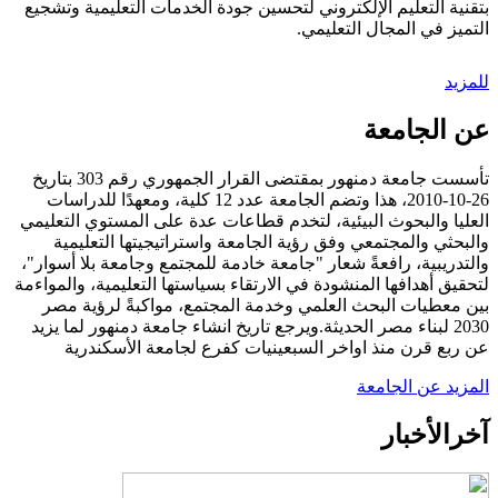
بتقنية التعليم الإلكتروني لتحسين جودة الخدمات التعليمية وتشجيع
التميز في المجال التعليمي.
للمزيد
عن الجامعة
تأسست جامعة دمنهور بمقتضى القرار الجمهوري رقم 303 بتاريخ
26-10-2010، هذا وتضم الجامعة عدد 12 كلية، ومعهدًا للدراسات
العليا والبحوث البيئية، لتخدم قطاعات عدة على المستوي التعليمي
والبحثي والمجتمعي وفق رؤية الجامعة واستراتيجيتها التعليمية
والتدريبية، رافعةً شعار "جامعة خادمة للمجتمع وجامعة بلا أسوار"،
لتحقيق أهدافها المنشودة في الارتقاء بسياستها التعليمية، والمواءمة
بين معطيات البحث العلمي وخدمة المجتمع، مواكبةً لرؤية مصر
2030 لبناء مصر الحديثة.ويرجع تاريخ انشاء جامعة دمنهور لما يزيد
عن ربع قرن منذ اواخر السبعينيات كفرع لجامعة الأسكندرية
المزيد عن الجامعة
آخر
الأخبار