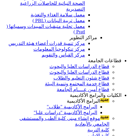
الصحة النباتية للحاصلات الزراعية
التصديرية
معمل سلامة الغذاء والتغذية
معمل تربية النباتات (PBL )
معمل تحلية متبقيات المبيدات وسمياتها (
Pratl )
مراكز التطوير
مركز تنمية قدرات أعضاء هيئة التدريس
مركز تنكولوجيا المعلومات
مركز القياس والتقويم
قطاعات الجامعة
قطاع الدراسات العليا والبحوث
قطاع الدراسات العليا والبحوث
قطاع شئون التعليم والطلاب
قطاع خدمة المجتمع وتنمية البيئة
قطاع أمين عــــام الجامعة
الكليات والبرامج الأكاديمية
البرامج الأكاديمية
البرامج الأكاديمية "طلاب"
البرامج الأكاديمية "دراسات عليا"
موقع إنشاء مبنى كلية الطب والمستشفى
الجامعي بالأبعادية
كلية التربية
كلية الاداب