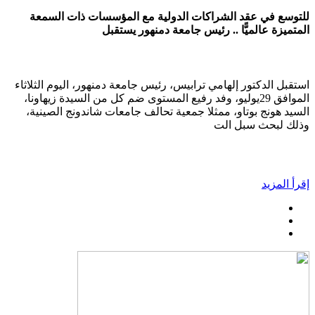
للتوسع في عقد الشراكات الدولية مع المؤسسات ذات السمعة
المتميزة عالميًّا .. رئيس جامعة دمنهور يستقبل
استقبل الدكتور إلهامي ترابيس، رئيس جامعة دمنهور، اليوم الثلاثاء
الموافق 29يوليو، وفد رفيع المستوى ضم كل من السيدة زيهاونا،
السيد هونج بوتاو، ممثلا جمعية تحالف جامعات شاندونج الصينية،
وذلك لبحث سبل الت
إقرأ المزيد