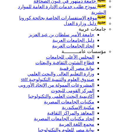
جامعة دمنهور في عيون الصحافة
نموذج طلب خدمات الإدارة العامة للموارد
البشرية
موقع الإستفسارات الخاصة بجائحة كورونا
دليل وزارة العدل
جامعات عربية
جامعة الأمير سلطان بن عبد العزيز
دليل الجامعات العربية
إتحاد الجامعات العربية
مؤسسات عامــــــــــة
المجلس الأعلى للجامعات
قطاع الشئون الثقافية والبعثات
بوابة مصر الرقمية
وزارة التعليم العالى والبحث العلمي
صندوق العلوم والتنمية التكنولوجية stdf
المشروعات الممولة من الإتحاد الأوروبى
المركز القومى للبحوث
أكاديمية البحث العلمى والتكنولوجيا
مكتبات الجامعات المصرية
مكتبة الإسكندرية
المعاهد والمراكز الثقافية
إتحاد مكتبات الجامعات المصرية
مجمع اللغة العربية
بوابة مصر للعلوم والتكتولوجيا