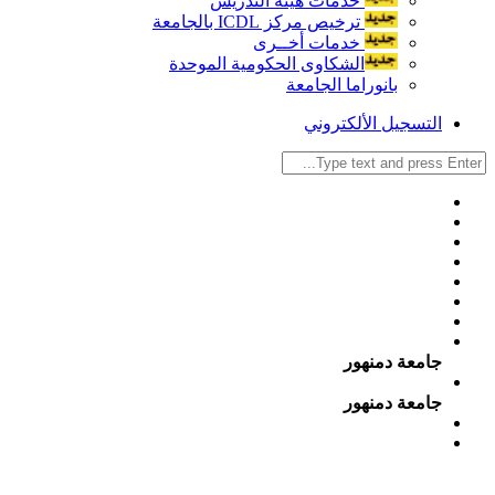
خدمات هيئة التدريس
ترخيص مركز ICDL بالجامعة
خدمات أخــرى
الشكاوى الحكومية الموحدة
بانوراما الجامعة
التسجيل الألكتروني
جامعة دمنهور
جامعة دمنهور