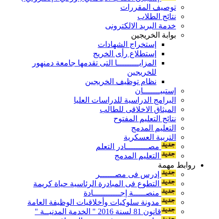
توصيف المقررات
نتائج الطلاب
خدمة البريد الالكترونى
بوابة الخريجين
إستخراج الشهادات
إستطلاع رأى الخريج
المزايـــــــــا التى تقدمها جامعة دمنهور
للخريجين
نظام توظيف الخريجين
إستبيـــــــان
البرامج الدراسية للدراسات العليا
الميثاق الاخلاقى للطالب
نتائج التعليم المفتوح
التعليم المدمج
التربية العسكرية
مصـــــــــادر التعلم
التعليم المدمج
روابط مهمة
إدرس فى مصــــــر
التطوع فى المبادرة الرئاسية حياة كريمة
منصـــــة إجـــــــــــادة
مدونة سلوكيات وأخلاقيات الوظيفة العامة
قانون 81 لسنة 2016 " الخدمة المدنيــة "