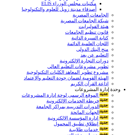
مكتبات مجلس الوزراء ELIS
أصدقاء مدينة زويل للعلوم والتكنولوجيا
الجامعات المصرية
شبكة الجامعات المصرية
هيئة الفولبرايت
قانون تنظيم الجامعات
كتابة السيرة الذاتية
اللجان العلمية الدائمة
منح البنك الدولى
التعليم عن بعد
دورات التجارة الإلكترونية
تطوير مشروعات التعليم العالى
مشروع تطوير المعاهد الكليات التكنولوجية
الهيئة القومية لضمان جودة التعليم والإعتماد
إذاعة القرآن الكريم
وحدة إدارة المشروعات
الموقع الرسمى لوحة إدارة المشروعات
خريطة الخدمات الإلكترونية
الدورات التدريبيه بمراكز الجامعة
الجهات المانحة
إدارة المؤسسة الالكترونية
إنطلاق تطبيق المحمول
خدمات طلابيـة