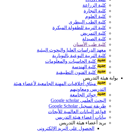
كلية الزراعة
كلية التجارة
كلية العلوم
كلية الطب البيطرى
كلية التربية للطفولة المبكرة
كلية التمريض
كلية الصيدلة
كلية طب الأسنان
معهد الدراسات العليا والبحوث البيئية
كلية التربية النوعية بالنوبارية
كلية الحاسبات والمعلومات
كلية الهندسة
كلية الفنون التطبيقية
بوابة هيئة التدريس
ميثاق أخلاقيات المهنة الجامعية لأعضاء هيئة
التدريس ومعاونيهم
جوائز الجامعة
البحث العلمى Google scholar
طريقة تسجيل Google Scholar
قواعد البيانات العالمية للأبحاث
بيانات أعضاء هيئة التدريس
بريد أعضاء هيئة التدريس
الحصول على البريد الإلكترونى