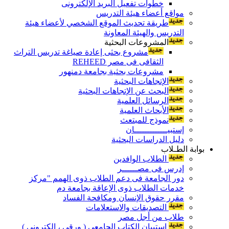
خطوات تفعيل البريد الإلكترونى
مواقع أعضاء هيئة التدريس
طريقة تحديث الموقع الشخصي لأعضاء هيئة
التدريس والهيئة المعاونة
المشروعات البحثية
مشروع بحثى إعادة صياغة تدريس التراث
الثقافى فى مصر REHEED
مشروعات بحثية بجامعة دمنهور
الإتجاهات البحثية
البحث عن الإتجاهات البحثية
الرسائل العلمية
الأبحاث العلمية
نموذج للمبتعث
إستبيـــــــــــــان
دليل الدراسات البحثية
بوابة الطـلاب
الطلاب الوافدين
إدرس فى مصــــــر
دور الجامعة فى دعم الطلاب ذوى الهمم "مركز
خدمات الطلاب ذوى الإعاقة بجامعة دم
مقرر حقوق الإنسان ومكافحة الفساد
التصديقات والاستعلامات
طلاب من أجل مصر
إستبيان الكتاب الجامعي ( ورقي ، إلكتروني )