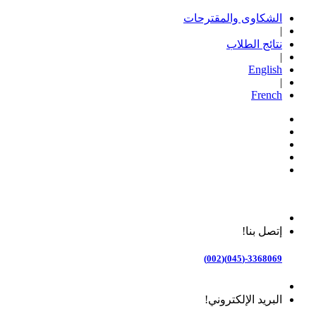
الشكاوى والمقترحات
|
نتائج الطلاب
|
English
|
French
إتصل بنا!
3368069-(045)(002)
البريد الإلكتروني!