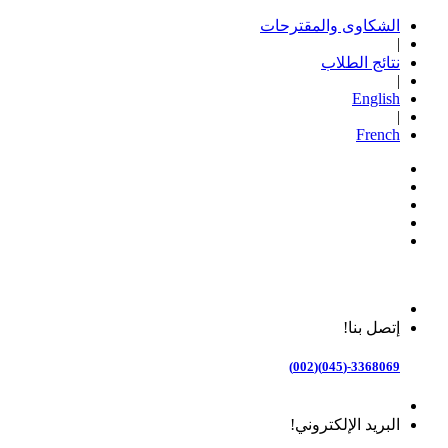
الشكاوى والمقترحات
|
نتائج الطلاب
|
English
|
French
إتصل بنا!
3368069-(045)(002)
البريد الإلكتروني!