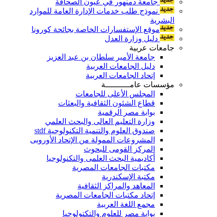
جامعة دمنهور في عيون الصحافة
نموذج طلب خدمات الإدارة العامة للموارد
البشرية
موقع الإستفسارات الخاصة بجائحة كورونا
دليل وزارة العدل
جامعات عربية
جامعة الأمير سلطان بن عبد العزيز
دليل الجامعات العربية
إتحاد الجامعات العربية
مؤسسات عامــــــــــة
المجلس الأعلى للجامعات
قطاع الشئون الثقافية والبعثات
بوابة مصر الرقمية
وزارة التعليم العالى والبحث العلمي
صندوق العلوم والتنمية التكنولوجية stdf
المشروعات الممولة من الإتحاد الأوروبى
المركز القومى للبحوث
أكاديمية البحث العلمى والتكنولوجيا
مكتبات الجامعات المصرية
مكتبة الإسكندرية
المعاهد والمراكز الثقافية
إتحاد مكتبات الجامعات المصرية
مجمع اللغة العربية
بوابة مصر للعلوم والتكتولوجيا