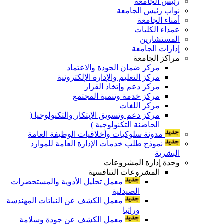
رئيس الجامعة
نواب رئيس الجامعة
أمناء الجامعة
عمداء الكليات
المستشارين
إدارات الجامعة
مراكز الجامعة
مركز ضمان الجودة والاعتماد
مركز التعليم والإدارة الإلكترونية
مركز دعم وإتخاذ القرار
مركز خدمة وتنمية المجتمع
مركز اللغات
مركز دعم وتسويق الإبتكار والتكنولوجيا (
الحاضنة التكنولوجية )
مدونة سلوكيات وأخلاقيات الوظيفة العامة
نموذج طلب خدمات الإدارة العامة للموارد
البشرية
وحدة إدارة المشروعات
المشروعات التنافسية
معمل تحليل الأدوية والمستحضرات
الصيدلية
معمل الكشف عن النباتات المهندسة
وراثيا
معمل الكشف عن جودة وسلامة