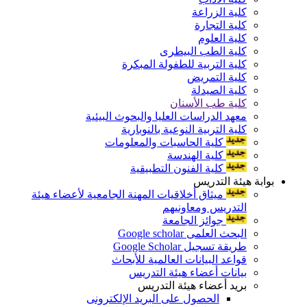
كلية الزراعة
كلية التجارة
كلية العلوم
كلية الطب البيطرى
كلية التربية للطفولة المبكرة
كلية التمريض
كلية الصيدلة
كلية طب الأسنان
معهد الدراسات العليا والبحوث البيئية
كلية التربية النوعية بالنوبارية
كلية الحاسبات والمعلومات
كلية الهندسة
كلية الفنون التطبيقية
بوابة هيئة التدريس
ميثاق أخلاقيات المهنة الجامعية لأعضاء هيئة
التدريس ومعاونيهم
جوائز الجامعة
البحث العلمى Google scholar
طريقة تسجيل Google Scholar
قواعد البيانات العالمية للأبحاث
بيانات أعضاء هيئة التدريس
بريد أعضاء هيئة التدريس
الحصول على البريد الإلكترونى