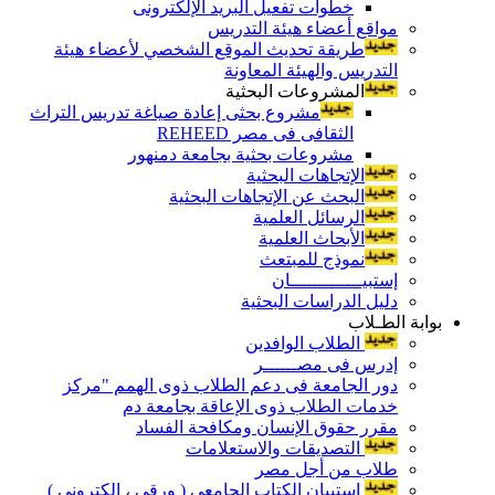
خطوات تفعيل البريد الإلكترونى
مواقع أعضاء هيئة التدريس
طريقة تحديث الموقع الشخصي لأعضاء هيئة
التدريس والهيئة المعاونة
المشروعات البحثية
مشروع بحثى إعادة صياغة تدريس التراث
الثقافى فى مصر REHEED
مشروعات بحثية بجامعة دمنهور
الإتجاهات البحثية
البحث عن الإتجاهات البحثية
الرسائل العلمية
الأبحاث العلمية
نموذج للمبتعث
إستبيـــــــــــــان
دليل الدراسات البحثية
بوابة الطـلاب
الطلاب الوافدين
إدرس فى مصــــــر
دور الجامعة فى دعم الطلاب ذوى الهمم "مركز
خدمات الطلاب ذوى الإعاقة بجامعة دم
مقرر حقوق الإنسان ومكافحة الفساد
التصديقات والاستعلامات
طلاب من أجل مصر
إستبيان الكتاب الجامعي ( ورقي ، إلكتروني )