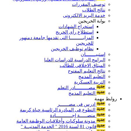
توصيف المقررات
نتائج الطلاب
خدمة البريد الالكترونى
بوابة الخريجين
إستخراج الشهادات
إستطلاع رأى الخريج
المزايـــــــــا التى تقدمها جامعة دمنهور
للخريجين
نظام توظيف الخريجين
إستبيـــــــان
البرامج الدراسية للدراسات العليا
الميثاق الاخلاقى للطالب
نتائج التعليم المفتوح
التعليم المدمج
التربية العسكرية
مصـــــــــادر التعلم
التعليم المدمج
روابط مهمة
إدرس فى مصــــــر
التطوع فى المبادرة الرئاسية حياة كريمة
منصـــــة إجـــــــــــادة
مدونة سلوكيات وأخلاقيات الوظيفة العامة
قانون 81 لسنة 2016 " الخدمة المدنيــة "