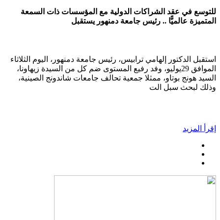
للتوسع في عقد الشراكات الدولية مع المؤسسات ذات السمعة
المتميزة عالميًّا .. رئيس جامعة دمنهور يستقبل
استقبل الدكتور إلهامي ترابيس، رئيس جامعة دمنهور، اليوم الثلاثاء
الموافق 29يوليو، وفد رفيع المستوى ضم كل من السيدة زيهاونا،
السيد هونج بوتاو، ممثلا جمعية تحالف جامعات شاندونج الصينية،
وذلك لبحث سبل الت
إقرأ المزيد