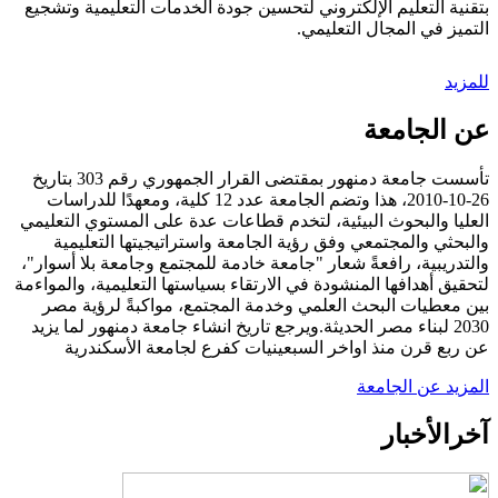
بتقنية التعليم الإلكتروني لتحسين جودة الخدمات التعليمية وتشجيع
التميز في المجال التعليمي.
للمزيد
عن الجامعة
تأسست جامعة دمنهور بمقتضى القرار الجمهوري رقم 303 بتاريخ
26-10-2010، هذا وتضم الجامعة عدد 12 كلية، ومعهدًا للدراسات
العليا والبحوث البيئية، لتخدم قطاعات عدة على المستوي التعليمي
والبحثي والمجتمعي وفق رؤية الجامعة واستراتيجيتها التعليمية
والتدريبية، رافعةً شعار "جامعة خادمة للمجتمع وجامعة بلا أسوار"،
لتحقيق أهدافها المنشودة في الارتقاء بسياستها التعليمية، والمواءمة
بين معطيات البحث العلمي وخدمة المجتمع، مواكبةً لرؤية مصر
2030 لبناء مصر الحديثة.ويرجع تاريخ انشاء جامعة دمنهور لما يزيد
عن ربع قرن منذ اواخر السبعينيات كفرع لجامعة الأسكندرية
المزيد عن الجامعة
آخر
الأخبار