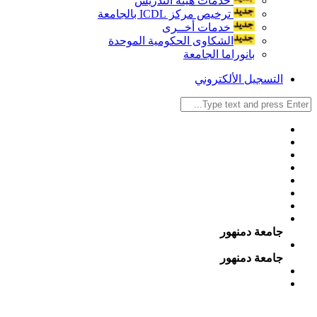
خدمات هيئة التدريس
ترخيص مركز ICDL بالجامعة
خدمات أخــرى
الشكاوى الحكومية الموحدة
بانوراما الجامعة
التسجيل الألكتروني
جامعة دمنهور
جامعة دمنهور