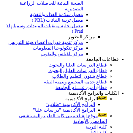
الصحة النباتية للحاصلات الزراعية
التصديرية
معمل سلامة الغذاء والتغذية
معمل تربية النباتات (PBL )
معمل تحلية متبقيات المبيدات وسمياتها (
Pratl )
مراكز التطوير
مركز تنمية قدرات أعضاء هيئة التدريس
مركز تنكولوجيا المعلومات
مركز القياس والتقويم
قطاعات الجامعة
قطاع الدراسات العليا والبحوث
قطاع الدراسات العليا والبحوث
قطاع شئون التعليم والطلاب
قطاع خدمة المجتمع وتنمية البيئة
قطاع أمين عــــام الجامعة
الكليات والبرامج الأكاديمية
البرامج الأكاديمية
البرامج الأكاديمية "طلاب"
البرامج الأكاديمية "دراسات عليا"
موقع إنشاء مبنى كلية الطب والمستشفى
الجامعي بالأبعادية
كلية التربية
كلية الاداب