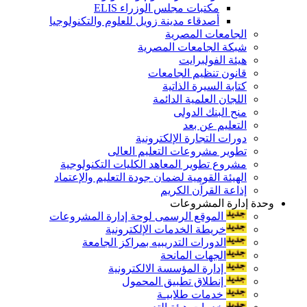
مكتبات مجلس الوزراء ELIS
أصدقاء مدينة زويل للعلوم والتكنولوجيا
الجامعات المصرية
شبكة الجامعات المصرية
هيئة الفولبرايت
قانون تنظيم الجامعات
كتابة السيرة الذاتية
اللجان العلمية الدائمة
منح البنك الدولى
التعليم عن بعد
دورات التجارة الإلكترونية
تطوير مشروعات التعليم العالى
مشروع تطوير المعاهد الكليات التكنولوجية
الهيئة القومية لضمان جودة التعليم والإعتماد
إذاعة القرآن الكريم
وحدة إدارة المشروعات
الموقع الرسمى لوحة إدارة المشروعات
خريطة الخدمات الإلكترونية
الدورات التدريبيه بمراكز الجامعة
الجهات المانحة
إدارة المؤسسة الالكترونية
إنطلاق تطبيق المحمول
خدمات طلابيـة