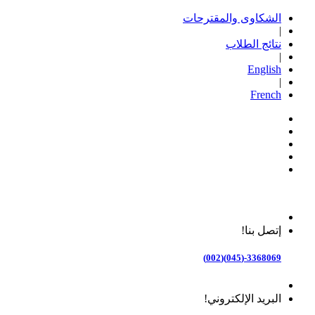
الشكاوى والمقترحات
|
نتائج الطلاب
|
English
|
French
إتصل بنا!
3368069-(045)(002)
البريد الإلكتروني!