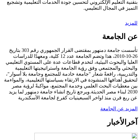
بتقنية التعليم الإلكتروني لتحسين جودة الخدمات التعليمية وتشجيع
التميز في المجال التعليمي.
للمزيد
عن الجامعة
تأسست جامعة دمنهور بمقتضى القرار الجمهوري رقم 303 بتاريخ
26-10-2010، هذا وتضم الجامعة عدد 12 كلية، ومعهدًا للدراسات
العليا والبحوث البيئية، لتخدم قطاعات عدة على المستوي التعليمي
والبحثي والمجتمعي وفق رؤية الجامعة واستراتيجيتها التعليمية
والتدريبية، رافعةً شعار "جامعة خادمة للمجتمع وجامعة بلا أسوار"،
لتحقيق أهدافها المنشودة في الارتقاء بسياستها التعليمية، والمواءمة
بين معطيات البحث العلمي وخدمة المجتمع، مواكبةً لرؤية مصر
2030 لبناء مصر الحديثة.ويرجع تاريخ انشاء جامعة دمنهور لما يزيد
عن ربع قرن منذ اواخر السبعينيات كفرع لجامعة الأسكندرية
المزيد عن الجامعة
آخر
الأخبار