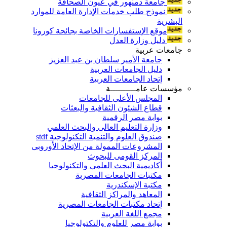
جامعة دمنهور في عيون الصحافة
نموذج طلب خدمات الإدارة العامة للموارد
البشرية
موقع الإستفسارات الخاصة بجائحة كورونا
دليل وزارة العدل
جامعات عربية
جامعة الأمير سلطان بن عبد العزيز
دليل الجامعات العربية
إتحاد الجامعات العربية
مؤسسات عامــــــــــة
المجلس الأعلى للجامعات
قطاع الشئون الثقافية والبعثات
بوابة مصر الرقمية
وزارة التعليم العالى والبحث العلمي
صندوق العلوم والتنمية التكنولوجية stdf
المشروعات الممولة من الإتحاد الأوروبى
المركز القومى للبحوث
أكاديمية البحث العلمى والتكنولوجيا
مكتبات الجامعات المصرية
مكتبة الإسكندرية
المعاهد والمراكز الثقافية
إتحاد مكتبات الجامعات المصرية
مجمع اللغة العربية
بوابة مصر للعلوم والتكتولوجيا