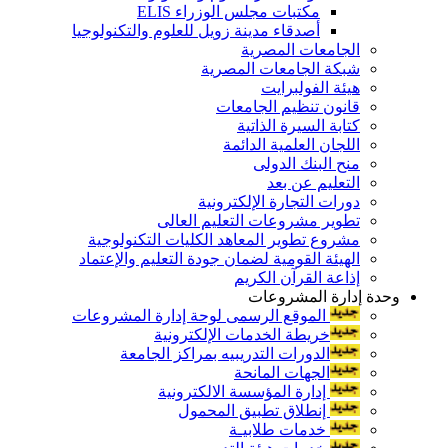
مكتبات مجلس الوزراء ELIS
أصدقاء مدينة زويل للعلوم والتكنولوجيا
الجامعات المصرية
شبكة الجامعات المصرية
هيئة الفولبرايت
قانون تنظيم الجامعات
كتابة السيرة الذاتية
اللجان العلمية الدائمة
منح البنك الدولى
التعليم عن بعد
دورات التجارة الإلكترونية
تطوير مشروعات التعليم العالى
مشروع تطوير المعاهد الكليات التكنولوجية
الهيئة القومية لضمان جودة التعليم والإعتماد
إذاعة القرآن الكريم
وحدة إدارة المشروعات
الموقع الرسمى لوحة إدارة المشروعات
خريطة الخدمات الإلكترونية
الدورات التدريبيه بمراكز الجامعة
الجهات المانحة
إدارة المؤسسة الالكترونية
إنطلاق تطبيق المحمول
خدمات طلابيـة