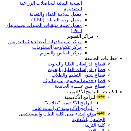
الصحة النباتية للحاصلات الزراعية
التصديرية
معمل سلامة الغذاء والتغذية
معمل تربية النباتات (PBL )
معمل تحلية متبقيات المبيدات وسمياتها (
Pratl )
مراكز التطوير
مركز تنمية قدرات أعضاء هيئة التدريس
مركز تنكولوجيا المعلومات
مركز القياس والتقويم
قطاعات الجامعة
قطاع الدراسات العليا والبحوث
قطاع الدراسات العليا والبحوث
قطاع شئون التعليم والطلاب
قطاع خدمة المجتمع وتنمية البيئة
قطاع أمين عــــام الجامعة
الكليات والبرامج الأكاديمية
البرامج الأكاديمية
البرامج الأكاديمية "طلاب"
البرامج الأكاديمية "دراسات عليا"
موقع إنشاء مبنى كلية الطب والمستشفى
الجامعي بالأبعادية
كلية التربية
كلية الاداب