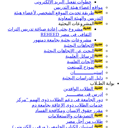
خطوات تفعيل البريد الإلكترونى
مواقع أعضاء هيئة التدريس
طريقة تحديث الموقع الشخصي لأعضاء هيئة
التدريس والهيئة المعاونة
المشروعات البحثية
مشروع بحثى إعادة صياغة تدريس التراث
الثقافى فى مصر REHEED
مشروعات بحثية بجامعة دمنهور
الإتجاهات البحثية
البحث عن الإتجاهات البحثية
الرسائل العلمية
الأبحاث العلمية
نموذج للمبتعث
إستبيـــــــــــــان
دليل الدراسات البحثية
بوابة الطـلاب
الطلاب الوافدين
إدرس فى مصــــــر
دور الجامعة فى دعم الطلاب ذوى الهمم "مركز
خدمات الطلاب ذوى الإعاقة بجامعة دم
مقرر حقوق الإنسان ومكافحة الفساد
التصديقات والاستعلامات
طلاب من أجل مصر
إستبيان الكتاب الجامعي ( ورقي ، إلكتروني )