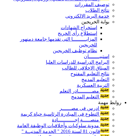
توصيف المقررات
نتائج الطلاب
خدمة البريد الالكترونى
بوابة الخريجين
إستخراج الشهادات
إستطلاع رأى الخريج
المزايـــــــــا التى تقدمها جامعة دمنهور
للخريجين
نظام توظيف الخريجين
إستبيـــــــان
البرامج الدراسية للدراسات العليا
الميثاق الاخلاقى للطالب
نتائج التعليم المفتوح
التعليم المدمج
التربية العسكرية
مصـــــــــادر التعلم
التعليم المدمج
روابط مهمة
إدرس فى مصــــــر
التطوع فى المبادرة الرئاسية حياة كريمة
منصـــــة إجـــــــــــادة
مدونة سلوكيات وأخلاقيات الوظيفة العامة
قانون 81 لسنة 2016 " الخدمة المدنيــة "