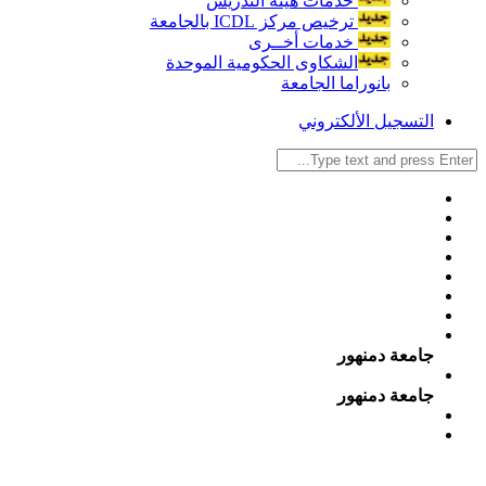
خدمات هيئة التدريس
ترخيص مركز ICDL بالجامعة
خدمات أخــرى
الشكاوى الحكومية الموحدة
بانوراما الجامعة
التسجيل الألكتروني
جامعة دمنهور
جامعة دمنهور