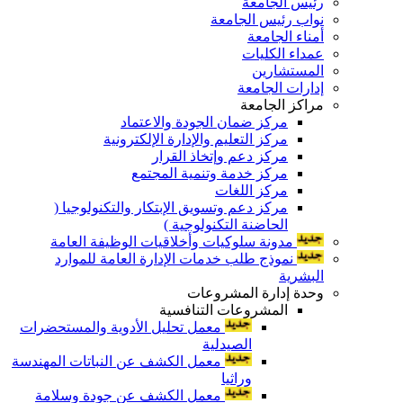
رئيس الجامعة
نواب رئيس الجامعة
أمناء الجامعة
عمداء الكليات
المستشارين
إدارات الجامعة
مراكز الجامعة
مركز ضمان الجودة والاعتماد
مركز التعليم والإدارة الإلكترونية
مركز دعم وإتخاذ القرار
مركز خدمة وتنمية المجتمع
مركز اللغات
مركز دعم وتسويق الإبتكار والتكنولوجيا (
الحاضنة التكنولوجية )
مدونة سلوكيات وأخلاقيات الوظيفة العامة
نموذج طلب خدمات الإدارة العامة للموارد
البشرية
وحدة إدارة المشروعات
المشروعات التنافسية
معمل تحليل الأدوية والمستحضرات
الصيدلية
معمل الكشف عن النباتات المهندسة
وراثيا
معمل الكشف عن جودة وسلامة