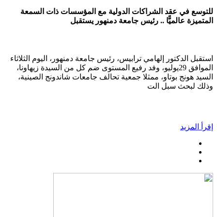
للتوسع في عقد الشراكات الدولية مع المؤسسات ذات السمعة
المتميزة عالميًّا .. رئيس جامعة دمنهور يستقبل
استقبل الدكتور إلهامي ترابيس، رئيس جامعة دمنهور، اليوم الثلاثاء
الموافق 29يوليو، وفد رفيع المستوى ضم كل من السيدة زيهاونا،
السيد هونج بوتاو، ممثلا جمعية تحالف جامعات شاندونج الصينية،
وذلك لبحث سبل الت
إقرأ المزيد