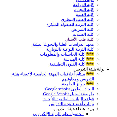
كلية الزراعة
كلية التجارة
كلية العلوم
كلية الطب البيطرى
كلية التربية للطفولة المبكرة
كلية التمريض
كلية الصيدلة
كلية طب الأسنان
معهد الدراسات العليا والبحوث البيئية
كلية التربية النوعية بالنوبارية
كلية الحاسبات والمعلومات
كلية الهندسة
كلية الفنون التطبيقية
بوابة هيئة التدريس
ميثاق أخلاقيات المهنة الجامعية لأعضاء هيئة
التدريس ومعاونيهم
جوائز الجامعة
البحث العلمى Google scholar
طريقة تسجيل Google Scholar
قواعد البيانات العالمية للأبحاث
بيانات أعضاء هيئة التدريس
بريد أعضاء هيئة التدريس
الحصول على البريد الإلكترونى