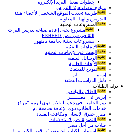
خطوات تفعيل البريد الإلكترونى
مواقع أعضاء هيئة التدريس
طريقة تحديث الموقع الشخصي لأعضاء هيئة
التدريس والهيئة المعاونة
المشروعات البحثية
مشروع بحثى إعادة صياغة تدريس التراث
الثقافى فى مصر REHEED
مشروعات بحثية بجامعة دمنهور
الإتجاهات البحثية
البحث عن الإتجاهات البحثية
الرسائل العلمية
الأبحاث العلمية
نموذج للمبتعث
إستبيـــــــــــــان
دليل الدراسات البحثية
بوابة الطـلاب
الطلاب الوافدين
إدرس فى مصــــــر
دور الجامعة فى دعم الطلاب ذوى الهمم "مركز
خدمات الطلاب ذوى الإعاقة بجامعة دم
مقرر حقوق الإنسان ومكافحة الفساد
التصديقات والاستعلامات
طلاب من أجل مصر
إستبيان الكتاب الجامعي ( ورقي ، إلكتروني )