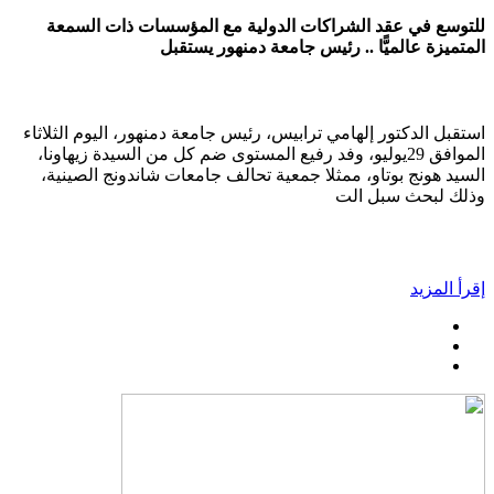
للتوسع في عقد الشراكات الدولية مع المؤسسات ذات السمعة
المتميزة عالميًّا .. رئيس جامعة دمنهور يستقبل
استقبل الدكتور إلهامي ترابيس، رئيس جامعة دمنهور، اليوم الثلاثاء
الموافق 29يوليو، وفد رفيع المستوى ضم كل من السيدة زيهاونا،
السيد هونج بوتاو، ممثلا جمعية تحالف جامعات شاندونج الصينية،
وذلك لبحث سبل الت
إقرأ المزيد