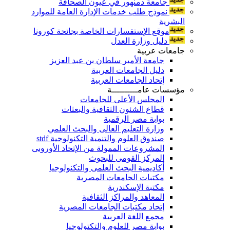
جامعة دمنهور في عيون الصحافة
نموذج طلب خدمات الإدارة العامة للموارد
البشرية
موقع الإستفسارات الخاصة بجائحة كورونا
دليل وزارة العدل
جامعات عربية
جامعة الأمير سلطان بن عبد العزيز
دليل الجامعات العربية
إتحاد الجامعات العربية
مؤسسات عامــــــــــة
المجلس الأعلى للجامعات
قطاع الشئون الثقافية والبعثات
بوابة مصر الرقمية
وزارة التعليم العالى والبحث العلمي
صندوق العلوم والتنمية التكنولوجية stdf
المشروعات الممولة من الإتحاد الأوروبى
المركز القومى للبحوث
أكاديمية البحث العلمى والتكنولوجيا
مكتبات الجامعات المصرية
مكتبة الإسكندرية
المعاهد والمراكز الثقافية
إتحاد مكتبات الجامعات المصرية
مجمع اللغة العربية
بوابة مصر للعلوم والتكتولوجيا