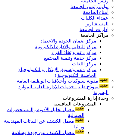
رئيس الجامعة
نواب رئيس الجامعة
أمناء الجامعة
عمداء الكليات
المستشارين
إدارات الجامعة
مراكز الجامعة
مركز ضمان الجودة والاعتماد
مركز التعليم والإدارة الإلكترونية
مركز دعم وإتخاذ القرار
مركز خدمة وتنمية المجتمع
مركز اللغات
مركز دعم وتسويق الإبتكار والتكنولوجيا (
الحاضنة التكنولوجية )
مدونة سلوكيات وأخلاقيات الوظيفة العامة
نموذج طلب خدمات الإدارة العامة للموارد
البشرية
وحدة إدارة المشروعات
المشروعات التنافسية
معمل تحليل الأدوية والمستحضرات
الصيدلية
معمل الكشف عن النباتات المهندسة
وراثيا
معمل الكشف عن جودة وسلامة