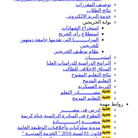
توصيف المقررات
نتائج الطلاب
خدمة البريد الالكترونى
بوابة الخريجين
إستخراج الشهادات
إستطلاع رأى الخريج
المزايـــــــــا التى تقدمها جامعة دمنهور
للخريجين
نظام توظيف الخريجين
إستبيـــــــان
البرامج الدراسية للدراسات العليا
الميثاق الاخلاقى للطالب
نتائج التعليم المفتوح
التعليم المدمج
التربية العسكرية
مصـــــــــادر التعلم
التعليم المدمج
روابط مهمة
إدرس فى مصــــــر
التطوع فى المبادرة الرئاسية حياة كريمة
منصـــــة إجـــــــــــادة
مدونة سلوكيات وأخلاقيات الوظيفة العامة
قانون 81 لسنة 2016 " الخدمة المدنيــة "