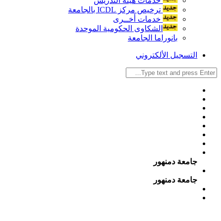
خدمات هيئة التدريس
ترخيص مركز ICDL بالجامعة
خدمات أخــرى
الشكاوى الحكومية الموحدة
بانوراما الجامعة
التسجيل الألكتروني
جامعة دمنهور
جامعة دمنهور