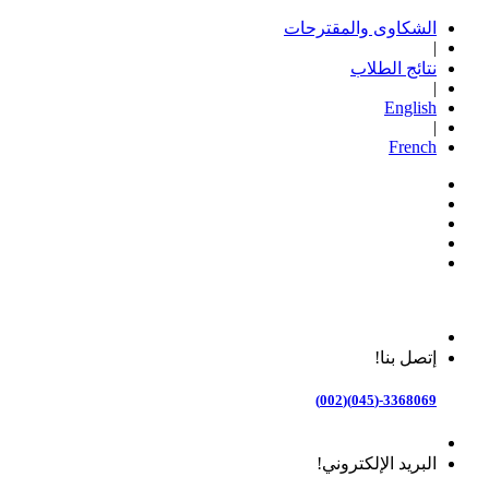
الشكاوى والمقترحات
|
نتائج الطلاب
|
English
|
French
إتصل بنا!
3368069-(045)(002)
البريد الإلكتروني!