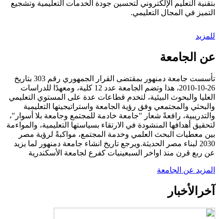
بتقنية التعليم الإلكتروني لتحسين جودة الخدمات التعليمية وتشجيع
التميز في المجال التعليمي.
للمزيد
عن الجامعة
تأسست جامعة دمنهور بمقتضى القرار الجمهوري رقم 303 بتاريخ
26-10-2010، هذا وتضم الجامعة عدد 12 كلية، ومعهدًا للدراسات
العليا والبحوث البيئية، لتخدم قطاعات عدة على المستوي التعليمي
والبحثي والمجتمعي وفق رؤية الجامعة واستراتيجيتها التعليمية
والتدريبية، رافعةً شعار "جامعة خادمة للمجتمع وجامعة بلا أسوار"،
لتحقيق أهدافها المنشودة في الارتقاء بسياستها التعليمية، والمواءمة
بين معطيات البحث العلمي وخدمة المجتمع، مواكبةً لرؤية مصر
2030 لبناء مصر الحديثة.ويرجع تاريخ انشاء جامعة دمنهور لما يزيد
عن ربع قرن منذ اواخر السبعينيات كفرع لجامعة الأسكندرية
المزيد عن الجامعة
آخر
الأخبار