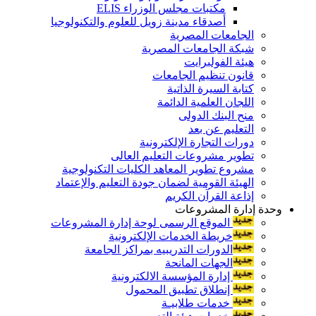
مكتبات مجلس الوزراء ELIS
أصدقاء مدينة زويل للعلوم والتكنولوجيا
الجامعات المصرية
شبكة الجامعات المصرية
هيئة الفولبرايت
قانون تنظيم الجامعات
كتابة السيرة الذاتية
اللجان العلمية الدائمة
منح البنك الدولى
التعليم عن بعد
دورات التجارة الإلكترونية
تطوير مشروعات التعليم العالى
مشروع تطوير المعاهد الكليات التكنولوجية
الهيئة القومية لضمان جودة التعليم والإعتماد
إذاعة القرآن الكريم
وحدة إدارة المشروعات
الموقع الرسمى لوحة إدارة المشروعات
خريطة الخدمات الإلكترونية
الدورات التدريبيه بمراكز الجامعة
الجهات المانحة
إدارة المؤسسة الالكترونية
إنطلاق تطبيق المحمول
خدمات طلابيـة