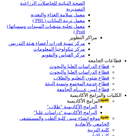
الصحة النباتية للحاصلات الزراعية
التصديرية
معمل سلامة الغذاء والتغذية
معمل تربية النباتات (PBL )
معمل تحلية متبقيات المبيدات وسمياتها (
Pratl )
مراكز التطوير
مركز تنمية قدرات أعضاء هيئة التدريس
مركز تنكولوجيا المعلومات
مركز القياس والتقويم
قطاعات الجامعة
قطاع الدراسات العليا والبحوث
قطاع الدراسات العليا والبحوث
قطاع شئون التعليم والطلاب
قطاع خدمة المجتمع وتنمية البيئة
قطاع أمين عــــام الجامعة
الكليات والبرامج الأكاديمية
البرامج الأكاديمية
البرامج الأكاديمية "طلاب"
البرامج الأكاديمية "دراسات عليا"
موقع إنشاء مبنى كلية الطب والمستشفى
الجامعي بالأبعادية
كلية التربية
كلية الاداب