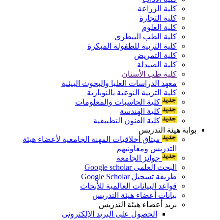
كلية الزراعة
كلية التجارة
كلية العلوم
كلية الطب البيطرى
كلية التربية للطفولة المبكرة
كلية التمريض
كلية الصيدلة
كلية طب الأسنان
معهد الدراسات العليا والبحوث البيئية
كلية التربية النوعية بالنوبارية
كلية الحاسبات والمعلومات
كلية الهندسة
كلية الفنون التطبيقية
بوابة هيئة التدريس
ميثاق أخلاقيات المهنة الجامعية لأعضاء هيئة
التدريس ومعاونيهم
جوائز الجامعة
البحث العلمى Google scholar
طريقة تسجيل Google Scholar
قواعد البيانات العالمية للأبحاث
بيانات أعضاء هيئة التدريس
بريد أعضاء هيئة التدريس
الحصول على البريد الإلكترونى