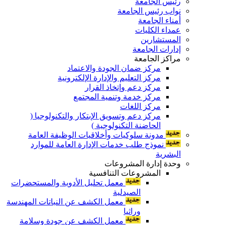
رئيس الجامعة
نواب رئيس الجامعة
أمناء الجامعة
عمداء الكليات
المستشارين
إدارات الجامعة
مراكز الجامعة
مركز ضمان الجودة والاعتماد
مركز التعليم والإدارة الإلكترونية
مركز دعم وإتخاذ القرار
مركز خدمة وتنمية المجتمع
مركز اللغات
مركز دعم وتسويق الإبتكار والتكنولوجيا (
الحاضنة التكنولوجية )
مدونة سلوكيات وأخلاقيات الوظيفة العامة
نموذج طلب خدمات الإدارة العامة للموارد
البشرية
وحدة إدارة المشروعات
المشروعات التنافسية
معمل تحليل الأدوية والمستحضرات
الصيدلية
معمل الكشف عن النباتات المهندسة
وراثيا
معمل الكشف عن جودة وسلامة