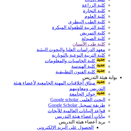
كلية الزراعة
كلية التجارة
كلية العلوم
كلية الطب البيطرى
كلية التربية للطفولة المبكرة
كلية التمريض
كلية الصيدلة
كلية طب الأسنان
معهد الدراسات العليا والبحوث البيئية
كلية التربية النوعية بالنوبارية
كلية الحاسبات والمعلومات
كلية الهندسة
كلية الفنون التطبيقية
بوابة هيئة التدريس
ميثاق أخلاقيات المهنة الجامعية لأعضاء هيئة
التدريس ومعاونيهم
جوائز الجامعة
البحث العلمى Google scholar
طريقة تسجيل Google Scholar
قواعد البيانات العالمية للأبحاث
بيانات أعضاء هيئة التدريس
بريد أعضاء هيئة التدريس
الحصول على البريد الإلكترونى