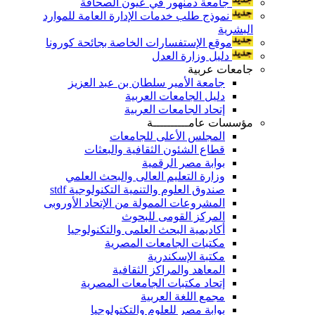
جامعة دمنهور في عيون الصحافة
نموذج طلب خدمات الإدارة العامة للموارد
البشرية
موقع الإستفسارات الخاصة بجائحة كورونا
دليل وزارة العدل
جامعات عربية
جامعة الأمير سلطان بن عبد العزيز
دليل الجامعات العربية
إتحاد الجامعات العربية
مؤسسات عامــــــــــة
المجلس الأعلى للجامعات
قطاع الشئون الثقافية والبعثات
بوابة مصر الرقمية
وزارة التعليم العالى والبحث العلمي
صندوق العلوم والتنمية التكنولوجية stdf
المشروعات الممولة من الإتحاد الأوروبى
المركز القومى للبحوث
أكاديمية البحث العلمى والتكنولوجيا
مكتبات الجامعات المصرية
مكتبة الإسكندرية
المعاهد والمراكز الثقافية
إتحاد مكتبات الجامعات المصرية
مجمع اللغة العربية
بوابة مصر للعلوم والتكتولوجيا