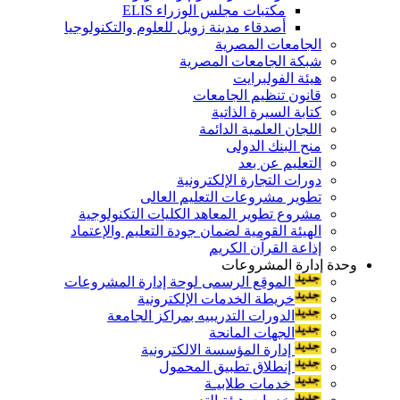
مكتبات مجلس الوزراء ELIS
أصدقاء مدينة زويل للعلوم والتكنولوجيا
الجامعات المصرية
شبكة الجامعات المصرية
هيئة الفولبرايت
قانون تنظيم الجامعات
كتابة السيرة الذاتية
اللجان العلمية الدائمة
منح البنك الدولى
التعليم عن بعد
دورات التجارة الإلكترونية
تطوير مشروعات التعليم العالى
مشروع تطوير المعاهد الكليات التكنولوجية
الهيئة القومية لضمان جودة التعليم والإعتماد
إذاعة القرآن الكريم
وحدة إدارة المشروعات
الموقع الرسمى لوحة إدارة المشروعات
خريطة الخدمات الإلكترونية
الدورات التدريبيه بمراكز الجامعة
الجهات المانحة
إدارة المؤسسة الالكترونية
إنطلاق تطبيق المحمول
خدمات طلابيـة