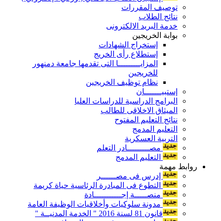
توصيف المقررات
نتائج الطلاب
خدمة البريد الالكترونى
بوابة الخريجين
إستخراج الشهادات
إستطلاع رأى الخريج
المزايـــــــــا التى تقدمها جامعة دمنهور
للخريجين
نظام توظيف الخريجين
إستبيـــــــان
البرامج الدراسية للدراسات العليا
الميثاق الاخلاقى للطالب
نتائج التعليم المفتوح
التعليم المدمج
التربية العسكرية
مصـــــــــادر التعلم
التعليم المدمج
روابط مهمة
إدرس فى مصــــــر
التطوع فى المبادرة الرئاسية حياة كريمة
منصـــــة إجـــــــــــادة
مدونة سلوكيات وأخلاقيات الوظيفة العامة
قانون 81 لسنة 2016 " الخدمة المدنيــة "