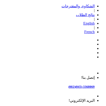
الشكاوى والمقترحات
|
نتائج الطلاب
|
English
|
French
إتصل بنا!
3368069-(045)(002)
البريد الإلكتروني!