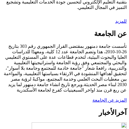
بتقنية التعليم الإلكتروني لتحسين جودة الخدمات التعليمية وتشجيع
التميز في المجال التعليمي.
للمزيد
عن الجامعة
تأسست جامعة دمنهور بمقتضى القرار الجمهوري رقم 303 بتاريخ
26-10-2010، هذا وتضم الجامعة عدد 12 كلية، ومعهدًا للدراسات
العليا والبحوث البيئية، لتخدم قطاعات عدة على المستوي التعليمي
والبحثي والمجتمعي وفق رؤية الجامعة واستراتيجيتها التعليمية
والتدريبية، رافعةً شعار "جامعة خادمة للمجتمع وجامعة بلا أسوار"،
لتحقيق أهدافها المنشودة في الارتقاء بسياستها التعليمية، والمواءمة
بين معطيات البحث العلمي وخدمة المجتمع، مواكبةً لرؤية مصر
2030 لبناء مصر الحديثة.ويرجع تاريخ انشاء جامعة دمنهور لما يزيد
عن ربع قرن منذ اواخر السبعينيات كفرع لجامعة الأسكندرية
المزيد عن الجامعة
آخر
الأخبار