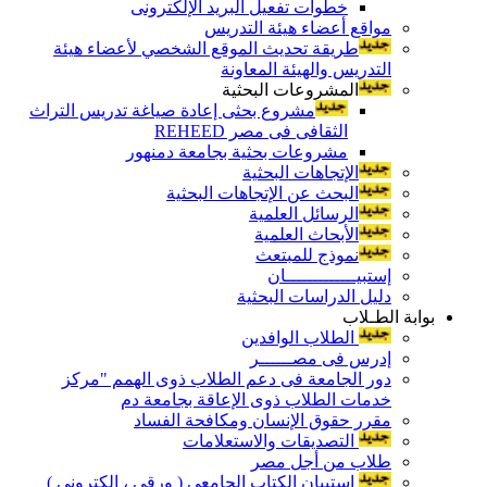
خطوات تفعيل البريد الإلكترونى
مواقع أعضاء هيئة التدريس
طريقة تحديث الموقع الشخصي لأعضاء هيئة
التدريس والهيئة المعاونة
المشروعات البحثية
مشروع بحثى إعادة صياغة تدريس التراث
الثقافى فى مصر REHEED
مشروعات بحثية بجامعة دمنهور
الإتجاهات البحثية
البحث عن الإتجاهات البحثية
الرسائل العلمية
الأبحاث العلمية
نموذج للمبتعث
إستبيـــــــــــــان
دليل الدراسات البحثية
بوابة الطـلاب
الطلاب الوافدين
إدرس فى مصــــــر
دور الجامعة فى دعم الطلاب ذوى الهمم "مركز
خدمات الطلاب ذوى الإعاقة بجامعة دم
مقرر حقوق الإنسان ومكافحة الفساد
التصديقات والاستعلامات
طلاب من أجل مصر
إستبيان الكتاب الجامعي ( ورقي ، إلكتروني )