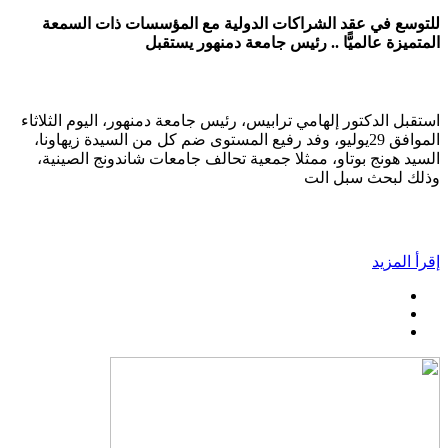
للتوسع في عقد الشراكات الدولية مع المؤسسات ذات السمعة
المتميزة عالميًّا .. رئيس جامعة دمنهور يستقبل
استقبل الدكتور إلهامي ترابيس، رئيس جامعة دمنهور، اليوم الثلاثاء
الموافق 29يوليو، وفد رفيع المستوى ضم كل من السيدة زيهاونا،
السيد هونج بوتاو، ممثلا جمعية تحالف جامعات شاندونج الصينية،
وذلك لبحث سبل الت
إقرأ المزيد