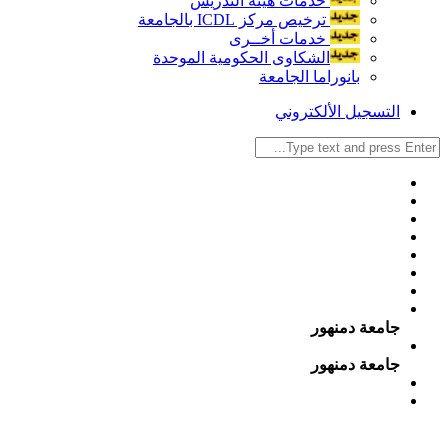
خدمات هيئة التدريس
ترخيص مركز ICDL بالجامعة
خدمات أخــرى
الشكاوى الحكومية الموحدة
بانوراما الجامعة
التسجيل الألكتروني
جامعة دمنهور
جامعة دمنهور