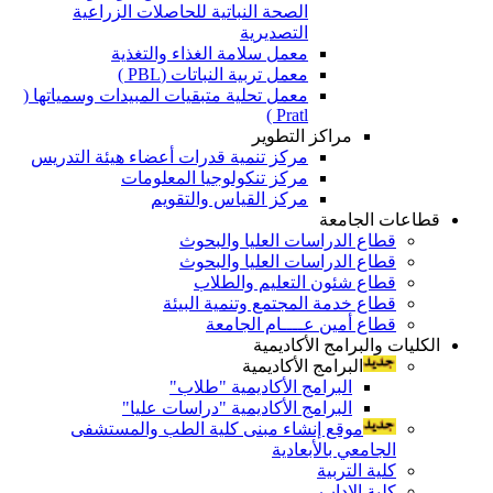
الصحة النباتية للحاصلات الزراعية
التصديرية
معمل سلامة الغذاء والتغذية
معمل تربية النباتات (PBL )
معمل تحلية متبقيات المبيدات وسمياتها (
Pratl )
مراكز التطوير
مركز تنمية قدرات أعضاء هيئة التدريس
مركز تنكولوجيا المعلومات
مركز القياس والتقويم
قطاعات الجامعة
قطاع الدراسات العليا والبحوث
قطاع الدراسات العليا والبحوث
قطاع شئون التعليم والطلاب
قطاع خدمة المجتمع وتنمية البيئة
قطاع أمين عــــام الجامعة
الكليات والبرامج الأكاديمية
البرامج الأكاديمية
البرامج الأكاديمية "طلاب"
البرامج الأكاديمية "دراسات عليا"
موقع إنشاء مبنى كلية الطب والمستشفى
الجامعي بالأبعادية
كلية التربية
كلية الاداب