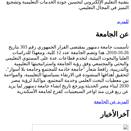
بتقنية التعليم الإلكتروني لتحسين جودة الخدمات التعليمية وتشجيع
التميز في المجال التعليمي.
للمزيد
عن الجامعة
تأسست جامعة دمنهور بمقتضى القرار الجمهوري رقم 303 بتاريخ
26-10-2010، هذا وتضم الجامعة عدد 12 كلية، ومعهدًا للدراسات
العليا والبحوث البيئية، لتخدم قطاعات عدة على المستوي التعليمي
والبحثي والمجتمعي وفق رؤية الجامعة واستراتيجيتها التعليمية
والتدريبية، رافعةً شعار "جامعة خادمة للمجتمع وجامعة بلا أسوار"،
لتحقيق أهدافها المنشودة في الارتقاء بسياستها التعليمية، والمواءمة
بين معطيات البحث العلمي وخدمة المجتمع، مواكبةً لرؤية مصر
2030 لبناء مصر الحديثة.ويرجع تاريخ انشاء جامعة دمنهور لما يزيد
عن ربع قرن منذ اواخر السبعينيات كفرع لجامعة الأسكندرية
المزيد عن الجامعة
آخر
الأخبار