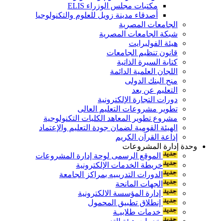
مكتبات مجلس الوزراء ELIS
أصدقاء مدينة زويل للعلوم والتكنولوجيا
الجامعات المصرية
شبكة الجامعات المصرية
هيئة الفولبرايت
قانون تنظيم الجامعات
كتابة السيرة الذاتية
اللجان العلمية الدائمة
منح البنك الدولى
التعليم عن بعد
دورات التجارة الإلكترونية
تطوير مشروعات التعليم العالى
مشروع تطوير المعاهد الكليات التكنولوجية
الهيئة القومية لضمان جودة التعليم والإعتماد
إذاعة القرآن الكريم
وحدة إدارة المشروعات
الموقع الرسمى لوحة إدارة المشروعات
خريطة الخدمات الإلكترونية
الدورات التدريبيه بمراكز الجامعة
الجهات المانحة
إدارة المؤسسة الالكترونية
إنطلاق تطبيق المحمول
خدمات طلابيـة