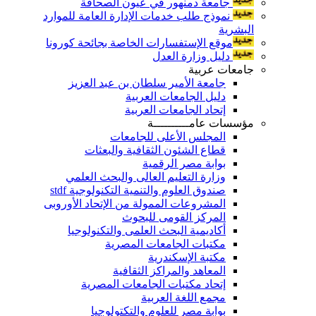
جامعة دمنهور في عيون الصحافة
نموذج طلب خدمات الإدارة العامة للموارد
البشرية
موقع الإستفسارات الخاصة بجائحة كورونا
دليل وزارة العدل
جامعات عربية
جامعة الأمير سلطان بن عبد العزيز
دليل الجامعات العربية
إتحاد الجامعات العربية
مؤسسات عامــــــــــة
المجلس الأعلى للجامعات
قطاع الشئون الثقافية والبعثات
بوابة مصر الرقمية
وزارة التعليم العالى والبحث العلمي
صندوق العلوم والتنمية التكنولوجية stdf
المشروعات الممولة من الإتحاد الأوروبى
المركز القومى للبحوث
أكاديمية البحث العلمى والتكنولوجيا
مكتبات الجامعات المصرية
مكتبة الإسكندرية
المعاهد والمراكز الثقافية
إتحاد مكتبات الجامعات المصرية
مجمع اللغة العربية
بوابة مصر للعلوم والتكتولوجيا