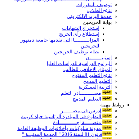
توصيف المقررات
نتائج الطلاب
خدمة البريد الالكترونى
بوابة الخريجين
إستخراج الشهادات
إستطلاع رأى الخريج
المزايـــــــــا التى تقدمها جامعة دمنهور
للخريجين
نظام توظيف الخريجين
إستبيـــــــان
البرامج الدراسية للدراسات العليا
الميثاق الاخلاقى للطالب
نتائج التعليم المفتوح
التعليم المدمج
التربية العسكرية
مصـــــــــادر التعلم
التعليم المدمج
روابط مهمة
إدرس فى مصــــــر
التطوع فى المبادرة الرئاسية حياة كريمة
منصـــــة إجـــــــــــادة
مدونة سلوكيات وأخلاقيات الوظيفة العامة
قانون 81 لسنة 2016 " الخدمة المدنيــة "