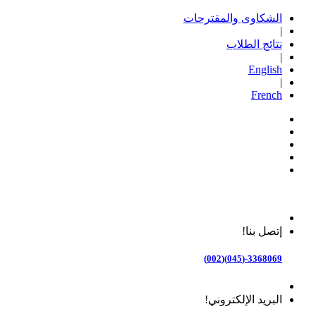
الشكاوى والمقترحات
|
نتائج الطلاب
|
English
|
French
إتصل بنا!
3368069-(045)(002)
البريد الإلكتروني!