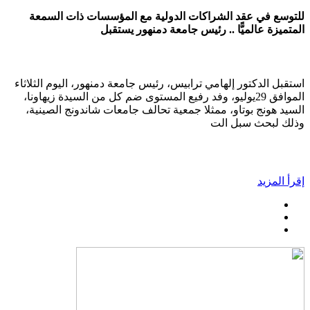
للتوسع في عقد الشراكات الدولية مع المؤسسات ذات السمعة
المتميزة عالميًّا .. رئيس جامعة دمنهور يستقبل
استقبل الدكتور إلهامي ترابيس، رئيس جامعة دمنهور، اليوم الثلاثاء
الموافق 29يوليو، وفد رفيع المستوى ضم كل من السيدة زيهاونا،
السيد هونج بوتاو، ممثلا جمعية تحالف جامعات شاندونج الصينية،
وذلك لبحث سبل الت
إقرأ المزيد