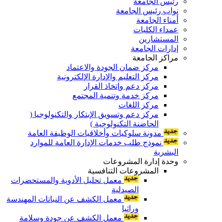
رئيس الجامعة
نواب رئيس الجامعة
أمناء الجامعة
عمداء الكليات
المستشارين
إدارات الجامعة
مراكز الجامعة
مركز ضمان الجودة والاعتماد
مركز التعليم والإدارة الإلكترونية
مركز دعم وإتخاذ القرار
مركز خدمة وتنمية المجتمع
مركز اللغات
مركز دعم وتسويق الإبتكار والتكنولوجيا (
الحاضنة التكنولوجية )
مدونة سلوكيات وأخلاقيات الوظيفة العامة
نموذج طلب خدمات الإدارة العامة للموارد
البشرية
وحدة إدارة المشروعات
المشروعات التنافسية
معمل تحليل الأدوية والمستحضرات
الصيدلية
معمل الكشف عن النباتات المهندسة
وراثيا
معمل الكشف عن جودة وسلامة