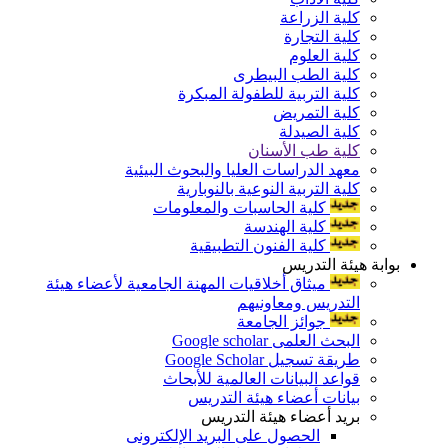
كلية الزراعة
كلية التجارة
كلية العلوم
كلية الطب البيطرى
كلية التربية للطفولة المبكرة
كلية التمريض
كلية الصيدلة
كلية طب الأسنان
معهد الدراسات العليا والبحوث البيئية
كلية التربية النوعية بالنوبارية
كلية الحاسبات والمعلومات
كلية الهندسة
كلية الفنون التطبيقية
بوابة هيئة التدريس
ميثاق أخلاقيات المهنة الجامعية لأعضاء هيئة
التدريس ومعاونيهم
جوائز الجامعة
البحث العلمى Google scholar
طريقة تسجيل Google Scholar
قواعد البيانات العالمية للأبحاث
بيانات أعضاء هيئة التدريس
بريد أعضاء هيئة التدريس
الحصول على البريد الإلكترونى