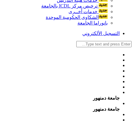
خدمات هيئة التدريس
ترخيص مركز ICDL بالجامعة
خدمات أخــرى
الشكاوى الحكومية الموحدة
بانوراما الجامعة
التسجيل الألكتروني
جامعة دمنهور
جامعة دمنهور