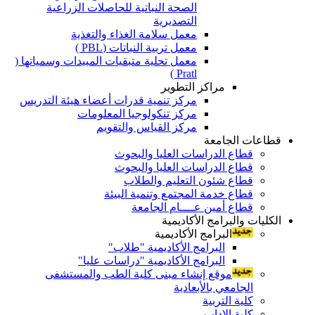
الصحة النباتية للحاصلات الزراعية
التصديرية
معمل سلامة الغذاء والتغذية
معمل تربية النباتات (PBL )
معمل تحلية متبقيات المبيدات وسمياتها (
Pratl )
مراكز التطوير
مركز تنمية قدرات أعضاء هيئة التدريس
مركز تنكولوجيا المعلومات
مركز القياس والتقويم
قطاعات الجامعة
قطاع الدراسات العليا والبحوث
قطاع الدراسات العليا والبحوث
قطاع شئون التعليم والطلاب
قطاع خدمة المجتمع وتنمية البيئة
قطاع أمين عــــام الجامعة
الكليات والبرامج الأكاديمية
البرامج الأكاديمية
البرامج الأكاديمية "طلاب"
البرامج الأكاديمية "دراسات عليا"
موقع إنشاء مبنى كلية الطب والمستشفى
الجامعي بالأبعادية
كلية التربية
كلية الاداب