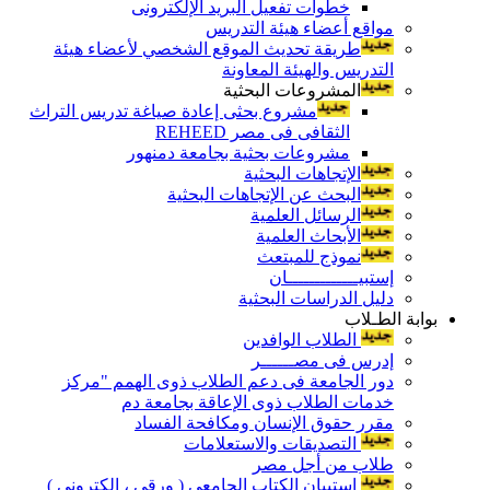
خطوات تفعيل البريد الإلكترونى
مواقع أعضاء هيئة التدريس
طريقة تحديث الموقع الشخصي لأعضاء هيئة
التدريس والهيئة المعاونة
المشروعات البحثية
مشروع بحثى إعادة صياغة تدريس التراث
الثقافى فى مصر REHEED
مشروعات بحثية بجامعة دمنهور
الإتجاهات البحثية
البحث عن الإتجاهات البحثية
الرسائل العلمية
الأبحاث العلمية
نموذج للمبتعث
إستبيـــــــــــــان
دليل الدراسات البحثية
بوابة الطـلاب
الطلاب الوافدين
إدرس فى مصــــــر
دور الجامعة فى دعم الطلاب ذوى الهمم "مركز
خدمات الطلاب ذوى الإعاقة بجامعة دم
مقرر حقوق الإنسان ومكافحة الفساد
التصديقات والاستعلامات
طلاب من أجل مصر
إستبيان الكتاب الجامعي ( ورقي ، إلكتروني )