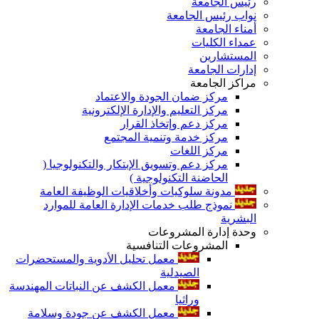
رئيس الجامعة
نواب رئيس الجامعة
أمناء الجامعة
عمداء الكليات
المستشارين
إدارات الجامعة
مراكز الجامعة
مركز ضمان الجودة والاعتماد
مركز التعليم والإدارة الإلكترونية
مركز دعم وإتخاذ القرار
مركز خدمة وتنمية المجتمع
مركز اللغات
مركز دعم وتسويق الإبتكار والتكنولوجيا (
الحاضنة التكنولوجية )
مدونة سلوكيات وأخلاقيات الوظيفة العامة
نموذج طلب خدمات الإدارة العامة للموارد
البشرية
وحدة إدارة المشروعات
المشروعات التنافسية
معمل تحليل الأدوية والمستحضرات
الصيدلية
معمل الكشف عن النباتات المهندسة
وراثيا
معمل الكشف عن جودة وسلامة