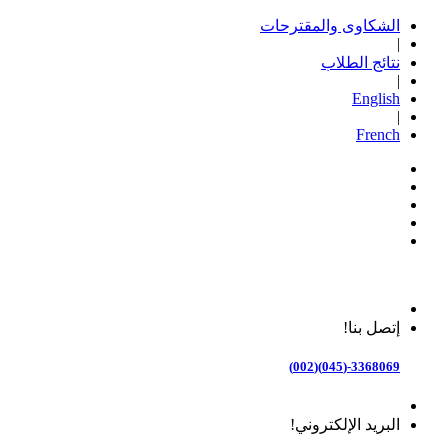
الشكاوى والمقترحات
|
نتائج الطلاب
|
English
|
French
إتصل بنا!
3368069-(045)(002)
البريد الإلكتروني!