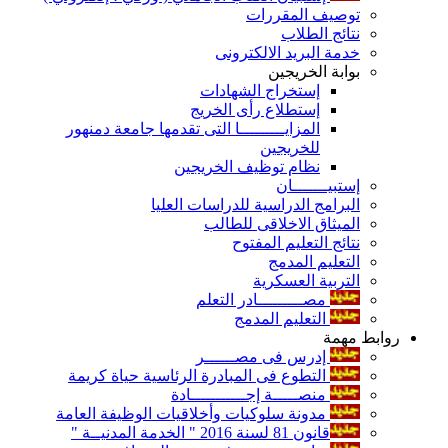
توصيف المقررات
نتائج الطلاب
خدمة البريد الالكترونى
بوابة الخريجين
إستخراج الشهادات
إستطلاع رأى الخريج
المزايـــــــــا التى تقدمها جامعة دمنهور
للخريجين
نظام توظيف الخريجين
إستبيـــــــان
البرامج الدراسية للدراسات العليا
الميثاق الاخلاقى للطالب
نتائج التعليم المفتوح
التعليم المدمج
التربية العسكرية
مصـــــــــادر التعلم
التعليم المدمج
روابط مهمة
إدرس فى مصــــــر
التطوع فى المبادرة الرئاسية حياة كريمة
منصـــــة إجـــــــــــادة
مدونة سلوكيات وأخلاقيات الوظيفة العامة
قانون 81 لسنة 2016 " الخدمة المدنيــة "