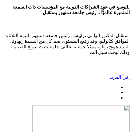
للتوسع في عقد الشراكات الدولية مع المؤسسات ذات السمعة
المتميزة عالميًّا .. رئيس جامعة دمنهور يستقبل
استقبل الدكتور إلهامي ترابيس، رئيس جامعة دمنهور، اليوم الثلاثاء
الموافق 29يوليو، وفد رفيع المستوى ضم كل من السيدة زيهاونا،
السيد هونج بوتاو، ممثلا جمعية تحالف جامعات شاندونج الصينية،
وذلك لبحث سبل الت
إقرأ المزيد