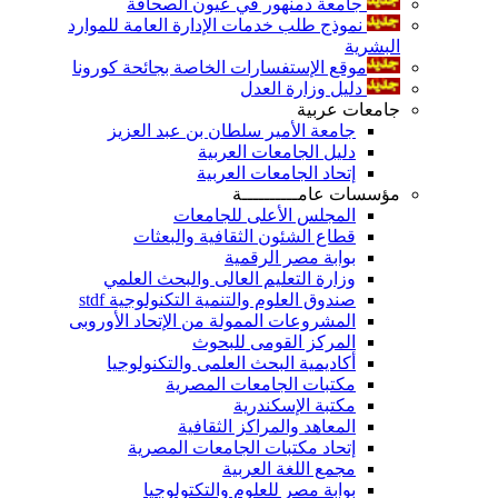
جامعة دمنهور في عيون الصحافة
نموذج طلب خدمات الإدارة العامة للموارد
البشرية
موقع الإستفسارات الخاصة بجائحة كورونا
دليل وزارة العدل
جامعات عربية
جامعة الأمير سلطان بن عبد العزيز
دليل الجامعات العربية
إتحاد الجامعات العربية
مؤسسات عامــــــــــة
المجلس الأعلى للجامعات
قطاع الشئون الثقافية والبعثات
بوابة مصر الرقمية
وزارة التعليم العالى والبحث العلمي
صندوق العلوم والتنمية التكنولوجية stdf
المشروعات الممولة من الإتحاد الأوروبى
المركز القومى للبحوث
أكاديمية البحث العلمى والتكنولوجيا
مكتبات الجامعات المصرية
مكتبة الإسكندرية
المعاهد والمراكز الثقافية
إتحاد مكتبات الجامعات المصرية
مجمع اللغة العربية
بوابة مصر للعلوم والتكتولوجيا