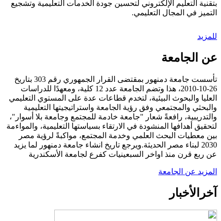
بتقنية التعليم الإلكتروني لتحسين جودة الخدمات التعليمية وتشجيع
التميز في المجال التعليمي.
للمزيد
عن الجامعة
تأسست جامعة دمنهور بمقتضى القرار الجمهوري رقم 303 بتاريخ
26-10-2010، هذا وتضم الجامعة عدد 12 كلية، ومعهدًا للدراسات
العليا والبحوث البيئية، لتخدم قطاعات عدة على المستوي التعليمي
والبحثي والمجتمعي وفق رؤية الجامعة واستراتيجيتها التعليمية
والتدريبية، رافعةً شعار "جامعة خادمة للمجتمع وجامعة بلا أسوار"،
لتحقيق أهدافها المنشودة في الارتقاء بسياستها التعليمية، والمواءمة
بين معطيات البحث العلمي وخدمة المجتمع، مواكبةً لرؤية مصر
2030 لبناء مصر الحديثة.ويرجع تاريخ انشاء جامعة دمنهور لما يزيد
عن ربع قرن منذ اواخر السبعينيات كفرع لجامعة الأسكندرية
المزيد عن الجامعة
آخر
الأخبار