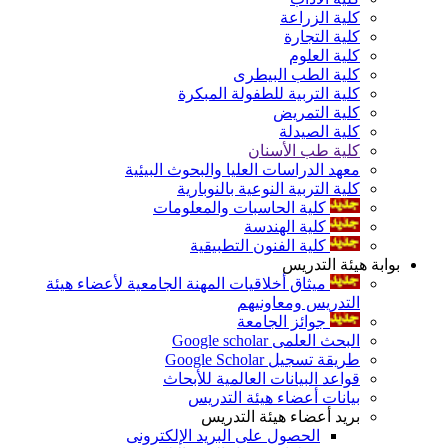
كلية الزراعة
كلية التجارة
كلية العلوم
كلية الطب البيطرى
كلية التربية للطفولة المبكرة
كلية التمريض
كلية الصيدلة
كلية طب الأسنان
معهد الدراسات العليا والبحوث البيئية
كلية التربية النوعية بالنوبارية
كلية الحاسبات والمعلومات
كلية الهندسة
كلية الفنون التطبيقية
بوابة هيئة التدريس
ميثاق أخلاقيات المهنة الجامعية لأعضاء هيئة
التدريس ومعاونيهم
جوائز الجامعة
البحث العلمى Google scholar
طريقة تسجيل Google Scholar
قواعد البيانات العالمية للأبحاث
بيانات أعضاء هيئة التدريس
بريد أعضاء هيئة التدريس
الحصول على البريد الإلكترونى