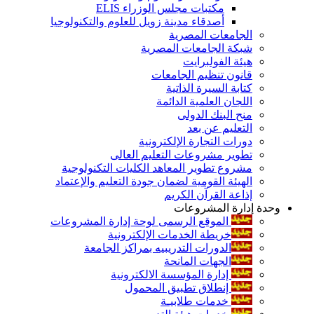
مكتبات مجلس الوزراء ELIS
أصدقاء مدينة زويل للعلوم والتكنولوجيا
الجامعات المصرية
شبكة الجامعات المصرية
هيئة الفولبرايت
قانون تنظيم الجامعات
كتابة السيرة الذاتية
اللجان العلمية الدائمة
منح البنك الدولى
التعليم عن بعد
دورات التجارة الإلكترونية
تطوير مشروعات التعليم العالى
مشروع تطوير المعاهد الكليات التكنولوجية
الهيئة القومية لضمان جودة التعليم والإعتماد
إذاعة القرآن الكريم
وحدة إدارة المشروعات
الموقع الرسمى لوحة إدارة المشروعات
خريطة الخدمات الإلكترونية
الدورات التدريبيه بمراكز الجامعة
الجهات المانحة
إدارة المؤسسة الالكترونية
إنطلاق تطبيق المحمول
خدمات طلابيـة