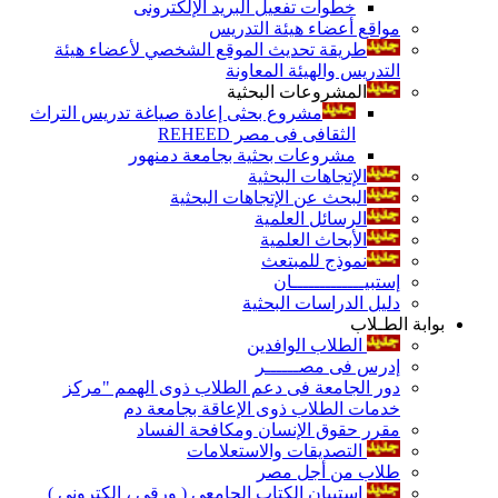
خطوات تفعيل البريد الإلكترونى
مواقع أعضاء هيئة التدريس
طريقة تحديث الموقع الشخصي لأعضاء هيئة
التدريس والهيئة المعاونة
المشروعات البحثية
مشروع بحثى إعادة صياغة تدريس التراث
الثقافى فى مصر REHEED
مشروعات بحثية بجامعة دمنهور
الإتجاهات البحثية
البحث عن الإتجاهات البحثية
الرسائل العلمية
الأبحاث العلمية
نموذج للمبتعث
إستبيـــــــــــــان
دليل الدراسات البحثية
بوابة الطـلاب
الطلاب الوافدين
إدرس فى مصــــــر
دور الجامعة فى دعم الطلاب ذوى الهمم "مركز
خدمات الطلاب ذوى الإعاقة بجامعة دم
مقرر حقوق الإنسان ومكافحة الفساد
التصديقات والاستعلامات
طلاب من أجل مصر
إستبيان الكتاب الجامعي ( ورقي ، إلكتروني )