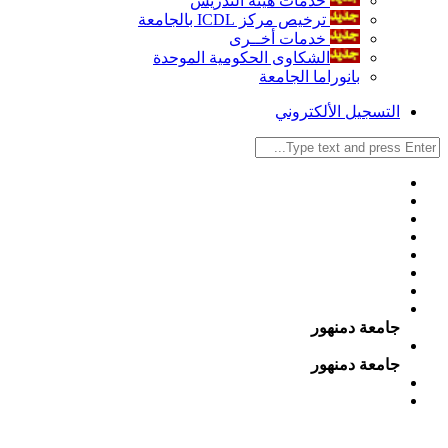
خدمات هيئة التدريس
ترخيص مركز ICDL بالجامعة
خدمات أخــرى
الشكاوى الحكومية الموحدة
بانوراما الجامعة
التسجيل الألكتروني
جامعة دمنهور
جامعة دمنهور