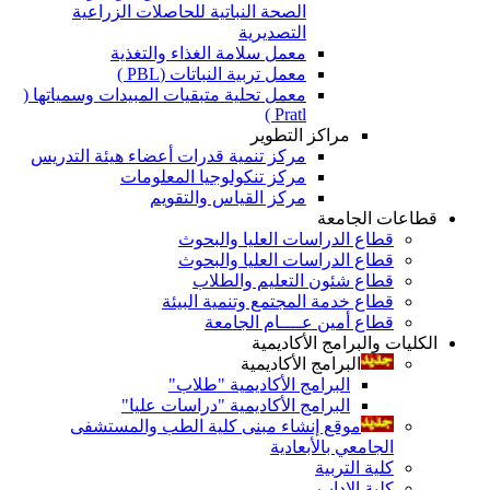
الصحة النباتية للحاصلات الزراعية
التصديرية
معمل سلامة الغذاء والتغذية
معمل تربية النباتات (PBL )
معمل تحلية متبقيات المبيدات وسمياتها (
Pratl )
مراكز التطوير
مركز تنمية قدرات أعضاء هيئة التدريس
مركز تنكولوجيا المعلومات
مركز القياس والتقويم
قطاعات الجامعة
قطاع الدراسات العليا والبحوث
قطاع الدراسات العليا والبحوث
قطاع شئون التعليم والطلاب
قطاع خدمة المجتمع وتنمية البيئة
قطاع أمين عــــام الجامعة
الكليات والبرامج الأكاديمية
البرامج الأكاديمية
البرامج الأكاديمية "طلاب"
البرامج الأكاديمية "دراسات عليا"
موقع إنشاء مبنى كلية الطب والمستشفى
الجامعي بالأبعادية
كلية التربية
كلية الاداب