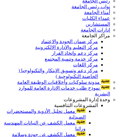
رئيس الجامعة
نواب رئيس الجامعة
أمناء الجامعة
عمداء الكليات
المستشارين
إدارات الجامعة
مراكز الجامعة
مركز ضمان الجودة والاعتماد
مركز التعليم والإدارة الإلكترونية
مركز دعم وإتخاذ القرار
مركز خدمة وتنمية المجتمع
مركز اللغات
مركز دعم وتسويق الإبتكار والتكنولوجيا (
الحاضنة التكنولوجية )
مدونة سلوكيات وأخلاقيات الوظيفة العامة
نموذج طلب خدمات الإدارة العامة للموارد
البشرية
وحدة إدارة المشروعات
المشروعات التنافسية
معمل تحليل الأدوية والمستحضرات
الصيدلية
معمل الكشف عن النباتات المهندسة
وراثيا
معمل الكشف عن جودة وسلامة