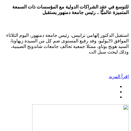
للتوسع في عقد الشراكات الدولية مع المؤسسات ذات السمعة
المتميزة عالميًّا .. رئيس جامعة دمنهور يستقبل
استقبل الدكتور إلهامي ترابيس، رئيس جامعة دمنهور، اليوم الثلاثاء
الموافق 29يوليو، وفد رفيع المستوى ضم كل من السيدة زيهاونا،
السيد هونج بوتاو، ممثلا جمعية تحالف جامعات شاندونج الصينية،
وذلك لبحث سبل الت
إقرأ المزيد