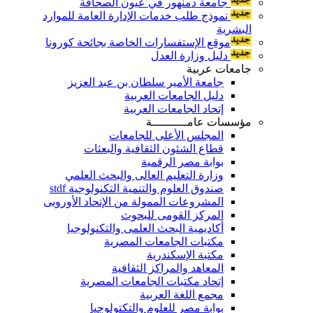
جامعة دمنهور في عيون الصحافة
نموذج طلب خدمات الإدارة العامة للموارد
البشرية
موقع الإستفسارات الخاصة بجائحة كورونا
دليل وزارة العدل
جامعات عربية
جامعة الأمير سلطان بن عبد العزيز
دليل الجامعات العربية
إتحاد الجامعات العربية
مؤسسات عامــــــــــة
المجلس الأعلى للجامعات
قطاع الشئون الثقافية والبعثات
بوابة مصر الرقمية
وزارة التعليم العالى والبحث العلمي
صندوق العلوم والتنمية التكنولوجية stdf
المشروعات الممولة من الإتحاد الأوروبى
المركز القومى للبحوث
أكاديمية البحث العلمى والتكنولوجيا
مكتبات الجامعات المصرية
مكتبة الإسكندرية
المعاهد والمراكز الثقافية
إتحاد مكتبات الجامعات المصرية
مجمع اللغة العربية
بوابة مصر للعلوم والتكتولوجيا