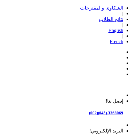
الشكاوى والمقترحات
|
نتائج الطلاب
|
English
|
French
إتصل بنا!
3368069-(045)(002)
البريد الإلكتروني!