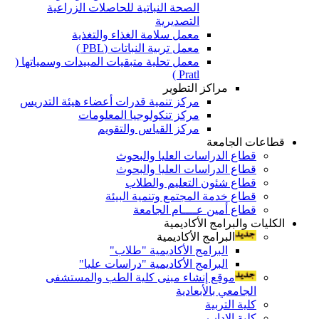
الصحة النباتية للحاصلات الزراعية
التصديرية
معمل سلامة الغذاء والتغذية
معمل تربية النباتات (PBL )
معمل تحلية متبقيات المبيدات وسمياتها (
Pratl )
مراكز التطوير
مركز تنمية قدرات أعضاء هيئة التدريس
مركز تنكولوجيا المعلومات
مركز القياس والتقويم
قطاعات الجامعة
قطاع الدراسات العليا والبحوث
قطاع الدراسات العليا والبحوث
قطاع شئون التعليم والطلاب
قطاع خدمة المجتمع وتنمية البيئة
قطاع أمين عــــام الجامعة
الكليات والبرامج الأكاديمية
البرامج الأكاديمية
البرامج الأكاديمية "طلاب"
البرامج الأكاديمية "دراسات عليا"
موقع إنشاء مبنى كلية الطب والمستشفى
الجامعي بالأبعادية
كلية التربية
كلية الاداب