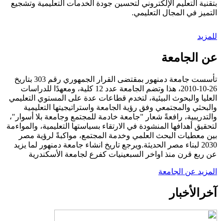
بتقنية التعليم الإلكتروني لتحسين جودة الخدمات التعليمية وتشجيع
التميز في المجال التعليمي.
للمزيد
عن الجامعة
تأسست جامعة دمنهور بمقتضى القرار الجمهوري رقم 303 بتاريخ
26-10-2010، هذا وتضم الجامعة عدد 12 كلية، ومعهدًا للدراسات
العليا والبحوث البيئية، لتخدم قطاعات عدة على المستوي التعليمي
والبحثي والمجتمعي وفق رؤية الجامعة واستراتيجيتها التعليمية
والتدريبية، رافعةً شعار "جامعة خادمة للمجتمع وجامعة بلا أسوار"،
لتحقيق أهدافها المنشودة في الارتقاء بسياستها التعليمية، والمواءمة
بين معطيات البحث العلمي وخدمة المجتمع، مواكبةً لرؤية مصر
2030 لبناء مصر الحديثة.ويرجع تاريخ انشاء جامعة دمنهور لما يزيد
عن ربع قرن منذ اواخر السبعينيات كفرع لجامعة الأسكندرية
المزيد عن الجامعة
آخر
الأخبار