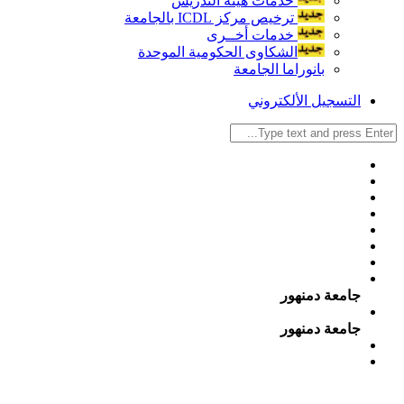
خدمات هيئة التدريس
ترخيص مركز ICDL بالجامعة
خدمات أخــرى
الشكاوى الحكومية الموحدة
بانوراما الجامعة
التسجيل الألكتروني
جامعة دمنهور
جامعة دمنهور