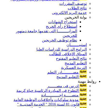
توصيف المقررات
نتائج الطلاب
خدمة البريد الالكترونى
بوابة الخريجين
إستخراج الشهادات
إستطلاع رأى الخريج
المزايـــــــــا التى تقدمها جامعة دمنهور
للخريجين
نظام توظيف الخريجين
إستبيـــــــان
البرامج الدراسية للدراسات العليا
الميثاق الاخلاقى للطالب
نتائج التعليم المفتوح
التعليم المدمج
التربية العسكرية
مصـــــــــادر التعلم
التعليم المدمج
روابط مهمة
إدرس فى مصــــــر
التطوع فى المبادرة الرئاسية حياة كريمة
منصـــــة إجـــــــــــادة
مدونة سلوكيات وأخلاقيات الوظيفة العامة
قانون 81 لسنة 2016 " الخدمة المدنيــة "