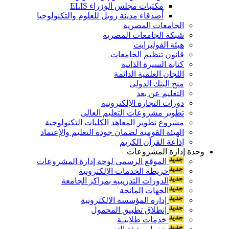
مكتبات مجلس الوزراء ELIS
أصدقاء مدينة زويل للعلوم والتكنولوجيا
الجامعات المصرية
شبكة الجامعات المصرية
هيئة الفولبرايت
قانون تنظيم الجامعات
كتابة السيرة الذاتية
اللجان العلمية الدائمة
منح البنك الدولى
التعليم عن بعد
دورات التجارة الإلكترونية
تطوير مشروعات التعليم العالى
مشروع تطوير المعاهد الكليات التكنولوجية
الهيئة القومية لضمان جودة التعليم والإعتماد
إذاعة القرآن الكريم
وحدة إدارة المشروعات
الموقع الرسمى لوحة إدارة المشروعات
خريطة الخدمات الإلكترونية
الدورات التدريبيه بمراكز الجامعة
الجهات المانحة
إدارة المؤسسة الالكترونية
إنطلاق تطبيق المحمول
خدمات طلابيـة