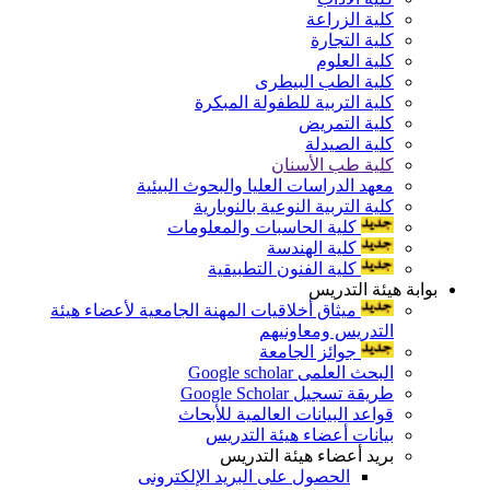
كلية الزراعة
كلية التجارة
كلية العلوم
كلية الطب البيطرى
كلية التربية للطفولة المبكرة
كلية التمريض
كلية الصيدلة
كلية طب الأسنان
معهد الدراسات العليا والبحوث البيئية
كلية التربية النوعية بالنوبارية
كلية الحاسبات والمعلومات
كلية الهندسة
كلية الفنون التطبيقية
بوابة هيئة التدريس
ميثاق أخلاقيات المهنة الجامعية لأعضاء هيئة
التدريس ومعاونيهم
جوائز الجامعة
البحث العلمى Google scholar
طريقة تسجيل Google Scholar
قواعد البيانات العالمية للأبحاث
بيانات أعضاء هيئة التدريس
بريد أعضاء هيئة التدريس
الحصول على البريد الإلكترونى