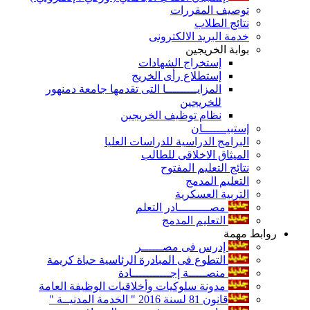
توصيف المقررات
نتائج الطلاب
خدمة البريد الالكترونى
بوابة الخريجين
إستخراج الشهادات
إستطلاع رأى الخريج
المزايـــــــــا التى تقدمها جامعة دمنهور
للخريجين
نظام توظيف الخريجين
إستبيـــــــان
البرامج الدراسية للدراسات العليا
الميثاق الاخلاقى للطالب
نتائج التعليم المفتوح
التعليم المدمج
التربية العسكرية
مصـــــــــادر التعلم
التعليم المدمج
روابط مهمة
إدرس فى مصــــــر
التطوع فى المبادرة الرئاسية حياة كريمة
منصـــــة إجـــــــــــادة
مدونة سلوكيات وأخلاقيات الوظيفة العامة
قانون 81 لسنة 2016 " الخدمة المدنيــة "