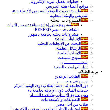
خطوات تفعيل البريد الإلكترونى
مواقع أعضاء هيئة التدريس
طريقة تحديث الموقع الشخصي لأعضاء هيئة
التدريس والهيئة المعاونة
المشروعات البحثية
مشروع بحثى إعادة صياغة تدريس التراث
الثقافى فى مصر REHEED
مشروعات بحثية بجامعة دمنهور
الإتجاهات البحثية
البحث عن الإتجاهات البحثية
الرسائل العلمية
الأبحاث العلمية
نموذج للمبتعث
إستبيـــــــــــــان
دليل الدراسات البحثية
بوابة الطـلاب
الطلاب الوافدين
إدرس فى مصــــــر
دور الجامعة فى دعم الطلاب ذوى الهمم "مركز
خدمات الطلاب ذوى الإعاقة بجامعة دم
مقرر حقوق الإنسان ومكافحة الفساد
التصديقات والاستعلامات
طلاب من أجل مصر
إستبيان الكتاب الجامعي ( ورقي ، إلكتروني )