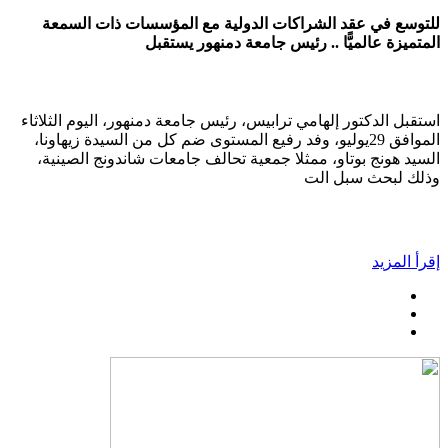
للتوسع في عقد الشراكات الدولية مع المؤسسات ذات السمعة
المتميزة عالميًّا .. رئيس جامعة دمنهور يستقبل
استقبل الدكتور إلهامي ترابيس، رئيس جامعة دمنهور، اليوم الثلاثاء
الموافق 29يوليو، وفد رفيع المستوى ضم كل من السيدة زيهاونا،
السيد هونج بوتاو، ممثلا جمعية تحالف جامعات شاندونج الصينية،
وذلك لبحث سبل الت
إقرأ المزيد