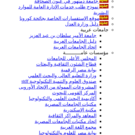
جامعة دمنهور في عيون الصحافة
نموذج طلب خدمات الإدارة العامة للموارد
البشرية
موقع الإستفسارات الخاصة بجائحة كورونا
دليل وزارة العدل
جامعات عربية
جامعة الأمير سلطان بن عبد العزيز
دليل الجامعات العربية
إتحاد الجامعات العربية
مؤسسات عامــــــــــة
المجلس الأعلى للجامعات
قطاع الشئون الثقافية والبعثات
بوابة مصر الرقمية
وزارة التعليم العالى والبحث العلمي
صندوق العلوم والتنمية التكنولوجية stdf
المشروعات الممولة من الإتحاد الأوروبى
المركز القومى للبحوث
أكاديمية البحث العلمى والتكنولوجيا
مكتبات الجامعات المصرية
مكتبة الإسكندرية
المعاهد والمراكز الثقافية
إتحاد مكتبات الجامعات المصرية
مجمع اللغة العربية
بوابة مصر للعلوم والتكتولوجيا