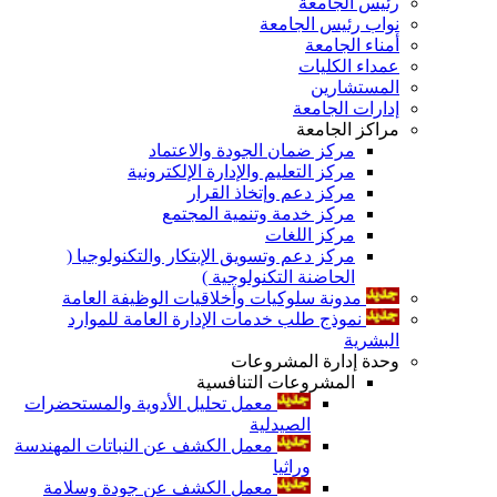
رئيس الجامعة
نواب رئيس الجامعة
أمناء الجامعة
عمداء الكليات
المستشارين
إدارات الجامعة
مراكز الجامعة
مركز ضمان الجودة والاعتماد
مركز التعليم والإدارة الإلكترونية
مركز دعم وإتخاذ القرار
مركز خدمة وتنمية المجتمع
مركز اللغات
مركز دعم وتسويق الإبتكار والتكنولوجيا (
الحاضنة التكنولوجية )
مدونة سلوكيات وأخلاقيات الوظيفة العامة
نموذج طلب خدمات الإدارة العامة للموارد
البشرية
وحدة إدارة المشروعات
المشروعات التنافسية
معمل تحليل الأدوية والمستحضرات
الصيدلية
معمل الكشف عن النباتات المهندسة
وراثيا
معمل الكشف عن جودة وسلامة