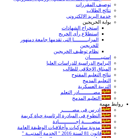
توصيف المقررات
نتائج الطلاب
خدمة البريد الالكترونى
بوابة الخريجين
إستخراج الشهادات
إستطلاع رأى الخريج
المزايـــــــــا التى تقدمها جامعة دمنهور
للخريجين
نظام توظيف الخريجين
إستبيـــــــان
البرامج الدراسية للدراسات العليا
الميثاق الاخلاقى للطالب
نتائج التعليم المفتوح
التعليم المدمج
التربية العسكرية
مصـــــــــادر التعلم
التعليم المدمج
روابط مهمة
إدرس فى مصــــــر
التطوع فى المبادرة الرئاسية حياة كريمة
منصـــــة إجـــــــــــادة
مدونة سلوكيات وأخلاقيات الوظيفة العامة
قانون 81 لسنة 2016 " الخدمة المدنيــة "