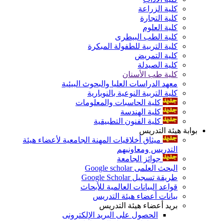
كلية الزراعة
كلية التجارة
كلية العلوم
كلية الطب البيطرى
كلية التربية للطفولة المبكرة
كلية التمريض
كلية الصيدلة
كلية طب الأسنان
معهد الدراسات العليا والبحوث البيئية
كلية التربية النوعية بالنوبارية
كلية الحاسبات والمعلومات
كلية الهندسة
كلية الفنون التطبيقية
بوابة هيئة التدريس
ميثاق أخلاقيات المهنة الجامعية لأعضاء هيئة
التدريس ومعاونيهم
جوائز الجامعة
البحث العلمى Google scholar
طريقة تسجيل Google Scholar
قواعد البيانات العالمية للأبحاث
بيانات أعضاء هيئة التدريس
بريد أعضاء هيئة التدريس
الحصول على البريد الإلكترونى