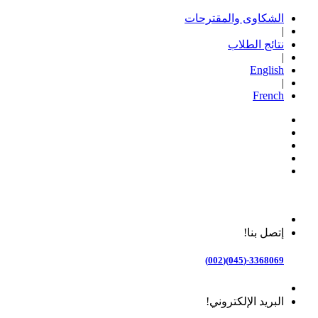
الشكاوى والمقترحات
|
نتائج الطلاب
|
English
|
French
إتصل بنا!
3368069-(045)(002)
البريد الإلكتروني!