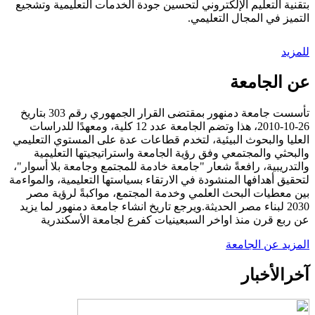
بتقنية التعليم الإلكتروني لتحسين جودة الخدمات التعليمية وتشجيع
التميز في المجال التعليمي.
للمزيد
عن الجامعة
تأسست جامعة دمنهور بمقتضى القرار الجمهوري رقم 303 بتاريخ
26-10-2010، هذا وتضم الجامعة عدد 12 كلية، ومعهدًا للدراسات
العليا والبحوث البيئية، لتخدم قطاعات عدة على المستوي التعليمي
والبحثي والمجتمعي وفق رؤية الجامعة واستراتيجيتها التعليمية
والتدريبية، رافعةً شعار "جامعة خادمة للمجتمع وجامعة بلا أسوار"،
لتحقيق أهدافها المنشودة في الارتقاء بسياستها التعليمية، والمواءمة
بين معطيات البحث العلمي وخدمة المجتمع، مواكبةً لرؤية مصر
2030 لبناء مصر الحديثة.ويرجع تاريخ انشاء جامعة دمنهور لما يزيد
عن ربع قرن منذ اواخر السبعينيات كفرع لجامعة الأسكندرية
المزيد عن الجامعة
آخر
الأخبار