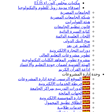
مكتبات مجلس الوزراء ELIS
أصدقاء مدينة زويل للعلوم والتكنولوجيا
الجامعات المصرية
شبكة الجامعات المصرية
هيئة الفولبرايت
قانون تنظيم الجامعات
كتابة السيرة الذاتية
اللجان العلمية الدائمة
منح البنك الدولى
التعليم عن بعد
دورات التجارة الإلكترونية
تطوير مشروعات التعليم العالى
مشروع تطوير المعاهد الكليات التكنولوجية
الهيئة القومية لضمان جودة التعليم والإعتماد
إذاعة القرآن الكريم
وحدة إدارة المشروعات
الموقع الرسمى لوحة إدارة المشروعات
خريطة الخدمات الإلكترونية
الدورات التدريبيه بمراكز الجامعة
الجهات المانحة
إدارة المؤسسة الالكترونية
إنطلاق تطبيق المحمول
خدمات طلابيـة