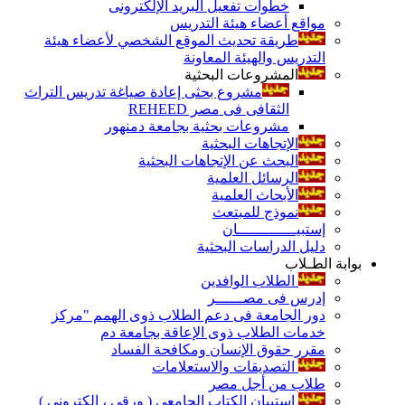
خطوات تفعيل البريد الإلكترونى
مواقع أعضاء هيئة التدريس
طريقة تحديث الموقع الشخصي لأعضاء هيئة
التدريس والهيئة المعاونة
المشروعات البحثية
مشروع بحثى إعادة صياغة تدريس التراث
الثقافى فى مصر REHEED
مشروعات بحثية بجامعة دمنهور
الإتجاهات البحثية
البحث عن الإتجاهات البحثية
الرسائل العلمية
الأبحاث العلمية
نموذج للمبتعث
إستبيـــــــــــــان
دليل الدراسات البحثية
بوابة الطـلاب
الطلاب الوافدين
إدرس فى مصــــــر
دور الجامعة فى دعم الطلاب ذوى الهمم "مركز
خدمات الطلاب ذوى الإعاقة بجامعة دم
مقرر حقوق الإنسان ومكافحة الفساد
التصديقات والاستعلامات
طلاب من أجل مصر
إستبيان الكتاب الجامعي ( ورقي ، إلكتروني )