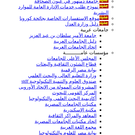
جامعة دمنهور في عيون الصحافة
نموذج طلب خدمات الإدارة العامة للموارد
البشرية
موقع الإستفسارات الخاصة بجائحة كورونا
دليل وزارة العدل
جامعات عربية
جامعة الأمير سلطان بن عبد العزيز
دليل الجامعات العربية
إتحاد الجامعات العربية
مؤسسات عامــــــــــة
المجلس الأعلى للجامعات
قطاع الشئون الثقافية والبعثات
بوابة مصر الرقمية
وزارة التعليم العالى والبحث العلمي
صندوق العلوم والتنمية التكنولوجية stdf
المشروعات الممولة من الإتحاد الأوروبى
المركز القومى للبحوث
أكاديمية البحث العلمى والتكنولوجيا
مكتبات الجامعات المصرية
مكتبة الإسكندرية
المعاهد والمراكز الثقافية
إتحاد مكتبات الجامعات المصرية
مجمع اللغة العربية
بوابة مصر للعلوم والتكتولوجيا