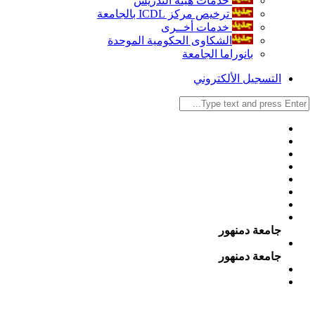
خدمات هيئة التدريس
ترخيص مركز ICDL بالجامعة
خدمات أخــرى
الشكاوى الحكومية الموحدة
بانوراما الجامعة
التسجيل الألكتروني
جامعة دمنهور
جامعة دمنهور