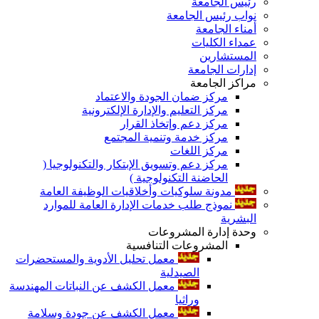
رئيس الجامعة
نواب رئيس الجامعة
أمناء الجامعة
عمداء الكليات
المستشارين
إدارات الجامعة
مراكز الجامعة
مركز ضمان الجودة والاعتماد
مركز التعليم والإدارة الإلكترونية
مركز دعم وإتخاذ القرار
مركز خدمة وتنمية المجتمع
مركز اللغات
مركز دعم وتسويق الإبتكار والتكنولوجيا (
الحاضنة التكنولوجية )
مدونة سلوكيات وأخلاقيات الوظيفة العامة
نموذج طلب خدمات الإدارة العامة للموارد
البشرية
وحدة إدارة المشروعات
المشروعات التنافسية
معمل تحليل الأدوية والمستحضرات
الصيدلية
معمل الكشف عن النباتات المهندسة
وراثيا
معمل الكشف عن جودة وسلامة