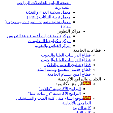
الصحة النباتية للحاصلات الزراعية
التصديرية
معمل سلامة الغذاء والتغذية
معمل تربية النباتات (PBL )
معمل تحلية متبقيات المبيدات وسمياتها (
Pratl )
مراكز التطوير
مركز تنمية قدرات أعضاء هيئة التدريس
مركز تنكولوجيا المعلومات
مركز القياس والتقويم
قطاعات الجامعة
قطاع الدراسات العليا والبحوث
قطاع الدراسات العليا والبحوث
قطاع شئون التعليم والطلاب
قطاع خدمة المجتمع وتنمية البيئة
قطاع أمين عــــام الجامعة
الكليات والبرامج الأكاديمية
البرامج الأكاديمية
البرامج الأكاديمية "طلاب"
البرامج الأكاديمية "دراسات عليا"
موقع إنشاء مبنى كلية الطب والمستشفى
الجامعي بالأبعادية
كلية التربية
كلية الاداب