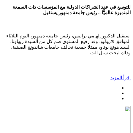
للتوسع في عقد الشراكات الدولية مع المؤسسات ذات السمعة
المتميزة عالميًّا .. رئيس جامعة دمنهور يستقبل
استقبل الدكتور إلهامي ترابيس، رئيس جامعة دمنهور، اليوم الثلاثاء
الموافق 29يوليو، وفد رفيع المستوى ضم كل من السيدة زيهاونا،
السيد هونج بوتاو، ممثلا جمعية تحالف جامعات شاندونج الصينية،
وذلك لبحث سبل الت
إقرأ المزيد