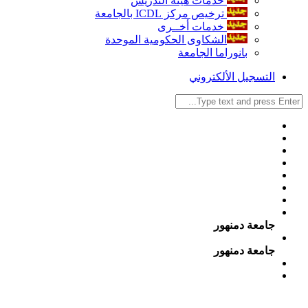
خدمات هيئة التدريس
ترخيص مركز ICDL بالجامعة
خدمات أخــرى
الشكاوى الحكومية الموحدة
بانوراما الجامعة
التسجيل الألكتروني
جامعة دمنهور
جامعة دمنهور