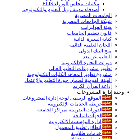
مكتبات مجلس الوزراء ELIS
أصدقاء مدينة زويل للعلوم والتكنولوجيا
الجامعات المصرية
شبكة الجامعات المصرية
هيئة الفولبرايت
قانون تنظيم الجامعات
كتابة السيرة الذاتية
اللجان العلمية الدائمة
منح البنك الدولى
التعليم عن بعد
دورات التجارة الإلكترونية
تطوير مشروعات التعليم العالى
مشروع تطوير المعاهد الكليات التكنولوجية
الهيئة القومية لضمان جودة التعليم والإعتماد
إذاعة القرآن الكريم
وحدة إدارة المشروعات
الموقع الرسمى لوحة إدارة المشروعات
خريطة الخدمات الإلكترونية
الدورات التدريبيه بمراكز الجامعة
الجهات المانحة
إدارة المؤسسة الالكترونية
إنطلاق تطبيق المحمول
خدمات طلابيـة