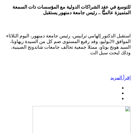
للتوسع في عقد الشراكات الدولية مع المؤسسات ذات السمعة
المتميزة عالميًّا .. رئيس جامعة دمنهور يستقبل
استقبل الدكتور إلهامي ترابيس، رئيس جامعة دمنهور، اليوم الثلاثاء
الموافق 29يوليو، وفد رفيع المستوى ضم كل من السيدة زيهاونا،
السيد هونج بوتاو، ممثلا جمعية تحالف جامعات شاندونج الصينية،
وذلك لبحث سبل الت
إقرأ المزيد