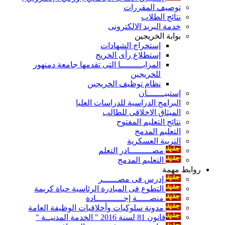
توصيف المقررات
نتائج الطلاب
خدمة البريد الالكترونى
بوابة الخريجين
إستخراج الشهادات
إستطلاع رأى الخريج
المزايـــــــــا التى تقدمها جامعة دمنهور
للخريجين
نظام توظيف الخريجين
إستبيـــــــان
البرامج الدراسية للدراسات العليا
الميثاق الاخلاقى للطالب
نتائج التعليم المفتوح
التعليم المدمج
التربية العسكرية
مصـــــــــادر التعلم
التعليم المدمج
روابط مهمة
إدرس فى مصــــــر
التطوع فى المبادرة الرئاسية حياة كريمة
منصـــــة إجـــــــــــادة
مدونة سلوكيات وأخلاقيات الوظيفة العامة
قانون 81 لسنة 2016 " الخدمة المدنيــة "