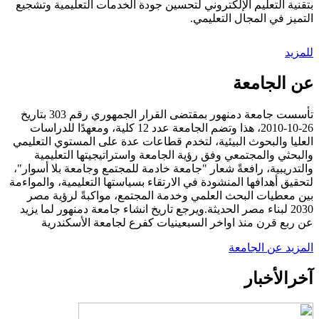
بتقنية التعليم الإلكتروني لتحسين جودة الخدمات التعليمية وتشجيع
التميز في المجال التعليمي.
للمزيد
عن الجامعة
تأسست جامعة دمنهور بمقتضى القرار الجمهوري رقم 303 بتاريخ
26-10-2010، هذا وتضم الجامعة عدد 12 كلية، ومعهدًا للدراسات
العليا والبحوث البيئية، لتخدم قطاعات عدة على المستوي التعليمي
والبحثي والمجتمعي وفق رؤية الجامعة واستراتيجيتها التعليمية
والتدريبية، رافعةً شعار "جامعة خادمة للمجتمع وجامعة بلا أسوار"،
لتحقيق أهدافها المنشودة في الارتقاء بسياستها التعليمية، والمواءمة
بين معطيات البحث العلمي وخدمة المجتمع، مواكبةً لرؤية مصر
2030 لبناء مصر الحديثة.ويرجع تاريخ انشاء جامعة دمنهور لما يزيد
عن ربع قرن منذ اواخر السبعينيات كفرع لجامعة الأسكندرية
المزيد عن الجامعة
آخر
الأخبار