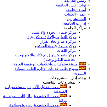
رئيس الجامعة
نواب رئيس الجامعة
أمناء الجامعة
عمداء الكليات
المستشارين
إدارات الجامعة
مراكز الجامعة
مركز ضمان الجودة والاعتماد
مركز التعليم والإدارة الإلكترونية
مركز دعم وإتخاذ القرار
مركز خدمة وتنمية المجتمع
مركز اللغات
مركز دعم وتسويق الإبتكار والتكنولوجيا (
الحاضنة التكنولوجية )
مدونة سلوكيات وأخلاقيات الوظيفة العامة
نموذج طلب خدمات الإدارة العامة للموارد
البشرية
وحدة إدارة المشروعات
المشروعات التنافسية
معمل تحليل الأدوية والمستحضرات
الصيدلية
معمل الكشف عن النباتات المهندسة
وراثيا
معمل الكشف عن جودة وسلامة