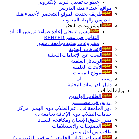
خطوات تفعيل البريد الإلكترونى
مواقع أعضاء هيئة التدريس
طريقة تحديث الموقع الشخصي لأعضاء هيئة
التدريس والهيئة المعاونة
المشروعات البحثية
مشروع بحثى إعادة صياغة تدريس التراث
الثقافى فى مصر REHEED
مشروعات بحثية بجامعة دمنهور
الإتجاهات البحثية
البحث عن الإتجاهات البحثية
الرسائل العلمية
الأبحاث العلمية
نموذج للمبتعث
إستبيـــــــــــــان
دليل الدراسات البحثية
بوابة الطـلاب
الطلاب الوافدين
إدرس فى مصــــــر
دور الجامعة فى دعم الطلاب ذوى الهمم "مركز
خدمات الطلاب ذوى الإعاقة بجامعة دم
مقرر حقوق الإنسان ومكافحة الفساد
التصديقات والاستعلامات
طلاب من أجل مصر
إستبيان الكتاب الجامعي ( ورقي ، إلكتروني )