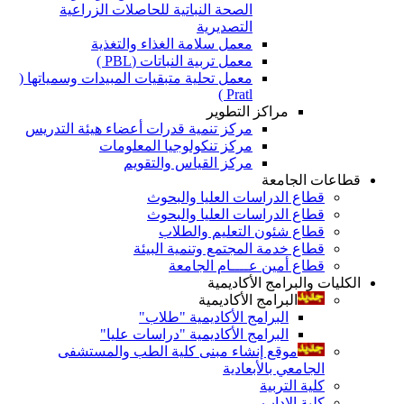
الصحة النباتية للحاصلات الزراعية
التصديرية
معمل سلامة الغذاء والتغذية
معمل تربية النباتات (PBL )
معمل تحلية متبقيات المبيدات وسمياتها (
Pratl )
مراكز التطوير
مركز تنمية قدرات أعضاء هيئة التدريس
مركز تنكولوجيا المعلومات
مركز القياس والتقويم
قطاعات الجامعة
قطاع الدراسات العليا والبحوث
قطاع الدراسات العليا والبحوث
قطاع شئون التعليم والطلاب
قطاع خدمة المجتمع وتنمية البيئة
قطاع أمين عــــام الجامعة
الكليات والبرامج الأكاديمية
البرامج الأكاديمية
البرامج الأكاديمية "طلاب"
البرامج الأكاديمية "دراسات عليا"
موقع إنشاء مبنى كلية الطب والمستشفى
الجامعي بالأبعادية
كلية التربية
كلية الاداب