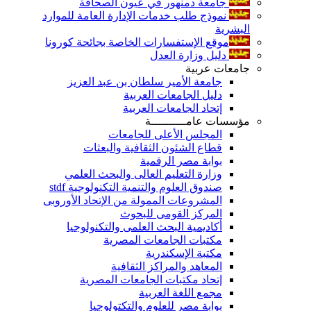
جامعة دمنهور في عيون الصحافة
نموذج طلب خدمات الإدارة العامة للموارد
البشرية
موقع الإستفسارات الخاصة بجائحة كورونا
دليل وزارة العدل
جامعات عربية
جامعة الأمير سلطان بن عبد العزيز
دليل الجامعات العربية
إتحاد الجامعات العربية
مؤسسات عامــــــــــة
المجلس الأعلى للجامعات
قطاع الشئون الثقافية والبعثات
بوابة مصر الرقمية
وزارة التعليم العالى والبحث العلمي
صندوق العلوم والتنمية التكنولوجية stdf
المشروعات الممولة من الإتحاد الأوروبى
المركز القومى للبحوث
أكاديمية البحث العلمى والتكنولوجيا
مكتبات الجامعات المصرية
مكتبة الإسكندرية
المعاهد والمراكز الثقافية
إتحاد مكتبات الجامعات المصرية
مجمع اللغة العربية
بوابة مصر للعلوم والتكتولوجيا