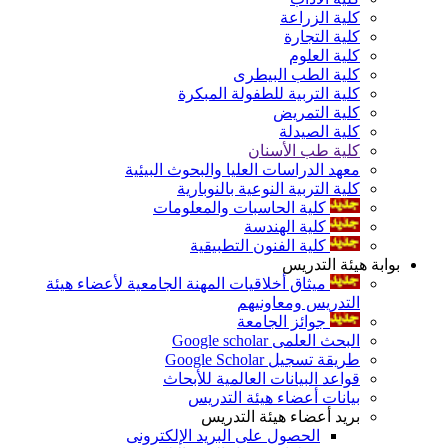
كلية الزراعة
كلية التجارة
كلية العلوم
كلية الطب البيطرى
كلية التربية للطفولة المبكرة
كلية التمريض
كلية الصيدلة
كلية طب الأسنان
معهد الدراسات العليا والبحوث البيئية
كلية التربية النوعية بالنوبارية
كلية الحاسبات والمعلومات
كلية الهندسة
كلية الفنون التطبيقية
بوابة هيئة التدريس
ميثاق أخلاقيات المهنة الجامعية لأعضاء هيئة
التدريس ومعاونيهم
جوائز الجامعة
البحث العلمى Google scholar
طريقة تسجيل Google Scholar
قواعد البيانات العالمية للأبحاث
بيانات أعضاء هيئة التدريس
بريد أعضاء هيئة التدريس
الحصول على البريد الإلكترونى