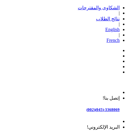
الشكاوى والمقترحات
|
نتائج الطلاب
|
English
|
French
إتصل بنا!
3368069-(045)(002)
البريد الإلكتروني!