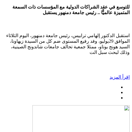
للتوسع في عقد الشراكات الدولية مع المؤسسات ذات السمعة
المتميزة عالميًّا .. رئيس جامعة دمنهور يستقبل
استقبل الدكتور إلهامي ترابيس، رئيس جامعة دمنهور، اليوم الثلاثاء
الموافق 29يوليو، وفد رفيع المستوى ضم كل من السيدة زيهاونا،
السيد هونج بوتاو، ممثلا جمعية تحالف جامعات شاندونج الصينية،
وذلك لبحث سبل الت
إقرأ المزيد