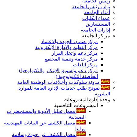
رئيس الجامعة
نواب رئيس الجامعة
أمناء الجامعة
عمداء الكليات
المستشارين
إدارات الجامعة
مراكز الجامعة
مركز ضمان الجودة والاعتماد
مركز التعليم والإدارة الإلكترونية
مركز دعم وإتخاذ القرار
مركز خدمة وتنمية المجتمع
مركز اللغات
مركز دعم وتسويق الإبتكار والتكنولوجيا (
الحاضنة التكنولوجية )
مدونة سلوكيات وأخلاقيات الوظيفة العامة
نموذج طلب خدمات الإدارة العامة للموارد
البشرية
وحدة إدارة المشروعات
المشروعات التنافسية
معمل تحليل الأدوية والمستحضرات
الصيدلية
معمل الكشف عن النباتات المهندسة
وراثيا
معمل الكشف عن جودة وسلامة