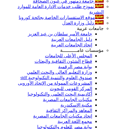
جامعة دمنهور في عيون الصحافة
نموذج طلب خدمات الإدارة العامة للموارد
البشرية
موقع الإستفسارات الخاصة بجائحة كورونا
دليل وزارة العدل
جامعات عربية
جامعة الأمير سلطان بن عبد العزيز
دليل الجامعات العربية
إتحاد الجامعات العربية
مؤسسات عامــــــــــة
المجلس الأعلى للجامعات
قطاع الشئون الثقافية والبعثات
بوابة مصر الرقمية
وزارة التعليم العالى والبحث العلمي
صندوق العلوم والتنمية التكنولوجية stdf
المشروعات الممولة من الإتحاد الأوروبى
المركز القومى للبحوث
أكاديمية البحث العلمى والتكنولوجيا
مكتبات الجامعات المصرية
مكتبة الإسكندرية
المعاهد والمراكز الثقافية
إتحاد مكتبات الجامعات المصرية
مجمع اللغة العربية
بوابة مصر للعلوم والتكتولوجيا