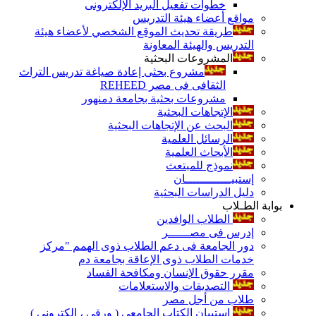
خطوات تفعيل البريد الإلكترونى
مواقع أعضاء هيئة التدريس
طريقة تحديث الموقع الشخصي لأعضاء هيئة
التدريس والهيئة المعاونة
المشروعات البحثية
مشروع بحثى إعادة صياغة تدريس التراث
الثقافى فى مصر REHEED
مشروعات بحثية بجامعة دمنهور
الإتجاهات البحثية
البحث عن الإتجاهات البحثية
الرسائل العلمية
الأبحاث العلمية
نموذج للمبتعث
إستبيـــــــــــــان
دليل الدراسات البحثية
بوابة الطـلاب
الطلاب الوافدين
إدرس فى مصــــــر
دور الجامعة فى دعم الطلاب ذوى الهمم "مركز
خدمات الطلاب ذوى الإعاقة بجامعة دم
مقرر حقوق الإنسان ومكافحة الفساد
التصديقات والاستعلامات
طلاب من أجل مصر
إستبيان الكتاب الجامعي ( ورقي ، إلكتروني )