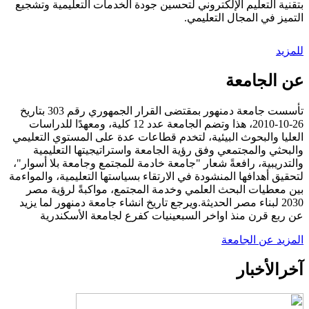
بتقنية التعليم الإلكتروني لتحسين جودة الخدمات التعليمية وتشجيع
التميز في المجال التعليمي.
للمزيد
عن الجامعة
تأسست جامعة دمنهور بمقتضى القرار الجمهوري رقم 303 بتاريخ
26-10-2010، هذا وتضم الجامعة عدد 12 كلية، ومعهدًا للدراسات
العليا والبحوث البيئية، لتخدم قطاعات عدة على المستوي التعليمي
والبحثي والمجتمعي وفق رؤية الجامعة واستراتيجيتها التعليمية
والتدريبية، رافعةً شعار "جامعة خادمة للمجتمع وجامعة بلا أسوار"،
لتحقيق أهدافها المنشودة في الارتقاء بسياستها التعليمية، والمواءمة
بين معطيات البحث العلمي وخدمة المجتمع، مواكبةً لرؤية مصر
2030 لبناء مصر الحديثة.ويرجع تاريخ انشاء جامعة دمنهور لما يزيد
عن ربع قرن منذ اواخر السبعينيات كفرع لجامعة الأسكندرية
المزيد عن الجامعة
آخر
الأخبار