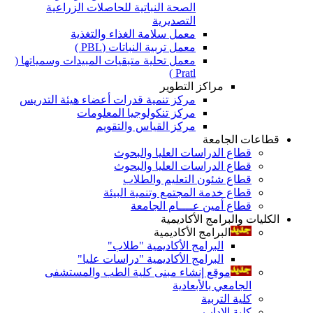
الصحة النباتية للحاصلات الزراعية
التصديرية
معمل سلامة الغذاء والتغذية
معمل تربية النباتات (PBL )
معمل تحلية متبقيات المبيدات وسمياتها (
Pratl )
مراكز التطوير
مركز تنمية قدرات أعضاء هيئة التدريس
مركز تنكولوجيا المعلومات
مركز القياس والتقويم
قطاعات الجامعة
قطاع الدراسات العليا والبحوث
قطاع الدراسات العليا والبحوث
قطاع شئون التعليم والطلاب
قطاع خدمة المجتمع وتنمية البيئة
قطاع أمين عــــام الجامعة
الكليات والبرامج الأكاديمية
البرامج الأكاديمية
البرامج الأكاديمية "طلاب"
البرامج الأكاديمية "دراسات عليا"
موقع إنشاء مبنى كلية الطب والمستشفى
الجامعي بالأبعادية
كلية التربية
كلية الاداب