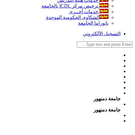
خدمات هيئة التدريس
ترخيص مركز ICDL بالجامعة
خدمات أخــرى
الشكاوى الحكومية الموحدة
بانوراما الجامعة
التسجيل الألكتروني
جامعة دمنهور
جامعة دمنهور