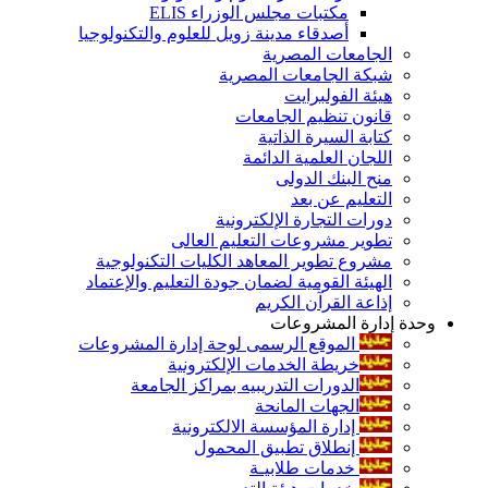
مكتبات مجلس الوزراء ELIS
أصدقاء مدينة زويل للعلوم والتكنولوجيا
الجامعات المصرية
شبكة الجامعات المصرية
هيئة الفولبرايت
قانون تنظيم الجامعات
كتابة السيرة الذاتية
اللجان العلمية الدائمة
منح البنك الدولى
التعليم عن بعد
دورات التجارة الإلكترونية
تطوير مشروعات التعليم العالى
مشروع تطوير المعاهد الكليات التكنولوجية
الهيئة القومية لضمان جودة التعليم والإعتماد
إذاعة القرآن الكريم
وحدة إدارة المشروعات
الموقع الرسمى لوحة إدارة المشروعات
خريطة الخدمات الإلكترونية
الدورات التدريبيه بمراكز الجامعة
الجهات المانحة
إدارة المؤسسة الالكترونية
إنطلاق تطبيق المحمول
خدمات طلابيـة