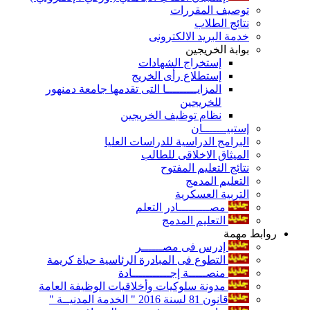
توصيف المقررات
نتائج الطلاب
خدمة البريد الالكترونى
بوابة الخريجين
إستخراج الشهادات
إستطلاع رأى الخريج
المزايـــــــــا التى تقدمها جامعة دمنهور
للخريجين
نظام توظيف الخريجين
إستبيـــــــان
البرامج الدراسية للدراسات العليا
الميثاق الاخلاقى للطالب
نتائج التعليم المفتوح
التعليم المدمج
التربية العسكرية
مصـــــــــادر التعلم
التعليم المدمج
روابط مهمة
إدرس فى مصــــــر
التطوع فى المبادرة الرئاسية حياة كريمة
منصـــــة إجـــــــــــادة
مدونة سلوكيات وأخلاقيات الوظيفة العامة
قانون 81 لسنة 2016 " الخدمة المدنيــة "