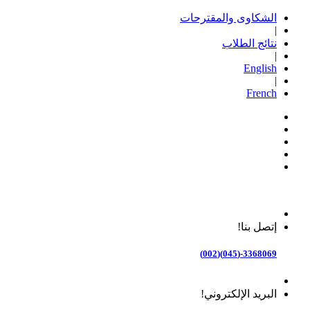
الشكاوى والمقترحات
|
نتائج الطلاب
|
English
|
French
إتصل بنا!
3368069-(045)(002)
البريد الإلكتروني!