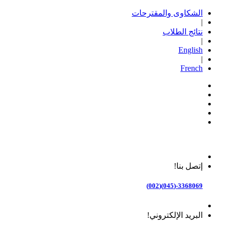
الشكاوى والمقترحات
|
نتائج الطلاب
|
English
|
French
إتصل بنا!
3368069-(045)(002)
البريد الإلكتروني!