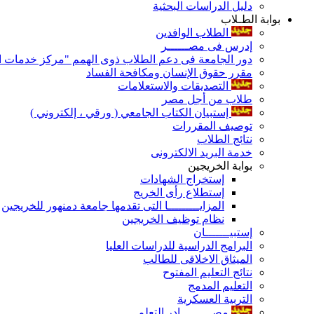
دليل الدراسات البحثية
بوابة الطـلاب
الطلاب الوافدين
إدرس فى مصــــــر
دور الجامعة فى دعم الطلاب ذوى الهمم "مركز خدمات ال
مقرر حقوق الإنسان ومكافحة الفساد
التصديقات والاستعلامات
طلاب من أجل مصر
إستبيان الكتاب الجامعي ( ورقي ، إلكتروني )
توصيف المقررات
نتائج الطلاب
خدمة البريد الالكترونى
بوابة الخريجين
إستخراج الشهادات
إستطلاع رأى الخريج
المزايـــــــــا التى تقدمها جامعة دمنهور للخريجين
نظام توظيف الخريجين
إستبيـــــــان
البرامج الدراسية للدراسات العليا
الميثاق الاخلاقى للطالب
نتائج التعليم المفتوح
التعليم المدمج
التربية العسكرية
مصـــــــــادر التعلم