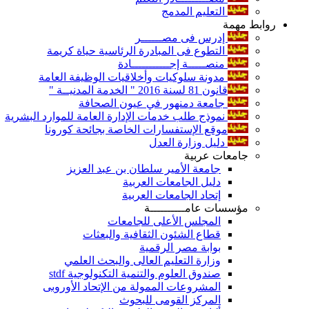
التعليم المدمج
روابط مهمة
إدرس فى مصــــــر
التطوع فى المبادرة الرئاسية حياة كريمة
منصـــــة إجـــــــــــادة
مدونة سلوكيات وأخلاقيات الوظيفة العامة
قانون 81 لسنة 2016 " الخدمة المدنيــة "
جامعة دمنهور في عيون الصحافة
نموذج طلب خدمات الإدارة العامة للموارد البشرية
موقع الإستفسارات الخاصة بجائحة كورونا
دليل وزارة العدل
جامعات عربية
جامعة الأمير سلطان بن عبد العزيز
دليل الجامعات العربية
إتحاد الجامعات العربية
مؤسسات عامــــــــــة
المجلس الأعلى للجامعات
قطاع الشئون الثقافية والبعثات
بوابة مصر الرقمية
وزارة التعليم العالى والبحث العلمي
صندوق العلوم والتنمية التكنولوجية stdf
المشروعات الممولة من الإتحاد الأوروبى
المركز القومى للبحوث