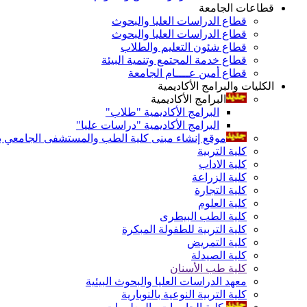
قطاعات الجامعة
قطاع الدراسات العليا والبحوث
قطاع الدراسات العليا والبحوث
قطاع شئون التعليم والطلاب
قطاع خدمة المجتمع وتنمية البيئة
قطاع أمين عــــام الجامعة
الكليات والبرامج الأكاديمية
البرامج الأكاديمية
البرامج الأكاديمية "طلاب"
البرامج الأكاديمية "دراسات عليا"
موقع إنشاء مبنى كلية الطب والمستشفى الجامعي بال
كلية التربية
كلية الاداب
كلية الزراعة
كلية التجارة
كلية العلوم
كلية الطب البيطرى
كلية التربية للطفولة المبكرة
كلية التمريض
كلية الصيدلة
كلية طب الأسنان
معهد الدراسات العليا والبحوث البيئية
كلية التربية النوعية بالنوبارية