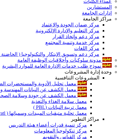
عمداء الكليات
المستشارين
إدارات الجامعة
مراكز الجامعة
مركز ضمان الجودة والاعتماد
مركز التعليم والإدارة الإلكترونية
مركز دعم وإتخاذ القرار
مركز خدمة وتنمية المجتمع
مركز اللغات
مركز دعم وتسويق الإبتكار والتكنولوجيا ( الحاضنة ا
مدونة سلوكيات وأخلاقيات الوظيفة العامة
نموذج طلب خدمات الإدارة العامة للموارد البشرية
وحدة إدارة المشروعات
المشروعات التنافسية
معمل تحليل الأدوية والمستحضرات الص
معمل الكشف عن النباتات المهندسة ورا
معمل الكشف عن جودة وسلامة الصحة الن
معمل سلامة الغذاء والتغذية
معمل تربية النباتات (PBL )
معمل تحلية متبقيات المبيدات وسمياتها ( Pratl )
مراكز التطوير
مركز تنمية قدرات أعضاء هيئة التدريس
مركز تنكولوجيا المعلومات
مركز القياس والتقويم