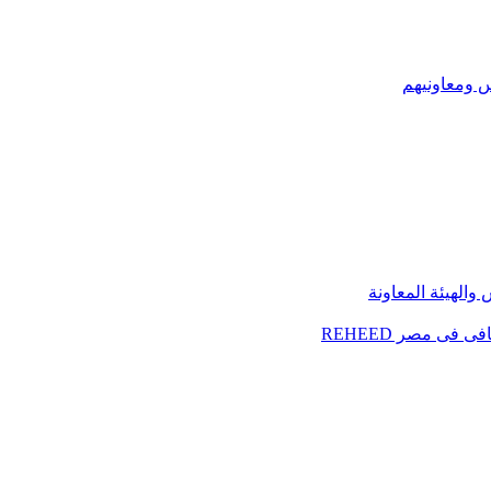
س ومعاونيهم
الهيئة المعاونة
فى مصر REHEED