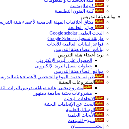
كلية الحاسبات والمعلومات
كلية الهندسة
كلية الفنون التطبيقية
بوابة هيئة التدريس
ميثاق أخلاقيات المهنة الجامعية لأعضاء هيئة التدري
جوائز الجامعة
البحث العلمى Google scholar
طريقة تسجيل Google Scholar
قواعد البيانات العالمية للأبحاث
بيانات أعضاء هيئة التدريس
بريد أعضاء هيئة التدريس
الحصول على البريد الإلكترونى
خطوات تفعيل البريد الإلكترونى
مواقع أعضاء هيئة التدريس
طريقة تحديث الموقع الشخصي لأعضاء هيئة التدريس و
المشروعات البحثية
مشروع بحثى إعادة صياغة تدريس التراث الثقافى 
مشروعات بحثية بجامعة دمنهور
الإتجاهات البحثية
البحث عن الإتجاهات البحثية
الرسائل العلمية
الأبحاث العلمية
نموذج للمبتعث
إستبيـــــــــــــان