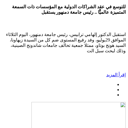
للتوسع في عقد الشراكات الدولية مع المؤسسات ذات السمعة
المتميزة عالميًّا .. رئيس جامعة دمنهور يستقبل
استقبل الدكتور إلهامي ترابيس، رئيس جامعة دمنهور، اليوم الثلاثاء
الموافق 29يوليو، وفد رفيع المستوى ضم كل من السيدة زيهاونا،
السيد هونج بوتاو، ممثلا جمعية تحالف جامعات شاندونج الصينية،
وذلك لبحث سبل الت
إقرأ المزيد