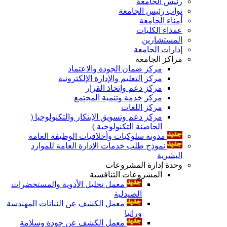
رئيس الجامعة
نواب رئيس الجامعة
أمناء الجامعة
عمداء الكليات
المستشارين
إدارات الجامعة
مراكز الجامعة
مركز ضمان الجودة والاعتماد
مركز التعليم والإدارة الإلكترونية
مركز دعم وإتخاذ القرار
مركز خدمة وتنمية المجتمع
مركز اللغات
مركز دعم وتسويق الإبتكار والتكنولوجيا (
الحاضنة التكنولوجية )
مدونة سلوكيات وأخلاقيات الوظيفة العامة
نموذج طلب خدمات الإدارة العامة للموارد
البشرية
وحدة إدارة المشروعات
المشروعات التنافسية
معمل تحليل الأدوية والمستحضرات
الصيدلية
معمل الكشف عن النباتات المهندسة
وراثيا
معمل الكشف عن جودة وسلامة