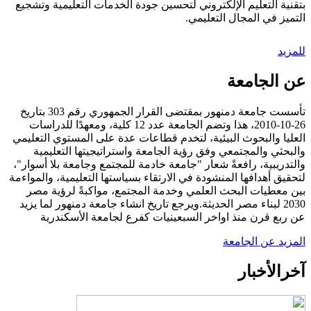
بتقنية التعليم الإلكتروني لتحسين جودة الخدمات التعليمية وتشجيع
التميز في المجال التعليمي.
للمزيد
عن الجامعة
تأسست جامعة دمنهور بمقتضى القرار الجمهوري رقم 303 بتاريخ
26-10-2010، هذا وتضم الجامعة عدد 12 كلية، ومعهدًا للدراسات
العليا والبحوث البيئية، لتخدم قطاعات عدة على المستوي التعليمي
والبحثي والمجتمعي وفق رؤية الجامعة واستراتيجيتها التعليمية
والتدريبية، رافعةً شعار "جامعة خادمة للمجتمع وجامعة بلا أسوار"،
لتحقيق أهدافها المنشودة في الارتقاء بسياستها التعليمية، والمواءمة
بين معطيات البحث العلمي وخدمة المجتمع، مواكبةً لرؤية مصر
2030 لبناء مصر الحديثة.ويرجع تاريخ انشاء جامعة دمنهور لما يزيد
عن ربع قرن منذ اواخر السبعينيات كفرع لجامعة الأسكندرية
المزيد عن الجامعة
آخر
الأخبار