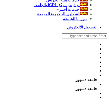
خدمات هيئة التدريس
ترخيص مركز ICDL بالجامعة
خدمات أخــرى
الشكاوى الحكومية الموحدة
بانوراما الجامعة
التسجيل الألكتروني
جامعة دمنهور
جامعة دمنهور