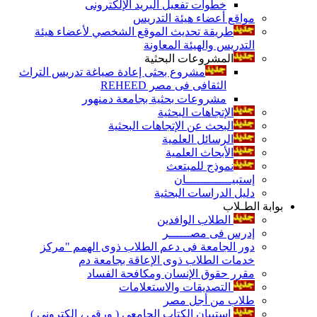
خطوات تفعيل البريد الإلكترونى
مواقع أعضاء هيئة التدريس
طريقة تحديث الموقع الشخصي لأعضاء هيئة
التدريس والهيئة المعاونة
المشروعات البحثية
مشروع بحثى إعادة صياغة تدريس التراث
الثقافى فى مصر REHEED
مشروعات بحثية بجامعة دمنهور
الإتجاهات البحثية
البحث عن الإتجاهات البحثية
الرسائل العلمية
الأبحاث العلمية
نموذج للمبتعث
إستبيـــــــــــــان
دليل الدراسات البحثية
بوابة الطـلاب
الطلاب الوافدين
إدرس فى مصــــــر
دور الجامعة فى دعم الطلاب ذوى الهمم "مركز
خدمات الطلاب ذوى الإعاقة بجامعة دم
مقرر حقوق الإنسان ومكافحة الفساد
التصديقات والاستعلامات
طلاب من أجل مصر
إستبيان الكتاب الجامعي ( ورقي ، إلكتروني )