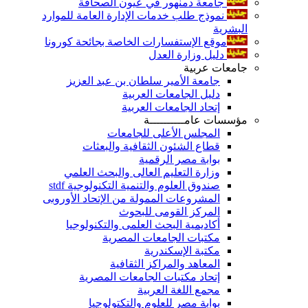
جامعة دمنهور في عيون الصحافة
نموذج طلب خدمات الإدارة العامة للموارد
البشرية
موقع الإستفسارات الخاصة بجائحة كورونا
دليل وزارة العدل
جامعات عربية
جامعة الأمير سلطان بن عبد العزيز
دليل الجامعات العربية
إتحاد الجامعات العربية
مؤسسات عامــــــــــة
المجلس الأعلى للجامعات
قطاع الشئون الثقافية والبعثات
بوابة مصر الرقمية
وزارة التعليم العالى والبحث العلمي
صندوق العلوم والتنمية التكنولوجية stdf
المشروعات الممولة من الإتحاد الأوروبى
المركز القومى للبحوث
أكاديمية البحث العلمى والتكنولوجيا
مكتبات الجامعات المصرية
مكتبة الإسكندرية
المعاهد والمراكز الثقافية
إتحاد مكتبات الجامعات المصرية
مجمع اللغة العربية
بوابة مصر للعلوم والتكتولوجيا