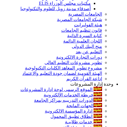
مكتبات مجلس الوزراء ELIS
أصدقاء مدينة زويل للعلوم والتكنولوجيا
الجامعات المصرية
شبكة الجامعات المصرية
هيئة الفولبرايت
قانون تنظيم الجامعات
كتابة السيرة الذاتية
اللجان العلمية الدائمة
منح البنك الدولى
التعليم عن بعد
دورات التجارة الإلكترونية
تطوير مشروعات التعليم العالى
مشروع تطوير المعاهد الكليات التكنولوجية
الهيئة القومية لضمان جودة التعليم والإعتماد
إذاعة القرآن الكريم
وحدة إدارة المشروعات
الموقع الرسمى لوحة إدارة المشروعات
خريطة الخدمات الإلكترونية
الدورات التدريبيه بمراكز الجامعة
الجهات المانحة
إدارة المؤسسة الالكترونية
إنطلاق تطبيق المحمول
خدمات طلابيـة