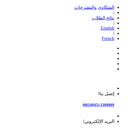
الشكاوى والمقترحات
|
نتائج الطلاب
|
English
|
French
إتصل بنا!
3368069-(045)(002)
البريد الإلكتروني!