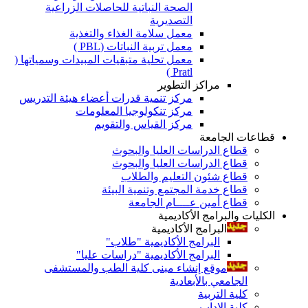
الصحة النباتية للحاصلات الزراعية
التصديرية
معمل سلامة الغذاء والتغذية
معمل تربية النباتات (PBL )
معمل تحلية متبقيات المبيدات وسمياتها (
Pratl )
مراكز التطوير
مركز تنمية قدرات أعضاء هيئة التدريس
مركز تنكولوجيا المعلومات
مركز القياس والتقويم
قطاعات الجامعة
قطاع الدراسات العليا والبحوث
قطاع الدراسات العليا والبحوث
قطاع شئون التعليم والطلاب
قطاع خدمة المجتمع وتنمية البيئة
قطاع أمين عــــام الجامعة
الكليات والبرامج الأكاديمية
البرامج الأكاديمية
البرامج الأكاديمية "طلاب"
البرامج الأكاديمية "دراسات عليا"
موقع إنشاء مبنى كلية الطب والمستشفى
الجامعي بالأبعادية
كلية التربية
كلية الاداب