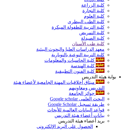
كلية الزراعة
كلية التجارة
كلية العلوم
كلية الطب البيطرى
كلية التربية للطفولة المبكرة
كلية التمريض
كلية الصيدلة
كلية طب الأسنان
معهد الدراسات العليا والبحوث البيئية
كلية التربية النوعية بالنوبارية
كلية الحاسبات والمعلومات
كلية الهندسة
كلية الفنون التطبيقية
بوابة هيئة التدريس
ميثاق أخلاقيات المهنة الجامعية لأعضاء هيئة
التدريس ومعاونيهم
جوائز الجامعة
البحث العلمى Google scholar
طريقة تسجيل Google Scholar
قواعد البيانات العالمية للأبحاث
بيانات أعضاء هيئة التدريس
بريد أعضاء هيئة التدريس
الحصول على البريد الإلكترونى