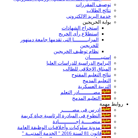
توصيف المقررات
نتائج الطلاب
خدمة البريد الالكترونى
بوابة الخريجين
إستخراج الشهادات
إستطلاع رأى الخريج
المزايـــــــــا التى تقدمها جامعة دمنهور
للخريجين
نظام توظيف الخريجين
إستبيـــــــان
البرامج الدراسية للدراسات العليا
الميثاق الاخلاقى للطالب
نتائج التعليم المفتوح
التعليم المدمج
التربية العسكرية
مصـــــــــادر التعلم
التعليم المدمج
روابط مهمة
إدرس فى مصــــــر
التطوع فى المبادرة الرئاسية حياة كريمة
منصـــــة إجـــــــــــادة
مدونة سلوكيات وأخلاقيات الوظيفة العامة
قانون 81 لسنة 2016 " الخدمة المدنيــة "