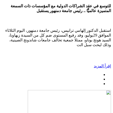
للتوسع في عقد الشراكات الدولية مع المؤسسات ذات السمعة
المتميزة عالميًّا .. رئيس جامعة دمنهور يستقبل
استقبل الدكتور إلهامي ترابيس، رئيس جامعة دمنهور، اليوم الثلاثاء
الموافق 29يوليو، وفد رفيع المستوى ضم كل من السيدة زيهاونا،
السيد هونج بوتاو، ممثلا جمعية تحالف جامعات شاندونج الصينية،
وذلك لبحث سبل الت
إقرأ المزيد