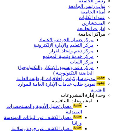
رئيس الجامعة
نواب رئيس الجامعة
أمناء الجامعة
عمداء الكليات
المستشارين
إدارات الجامعة
مراكز الجامعة
مركز ضمان الجودة والاعتماد
مركز التعليم والإدارة الإلكترونية
مركز دعم وإتخاذ القرار
مركز خدمة وتنمية المجتمع
مركز اللغات
مركز دعم وتسويق الإبتكار والتكنولوجيا (
الحاضنة التكنولوجية )
مدونة سلوكيات وأخلاقيات الوظيفة العامة
نموذج طلب خدمات الإدارة العامة للموارد
البشرية
وحدة إدارة المشروعات
المشروعات التنافسية
معمل تحليل الأدوية والمستحضرات
الصيدلية
معمل الكشف عن النباتات المهندسة
وراثيا
معمل الكشف عن جودة وسلامة