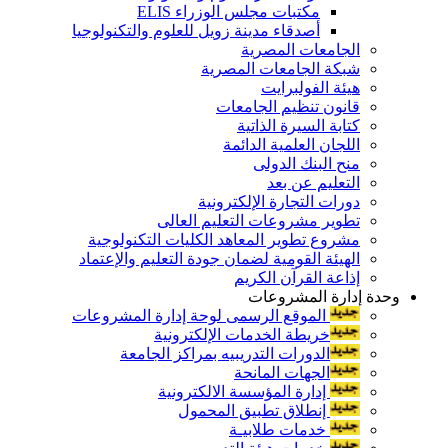
مكتبات مجلس الوزراء ELIS
أصدقاء مدينة زويل للعلوم والتكنولوجيا
الجامعات المصرية
شبكة الجامعات المصرية
هيئة الفولبرايت
قانون تنظيم الجامعات
كتابة السيرة الذاتية
اللجان العلمية الدائمة
منح البنك الدولى
التعليم عن بعد
دورات التجارة الإلكترونية
تطوير مشروعات التعليم العالى
مشروع تطوير المعاهد الكليات التكنولوجية
الهيئة القومية لضمان جودة التعليم والإعتماد
إذاعة القرآن الكريم
وحدة إدارة المشروعات
الموقع الرسمى لوحة إدارة المشروعات
خريطة الخدمات الإلكترونية
الدورات التدريبيه بمراكز الجامعة
الجهات المانحة
إدارة المؤسسة الالكترونية
إنطلاق تطبيق المحمول
خدمات طلابيـة