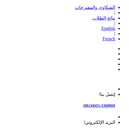
الشكاوى والمقترحات
|
نتائج الطلاب
|
English
|
French
إتصل بنا!
3368069-(045)(002)
البريد الإلكتروني!