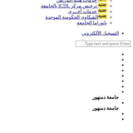
خدمات هيئة التدريس
ترخيص مركز ICDL بالجامعة
خدمات أخــرى
الشكاوى الحكومية الموحدة
بانوراما الجامعة
التسجيل الألكتروني
جامعة دمنهور
جامعة دمنهور