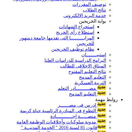
توصيف المقررات
نتائج الطلاب
خدمة البريد الالكترونى
بوابة الخريجين
إستخراج الشهادات
إستطلاع رأى الخريج
المزايـــــــــا التى تقدمها جامعة دمنهور
للخريجين
نظام توظيف الخريجين
إستبيـــــــان
البرامج الدراسية للدراسات العليا
الميثاق الاخلاقى للطالب
نتائج التعليم المفتوح
التعليم المدمج
التربية العسكرية
مصـــــــــادر التعلم
التعليم المدمج
روابط مهمة
إدرس فى مصــــــر
التطوع فى المبادرة الرئاسية حياة كريمة
منصـــــة إجـــــــــــادة
مدونة سلوكيات وأخلاقيات الوظيفة العامة
قانون 81 لسنة 2016 " الخدمة المدنيــة "