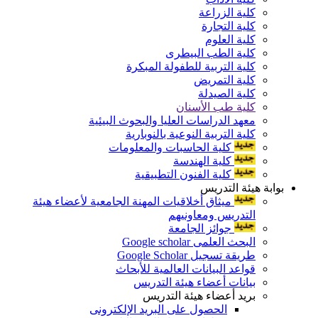
كلية الزراعة
كلية التجارة
كلية العلوم
كلية الطب البيطرى
كلية التربية للطفولة المبكرة
كلية التمريض
كلية الصيدلة
كلية طب الأسنان
معهد الدراسات العليا والبحوث البيئية
كلية التربية النوعية بالنوبارية
كلية الحاسبات والمعلومات
كلية الهندسة
كلية الفنون التطبيقية
بوابة هيئة التدريس
ميثاق أخلاقيات المهنة الجامعية لأعضاء هيئة
التدريس ومعاونيهم
جوائز الجامعة
البحث العلمى Google scholar
طريقة تسجيل Google Scholar
قواعد البيانات العالمية للأبحاث
بيانات أعضاء هيئة التدريس
بريد أعضاء هيئة التدريس
الحصول على البريد الإلكترونى