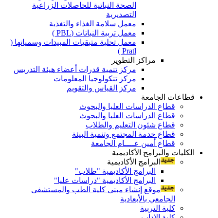
الصحة النباتية للحاصلات الزراعية
التصديرية
معمل سلامة الغذاء والتغذية
معمل تربية النباتات (PBL )
معمل تحلية متبقيات المبيدات وسمياتها (
Pratl )
مراكز التطوير
مركز تنمية قدرات أعضاء هيئة التدريس
مركز تنكولوجيا المعلومات
مركز القياس والتقويم
قطاعات الجامعة
قطاع الدراسات العليا والبحوث
قطاع الدراسات العليا والبحوث
قطاع شئون التعليم والطلاب
قطاع خدمة المجتمع وتنمية البيئة
قطاع أمين عــــام الجامعة
الكليات والبرامج الأكاديمية
البرامج الأكاديمية
البرامج الأكاديمية "طلاب"
البرامج الأكاديمية "دراسات عليا"
موقع إنشاء مبنى كلية الطب والمستشفى
الجامعي بالأبعادية
كلية التربية
كلية الاداب