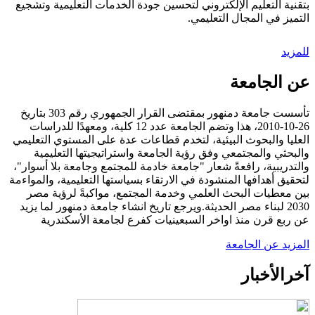
بتقنية التعليم الإلكتروني لتحسين جودة الخدمات التعليمية وتشجيع
التميز في المجال التعليمي.
للمزيد
عن الجامعة
تأسست جامعة دمنهور بمقتضى القرار الجمهوري رقم 303 بتاريخ
26-10-2010، هذا وتضم الجامعة عدد 12 كلية، ومعهدًا للدراسات
العليا والبحوث البيئية، لتخدم قطاعات عدة على المستوي التعليمي
والبحثي والمجتمعي وفق رؤية الجامعة واستراتيجيتها التعليمية
والتدريبية، رافعةً شعار "جامعة خادمة للمجتمع وجامعة بلا أسوار"،
لتحقيق أهدافها المنشودة في الارتقاء بسياستها التعليمية، والمواءمة
بين معطيات البحث العلمي وخدمة المجتمع، مواكبةً لرؤية مصر
2030 لبناء مصر الحديثة.ويرجع تاريخ انشاء جامعة دمنهور لما يزيد
عن ربع قرن منذ اواخر السبعينيات كفرع لجامعة الأسكندرية
المزيد عن الجامعة
آخر
الأخبار