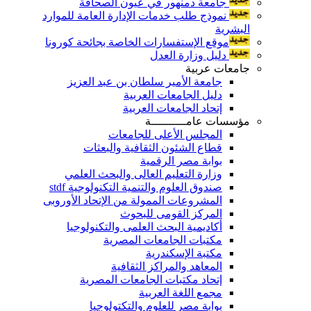
جامعة دمنهور في عيون الصحافة
نموذج طلب خدمات الإدارة العامة للموارد
البشرية
موقع الإستفسارات الخاصة بجائحة كورونا
دليل وزارة العدل
جامعات عربية
جامعة الأمير سلطان بن عبد العزيز
دليل الجامعات العربية
إتحاد الجامعات العربية
مؤسسات عامــــــــــة
المجلس الأعلى للجامعات
قطاع الشئون الثقافية والبعثات
بوابة مصر الرقمية
وزارة التعليم العالى والبحث العلمي
صندوق العلوم والتنمية التكنولوجية stdf
المشروعات الممولة من الإتحاد الأوروبى
المركز القومى للبحوث
أكاديمية البحث العلمى والتكنولوجيا
مكتبات الجامعات المصرية
مكتبة الإسكندرية
المعاهد والمراكز الثقافية
إتحاد مكتبات الجامعات المصرية
مجمع اللغة العربية
بوابة مصر للعلوم والتكتولوجيا