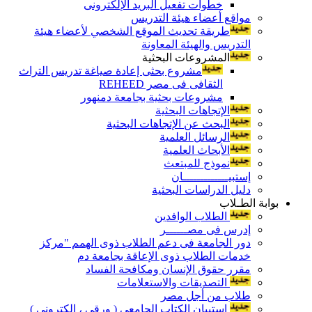
خطوات تفعيل البريد الإلكترونى
مواقع أعضاء هيئة التدريس
طريقة تحديث الموقع الشخصي لأعضاء هيئة
التدريس والهيئة المعاونة
المشروعات البحثية
مشروع بحثى إعادة صياغة تدريس التراث
الثقافى فى مصر REHEED
مشروعات بحثية بجامعة دمنهور
الإتجاهات البحثية
البحث عن الإتجاهات البحثية
الرسائل العلمية
الأبحاث العلمية
نموذج للمبتعث
إستبيـــــــــــــان
دليل الدراسات البحثية
بوابة الطـلاب
الطلاب الوافدين
إدرس فى مصــــــر
دور الجامعة فى دعم الطلاب ذوى الهمم "مركز
خدمات الطلاب ذوى الإعاقة بجامعة دم
مقرر حقوق الإنسان ومكافحة الفساد
التصديقات والاستعلامات
طلاب من أجل مصر
إستبيان الكتاب الجامعي ( ورقي ، إلكتروني )