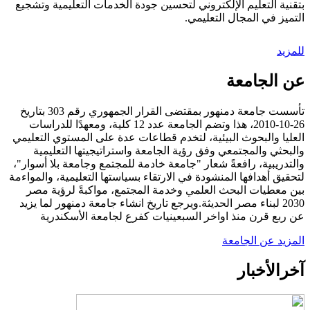
بتقنية التعليم الإلكتروني لتحسين جودة الخدمات التعليمية وتشجيع
التميز في المجال التعليمي.
للمزيد
عن الجامعة
تأسست جامعة دمنهور بمقتضى القرار الجمهوري رقم 303 بتاريخ
26-10-2010، هذا وتضم الجامعة عدد 12 كلية، ومعهدًا للدراسات
العليا والبحوث البيئية، لتخدم قطاعات عدة على المستوي التعليمي
والبحثي والمجتمعي وفق رؤية الجامعة واستراتيجيتها التعليمية
والتدريبية، رافعةً شعار "جامعة خادمة للمجتمع وجامعة بلا أسوار"،
لتحقيق أهدافها المنشودة في الارتقاء بسياستها التعليمية، والمواءمة
بين معطيات البحث العلمي وخدمة المجتمع، مواكبةً لرؤية مصر
2030 لبناء مصر الحديثة.ويرجع تاريخ انشاء جامعة دمنهور لما يزيد
عن ربع قرن منذ اواخر السبعينيات كفرع لجامعة الأسكندرية
المزيد عن الجامعة
آخر
الأخبار