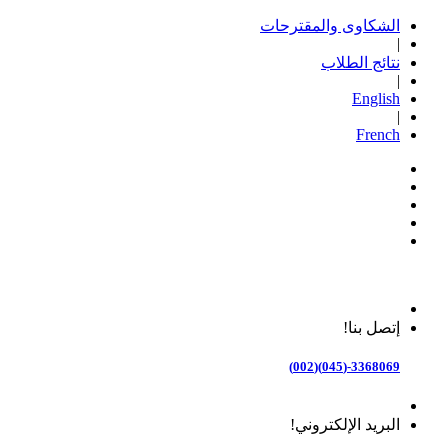
الشكاوى والمقترحات
|
نتائج الطلاب
|
English
|
French
إتصل بنا!
3368069-(045)(002)
البريد الإلكتروني!