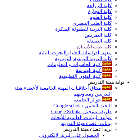
كلية الزراعة
كلية التجارة
كلية العلوم
كلية الطب البيطرى
كلية التربية للطفولة المبكرة
كلية التمريض
كلية الصيدلة
كلية طب الأسنان
معهد الدراسات العليا والبحوث البيئية
كلية التربية النوعية بالنوبارية
كلية الحاسبات والمعلومات
كلية الهندسة
كلية الفنون التطبيقية
بوابة هيئة التدريس
ميثاق أخلاقيات المهنة الجامعية لأعضاء هيئة
التدريس ومعاونيهم
جوائز الجامعة
البحث العلمى Google scholar
طريقة تسجيل Google Scholar
قواعد البيانات العالمية للأبحاث
بيانات أعضاء هيئة التدريس
بريد أعضاء هيئة التدريس
الحصول على البريد الإلكترونى