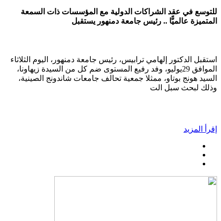
للتوسع في عقد الشراكات الدولية مع المؤسسات ذات السمعة
المتميزة عالميًّا .. رئيس جامعة دمنهور يستقبل
استقبل الدكتور إلهامي ترابيس، رئيس جامعة دمنهور، اليوم الثلاثاء
الموافق 29يوليو، وفد رفيع المستوى ضم كل من السيدة زيهاونا،
السيد هونج بوتاو، ممثلا جمعية تحالف جامعات شاندونج الصينية،
وذلك لبحث سبل الت
إقرأ المزيد