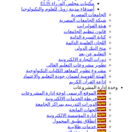
مكتبات مجلس الوزراء ELIS
أصدقاء مدينة زويل للعلوم والتكنولوجيا
الجامعات المصرية
شبكة الجامعات المصرية
هيئة الفولبرايت
قانون تنظيم الجامعات
كتابة السيرة الذاتية
اللجان العلمية الدائمة
منح البنك الدولى
التعليم عن بعد
دورات التجارة الإلكترونية
تطوير مشروعات التعليم العالى
مشروع تطوير المعاهد الكليات التكنولوجية
الهيئة القومية لضمان جودة التعليم والإعتماد
إذاعة القرآن الكريم
وحدة إدارة المشروعات
الموقع الرسمى لوحة إدارة المشروعات
خريطة الخدمات الإلكترونية
الدورات التدريبيه بمراكز الجامعة
الجهات المانحة
إدارة المؤسسة الالكترونية
إنطلاق تطبيق المحمول
خدمات طلابيـة