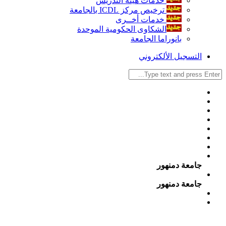
خدمات هيئة التدريس
ترخيص مركز ICDL بالجامعة
خدمات أخــرى
الشكاوى الحكومية الموحدة
بانوراما الجامعة
التسجيل الألكتروني
جامعة دمنهور
جامعة دمنهور