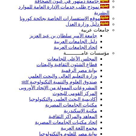
جامعة دمنهور في عيون الصحافة
نموذج طلب خدمات الإدارة العامة للموارد
البشرية
موقع الإستفسارات الخاصة بجائحة كورونا
دليل وزارة العدل
جامعات عربية
جامعة الأمير سلطان بن عبد العزيز
دليل الجامعات العربية
إتحاد الجامعات العربية
مؤسسات عامــــــــــة
المجلس الأعلى للجامعات
قطاع الشئون الثقافية والبعثات
بوابة مصر الرقمية
وزارة التعليم العالى والبحث العلمي
صندوق العلوم والتنمية التكنولوجية stdf
المشروعات الممولة من الإتحاد الأوروبى
المركز القومى للبحوث
أكاديمية البحث العلمى والتكنولوجيا
مكتبات الجامعات المصرية
مكتبة الإسكندرية
المعاهد والمراكز الثقافية
إتحاد مكتبات الجامعات المصرية
مجمع اللغة العربية
بوابة مصر للعلوم والتكتولوجيا