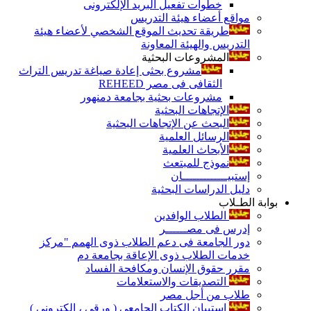
خطوات تفعيل البريد الإلكترونى
مواقع أعضاء هيئة التدريس
طريقة تحديث الموقع الشخصي لأعضاء هيئة
التدريس والهيئة المعاونة
المشروعات البحثية
مشروع بحثى إعادة صياغة تدريس التراث
الثقافى فى مصر REHEED
مشروعات بحثية بجامعة دمنهور
الإتجاهات البحثية
البحث عن الإتجاهات البحثية
الرسائل العلمية
الأبحاث العلمية
نموذج للمبتعث
إستبيـــــــــــــان
دليل الدراسات البحثية
بوابة الطـلاب
الطلاب الوافدين
إدرس فى مصــــــر
دور الجامعة فى دعم الطلاب ذوى الهمم "مركز
خدمات الطلاب ذوى الإعاقة بجامعة دم
مقرر حقوق الإنسان ومكافحة الفساد
التصديقات والاستعلامات
طلاب من أجل مصر
إستبيان الكتاب الجامعي ( ورقي ، إلكتروني )