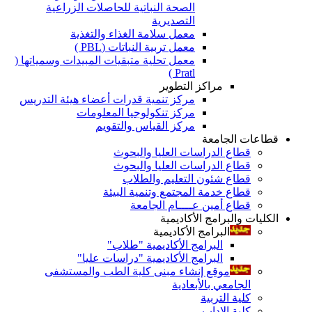
الصحة النباتية للحاصلات الزراعية
التصديرية
معمل سلامة الغذاء والتغذية
معمل تربية النباتات (PBL )
معمل تحلية متبقيات المبيدات وسمياتها (
Pratl )
مراكز التطوير
مركز تنمية قدرات أعضاء هيئة التدريس
مركز تنكولوجيا المعلومات
مركز القياس والتقويم
قطاعات الجامعة
قطاع الدراسات العليا والبحوث
قطاع الدراسات العليا والبحوث
قطاع شئون التعليم والطلاب
قطاع خدمة المجتمع وتنمية البيئة
قطاع أمين عــــام الجامعة
الكليات والبرامج الأكاديمية
البرامج الأكاديمية
البرامج الأكاديمية "طلاب"
البرامج الأكاديمية "دراسات عليا"
موقع إنشاء مبنى كلية الطب والمستشفى
الجامعي بالأبعادية
كلية التربية
كلية الاداب