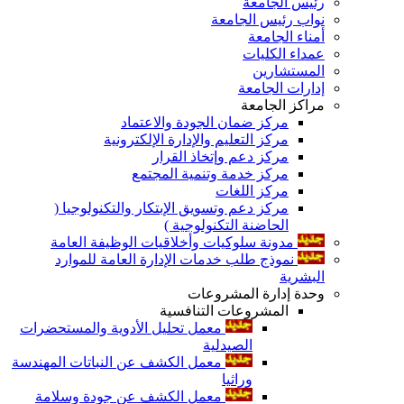
رئيس الجامعة
نواب رئيس الجامعة
أمناء الجامعة
عمداء الكليات
المستشارين
إدارات الجامعة
مراكز الجامعة
مركز ضمان الجودة والاعتماد
مركز التعليم والإدارة الإلكترونية
مركز دعم وإتخاذ القرار
مركز خدمة وتنمية المجتمع
مركز اللغات
مركز دعم وتسويق الإبتكار والتكنولوجيا (
الحاضنة التكنولوجية )
مدونة سلوكيات وأخلاقيات الوظيفة العامة
نموذج طلب خدمات الإدارة العامة للموارد
البشرية
وحدة إدارة المشروعات
المشروعات التنافسية
معمل تحليل الأدوية والمستحضرات
الصيدلية
معمل الكشف عن النباتات المهندسة
وراثيا
معمل الكشف عن جودة وسلامة