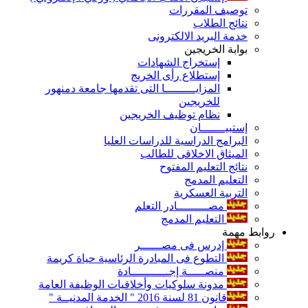
توصيف المقررات
نتائج الطلاب
خدمة البريد الالكترونى
بوابة الخريجين
إستخراج الشهادات
إستطلاع رأى الخريج
المزايـــــــــا التى تقدمها جامعة دمنهور
للخريجين
نظام توظيف الخريجين
إستبيـــــــان
البرامج الدراسية للدراسات العليا
الميثاق الاخلاقى للطالب
نتائج التعليم المفتوح
التعليم المدمج
التربية العسكرية
مصـــــــــادر التعلم
التعليم المدمج
روابط مهمة
إدرس فى مصــــــر
التطوع فى المبادرة الرئاسية حياة كريمة
منصـــــة إجـــــــــــادة
مدونة سلوكيات وأخلاقيات الوظيفة العامة
قانون 81 لسنة 2016 " الخدمة المدنيــة "