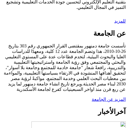
بتقنية التعليم الإلكتروني لتحسين جودة الخدمات التعليمية وتشجيع
التميز في المجال التعليمي.
للمزيد
عن الجامعة
تأسست جامعة دمنهور بمقتضى القرار الجمهوري رقم 303 بتاريخ
26-10-2010، هذا وتضم الجامعة عدد 12 كلية، ومعهدًا للدراسات
العليا والبحوث البيئية، لتخدم قطاعات عدة على المستوي التعليمي
والبحثي والمجتمعي وفق رؤية الجامعة واستراتيجيتها التعليمية
والتدريبية، رافعةً شعار "جامعة خادمة للمجتمع وجامعة بلا أسوار"،
لتحقيق أهدافها المنشودة في الارتقاء بسياستها التعليمية، والمواءمة
بين معطيات البحث العلمي وخدمة المجتمع، مواكبةً لرؤية مصر
2030 لبناء مصر الحديثة.ويرجع تاريخ انشاء جامعة دمنهور لما يزيد
عن ربع قرن منذ اواخر السبعينيات كفرع لجامعة الأسكندرية
المزيد عن الجامعة
آخر
الأخبار