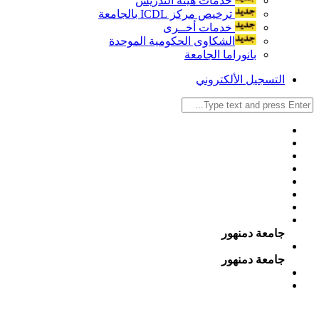
خدمات هيئة التدريس
ترخيص مركز ICDL بالجامعة
خدمات أخــرى
الشكاوى الحكومية الموحدة
بانوراما الجامعة
التسجيل الألكتروني
جامعة دمنهور
جامعة دمنهور