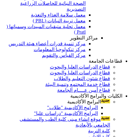
الصحة النباتية للحاصلات الزراعية
التصديرية
معمل سلامة الغذاء والتغذية
معمل تربية النباتات (PBL )
معمل تحلية متبقيات المبيدات وسمياتها (
Pratl )
مراكز التطوير
مركز تنمية قدرات أعضاء هيئة التدريس
مركز تنكولوجيا المعلومات
مركز القياس والتقويم
قطاعات الجامعة
قطاع الدراسات العليا والبحوث
قطاع الدراسات العليا والبحوث
قطاع شئون التعليم والطلاب
قطاع خدمة المجتمع وتنمية البيئة
قطاع أمين عــــام الجامعة
الكليات والبرامج الأكاديمية
البرامج الأكاديمية
البرامج الأكاديمية "طلاب"
البرامج الأكاديمية "دراسات عليا"
موقع إنشاء مبنى كلية الطب والمستشفى
الجامعي بالأبعادية
كلية التربية
كلية الاداب