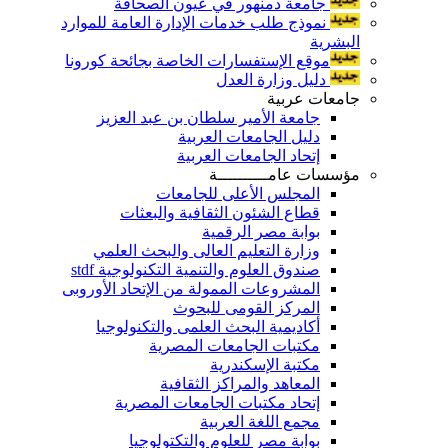
جامعة دمنهور في عيون الصحافة
نموذج طلب خدمات الإدارة العامة للموارد
البشرية
موقع الإستفسارات الخاصة بجائحة كورونا
دليل وزارة العدل
جامعات عربية
جامعة الأمير سلطان بن عبد العزيز
دليل الجامعات العربية
إتحاد الجامعات العربية
مؤسسات عامــــــــــة
المجلس الأعلى للجامعات
قطاع الشئون الثقافية والبعثات
بوابة مصر الرقمية
وزارة التعليم العالى والبحث العلمي
صندوق العلوم والتنمية التكنولوجية stdf
المشروعات الممولة من الإتحاد الأوروبى
المركز القومى للبحوث
أكاديمية البحث العلمى والتكنولوجيا
مكتبات الجامعات المصرية
مكتبة الإسكندرية
المعاهد والمراكز الثقافية
إتحاد مكتبات الجامعات المصرية
مجمع اللغة العربية
بوابة مصر للعلوم والتكتولوجيا