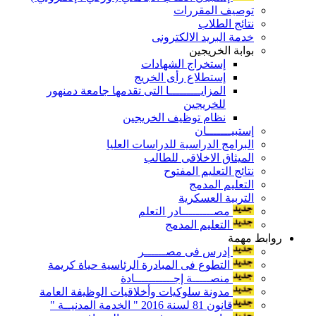
توصيف المقررات
نتائج الطلاب
خدمة البريد الالكترونى
بوابة الخريجين
إستخراج الشهادات
إستطلاع رأى الخريج
المزايـــــــــا التى تقدمها جامعة دمنهور
للخريجين
نظام توظيف الخريجين
إستبيـــــــان
البرامج الدراسية للدراسات العليا
الميثاق الاخلاقى للطالب
نتائج التعليم المفتوح
التعليم المدمج
التربية العسكرية
مصـــــــــادر التعلم
التعليم المدمج
روابط مهمة
إدرس فى مصــــــر
التطوع فى المبادرة الرئاسية حياة كريمة
منصـــــة إجـــــــــــادة
مدونة سلوكيات وأخلاقيات الوظيفة العامة
قانون 81 لسنة 2016 " الخدمة المدنيــة "