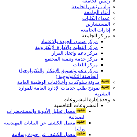
رئيس الجامعة
نواب رئيس الجامعة
أمناء الجامعة
عمداء الكليات
المستشارين
إدارات الجامعة
مراكز الجامعة
مركز ضمان الجودة والاعتماد
مركز التعليم والإدارة الإلكترونية
مركز دعم وإتخاذ القرار
مركز خدمة وتنمية المجتمع
مركز اللغات
مركز دعم وتسويق الإبتكار والتكنولوجيا (
الحاضنة التكنولوجية )
مدونة سلوكيات وأخلاقيات الوظيفة العامة
نموذج طلب خدمات الإدارة العامة للموارد
البشرية
وحدة إدارة المشروعات
المشروعات التنافسية
معمل تحليل الأدوية والمستحضرات
الصيدلية
معمل الكشف عن النباتات المهندسة
وراثيا
معمل الكشف عن جودة وسلامة