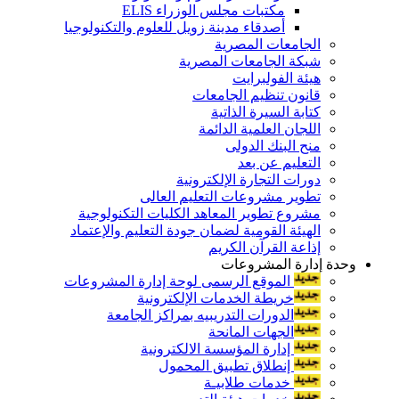
مكتبات مجلس الوزراء ELIS
أصدقاء مدينة زويل للعلوم والتكنولوجيا
الجامعات المصرية
شبكة الجامعات المصرية
هيئة الفولبرايت
قانون تنظيم الجامعات
كتابة السيرة الذاتية
اللجان العلمية الدائمة
منح البنك الدولى
التعليم عن بعد
دورات التجارة الإلكترونية
تطوير مشروعات التعليم العالى
مشروع تطوير المعاهد الكليات التكنولوجية
الهيئة القومية لضمان جودة التعليم والإعتماد
إذاعة القرآن الكريم
وحدة إدارة المشروعات
الموقع الرسمى لوحة إدارة المشروعات
خريطة الخدمات الإلكترونية
الدورات التدريبيه بمراكز الجامعة
الجهات المانحة
إدارة المؤسسة الالكترونية
إنطلاق تطبيق المحمول
خدمات طلابيـة