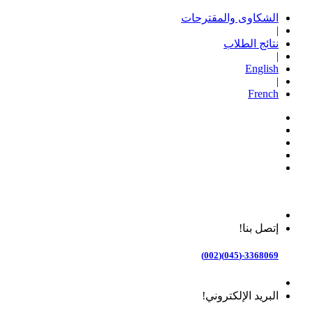
الشكاوى والمقترحات
|
نتائج الطلاب
|
English
|
French
إتصل بنا!
3368069-(045)(002)
البريد الإلكتروني!