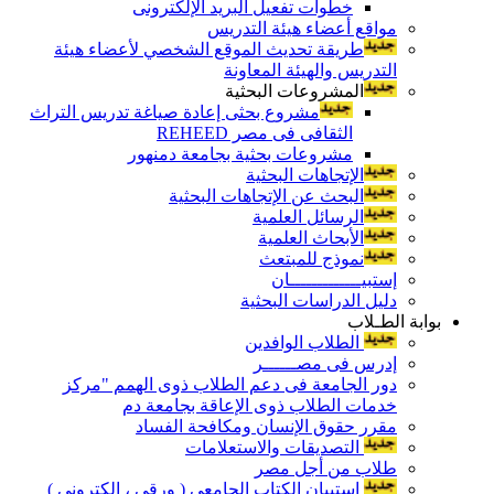
خطوات تفعيل البريد الإلكترونى
مواقع أعضاء هيئة التدريس
طريقة تحديث الموقع الشخصي لأعضاء هيئة
التدريس والهيئة المعاونة
المشروعات البحثية
مشروع بحثى إعادة صياغة تدريس التراث
الثقافى فى مصر REHEED
مشروعات بحثية بجامعة دمنهور
الإتجاهات البحثية
البحث عن الإتجاهات البحثية
الرسائل العلمية
الأبحاث العلمية
نموذج للمبتعث
إستبيـــــــــــــان
دليل الدراسات البحثية
بوابة الطـلاب
الطلاب الوافدين
إدرس فى مصــــــر
دور الجامعة فى دعم الطلاب ذوى الهمم "مركز
خدمات الطلاب ذوى الإعاقة بجامعة دم
مقرر حقوق الإنسان ومكافحة الفساد
التصديقات والاستعلامات
طلاب من أجل مصر
إستبيان الكتاب الجامعي ( ورقي ، إلكتروني )