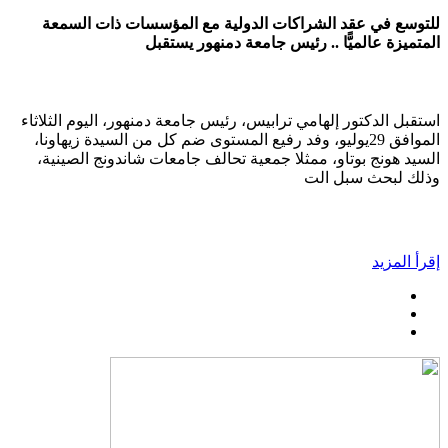
للتوسع في عقد الشراكات الدولية مع المؤسسات ذات السمعة
المتميزة عالميًّا .. رئيس جامعة دمنهور يستقبل
استقبل الدكتور إلهامي ترابيس، رئيس جامعة دمنهور، اليوم الثلاثاء
الموافق 29يوليو، وفد رفيع المستوى ضم كل من السيدة زيهاونا،
السيد هونج بوتاو، ممثلا جمعية تحالف جامعات شاندونج الصينية،
وذلك لبحث سبل الت
إقرأ المزيد