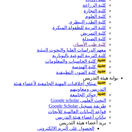
كلية الزراعة
كلية التجارة
كلية العلوم
كلية الطب البيطرى
كلية التربية للطفولة المبكرة
كلية التمريض
كلية الصيدلة
كلية طب الأسنان
معهد الدراسات العليا والبحوث البيئية
كلية التربية النوعية بالنوبارية
كلية الحاسبات والمعلومات
كلية الهندسة
كلية الفنون التطبيقية
بوابة هيئة التدريس
ميثاق أخلاقيات المهنة الجامعية لأعضاء هيئة
التدريس ومعاونيهم
جوائز الجامعة
البحث العلمى Google scholar
طريقة تسجيل Google Scholar
قواعد البيانات العالمية للأبحاث
بيانات أعضاء هيئة التدريس
بريد أعضاء هيئة التدريس
الحصول على البريد الإلكترونى