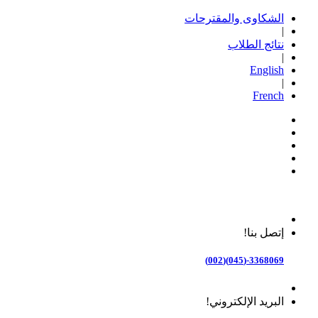
الشكاوى والمقترحات
|
نتائج الطلاب
|
English
|
French
إتصل بنا!
3368069-(045)(002)
البريد الإلكتروني!