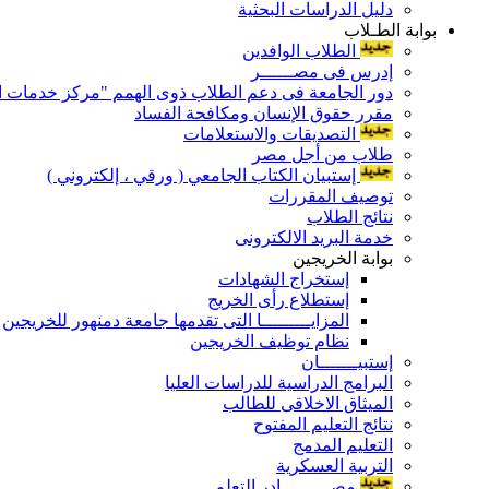
دليل الدراسات البحثية
بوابة الطـلاب
الطلاب الوافدين
إدرس فى مصــــــر
دور الجامعة فى دعم الطلاب ذوى الهمم "مركز خدمات ال
مقرر حقوق الإنسان ومكافحة الفساد
التصديقات والاستعلامات
طلاب من أجل مصر
إستبيان الكتاب الجامعي ( ورقي ، إلكتروني )
توصيف المقررات
نتائج الطلاب
خدمة البريد الالكترونى
بوابة الخريجين
إستخراج الشهادات
إستطلاع رأى الخريج
المزايـــــــــا التى تقدمها جامعة دمنهور للخريجين
نظام توظيف الخريجين
إستبيـــــــان
البرامج الدراسية للدراسات العليا
الميثاق الاخلاقى للطالب
نتائج التعليم المفتوح
التعليم المدمج
التربية العسكرية
مصـــــــــادر التعلم