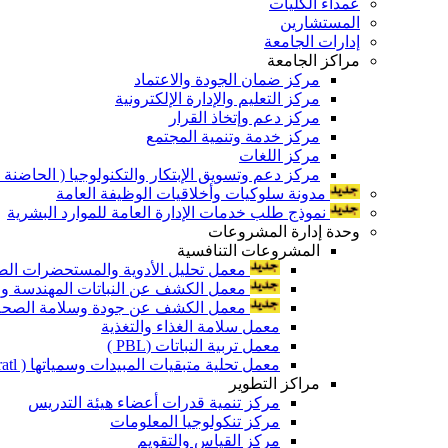
عمداء الكليات
المستشارين
إدارات الجامعة
مراكز الجامعة
مركز ضمان الجودة والاعتماد
مركز التعليم والإدارة الإلكترونية
مركز دعم وإتخاذ القرار
مركز خدمة وتنمية المجتمع
مركز اللغات
مركز دعم وتسويق الإبتكار والتكنولوجيا ( الحاضنة ا
مدونة سلوكيات وأخلاقيات الوظيفة العامة
نموذج طلب خدمات الإدارة العامة للموارد البشرية
وحدة إدارة المشروعات
المشروعات التنافسية
معمل تحليل الأدوية والمستحضرات الص
معمل الكشف عن النباتات المهندسة ورا
معمل الكشف عن جودة وسلامة الصحة الن
معمل سلامة الغذاء والتغذية
معمل تربية النباتات (PBL )
معمل تحلية متبقيات المبيدات وسمياتها ( Pratl )
مراكز التطوير
مركز تنمية قدرات أعضاء هيئة التدريس
مركز تنكولوجيا المعلومات
مركز القياس والتقويم