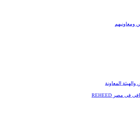
س ومعاونيهم
الهيئة المعاونة
فى مصر REHEED