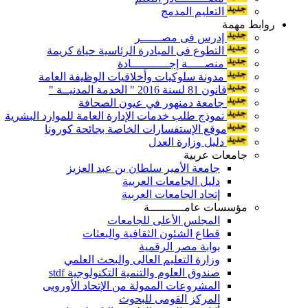
التعليم المدمج
روابط مهمة
إدرس فى مصــــــر
التطوع فى المبادرة الرئاسية حياة كريمة
منصـــــة إجـــــــــــادة
مدونة سلوكيات وأخلاقيات الوظيفة العامة
قانون 81 لسنة 2016 " الخدمة المدنيــة "
جامعة دمنهور في عيون الصحافة
نموذج طلب خدمات الإدارة العامة للموارد البشرية
موقع الإستفسارات الخاصة بجائحة كورونا
دليل وزارة العدل
جامعات عربية
جامعة الأمير سلطان بن عبد العزيز
دليل الجامعات العربية
إتحاد الجامعات العربية
مؤسسات عامــــــــــة
المجلس الأعلى للجامعات
قطاع الشئون الثقافية والبعثات
بوابة مصر الرقمية
وزارة التعليم العالى والبحث العلمي
صندوق العلوم والتنمية التكنولوجية stdf
المشروعات الممولة من الإتحاد الأوروبى
المركز القومى للبحوث