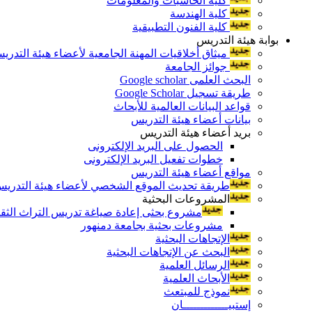
كلية الحاسبات والمعلومات
كلية الهندسة
كلية الفنون التطبيقية
بوابة هيئة التدريس
ميثاق أخلاقيات المهنة الجامعية لأعضاء هيئة التدري
جوائز الجامعة
البحث العلمى Google scholar
طريقة تسجيل Google Scholar
قواعد البيانات العالمية للأبحاث
بيانات أعضاء هيئة التدريس
بريد أعضاء هيئة التدريس
الحصول على البريد الإلكترونى
خطوات تفعيل البريد الإلكترونى
مواقع أعضاء هيئة التدريس
طريقة تحديث الموقع الشخصي لأعضاء هيئة التدريس و
المشروعات البحثية
مشروع بحثى إعادة صياغة تدريس التراث الثقافى 
مشروعات بحثية بجامعة دمنهور
الإتجاهات البحثية
البحث عن الإتجاهات البحثية
الرسائل العلمية
الأبحاث العلمية
نموذج للمبتعث
إستبيـــــــــــــان