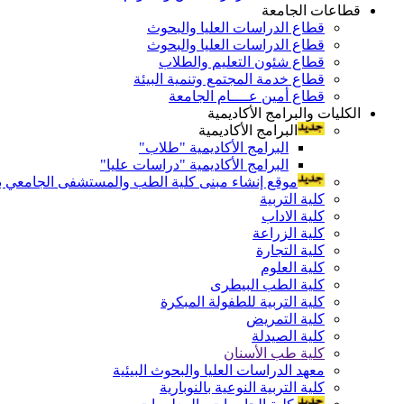
قطاعات الجامعة
قطاع الدراسات العليا والبحوث
قطاع الدراسات العليا والبحوث
قطاع شئون التعليم والطلاب
قطاع خدمة المجتمع وتنمية البيئة
قطاع أمين عــــام الجامعة
الكليات والبرامج الأكاديمية
البرامج الأكاديمية
البرامج الأكاديمية "طلاب"
البرامج الأكاديمية "دراسات عليا"
موقع إنشاء مبنى كلية الطب والمستشفى الجامعي بال
كلية التربية
كلية الاداب
كلية الزراعة
كلية التجارة
كلية العلوم
كلية الطب البيطرى
كلية التربية للطفولة المبكرة
كلية التمريض
كلية الصيدلة
كلية طب الأسنان
معهد الدراسات العليا والبحوث البيئية
كلية التربية النوعية بالنوبارية