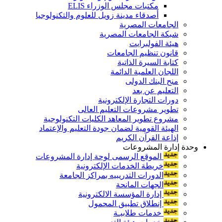
مكتبات مجلس الوزراء ELIS
أصدقاء مدينة زويل للعلوم والتكنولوجيا
الجامعات المصرية
شبكة الجامعات المصرية
هيئة الفولبرايت
قانون تنظيم الجامعات
كتابة السيرة الذاتية
اللجان العلمية الدائمة
منح البنك الدولى
التعليم عن بعد
دورات التجارة الإلكترونية
تطوير مشروعات التعليم العالى
مشروع تطوير المعاهد الكليات التكنولوجية
الهيئة القومية لضمان جودة التعليم والإعتماد
إذاعة القرآن الكريم
وحدة إدارة المشروعات
الموقع الرسمى لوحة إدارة المشروعات
خريطة الخدمات الإلكترونية
الدورات التدريبيه بمراكز الجامعة
الجهات المانحة
إدارة المؤسسة الالكترونية
إنطلاق تطبيق المحمول
خدمات طلابيـة