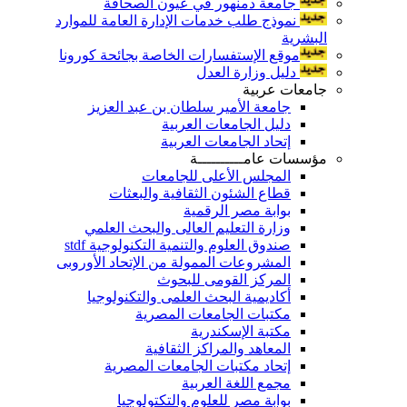
جامعة دمنهور في عيون الصحافة
نموذج طلب خدمات الإدارة العامة للموارد
البشرية
موقع الإستفسارات الخاصة بجائحة كورونا
دليل وزارة العدل
جامعات عربية
جامعة الأمير سلطان بن عبد العزيز
دليل الجامعات العربية
إتحاد الجامعات العربية
مؤسسات عامــــــــــة
المجلس الأعلى للجامعات
قطاع الشئون الثقافية والبعثات
بوابة مصر الرقمية
وزارة التعليم العالى والبحث العلمي
صندوق العلوم والتنمية التكنولوجية stdf
المشروعات الممولة من الإتحاد الأوروبى
المركز القومى للبحوث
أكاديمية البحث العلمى والتكنولوجيا
مكتبات الجامعات المصرية
مكتبة الإسكندرية
المعاهد والمراكز الثقافية
إتحاد مكتبات الجامعات المصرية
مجمع اللغة العربية
بوابة مصر للعلوم والتكتولوجيا