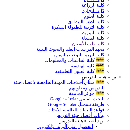
كلية الزراعة
كلية التجارة
كلية العلوم
كلية الطب البيطرى
كلية التربية للطفولة المبكرة
كلية التمريض
كلية الصيدلة
كلية طب الأسنان
معهد الدراسات العليا والبحوث البيئية
كلية التربية النوعية بالنوبارية
كلية الحاسبات والمعلومات
كلية الهندسة
كلية الفنون التطبيقية
بوابة هيئة التدريس
ميثاق أخلاقيات المهنة الجامعية لأعضاء هيئة
التدريس ومعاونيهم
جوائز الجامعة
البحث العلمى Google scholar
طريقة تسجيل Google Scholar
قواعد البيانات العالمية للأبحاث
بيانات أعضاء هيئة التدريس
بريد أعضاء هيئة التدريس
الحصول على البريد الإلكترونى