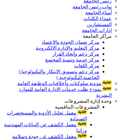
رئيس الجامعة
نواب رئيس الجامعة
أمناء الجامعة
عمداء الكليات
المستشارين
إدارات الجامعة
مراكز الجامعة
مركز ضمان الجودة والاعتماد
مركز التعليم والإدارة الإلكترونية
مركز دعم وإتخاذ القرار
مركز خدمة وتنمية المجتمع
مركز اللغات
مركز دعم وتسويق الإبتكار والتكنولوجيا (
الحاضنة التكنولوجية )
مدونة سلوكيات وأخلاقيات الوظيفة العامة
نموذج طلب خدمات الإدارة العامة للموارد
البشرية
وحدة إدارة المشروعات
المشروعات التنافسية
معمل تحليل الأدوية والمستحضرات
الصيدلية
معمل الكشف عن النباتات المهندسة
وراثيا
معمل الكشف عن جودة وسلامة