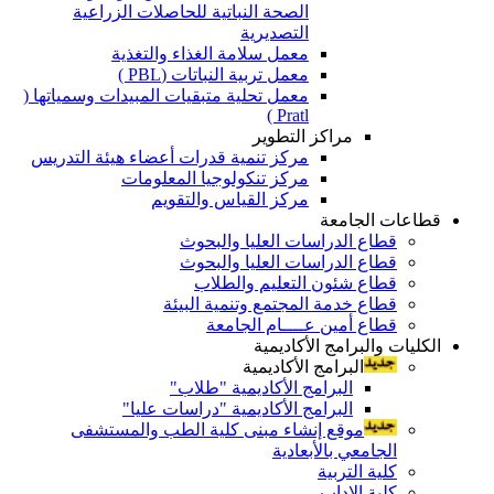
الصحة النباتية للحاصلات الزراعية
التصديرية
معمل سلامة الغذاء والتغذية
معمل تربية النباتات (PBL )
معمل تحلية متبقيات المبيدات وسمياتها (
Pratl )
مراكز التطوير
مركز تنمية قدرات أعضاء هيئة التدريس
مركز تنكولوجيا المعلومات
مركز القياس والتقويم
قطاعات الجامعة
قطاع الدراسات العليا والبحوث
قطاع الدراسات العليا والبحوث
قطاع شئون التعليم والطلاب
قطاع خدمة المجتمع وتنمية البيئة
قطاع أمين عــــام الجامعة
الكليات والبرامج الأكاديمية
البرامج الأكاديمية
البرامج الأكاديمية "طلاب"
البرامج الأكاديمية "دراسات عليا"
موقع إنشاء مبنى كلية الطب والمستشفى
الجامعي بالأبعادية
كلية التربية
كلية الاداب