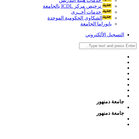
خدمات هيئة التدريس
ترخيص مركز ICDL بالجامعة
خدمات أخــرى
الشكاوى الحكومية الموحدة
بانوراما الجامعة
التسجيل الألكتروني
جامعة دمنهور
جامعة دمنهور