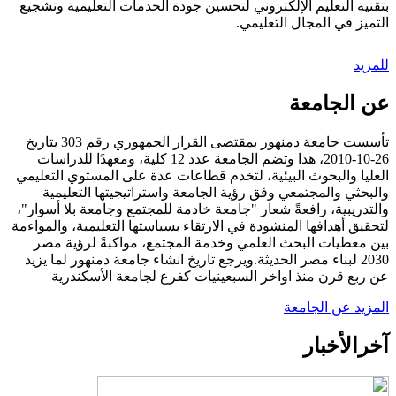
بتقنية التعليم الإلكتروني لتحسين جودة الخدمات التعليمية وتشجيع
التميز في المجال التعليمي.
للمزيد
عن الجامعة
تأسست جامعة دمنهور بمقتضى القرار الجمهوري رقم 303 بتاريخ
26-10-2010، هذا وتضم الجامعة عدد 12 كلية، ومعهدًا للدراسات
العليا والبحوث البيئية، لتخدم قطاعات عدة على المستوي التعليمي
والبحثي والمجتمعي وفق رؤية الجامعة واستراتيجيتها التعليمية
والتدريبية، رافعةً شعار "جامعة خادمة للمجتمع وجامعة بلا أسوار"،
لتحقيق أهدافها المنشودة في الارتقاء بسياستها التعليمية، والمواءمة
بين معطيات البحث العلمي وخدمة المجتمع، مواكبةً لرؤية مصر
2030 لبناء مصر الحديثة.ويرجع تاريخ انشاء جامعة دمنهور لما يزيد
عن ربع قرن منذ اواخر السبعينيات كفرع لجامعة الأسكندرية
المزيد عن الجامعة
آخر
الأخبار