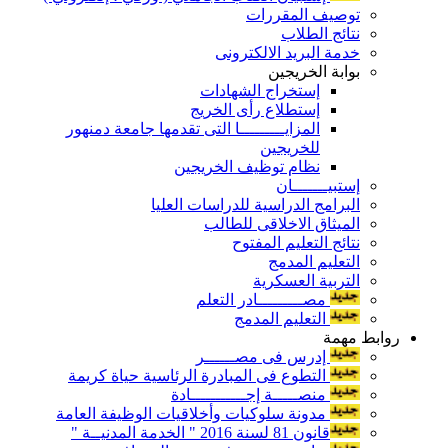
توصيف المقررات
نتائج الطلاب
خدمة البريد الالكترونى
بوابة الخريجين
إستخراج الشهادات
إستطلاع رأى الخريج
المزايـــــــــا التى تقدمها جامعة دمنهور
للخريجين
نظام توظيف الخريجين
إستبيـــــــان
البرامج الدراسية للدراسات العليا
الميثاق الاخلاقى للطالب
نتائج التعليم المفتوح
التعليم المدمج
التربية العسكرية
مصـــــــــادر التعلم
التعليم المدمج
روابط مهمة
إدرس فى مصــــــر
التطوع فى المبادرة الرئاسية حياة كريمة
منصـــــة إجـــــــــــادة
مدونة سلوكيات وأخلاقيات الوظيفة العامة
قانون 81 لسنة 2016 " الخدمة المدنيــة "