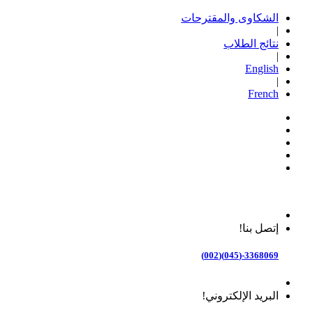
الشكاوى والمقترحات
|
نتائج الطلاب
|
English
|
French
إتصل بنا!
3368069-(045)(002)
البريد الإلكتروني!