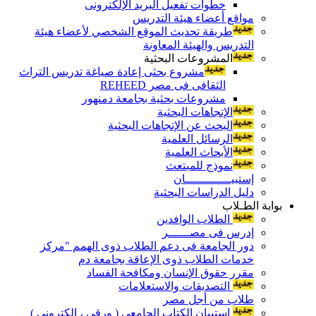
خطوات تفعيل البريد الإلكترونى
مواقع أعضاء هيئة التدريس
طريقة تحديث الموقع الشخصي لأعضاء هيئة
التدريس والهيئة المعاونة
المشروعات البحثية
مشروع بحثى إعادة صياغة تدريس التراث
الثقافى فى مصر REHEED
مشروعات بحثية بجامعة دمنهور
الإتجاهات البحثية
البحث عن الإتجاهات البحثية
الرسائل العلمية
الأبحاث العلمية
نموذج للمبتعث
إستبيـــــــــــــان
دليل الدراسات البحثية
بوابة الطـلاب
الطلاب الوافدين
إدرس فى مصــــــر
دور الجامعة فى دعم الطلاب ذوى الهمم "مركز
خدمات الطلاب ذوى الإعاقة بجامعة دم
مقرر حقوق الإنسان ومكافحة الفساد
التصديقات والاستعلامات
طلاب من أجل مصر
إستبيان الكتاب الجامعي ( ورقي ، إلكتروني )