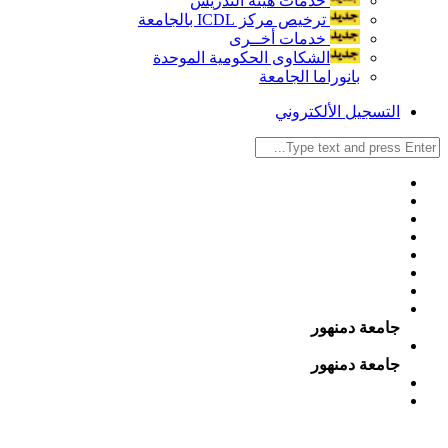
خدمات هيئة التدريس
ترخيص مركز ICDL بالجامعة
خدمات أخــرى
الشكاوى الحكومية الموحدة
بانوراما الجامعة
التسجيل الألكتروني
جامعة دمنهور
جامعة دمنهور