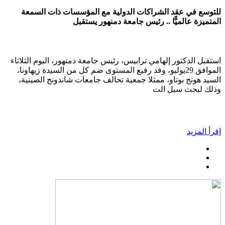
للتوسع في عقد الشراكات الدولية مع المؤسسات ذات السمعة
المتميزة عالميًّا .. رئيس جامعة دمنهور يستقبل
استقبل الدكتور إلهامي ترابيس، رئيس جامعة دمنهور، اليوم الثلاثاء
الموافق 29يوليو، وفد رفيع المستوى ضم كل من السيدة زيهاونا،
السيد هونج بوتاو، ممثلا جمعية تحالف جامعات شاندونج الصينية،
وذلك لبحث سبل الت
إقرأ المزيد