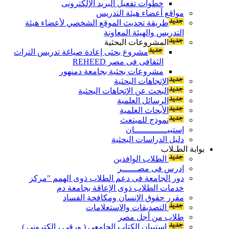
خطوات تفعيل البريد الإلكترونى
مواقع أعضاء هيئة التدريس
طريقة تحديث الموقع الشخصي لأعضاء هيئة
التدريس والهيئة المعاونة
المشروعات البحثية
مشروع بحثى إعادة صياغة تدريس التراث
الثقافى فى مصر REHEED
مشروعات بحثية بجامعة دمنهور
الإتجاهات البحثية
البحث عن الإتجاهات البحثية
الرسائل العلمية
الأبحاث العلمية
نموذج للمبتعث
إستبيـــــــــــــان
دليل الدراسات البحثية
بوابة الطـلاب
الطلاب الوافدين
إدرس فى مصــــــر
دور الجامعة فى دعم الطلاب ذوى الهمم "مركز
خدمات الطلاب ذوى الإعاقة بجامعة دم
مقرر حقوق الإنسان ومكافحة الفساد
التصديقات والاستعلامات
طلاب من أجل مصر
إستبيان الكتاب الجامعي ( ورقي ، إلكتروني )