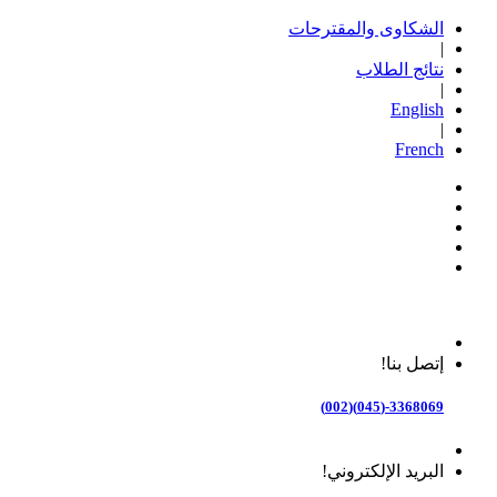
الشكاوى والمقترحات
|
نتائج الطلاب
|
English
|
French
إتصل بنا!
3368069-(045)(002)
البريد الإلكتروني!