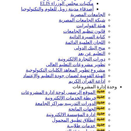
مكتبات مجلس الوزراء ELIS
أصدقاء مدينة زويل للعلوم والتكنولوجيا
الجامعات المصرية
شبكة الجامعات المصرية
هيئة الفولبرايت
قانون تنظيم الجامعات
كتابة السيرة الذاتية
اللجان العلمية الدائمة
منح البنك الدولى
التعليم عن بعد
دورات التجارة الإلكترونية
تطوير مشروعات التعليم العالى
مشروع تطوير المعاهد الكليات التكنولوجية
الهيئة القومية لضمان جودة التعليم والإعتماد
إذاعة القرآن الكريم
وحدة إدارة المشروعات
الموقع الرسمى لوحة إدارة المشروعات
خريطة الخدمات الإلكترونية
الدورات التدريبيه بمراكز الجامعة
الجهات المانحة
إدارة المؤسسة الالكترونية
إنطلاق تطبيق المحمول
خدمات طلابيـة