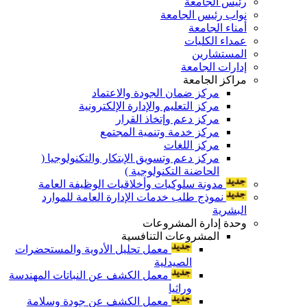
رئيس الجامعة
نواب رئيس الجامعة
أمناء الجامعة
عمداء الكليات
المستشارين
إدارات الجامعة
مراكز الجامعة
مركز ضمان الجودة والاعتماد
مركز التعليم والإدارة الإلكترونية
مركز دعم وإتخاذ القرار
مركز خدمة وتنمية المجتمع
مركز اللغات
مركز دعم وتسويق الإبتكار والتكنولوجيا (
الحاضنة التكنولوجية )
مدونة سلوكيات وأخلاقيات الوظيفة العامة
نموذج طلب خدمات الإدارة العامة للموارد
البشرية
وحدة إدارة المشروعات
المشروعات التنافسية
معمل تحليل الأدوية والمستحضرات
الصيدلية
معمل الكشف عن النباتات المهندسة
وراثيا
معمل الكشف عن جودة وسلامة