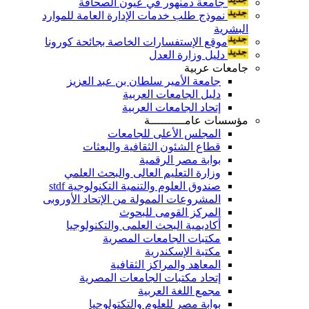
جامعة دمنهور في عيون الصحافة
نموذج طلب خدمات الإدارة العامة للموارد
البشرية
موقع الإستفسارات الخاصة بجائحة كورونا
دليل وزارة العدل
جامعات عربية
جامعة الأمير سلطان بن عبد العزيز
دليل الجامعات العربية
إتحاد الجامعات العربية
مؤسسات عامــــــــــة
المجلس الأعلى للجامعات
قطاع الشئون الثقافية والبعثات
بوابة مصر الرقمية
وزارة التعليم العالى والبحث العلمي
صندوق العلوم والتنمية التكنولوجية stdf
المشروعات الممولة من الإتحاد الأوروبى
المركز القومى للبحوث
أكاديمية البحث العلمى والتكنولوجيا
مكتبات الجامعات المصرية
مكتبة الإسكندرية
المعاهد والمراكز الثقافية
إتحاد مكتبات الجامعات المصرية
مجمع اللغة العربية
بوابة مصر للعلوم والتكتولوجيا