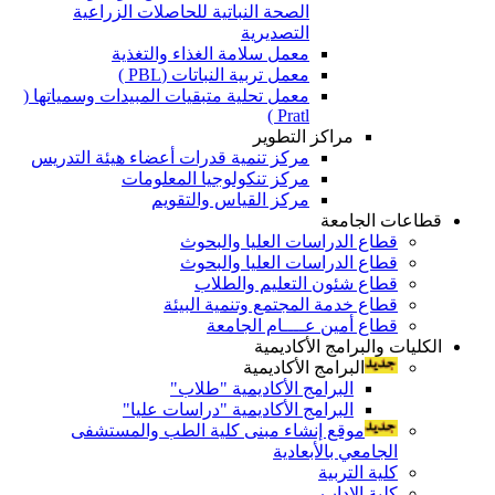
الصحة النباتية للحاصلات الزراعية
التصديرية
معمل سلامة الغذاء والتغذية
معمل تربية النباتات (PBL )
معمل تحلية متبقيات المبيدات وسمياتها (
Pratl )
مراكز التطوير
مركز تنمية قدرات أعضاء هيئة التدريس
مركز تنكولوجيا المعلومات
مركز القياس والتقويم
قطاعات الجامعة
قطاع الدراسات العليا والبحوث
قطاع الدراسات العليا والبحوث
قطاع شئون التعليم والطلاب
قطاع خدمة المجتمع وتنمية البيئة
قطاع أمين عــــام الجامعة
الكليات والبرامج الأكاديمية
البرامج الأكاديمية
البرامج الأكاديمية "طلاب"
البرامج الأكاديمية "دراسات عليا"
موقع إنشاء مبنى كلية الطب والمستشفى
الجامعي بالأبعادية
كلية التربية
كلية الاداب