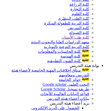
كلية الزراعة
كلية التجارة
كلية العلوم
كلية الطب البيطرى
كلية التربية للطفولة المبكرة
كلية التمريض
كلية الصيدلة
كلية طب الأسنان
معهد الدراسات العليا والبحوث البيئية
كلية التربية النوعية بالنوبارية
كلية الحاسبات والمعلومات
كلية الهندسة
كلية الفنون التطبيقية
بوابة هيئة التدريس
ميثاق أخلاقيات المهنة الجامعية لأعضاء هيئة
التدريس ومعاونيهم
جوائز الجامعة
البحث العلمى Google scholar
طريقة تسجيل Google Scholar
قواعد البيانات العالمية للأبحاث
بيانات أعضاء هيئة التدريس
بريد أعضاء هيئة التدريس
الحصول على البريد الإلكترونى