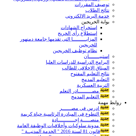
توصيف المقررات
نتائج الطلاب
خدمة البريد الالكترونى
بوابة الخريجين
إستخراج الشهادات
إستطلاع رأى الخريج
المزايـــــــــا التى تقدمها جامعة دمنهور
للخريجين
نظام توظيف الخريجين
إستبيـــــــان
البرامج الدراسية للدراسات العليا
الميثاق الاخلاقى للطالب
نتائج التعليم المفتوح
التعليم المدمج
التربية العسكرية
مصـــــــــادر التعلم
التعليم المدمج
روابط مهمة
إدرس فى مصــــــر
التطوع فى المبادرة الرئاسية حياة كريمة
منصـــــة إجـــــــــــادة
مدونة سلوكيات وأخلاقيات الوظيفة العامة
قانون 81 لسنة 2016 " الخدمة المدنيــة "