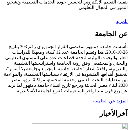
بتقنية التعليم الإلكتروني لتحسين جودة الخدمات التعليمية وتشجيع
التميز في المجال التعليمي.
للمزيد
عن الجامعة
تأسست جامعة دمنهور بمقتضى القرار الجمهوري رقم 303 بتاريخ
26-10-2010، هذا وتضم الجامعة عدد 12 كلية، ومعهدًا للدراسات
العليا والبحوث البيئية، لتخدم قطاعات عدة على المستوي التعليمي
والبحثي والمجتمعي وفق رؤية الجامعة واستراتيجيتها التعليمية
والتدريبية، رافعةً شعار "جامعة خادمة للمجتمع وجامعة بلا أسوار"،
لتحقيق أهدافها المنشودة في الارتقاء بسياستها التعليمية، والمواءمة
بين معطيات البحث العلمي وخدمة المجتمع، مواكبةً لرؤية مصر
2030 لبناء مصر الحديثة.ويرجع تاريخ انشاء جامعة دمنهور لما يزيد
عن ربع قرن منذ اواخر السبعينيات كفرع لجامعة الأسكندرية
المزيد عن الجامعة
آخر
الأخبار