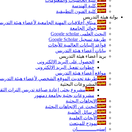
كلية الحاسبات والمعلومات
كلية الهندسة
كلية الفنون التطبيقية
بوابة هيئة التدريس
ميثاق أخلاقيات المهنة الجامعية لأعضاء هيئة التدري
جوائز الجامعة
البحث العلمى Google scholar
طريقة تسجيل Google Scholar
قواعد البيانات العالمية للأبحاث
بيانات أعضاء هيئة التدريس
بريد أعضاء هيئة التدريس
الحصول على البريد الإلكترونى
خطوات تفعيل البريد الإلكترونى
مواقع أعضاء هيئة التدريس
طريقة تحديث الموقع الشخصي لأعضاء هيئة التدريس و
المشروعات البحثية
مشروع بحثى إعادة صياغة تدريس التراث الثقافى 
مشروعات بحثية بجامعة دمنهور
الإتجاهات البحثية
البحث عن الإتجاهات البحثية
الرسائل العلمية
الأبحاث العلمية
نموذج للمبتعث
إستبيـــــــــــــان