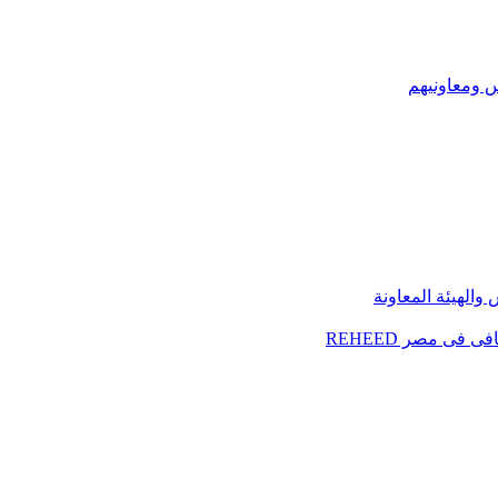
س ومعاونيهم
الهيئة المعاونة
فى مصر REHEED