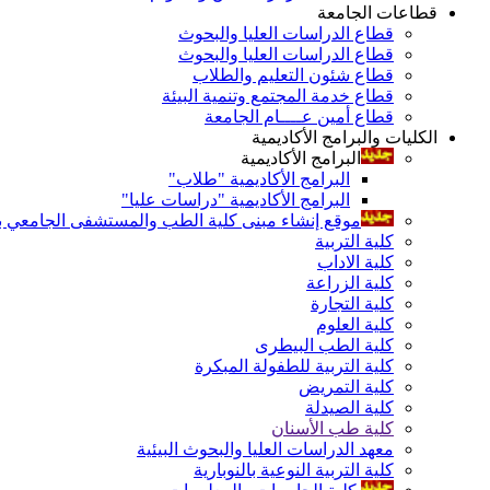
قطاعات الجامعة
قطاع الدراسات العليا والبحوث
قطاع الدراسات العليا والبحوث
قطاع شئون التعليم والطلاب
قطاع خدمة المجتمع وتنمية البيئة
قطاع أمين عــــام الجامعة
الكليات والبرامج الأكاديمية
البرامج الأكاديمية
البرامج الأكاديمية "طلاب"
البرامج الأكاديمية "دراسات عليا"
موقع إنشاء مبنى كلية الطب والمستشفى الجامعي بال
كلية التربية
كلية الاداب
كلية الزراعة
كلية التجارة
كلية العلوم
كلية الطب البيطرى
كلية التربية للطفولة المبكرة
كلية التمريض
كلية الصيدلة
كلية طب الأسنان
معهد الدراسات العليا والبحوث البيئية
كلية التربية النوعية بالنوبارية