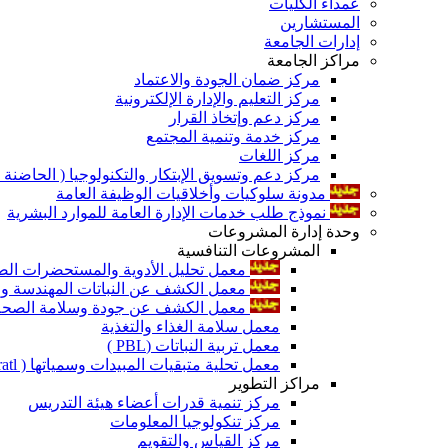
عمداء الكليات
المستشارين
إدارات الجامعة
مراكز الجامعة
مركز ضمان الجودة والاعتماد
مركز التعليم والإدارة الإلكترونية
مركز دعم وإتخاذ القرار
مركز خدمة وتنمية المجتمع
مركز اللغات
مركز دعم وتسويق الإبتكار والتكنولوجيا ( الحاضنة ا
مدونة سلوكيات وأخلاقيات الوظيفة العامة
نموذج طلب خدمات الإدارة العامة للموارد البشرية
وحدة إدارة المشروعات
المشروعات التنافسية
معمل تحليل الأدوية والمستحضرات الص
معمل الكشف عن النباتات المهندسة ورا
معمل الكشف عن جودة وسلامة الصحة الن
معمل سلامة الغذاء والتغذية
معمل تربية النباتات (PBL )
معمل تحلية متبقيات المبيدات وسمياتها ( Pratl )
مراكز التطوير
مركز تنمية قدرات أعضاء هيئة التدريس
مركز تنكولوجيا المعلومات
مركز القياس والتقويم