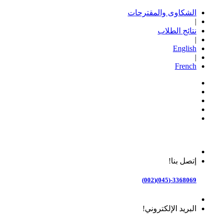
الشكاوى والمقترحات
|
نتائج الطلاب
|
English
|
French
إتصل بنا!
3368069-(045)(002)
البريد الإلكتروني!