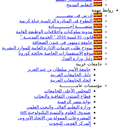
التعليم المدمج
روابط مهمة
إدرس فى مصــــــر
التطوع فى المبادرة الرئاسية حياة كريمة
منصـــــة إجـــــــــــادة
مدونة سلوكيات وأخلاقيات الوظيفة العامة
قانون 81 لسنة 2016 " الخدمة المدنيــة "
جامعة دمنهور في عيون الصحافة
نموذج طلب خدمات الإدارة العامة للموارد البشرية
موقع الإستفسارات الخاصة بجائحة كورونا
دليل وزارة العدل
جامعات عربية
جامعة الأمير سلطان بن عبد العزيز
دليل الجامعات العربية
إتحاد الجامعات العربية
مؤسسات عامــــــــــة
المجلس الأعلى للجامعات
قطاع الشئون الثقافية والبعثات
بوابة مصر الرقمية
وزارة التعليم العالى والبحث العلمي
صندوق العلوم والتنمية التكنولوجية stdf
المشروعات الممولة من الإتحاد الأوروبى
المركز القومى للبحوث