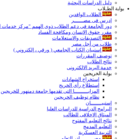
دليل الدراسات البحثية
بوابة الطـلاب
الطلاب الوافدين
إدرس فى مصــــــر
دور الجامعة فى دعم الطلاب ذوى الهمم "مركز خدمات ال
مقرر حقوق الإنسان ومكافحة الفساد
التصديقات والاستعلامات
طلاب من أجل مصر
إستبيان الكتاب الجامعي ( ورقي ، إلكتروني )
توصيف المقررات
نتائج الطلاب
خدمة البريد الالكترونى
بوابة الخريجين
إستخراج الشهادات
إستطلاع رأى الخريج
المزايـــــــــا التى تقدمها جامعة دمنهور للخريجين
نظام توظيف الخريجين
إستبيـــــــان
البرامج الدراسية للدراسات العليا
الميثاق الاخلاقى للطالب
نتائج التعليم المفتوح
التعليم المدمج
التربية العسكرية
مصـــــــــادر التعلم