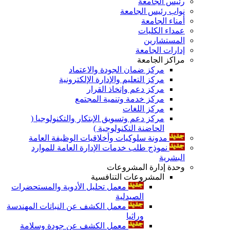
رئيس الجامعة
نواب رئيس الجامعة
أمناء الجامعة
عمداء الكليات
المستشارين
إدارات الجامعة
مراكز الجامعة
مركز ضمان الجودة والاعتماد
مركز التعليم والإدارة الإلكترونية
مركز دعم وإتخاذ القرار
مركز خدمة وتنمية المجتمع
مركز اللغات
مركز دعم وتسويق الإبتكار والتكنولوجيا (
الحاضنة التكنولوجية )
مدونة سلوكيات وأخلاقيات الوظيفة العامة
نموذج طلب خدمات الإدارة العامة للموارد
البشرية
وحدة إدارة المشروعات
المشروعات التنافسية
معمل تحليل الأدوية والمستحضرات
الصيدلية
معمل الكشف عن النباتات المهندسة
وراثيا
معمل الكشف عن جودة وسلامة