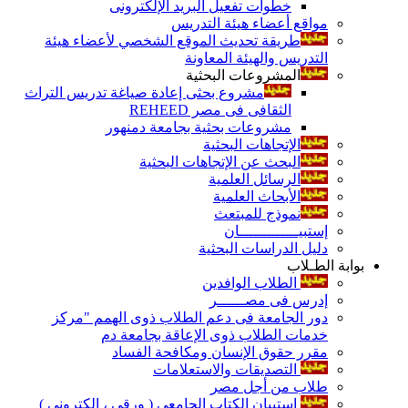
خطوات تفعيل البريد الإلكترونى
مواقع أعضاء هيئة التدريس
طريقة تحديث الموقع الشخصي لأعضاء هيئة
التدريس والهيئة المعاونة
المشروعات البحثية
مشروع بحثى إعادة صياغة تدريس التراث
الثقافى فى مصر REHEED
مشروعات بحثية بجامعة دمنهور
الإتجاهات البحثية
البحث عن الإتجاهات البحثية
الرسائل العلمية
الأبحاث العلمية
نموذج للمبتعث
إستبيـــــــــــــان
دليل الدراسات البحثية
بوابة الطـلاب
الطلاب الوافدين
إدرس فى مصــــــر
دور الجامعة فى دعم الطلاب ذوى الهمم "مركز
خدمات الطلاب ذوى الإعاقة بجامعة دم
مقرر حقوق الإنسان ومكافحة الفساد
التصديقات والاستعلامات
طلاب من أجل مصر
إستبيان الكتاب الجامعي ( ورقي ، إلكتروني )