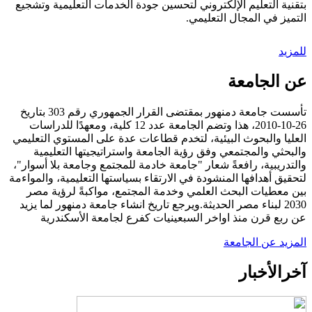
بتقنية التعليم الإلكتروني لتحسين جودة الخدمات التعليمية وتشجيع
التميز في المجال التعليمي.
للمزيد
عن الجامعة
تأسست جامعة دمنهور بمقتضى القرار الجمهوري رقم 303 بتاريخ
26-10-2010، هذا وتضم الجامعة عدد 12 كلية، ومعهدًا للدراسات
العليا والبحوث البيئية، لتخدم قطاعات عدة على المستوي التعليمي
والبحثي والمجتمعي وفق رؤية الجامعة واستراتيجيتها التعليمية
والتدريبية، رافعةً شعار "جامعة خادمة للمجتمع وجامعة بلا أسوار"،
لتحقيق أهدافها المنشودة في الارتقاء بسياستها التعليمية، والمواءمة
بين معطيات البحث العلمي وخدمة المجتمع، مواكبةً لرؤية مصر
2030 لبناء مصر الحديثة.ويرجع تاريخ انشاء جامعة دمنهور لما يزيد
عن ربع قرن منذ اواخر السبعينيات كفرع لجامعة الأسكندرية
المزيد عن الجامعة
آخر
الأخبار