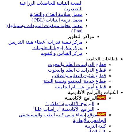
الصحة النباتية للحاصلات الزراعية
التصديرية
معمل سلامة الغذاء والتغذية
معمل تربية النباتات (PBL )
معمل تحلية متبقيات المبيدات وسمياتها (
Pratl )
مراكز التطوير
مركز تنمية قدرات أعضاء هيئة التدريس
مركز تنكولوجيا المعلومات
مركز القياس والتقويم
قطاعات الجامعة
قطاع الدراسات العليا والبحوث
قطاع الدراسات العليا والبحوث
قطاع شئون التعليم والطلاب
قطاع خدمة المجتمع وتنمية البيئة
قطاع أمين عــــام الجامعة
الكليات والبرامج الأكاديمية
البرامج الأكاديمية
البرامج الأكاديمية "طلاب"
البرامج الأكاديمية "دراسات عليا"
موقع إنشاء مبنى كلية الطب والمستشفى
الجامعي بالأبعادية
كلية التربية
كلية الاداب