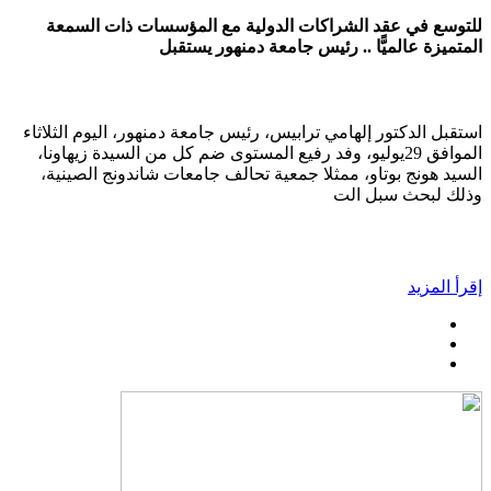
للتوسع في عقد الشراكات الدولية مع المؤسسات ذات السمعة
المتميزة عالميًّا .. رئيس جامعة دمنهور يستقبل
استقبل الدكتور إلهامي ترابيس، رئيس جامعة دمنهور، اليوم الثلاثاء
الموافق 29يوليو، وفد رفيع المستوى ضم كل من السيدة زيهاونا،
السيد هونج بوتاو، ممثلا جمعية تحالف جامعات شاندونج الصينية،
وذلك لبحث سبل الت
إقرأ المزيد