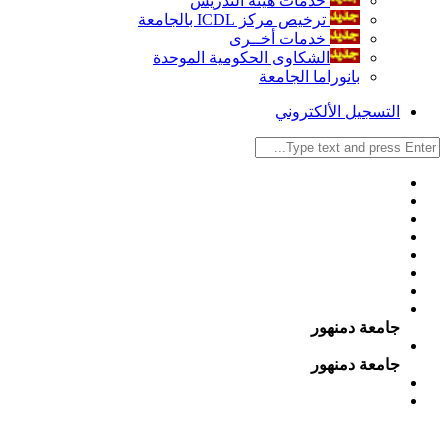
خدمات هيئة التدريس
ترخيص مركز ICDL بالجامعة
خدمات أخــرى
الشكاوى الحكومية الموحدة
بانوراما الجامعة
التسجيل الألكتروني
جامعة دمنهور
جامعة دمنهور