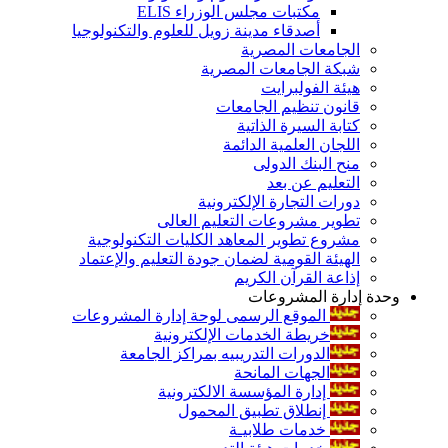
مكتبات مجلس الوزراء ELIS
أصدقاء مدينة زويل للعلوم والتكنولوجيا
الجامعات المصرية
شبكة الجامعات المصرية
هيئة الفولبرايت
قانون تنظيم الجامعات
كتابة السيرة الذاتية
اللجان العلمية الدائمة
منح البنك الدولى
التعليم عن بعد
دورات التجارة الإلكترونية
تطوير مشروعات التعليم العالى
مشروع تطوير المعاهد الكليات التكنولوجية
الهيئة القومية لضمان جودة التعليم والإعتماد
إذاعة القرآن الكريم
وحدة إدارة المشروعات
الموقع الرسمى لوحة إدارة المشروعات
خريطة الخدمات الإلكترونية
الدورات التدريبيه بمراكز الجامعة
الجهات المانحة
إدارة المؤسسة الالكترونية
إنطلاق تطبيق المحمول
خدمات طلابيـة