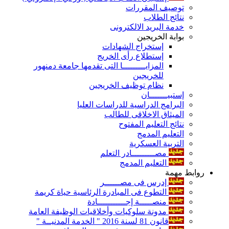
توصيف المقررات
نتائج الطلاب
خدمة البريد الالكترونى
بوابة الخريجين
إستخراج الشهادات
إستطلاع رأى الخريج
المزايـــــــــا التى تقدمها جامعة دمنهور
للخريجين
نظام توظيف الخريجين
إستبيـــــــان
البرامج الدراسية للدراسات العليا
الميثاق الاخلاقى للطالب
نتائج التعليم المفتوح
التعليم المدمج
التربية العسكرية
مصـــــــــادر التعلم
التعليم المدمج
روابط مهمة
إدرس فى مصــــــر
التطوع فى المبادرة الرئاسية حياة كريمة
منصـــــة إجـــــــــــادة
مدونة سلوكيات وأخلاقيات الوظيفة العامة
قانون 81 لسنة 2016 " الخدمة المدنيــة "