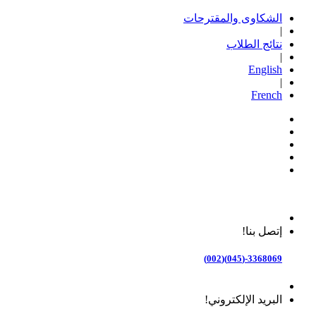
الشكاوى والمقترحات
|
نتائج الطلاب
|
English
|
French
إتصل بنا!
3368069-(045)(002)
البريد الإلكتروني!