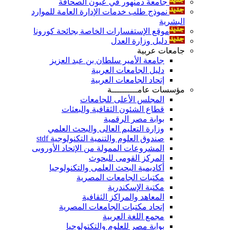
جامعة دمنهور في عيون الصحافة
نموذج طلب خدمات الإدارة العامة للموارد
البشرية
موقع الإستفسارات الخاصة بجائحة كورونا
دليل وزارة العدل
جامعات عربية
جامعة الأمير سلطان بن عبد العزيز
دليل الجامعات العربية
إتحاد الجامعات العربية
مؤسسات عامــــــــــة
المجلس الأعلى للجامعات
قطاع الشئون الثقافية والبعثات
بوابة مصر الرقمية
وزارة التعليم العالى والبحث العلمي
صندوق العلوم والتنمية التكنولوجية stdf
المشروعات الممولة من الإتحاد الأوروبى
المركز القومى للبحوث
أكاديمية البحث العلمى والتكنولوجيا
مكتبات الجامعات المصرية
مكتبة الإسكندرية
المعاهد والمراكز الثقافية
إتحاد مكتبات الجامعات المصرية
مجمع اللغة العربية
بوابة مصر للعلوم والتكتولوجيا