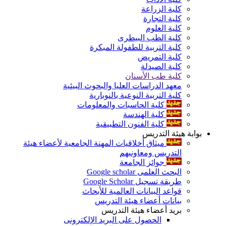
كلية الزراعة
كلية التجارة
كلية العلوم
كلية الطب البيطرى
كلية التربية للطفولة المبكرة
كلية التمريض
كلية الصيدلة
كلية طب الأسنان
معهد الدراسات العليا والبحوث البيئية
كلية التربية النوعية بالنوبارية
كلية الحاسبات والمعلومات
كلية الهندسة
كلية الفنون التطبيقية
بوابة هيئة التدريس
ميثاق أخلاقيات المهنة الجامعية لأعضاء هيئة
التدريس ومعاونيهم
جوائز الجامعة
البحث العلمى Google scholar
طريقة تسجيل Google Scholar
قواعد البيانات العالمية للأبحاث
بيانات أعضاء هيئة التدريس
بريد أعضاء هيئة التدريس
الحصول على البريد الإلكترونى