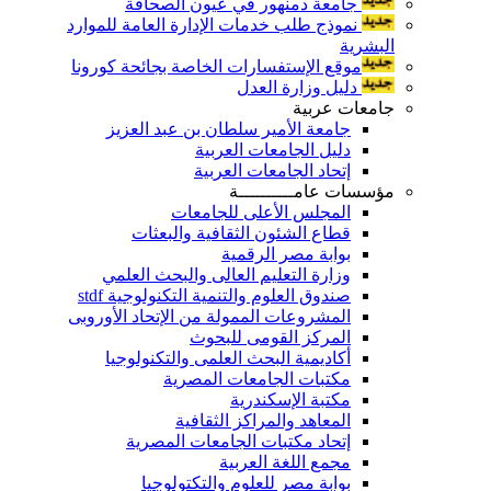
جامعة دمنهور في عيون الصحافة
نموذج طلب خدمات الإدارة العامة للموارد
البشرية
موقع الإستفسارات الخاصة بجائحة كورونا
دليل وزارة العدل
جامعات عربية
جامعة الأمير سلطان بن عبد العزيز
دليل الجامعات العربية
إتحاد الجامعات العربية
مؤسسات عامــــــــــة
المجلس الأعلى للجامعات
قطاع الشئون الثقافية والبعثات
بوابة مصر الرقمية
وزارة التعليم العالى والبحث العلمي
صندوق العلوم والتنمية التكنولوجية stdf
المشروعات الممولة من الإتحاد الأوروبى
المركز القومى للبحوث
أكاديمية البحث العلمى والتكنولوجيا
مكتبات الجامعات المصرية
مكتبة الإسكندرية
المعاهد والمراكز الثقافية
إتحاد مكتبات الجامعات المصرية
مجمع اللغة العربية
بوابة مصر للعلوم والتكتولوجيا