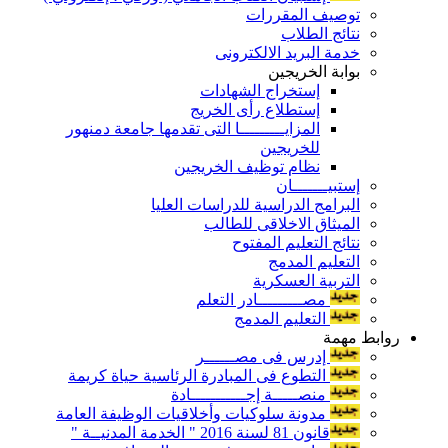
توصيف المقررات
نتائج الطلاب
خدمة البريد الالكترونى
بوابة الخريجين
إستخراج الشهادات
إستطلاع رأى الخريج
المزايـــــــــا التى تقدمها جامعة دمنهور
للخريجين
نظام توظيف الخريجين
إستبيـــــــان
البرامج الدراسية للدراسات العليا
الميثاق الاخلاقى للطالب
نتائج التعليم المفتوح
التعليم المدمج
التربية العسكرية
مصـــــــــادر التعلم
التعليم المدمج
روابط مهمة
إدرس فى مصــــــر
التطوع فى المبادرة الرئاسية حياة كريمة
منصـــــة إجـــــــــــادة
مدونة سلوكيات وأخلاقيات الوظيفة العامة
قانون 81 لسنة 2016 " الخدمة المدنيــة "