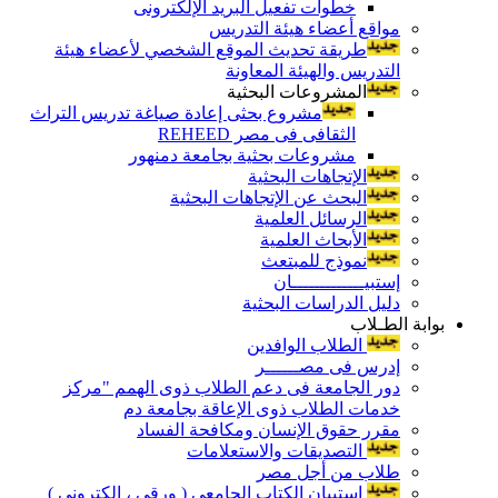
خطوات تفعيل البريد الإلكترونى
مواقع أعضاء هيئة التدريس
طريقة تحديث الموقع الشخصي لأعضاء هيئة
التدريس والهيئة المعاونة
المشروعات البحثية
مشروع بحثى إعادة صياغة تدريس التراث
الثقافى فى مصر REHEED
مشروعات بحثية بجامعة دمنهور
الإتجاهات البحثية
البحث عن الإتجاهات البحثية
الرسائل العلمية
الأبحاث العلمية
نموذج للمبتعث
إستبيـــــــــــــان
دليل الدراسات البحثية
بوابة الطـلاب
الطلاب الوافدين
إدرس فى مصــــــر
دور الجامعة فى دعم الطلاب ذوى الهمم "مركز
خدمات الطلاب ذوى الإعاقة بجامعة دم
مقرر حقوق الإنسان ومكافحة الفساد
التصديقات والاستعلامات
طلاب من أجل مصر
إستبيان الكتاب الجامعي ( ورقي ، إلكتروني )