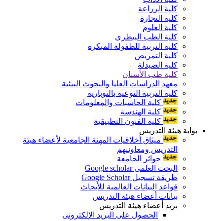
كلية الزراعة
كلية التجارة
كلية العلوم
كلية الطب البيطرى
كلية التربية للطفولة المبكرة
كلية التمريض
كلية الصيدلة
كلية طب الأسنان
معهد الدراسات العليا والبحوث البيئية
كلية التربية النوعية بالنوبارية
كلية الحاسبات والمعلومات
كلية الهندسة
كلية الفنون التطبيقية
بوابة هيئة التدريس
ميثاق أخلاقيات المهنة الجامعية لأعضاء هيئة
التدريس ومعاونيهم
جوائز الجامعة
البحث العلمى Google scholar
طريقة تسجيل Google Scholar
قواعد البيانات العالمية للأبحاث
بيانات أعضاء هيئة التدريس
بريد أعضاء هيئة التدريس
الحصول على البريد الإلكترونى