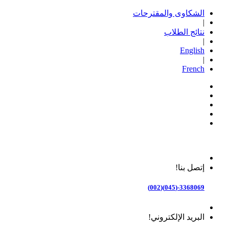
الشكاوى والمقترحات
|
نتائج الطلاب
|
English
|
French
إتصل بنا!
3368069-(045)(002)
البريد الإلكتروني!