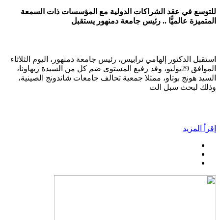
للتوسع في عقد الشراكات الدولية مع المؤسسات ذات السمعة
المتميزة عالميًّا .. رئيس جامعة دمنهور يستقبل
استقبل الدكتور إلهامي ترابيس، رئيس جامعة دمنهور، اليوم الثلاثاء
الموافق 29يوليو، وفد رفيع المستوى ضم كل من السيدة زيهاونا،
السيد هونج بوتاو، ممثلا جمعية تحالف جامعات شاندونج الصينية،
وذلك لبحث سبل الت
إقرأ المزيد