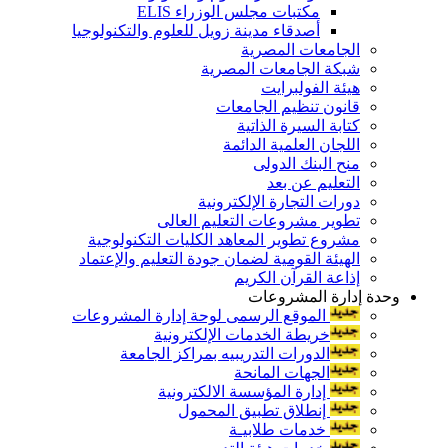
مكتبات مجلس الوزراء ELIS
أصدقاء مدينة زويل للعلوم والتكنولوجيا
الجامعات المصرية
شبكة الجامعات المصرية
هيئة الفولبرايت
قانون تنظيم الجامعات
كتابة السيرة الذاتية
اللجان العلمية الدائمة
منح البنك الدولى
التعليم عن بعد
دورات التجارة الإلكترونية
تطوير مشروعات التعليم العالى
مشروع تطوير المعاهد الكليات التكنولوجية
الهيئة القومية لضمان جودة التعليم والإعتماد
إذاعة القرآن الكريم
وحدة إدارة المشروعات
الموقع الرسمى لوحة إدارة المشروعات
خريطة الخدمات الإلكترونية
الدورات التدريبيه بمراكز الجامعة
الجهات المانحة
إدارة المؤسسة الالكترونية
إنطلاق تطبيق المحمول
خدمات طلابيـة