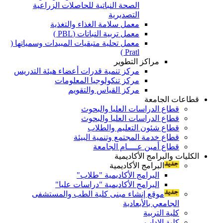
الصحة النباتية للحاصلات الزراعية
التصديرية
معمل سلامة الغذاء والتغذية
معمل تربية النباتات (PBL )
معمل تحلية متبقيات المبيدات وسمياتها (
Pratl )
مراكز التطوير
مركز تنمية قدرات أعضاء هيئة التدريس
مركز تنكولوجيا المعلومات
مركز القياس والتقويم
قطاعات الجامعة
قطاع الدراسات العليا والبحوث
قطاع الدراسات العليا والبحوث
قطاع شئون التعليم والطلاب
قطاع خدمة المجتمع وتنمية البيئة
قطاع أمين عــــام الجامعة
الكليات والبرامج الأكاديمية
البرامج الأكاديمية
البرامج الأكاديمية "طلاب"
البرامج الأكاديمية "دراسات عليا"
موقع إنشاء مبنى كلية الطب والمستشفى
الجامعي بالأبعادية
كلية التربية
كلية الاداب