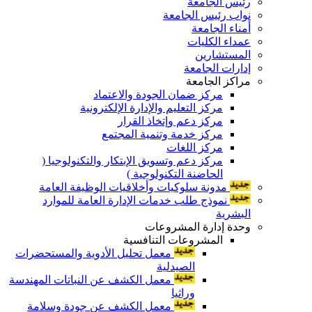
رئيس الجامعة
نواب رئيس الجامعة
أمناء الجامعة
عمداء الكليات
المستشارين
إدارات الجامعة
مراكز الجامعة
مركز ضمان الجودة والاعتماد
مركز التعليم والإدارة الإلكترونية
مركز دعم وإتخاذ القرار
مركز خدمة وتنمية المجتمع
مركز اللغات
مركز دعم وتسويق الإبتكار والتكنولوجيا (
الحاضنة التكنولوجية )
مدونة سلوكيات وأخلاقيات الوظيفة العامة
نموذج طلب خدمات الإدارة العامة للموارد
البشرية
وحدة إدارة المشروعات
المشروعات التنافسية
معمل تحليل الأدوية والمستحضرات
الصيدلية
معمل الكشف عن النباتات المهندسة
وراثيا
معمل الكشف عن جودة وسلامة