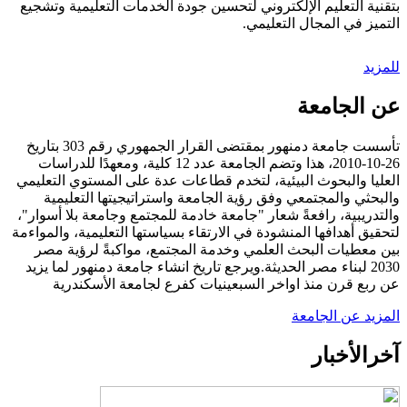
بتقنية التعليم الإلكتروني لتحسين جودة الخدمات التعليمية وتشجيع
التميز في المجال التعليمي.
للمزيد
عن الجامعة
تأسست جامعة دمنهور بمقتضى القرار الجمهوري رقم 303 بتاريخ
26-10-2010، هذا وتضم الجامعة عدد 12 كلية، ومعهدًا للدراسات
العليا والبحوث البيئية، لتخدم قطاعات عدة على المستوي التعليمي
والبحثي والمجتمعي وفق رؤية الجامعة واستراتيجيتها التعليمية
والتدريبية، رافعةً شعار "جامعة خادمة للمجتمع وجامعة بلا أسوار"،
لتحقيق أهدافها المنشودة في الارتقاء بسياستها التعليمية، والمواءمة
بين معطيات البحث العلمي وخدمة المجتمع، مواكبةً لرؤية مصر
2030 لبناء مصر الحديثة.ويرجع تاريخ انشاء جامعة دمنهور لما يزيد
عن ربع قرن منذ اواخر السبعينيات كفرع لجامعة الأسكندرية
المزيد عن الجامعة
آخر
الأخبار