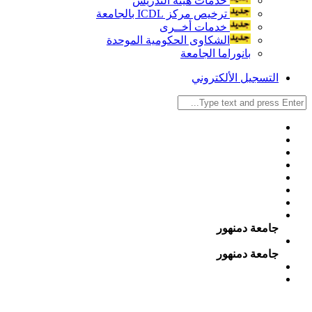
خدمات هيئة التدريس
ترخيص مركز ICDL بالجامعة
خدمات أخــرى
الشكاوى الحكومية الموحدة
بانوراما الجامعة
التسجيل الألكتروني
جامعة دمنهور
جامعة دمنهور