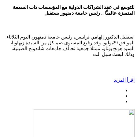
للتوسع في عقد الشراكات الدولية مع المؤسسات ذات السمعة
المتميزة عالميًّا .. رئيس جامعة دمنهور يستقبل
استقبل الدكتور إلهامي ترابيس، رئيس جامعة دمنهور، اليوم الثلاثاء
الموافق 29يوليو، وفد رفيع المستوى ضم كل من السيدة زيهاونا،
السيد هونج بوتاو، ممثلا جمعية تحالف جامعات شاندونج الصينية،
وذلك لبحث سبل الت
إقرأ المزيد