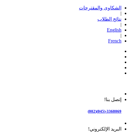
الشكاوى والمقترحات
|
نتائج الطلاب
|
English
|
French
إتصل بنا!
3368069-(045)(002)
البريد الإلكتروني!