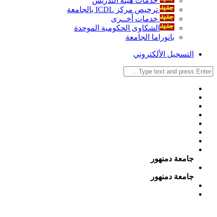
خدمات هيئة التدريس
ترخيص مركز ICDL بالجامعة
خدمات أخــرى
الشكاوى الحكومية الموحدة
بانوراما الجامعة
التسجيل الألكتروني
جامعة دمنهور
جامعة دمنهور