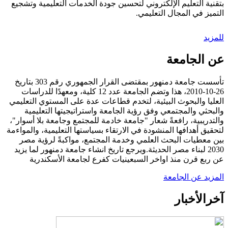
بتقنية التعليم الإلكتروني لتحسين جودة الخدمات التعليمية وتشجيع
التميز في المجال التعليمي.
للمزيد
عن الجامعة
تأسست جامعة دمنهور بمقتضى القرار الجمهوري رقم 303 بتاريخ
26-10-2010، هذا وتضم الجامعة عدد 12 كلية، ومعهدًا للدراسات
العليا والبحوث البيئية، لتخدم قطاعات عدة على المستوي التعليمي
والبحثي والمجتمعي وفق رؤية الجامعة واستراتيجيتها التعليمية
والتدريبية، رافعةً شعار "جامعة خادمة للمجتمع وجامعة بلا أسوار"،
لتحقيق أهدافها المنشودة في الارتقاء بسياستها التعليمية، والمواءمة
بين معطيات البحث العلمي وخدمة المجتمع، مواكبةً لرؤية مصر
2030 لبناء مصر الحديثة.ويرجع تاريخ انشاء جامعة دمنهور لما يزيد
عن ربع قرن منذ اواخر السبعينيات كفرع لجامعة الأسكندرية
المزيد عن الجامعة
آخر
الأخبار