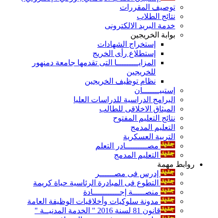
توصيف المقررات
نتائج الطلاب
خدمة البريد الالكترونى
بوابة الخريجين
إستخراج الشهادات
إستطلاع رأى الخريج
المزايـــــــــا التى تقدمها جامعة دمنهور
للخريجين
نظام توظيف الخريجين
إستبيـــــــان
البرامج الدراسية للدراسات العليا
الميثاق الاخلاقى للطالب
نتائج التعليم المفتوح
التعليم المدمج
التربية العسكرية
مصـــــــــادر التعلم
التعليم المدمج
روابط مهمة
إدرس فى مصــــــر
التطوع فى المبادرة الرئاسية حياة كريمة
منصـــــة إجـــــــــــادة
مدونة سلوكيات وأخلاقيات الوظيفة العامة
قانون 81 لسنة 2016 " الخدمة المدنيــة "