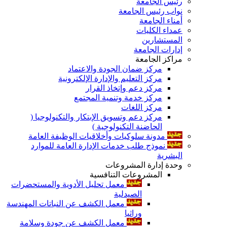
رئيس الجامعة
نواب رئيس الجامعة
أمناء الجامعة
عمداء الكليات
المستشارين
إدارات الجامعة
مراكز الجامعة
مركز ضمان الجودة والاعتماد
مركز التعليم والإدارة الإلكترونية
مركز دعم وإتخاذ القرار
مركز خدمة وتنمية المجتمع
مركز اللغات
مركز دعم وتسويق الإبتكار والتكنولوجيا (
الحاضنة التكنولوجية )
مدونة سلوكيات وأخلاقيات الوظيفة العامة
نموذج طلب خدمات الإدارة العامة للموارد
البشرية
وحدة إدارة المشروعات
المشروعات التنافسية
معمل تحليل الأدوية والمستحضرات
الصيدلية
معمل الكشف عن النباتات المهندسة
وراثيا
معمل الكشف عن جودة وسلامة