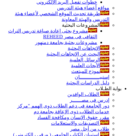
خطوات تفعيل البريد الإلكترونى
مواقع أعضاء هيئة التدريس
طريقة تحديث الموقع الشخصي لأعضاء هيئة
التدريس والهيئة المعاونة
المشروعات البحثية
مشروع بحثى إعادة صياغة تدريس التراث
الثقافى فى مصر REHEED
مشروعات بحثية بجامعة دمنهور
الإتجاهات البحثية
البحث عن الإتجاهات البحثية
الرسائل العلمية
الأبحاث العلمية
نموذج للمبتعث
إستبيـــــــــــــان
دليل الدراسات البحثية
بوابة الطـلاب
الطلاب الوافدين
إدرس فى مصــــــر
دور الجامعة فى دعم الطلاب ذوى الهمم "مركز
خدمات الطلاب ذوى الإعاقة بجامعة دم
مقرر حقوق الإنسان ومكافحة الفساد
التصديقات والاستعلامات
طلاب من أجل مصر
إستبيان الكتاب الجامعي ( ورقي ، إلكتروني )