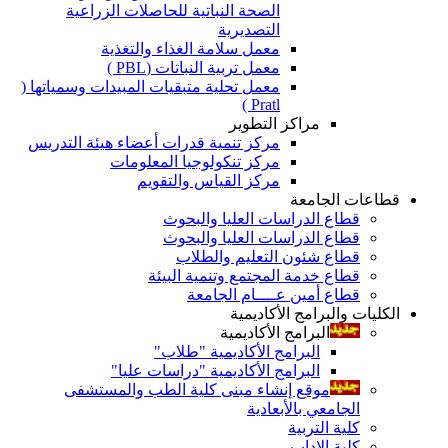
الصحة النباتية للحاصلات الزراعية
التصديرية
معمل سلامة الغذاء والتغذية
معمل تربية النباتات (PBL )
معمل تحلية متبقيات المبيدات وسمياتها (
Pratl )
مراكز التطوير
مركز تنمية قدرات أعضاء هيئة التدريس
مركز تنكولوجيا المعلومات
مركز القياس والتقويم
قطاعات الجامعة
قطاع الدراسات العليا والبحوث
قطاع الدراسات العليا والبحوث
قطاع شئون التعليم والطلاب
قطاع خدمة المجتمع وتنمية البيئة
قطاع أمين عــــام الجامعة
الكليات والبرامج الأكاديمية
البرامج الأكاديمية
البرامج الأكاديمية "طلاب"
البرامج الأكاديمية "دراسات عليا"
موقع إنشاء مبنى كلية الطب والمستشفى
الجامعي بالأبعادية
كلية التربية
كلية الاداب