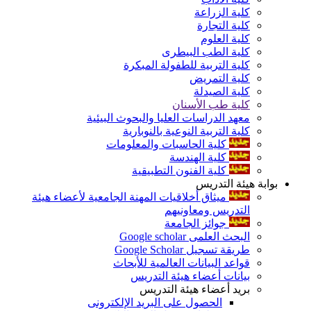
كلية الزراعة
كلية التجارة
كلية العلوم
كلية الطب البيطرى
كلية التربية للطفولة المبكرة
كلية التمريض
كلية الصيدلة
كلية طب الأسنان
معهد الدراسات العليا والبحوث البيئية
كلية التربية النوعية بالنوبارية
كلية الحاسبات والمعلومات
كلية الهندسة
كلية الفنون التطبيقية
بوابة هيئة التدريس
ميثاق أخلاقيات المهنة الجامعية لأعضاء هيئة
التدريس ومعاونيهم
جوائز الجامعة
البحث العلمى Google scholar
طريقة تسجيل Google Scholar
قواعد البيانات العالمية للأبحاث
بيانات أعضاء هيئة التدريس
بريد أعضاء هيئة التدريس
الحصول على البريد الإلكترونى