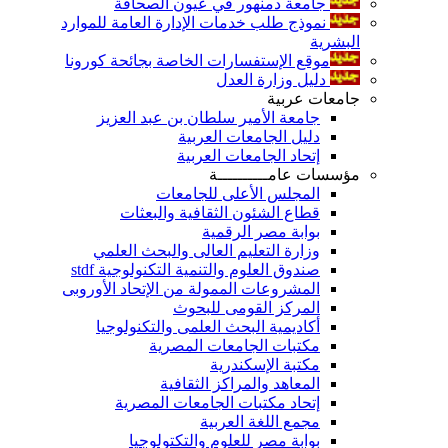
جامعة دمنهور في عيون الصحافة
نموذج طلب خدمات الإدارة العامة للموارد
البشرية
موقع الإستفسارات الخاصة بجائحة كورونا
دليل وزارة العدل
جامعات عربية
جامعة الأمير سلطان بن عبد العزيز
دليل الجامعات العربية
إتحاد الجامعات العربية
مؤسسات عامــــــــــة
المجلس الأعلى للجامعات
قطاع الشئون الثقافية والبعثات
بوابة مصر الرقمية
وزارة التعليم العالى والبحث العلمي
صندوق العلوم والتنمية التكنولوجية stdf
المشروعات الممولة من الإتحاد الأوروبى
المركز القومى للبحوث
أكاديمية البحث العلمى والتكنولوجيا
مكتبات الجامعات المصرية
مكتبة الإسكندرية
المعاهد والمراكز الثقافية
إتحاد مكتبات الجامعات المصرية
مجمع اللغة العربية
بوابة مصر للعلوم والتكتولوجيا