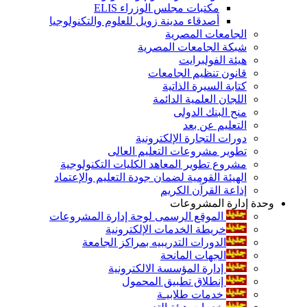
مكتبات مجلس الوزراء ELIS
أصدقاء مدينة زويل للعلوم والتكنولوجيا
الجامعات المصرية
شبكة الجامعات المصرية
هيئة الفولبرايت
قانون تنظيم الجامعات
كتابة السيرة الذاتية
اللجان العلمية الدائمة
منح البنك الدولى
التعليم عن بعد
دورات التجارة الإلكترونية
تطوير مشروعات التعليم العالى
مشروع تطوير المعاهد الكليات التكنولوجية
الهيئة القومية لضمان جودة التعليم والإعتماد
إذاعة القرآن الكريم
وحدة إدارة المشروعات
الموقع الرسمى لوحة إدارة المشروعات
خريطة الخدمات الإلكترونية
الدورات التدريبيه بمراكز الجامعة
الجهات المانحة
إدارة المؤسسة الالكترونية
إنطلاق تطبيق المحمول
خدمات طلابيـة