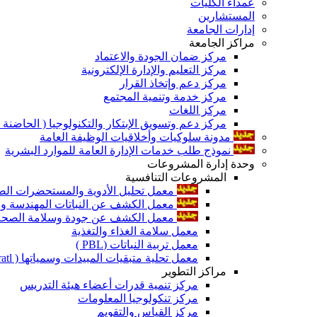
عمداء الكليات
المستشارين
إدارات الجامعة
مراكز الجامعة
مركز ضمان الجودة والاعتماد
مركز التعليم والإدارة الإلكترونية
مركز دعم وإتخاذ القرار
مركز خدمة وتنمية المجتمع
مركز اللغات
مركز دعم وتسويق الإبتكار والتكنولوجيا ( الحاضنة ا
مدونة سلوكيات وأخلاقيات الوظيفة العامة
نموذج طلب خدمات الإدارة العامة للموارد البشرية
وحدة إدارة المشروعات
المشروعات التنافسية
معمل تحليل الأدوية والمستحضرات الص
معمل الكشف عن النباتات المهندسة ورا
معمل الكشف عن جودة وسلامة الصحة الن
معمل سلامة الغذاء والتغذية
معمل تربية النباتات (PBL )
معمل تحلية متبقيات المبيدات وسمياتها ( Pratl )
مراكز التطوير
مركز تنمية قدرات أعضاء هيئة التدريس
مركز تنكولوجيا المعلومات
مركز القياس والتقويم