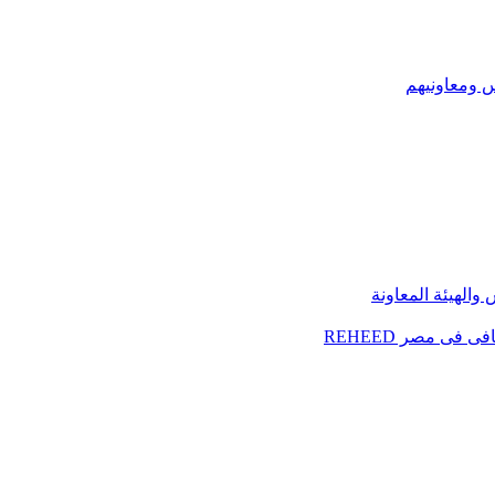
س ومعاونيهم
الهيئة المعاونة
فى مصر REHEED