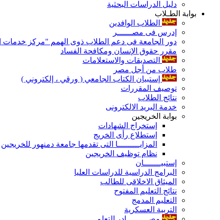
دليل الدراسات البحثية
بوابة الطـلاب
الطلاب الوافدين
إدرس فى مصــــــر
دور الجامعة فى دعم الطلاب ذوى الهمم "مركز خدمات ال
مقرر حقوق الإنسان ومكافحة الفساد
التصديقات والاستعلامات
طلاب من أجل مصر
إستبيان الكتاب الجامعي ( ورقي ، إلكتروني )
توصيف المقررات
نتائج الطلاب
خدمة البريد الالكترونى
بوابة الخريجين
إستخراج الشهادات
إستطلاع رأى الخريج
المزايـــــــــا التى تقدمها جامعة دمنهور للخريجين
نظام توظيف الخريجين
إستبيـــــــان
البرامج الدراسية للدراسات العليا
الميثاق الاخلاقى للطالب
نتائج التعليم المفتوح
التعليم المدمج
التربية العسكرية
مصـــــــــادر التعلم