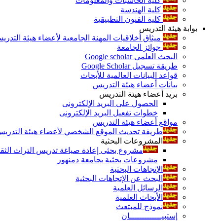
كلية الحاسبات والمعلومات
كلية الهندسة
كلية الفنون التطبيقية
بوابة هيئة التدريس
ميثاق أخلاقيات المهنة الجامعية لأعضاء هيئة التدري
جوائز الجامعة
البحث العلمى Google scholar
طريقة تسجيل Google Scholar
قواعد البيانات العالمية للأبحاث
بيانات أعضاء هيئة التدريس
بريد أعضاء هيئة التدريس
الحصول على البريد الإلكترونى
خطوات تفعيل البريد الإلكترونى
مواقع أعضاء هيئة التدريس
طريقة تحديث الموقع الشخصي لأعضاء هيئة التدريس و
المشروعات البحثية
مشروع بحثى إعادة صياغة تدريس التراث الثقافى 
مشروعات بحثية بجامعة دمنهور
الإتجاهات البحثية
البحث عن الإتجاهات البحثية
الرسائل العلمية
الأبحاث العلمية
نموذج للمبتعث
إستبيـــــــــــــان