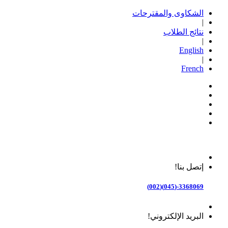
الشكاوى والمقترحات
|
نتائج الطلاب
|
English
|
French
إتصل بنا!
3368069-(045)(002)
البريد الإلكتروني!