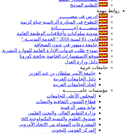
التعليم المدمج
روابط مهمة
إدرس فى مصــــــر
التطوع فى المبادرة الرئاسية حياة كريمة
منصـــــة إجـــــــــــادة
مدونة سلوكيات وأخلاقيات الوظيفة العامة
قانون 81 لسنة 2016 " الخدمة المدنيــة "
جامعة دمنهور في عيون الصحافة
نموذج طلب خدمات الإدارة العامة للموارد البشرية
موقع الإستفسارات الخاصة بجائحة كورونا
دليل وزارة العدل
جامعات عربية
جامعة الأمير سلطان بن عبد العزيز
دليل الجامعات العربية
إتحاد الجامعات العربية
مؤسسات عامــــــــــة
المجلس الأعلى للجامعات
قطاع الشئون الثقافية والبعثات
بوابة مصر الرقمية
وزارة التعليم العالى والبحث العلمي
صندوق العلوم والتنمية التكنولوجية stdf
المشروعات الممولة من الإتحاد الأوروبى
المركز القومى للبحوث