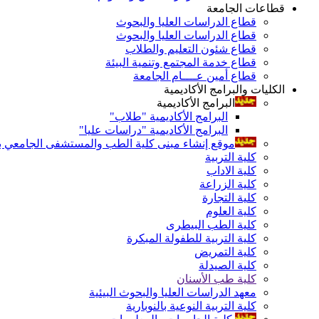
قطاعات الجامعة
قطاع الدراسات العليا والبحوث
قطاع الدراسات العليا والبحوث
قطاع شئون التعليم والطلاب
قطاع خدمة المجتمع وتنمية البيئة
قطاع أمين عــــام الجامعة
الكليات والبرامج الأكاديمية
البرامج الأكاديمية
البرامج الأكاديمية "طلاب"
البرامج الأكاديمية "دراسات عليا"
موقع إنشاء مبنى كلية الطب والمستشفى الجامعي بال
كلية التربية
كلية الاداب
كلية الزراعة
كلية التجارة
كلية العلوم
كلية الطب البيطرى
كلية التربية للطفولة المبكرة
كلية التمريض
كلية الصيدلة
كلية طب الأسنان
معهد الدراسات العليا والبحوث البيئية
كلية التربية النوعية بالنوبارية