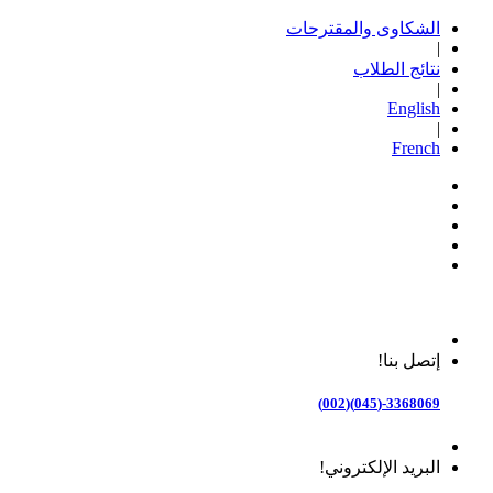
الشكاوى والمقترحات
|
نتائج الطلاب
|
English
|
French
إتصل بنا!
3368069-(045)(002)
البريد الإلكتروني!