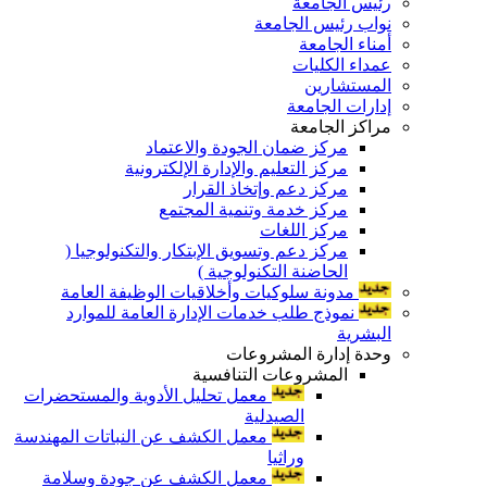
رئيس الجامعة
نواب رئيس الجامعة
أمناء الجامعة
عمداء الكليات
المستشارين
إدارات الجامعة
مراكز الجامعة
مركز ضمان الجودة والاعتماد
مركز التعليم والإدارة الإلكترونية
مركز دعم وإتخاذ القرار
مركز خدمة وتنمية المجتمع
مركز اللغات
مركز دعم وتسويق الإبتكار والتكنولوجيا (
الحاضنة التكنولوجية )
مدونة سلوكيات وأخلاقيات الوظيفة العامة
نموذج طلب خدمات الإدارة العامة للموارد
البشرية
وحدة إدارة المشروعات
المشروعات التنافسية
معمل تحليل الأدوية والمستحضرات
الصيدلية
معمل الكشف عن النباتات المهندسة
وراثيا
معمل الكشف عن جودة وسلامة