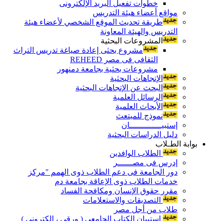
خطوات تفعيل البريد الإلكترونى
مواقع أعضاء هيئة التدريس
طريقة تحديث الموقع الشخصي لأعضاء هيئة
التدريس والهيئة المعاونة
المشروعات البحثية
مشروع بحثى إعادة صياغة تدريس التراث
الثقافى فى مصر REHEED
مشروعات بحثية بجامعة دمنهور
الإتجاهات البحثية
البحث عن الإتجاهات البحثية
الرسائل العلمية
الأبحاث العلمية
نموذج للمبتعث
إستبيـــــــــــــان
دليل الدراسات البحثية
بوابة الطـلاب
الطلاب الوافدين
إدرس فى مصــــــر
دور الجامعة فى دعم الطلاب ذوى الهمم "مركز
خدمات الطلاب ذوى الإعاقة بجامعة دم
مقرر حقوق الإنسان ومكافحة الفساد
التصديقات والاستعلامات
طلاب من أجل مصر
إستبيان الكتاب الجامعي ( ورقي ، إلكتروني )