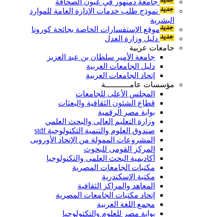
جامعة دمنهور في عيون الصحافة
نموذج طلب خدمات الإدارة العامة للموارد
البشرية
موقع الإستفسارات الخاصة بجائحة كورونا
دليل وزارة العدل
جامعات عربية
جامعة الأمير سلطان بن عبد العزيز
دليل الجامعات العربية
إتحاد الجامعات العربية
مؤسسات عامــــــــــة
المجلس الأعلى للجامعات
قطاع الشئون الثقافية والبعثات
بوابة مصر الرقمية
وزارة التعليم العالى والبحث العلمي
صندوق العلوم والتنمية التكنولوجية stdf
المشروعات الممولة من الإتحاد الأوروبى
المركز القومى للبحوث
أكاديمية البحث العلمى والتكنولوجيا
مكتبات الجامعات المصرية
مكتبة الإسكندرية
المعاهد والمراكز الثقافية
إتحاد مكتبات الجامعات المصرية
مجمع اللغة العربية
بوابة مصر للعلوم والتكتولوجيا