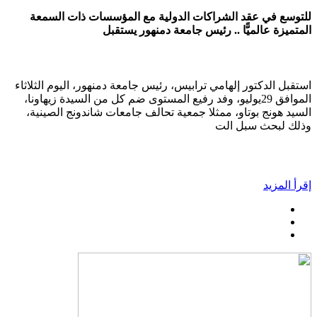
للتوسع في عقد الشراكات الدولية مع المؤسسات ذات السمعة
المتميزة عالميًّا .. رئيس جامعة دمنهور يستقبل
استقبل الدكتور إلهامي ترابيس، رئيس جامعة دمنهور، اليوم الثلاثاء
الموافق 29يوليو، وفد رفيع المستوى ضم كل من السيدة زيهاونا،
السيد هونج بوتاو، ممثلا جمعية تحالف جامعات شاندونج الصينية،
وذلك لبحث سبل الت
إقرأ المزيد