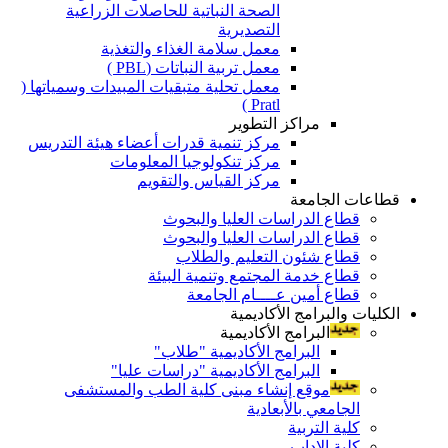
الصحة النباتية للحاصلات الزراعية
التصديرية
معمل سلامة الغذاء والتغذية
معمل تربية النباتات (PBL )
معمل تحلية متبقيات المبيدات وسمياتها (
Pratl )
مراكز التطوير
مركز تنمية قدرات أعضاء هيئة التدريس
مركز تنكولوجيا المعلومات
مركز القياس والتقويم
قطاعات الجامعة
قطاع الدراسات العليا والبحوث
قطاع الدراسات العليا والبحوث
قطاع شئون التعليم والطلاب
قطاع خدمة المجتمع وتنمية البيئة
قطاع أمين عــــام الجامعة
الكليات والبرامج الأكاديمية
البرامج الأكاديمية
البرامج الأكاديمية "طلاب"
البرامج الأكاديمية "دراسات عليا"
موقع إنشاء مبنى كلية الطب والمستشفى
الجامعي بالأبعادية
كلية التربية
كلية الاداب