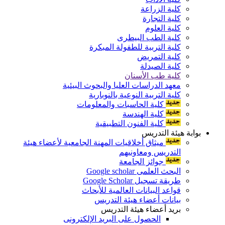
كلية الزراعة
كلية التجارة
كلية العلوم
كلية الطب البيطرى
كلية التربية للطفولة المبكرة
كلية التمريض
كلية الصيدلة
كلية طب الأسنان
معهد الدراسات العليا والبحوث البيئية
كلية التربية النوعية بالنوبارية
كلية الحاسبات والمعلومات
كلية الهندسة
كلية الفنون التطبيقية
بوابة هيئة التدريس
ميثاق أخلاقيات المهنة الجامعية لأعضاء هيئة
التدريس ومعاونيهم
جوائز الجامعة
البحث العلمى Google scholar
طريقة تسجيل Google Scholar
قواعد البيانات العالمية للأبحاث
بيانات أعضاء هيئة التدريس
بريد أعضاء هيئة التدريس
الحصول على البريد الإلكترونى