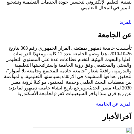
بتقنية التعليم الإلكتروني لتحسين جودة الخدمات التعليمية وتشجيع
التميز في المجال التعليمي.
للمزيد
عن الجامعة
تأسست جامعة دمنهور بمقتضى القرار الجمهوري رقم 303 بتاريخ
26-10-2010، هذا وتضم الجامعة عدد 12 كلية، ومعهدًا للدراسات
العليا والبحوث البيئية، لتخدم قطاعات عدة على المستوي التعليمي
والبحثي والمجتمعي وفق رؤية الجامعة واستراتيجيتها التعليمية
والتدريبية، رافعةً شعار "جامعة خادمة للمجتمع وجامعة بلا أسوار"،
لتحقيق أهدافها المنشودة في الارتقاء بسياستها التعليمية، والمواءمة
بين معطيات البحث العلمي وخدمة المجتمع، مواكبةً لرؤية مصر
2030 لبناء مصر الحديثة.ويرجع تاريخ انشاء جامعة دمنهور لما يزيد
عن ربع قرن منذ اواخر السبعينيات كفرع لجامعة الأسكندرية
المزيد عن الجامعة
آخر
الأخبار