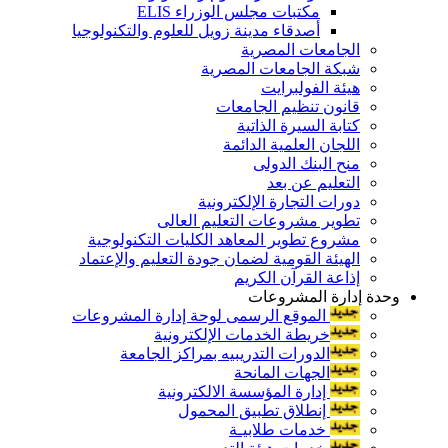
مكتبات مجلس الوزراء ELIS
أصدقاء مدينة زويل للعلوم والتكنولوجيا
الجامعات المصرية
شبكة الجامعات المصرية
هيئة الفولبرايت
قانون تنظيم الجامعات
كتابة السيرة الذاتية
اللجان العلمية الدائمة
منح البنك الدولى
التعليم عن بعد
دورات التجارة الإلكترونية
تطوير مشروعات التعليم العالى
مشروع تطوير المعاهد الكليات التكنولوجية
الهيئة القومية لضمان جودة التعليم والإعتماد
إذاعة القرآن الكريم
وحدة إدارة المشروعات
الموقع الرسمى لوحة إدارة المشروعات
خريطة الخدمات الإلكترونية
الدورات التدريبيه بمراكز الجامعة
الجهات المانحة
إدارة المؤسسة الالكترونية
إنطلاق تطبيق المحمول
خدمات طلابيـة