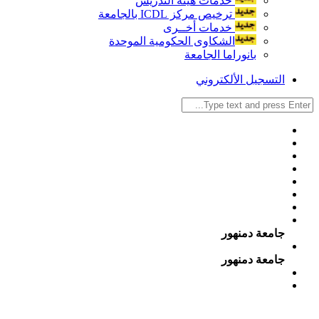
خدمات هيئة التدريس
ترخيص مركز ICDL بالجامعة
خدمات أخــرى
الشكاوى الحكومية الموحدة
بانوراما الجامعة
التسجيل الألكتروني
جامعة دمنهور
جامعة دمنهور