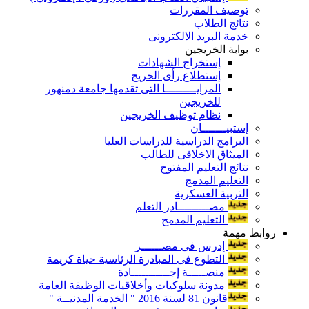
توصيف المقررات
نتائج الطلاب
خدمة البريد الالكترونى
بوابة الخريجين
إستخراج الشهادات
إستطلاع رأى الخريج
المزايـــــــــا التى تقدمها جامعة دمنهور
للخريجين
نظام توظيف الخريجين
إستبيـــــــان
البرامج الدراسية للدراسات العليا
الميثاق الاخلاقى للطالب
نتائج التعليم المفتوح
التعليم المدمج
التربية العسكرية
مصـــــــــادر التعلم
التعليم المدمج
روابط مهمة
إدرس فى مصــــــر
التطوع فى المبادرة الرئاسية حياة كريمة
منصـــــة إجـــــــــــادة
مدونة سلوكيات وأخلاقيات الوظيفة العامة
قانون 81 لسنة 2016 " الخدمة المدنيــة "