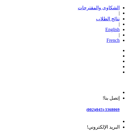
الشكاوى والمقترحات
|
نتائج الطلاب
|
English
|
French
إتصل بنا!
3368069-(045)(002)
البريد الإلكتروني!