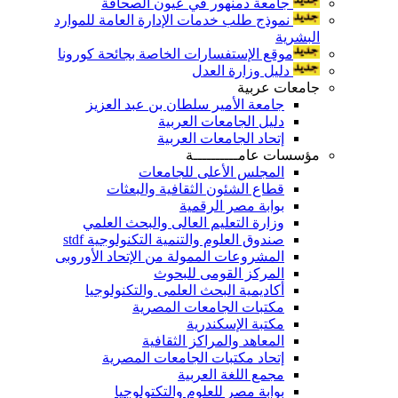
جامعة دمنهور في عيون الصحافة
نموذج طلب خدمات الإدارة العامة للموارد
البشرية
موقع الإستفسارات الخاصة بجائحة كورونا
دليل وزارة العدل
جامعات عربية
جامعة الأمير سلطان بن عبد العزيز
دليل الجامعات العربية
إتحاد الجامعات العربية
مؤسسات عامــــــــــة
المجلس الأعلى للجامعات
قطاع الشئون الثقافية والبعثات
بوابة مصر الرقمية
وزارة التعليم العالى والبحث العلمي
صندوق العلوم والتنمية التكنولوجية stdf
المشروعات الممولة من الإتحاد الأوروبى
المركز القومى للبحوث
أكاديمية البحث العلمى والتكنولوجيا
مكتبات الجامعات المصرية
مكتبة الإسكندرية
المعاهد والمراكز الثقافية
إتحاد مكتبات الجامعات المصرية
مجمع اللغة العربية
بوابة مصر للعلوم والتكتولوجيا