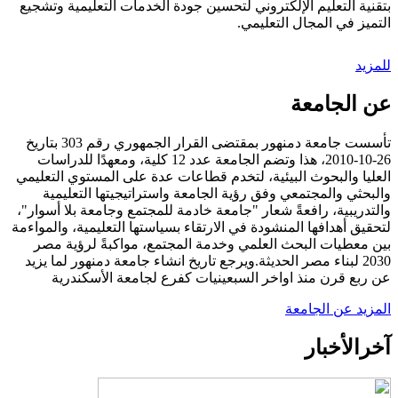
بتقنية التعليم الإلكتروني لتحسين جودة الخدمات التعليمية وتشجيع
التميز في المجال التعليمي.
للمزيد
عن الجامعة
تأسست جامعة دمنهور بمقتضى القرار الجمهوري رقم 303 بتاريخ
26-10-2010، هذا وتضم الجامعة عدد 12 كلية، ومعهدًا للدراسات
العليا والبحوث البيئية، لتخدم قطاعات عدة على المستوي التعليمي
والبحثي والمجتمعي وفق رؤية الجامعة واستراتيجيتها التعليمية
والتدريبية، رافعةً شعار "جامعة خادمة للمجتمع وجامعة بلا أسوار"،
لتحقيق أهدافها المنشودة في الارتقاء بسياستها التعليمية، والمواءمة
بين معطيات البحث العلمي وخدمة المجتمع، مواكبةً لرؤية مصر
2030 لبناء مصر الحديثة.ويرجع تاريخ انشاء جامعة دمنهور لما يزيد
عن ربع قرن منذ اواخر السبعينيات كفرع لجامعة الأسكندرية
المزيد عن الجامعة
آخر
الأخبار