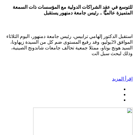
للتوسع في عقد الشراكات الدولية مع المؤسسات ذات السمعة
المتميزة عالميًّا .. رئيس جامعة دمنهور يستقبل
استقبل الدكتور إلهامي ترابيس، رئيس جامعة دمنهور، اليوم الثلاثاء
الموافق 29يوليو، وفد رفيع المستوى ضم كل من السيدة زيهاونا،
السيد هونج بوتاو، ممثلا جمعية تحالف جامعات شاندونج الصينية،
وذلك لبحث سبل الت
إقرأ المزيد