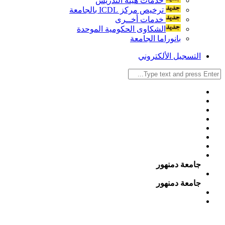
خدمات هيئة التدريس
ترخيص مركز ICDL بالجامعة
خدمات أخــرى
الشكاوى الحكومية الموحدة
بانوراما الجامعة
التسجيل الألكتروني
جامعة دمنهور
جامعة دمنهور