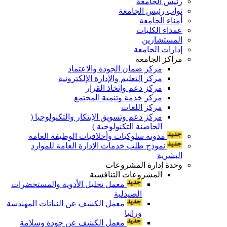
رئيس الجامعة
نواب رئيس الجامعة
أمناء الجامعة
عمداء الكليات
المستشارين
إدارات الجامعة
مراكز الجامعة
مركز ضمان الجودة والاعتماد
مركز التعليم والإدارة الإلكترونية
مركز دعم وإتخاذ القرار
مركز خدمة وتنمية المجتمع
مركز اللغات
مركز دعم وتسويق الإبتكار والتكنولوجيا (
الحاضنة التكنولوجية )
مدونة سلوكيات وأخلاقيات الوظيفة العامة
نموذج طلب خدمات الإدارة العامة للموارد
البشرية
وحدة إدارة المشروعات
المشروعات التنافسية
معمل تحليل الأدوية والمستحضرات
الصيدلية
معمل الكشف عن النباتات المهندسة
وراثيا
معمل الكشف عن جودة وسلامة