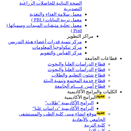
الصحة النباتية للحاصلات الزراعية
التصديرية
معمل سلامة الغذاء والتغذية
معمل تربية النباتات (PBL )
معمل تحلية متبقيات المبيدات وسمياتها (
Pratl )
مراكز التطوير
مركز تنمية قدرات أعضاء هيئة التدريس
مركز تنكولوجيا المعلومات
مركز القياس والتقويم
قطاعات الجامعة
قطاع الدراسات العليا والبحوث
قطاع الدراسات العليا والبحوث
قطاع شئون التعليم والطلاب
قطاع خدمة المجتمع وتنمية البيئة
قطاع أمين عــــام الجامعة
الكليات والبرامج الأكاديمية
البرامج الأكاديمية
البرامج الأكاديمية "طلاب"
البرامج الأكاديمية "دراسات عليا"
موقع إنشاء مبنى كلية الطب والمستشفى
الجامعي بالأبعادية
كلية التربية
كلية الاداب