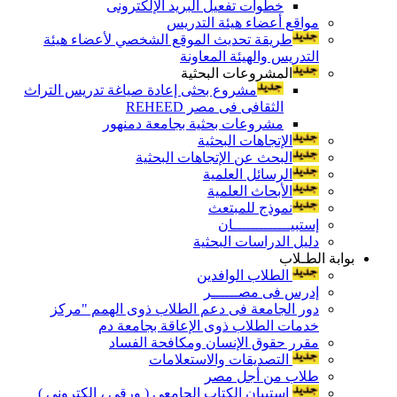
خطوات تفعيل البريد الإلكترونى
مواقع أعضاء هيئة التدريس
طريقة تحديث الموقع الشخصي لأعضاء هيئة
التدريس والهيئة المعاونة
المشروعات البحثية
مشروع بحثى إعادة صياغة تدريس التراث
الثقافى فى مصر REHEED
مشروعات بحثية بجامعة دمنهور
الإتجاهات البحثية
البحث عن الإتجاهات البحثية
الرسائل العلمية
الأبحاث العلمية
نموذج للمبتعث
إستبيـــــــــــــان
دليل الدراسات البحثية
بوابة الطـلاب
الطلاب الوافدين
إدرس فى مصــــــر
دور الجامعة فى دعم الطلاب ذوى الهمم "مركز
خدمات الطلاب ذوى الإعاقة بجامعة دم
مقرر حقوق الإنسان ومكافحة الفساد
التصديقات والاستعلامات
طلاب من أجل مصر
إستبيان الكتاب الجامعي ( ورقي ، إلكتروني )