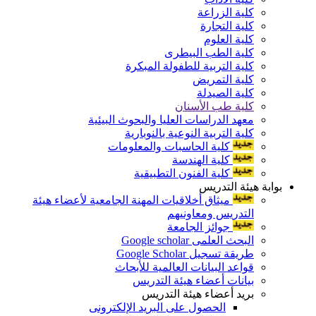
كلية الزراعة
كلية التجارة
كلية العلوم
كلية الطب البيطرى
كلية التربية للطفولة المبكرة
كلية التمريض
كلية الصيدلة
كلية طب الأسنان
معهد الدراسات العليا والبحوث البيئية
كلية التربية النوعية بالنوبارية
كلية الحاسبات والمعلومات
كلية الهندسة
كلية الفنون التطبيقية
بوابة هيئة التدريس
ميثاق أخلاقيات المهنة الجامعية لأعضاء هيئة
التدريس ومعاونيهم
جوائز الجامعة
البحث العلمى Google scholar
طريقة تسجيل Google Scholar
قواعد البيانات العالمية للأبحاث
بيانات أعضاء هيئة التدريس
بريد أعضاء هيئة التدريس
الحصول على البريد الإلكترونى