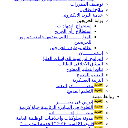
توصيف المقررات
نتائج الطلاب
خدمة البريد الالكترونى
بوابة الخريجين
إستخراج الشهادات
إستطلاع رأى الخريج
المزايـــــــــا التى تقدمها جامعة دمنهور
للخريجين
نظام توظيف الخريجين
إستبيـــــــان
البرامج الدراسية للدراسات العليا
الميثاق الاخلاقى للطالب
نتائج التعليم المفتوح
التعليم المدمج
التربية العسكرية
مصـــــــــادر التعلم
التعليم المدمج
روابط مهمة
إدرس فى مصــــــر
التطوع فى المبادرة الرئاسية حياة كريمة
منصـــــة إجـــــــــــادة
مدونة سلوكيات وأخلاقيات الوظيفة العامة
قانون 81 لسنة 2016 " الخدمة المدنيــة "