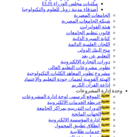
مكتبات مجلس الوزراء ELIS
أصدقاء مدينة زويل للعلوم والتكنولوجيا
الجامعات المصرية
شبكة الجامعات المصرية
هيئة الفولبرايت
قانون تنظيم الجامعات
كتابة السيرة الذاتية
اللجان العلمية الدائمة
منح البنك الدولى
التعليم عن بعد
دورات التجارة الإلكترونية
تطوير مشروعات التعليم العالى
مشروع تطوير المعاهد الكليات التكنولوجية
الهيئة القومية لضمان جودة التعليم والإعتماد
إذاعة القرآن الكريم
وحدة إدارة المشروعات
الموقع الرسمى لوحة إدارة المشروعات
خريطة الخدمات الإلكترونية
الدورات التدريبيه بمراكز الجامعة
الجهات المانحة
إدارة المؤسسة الالكترونية
إنطلاق تطبيق المحمول
خدمات طلابيـة