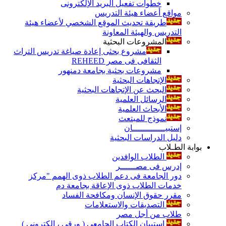
خطوات تفعيل البريد الإلكترونى
مواقع أعضاء هيئة التدريس
طريقة تحديث الموقع الشخصي لأعضاء هيئة
التدريس والهيئة المعاونة
المشروعات البحثية
مشروع بحثى إعادة صياغة تدريس التراث
الثقافى فى مصر REHEED
مشروعات بحثية بجامعة دمنهور
الإتجاهات البحثية
البحث عن الإتجاهات البحثية
الرسائل العلمية
الأبحاث العلمية
نموذج للمبتعث
إستبيـــــــــــــان
دليل الدراسات البحثية
بوابة الطـلاب
الطلاب الوافدين
إدرس فى مصــــــر
دور الجامعة فى دعم الطلاب ذوى الهمم "مركز
خدمات الطلاب ذوى الإعاقة بجامعة دم
مقرر حقوق الإنسان ومكافحة الفساد
التصديقات والاستعلامات
طلاب من أجل مصر
إستبيان الكتاب الجامعي ( ورقي ، إلكتروني )