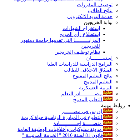
توصيف المقررات
نتائج الطلاب
خدمة البريد الالكترونى
بوابة الخريجين
إستخراج الشهادات
إستطلاع رأى الخريج
المزايـــــــــا التى تقدمها جامعة دمنهور
للخريجين
نظام توظيف الخريجين
إستبيـــــــان
البرامج الدراسية للدراسات العليا
الميثاق الاخلاقى للطالب
نتائج التعليم المفتوح
التعليم المدمج
التربية العسكرية
مصـــــــــادر التعلم
التعليم المدمج
روابط مهمة
إدرس فى مصــــــر
التطوع فى المبادرة الرئاسية حياة كريمة
منصـــــة إجـــــــــــادة
مدونة سلوكيات وأخلاقيات الوظيفة العامة
قانون 81 لسنة 2016 " الخدمة المدنيــة "