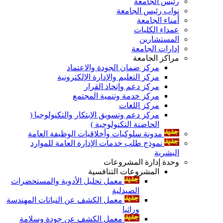
رئيس الجامعة
نواب رئيس الجامعة
أمناء الجامعة
عمداء الكليات
المستشارين
إدارات الجامعة
مراكز الجامعة
مركز ضمان الجودة والاعتماد
مركز التعليم والإدارة الإلكترونية
مركز دعم وإتخاذ القرار
مركز خدمة وتنمية المجتمع
مركز اللغات
مركز دعم وتسويق الإبتكار والتكنولوجيا (
الحاضنة التكنولوجية )
مدونة سلوكيات وأخلاقيات الوظيفة العامة
نموذج طلب خدمات الإدارة العامة للموارد
البشرية
وحدة إدارة المشروعات
المشروعات التنافسية
معمل تحليل الأدوية والمستحضرات
الصيدلية
معمل الكشف عن النباتات المهندسة
وراثيا
معمل الكشف عن جودة وسلامة