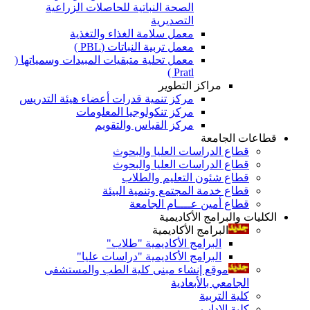
الصحة النباتية للحاصلات الزراعية
التصديرية
معمل سلامة الغذاء والتغذية
معمل تربية النباتات (PBL )
معمل تحلية متبقيات المبيدات وسمياتها (
Pratl )
مراكز التطوير
مركز تنمية قدرات أعضاء هيئة التدريس
مركز تنكولوجيا المعلومات
مركز القياس والتقويم
قطاعات الجامعة
قطاع الدراسات العليا والبحوث
قطاع الدراسات العليا والبحوث
قطاع شئون التعليم والطلاب
قطاع خدمة المجتمع وتنمية البيئة
قطاع أمين عــــام الجامعة
الكليات والبرامج الأكاديمية
البرامج الأكاديمية
البرامج الأكاديمية "طلاب"
البرامج الأكاديمية "دراسات عليا"
موقع إنشاء مبنى كلية الطب والمستشفى
الجامعي بالأبعادية
كلية التربية
كلية الاداب