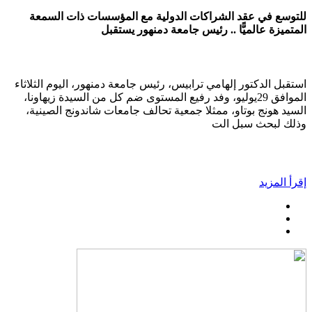
للتوسع في عقد الشراكات الدولية مع المؤسسات ذات السمعة
المتميزة عالميًّا .. رئيس جامعة دمنهور يستقبل
استقبل الدكتور إلهامي ترابيس، رئيس جامعة دمنهور، اليوم الثلاثاء
الموافق 29يوليو، وفد رفيع المستوى ضم كل من السيدة زيهاونا،
السيد هونج بوتاو، ممثلا جمعية تحالف جامعات شاندونج الصينية،
وذلك لبحث سبل الت
إقرأ المزيد