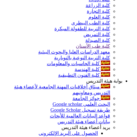
كلية الزراعة
كلية التجارة
كلية العلوم
كلية الطب البيطرى
كلية التربية للطفولة المبكرة
كلية التمريض
كلية الصيدلة
كلية طب الأسنان
معهد الدراسات العليا والبحوث البيئية
كلية التربية النوعية بالنوبارية
كلية الحاسبات والمعلومات
كلية الهندسة
كلية الفنون التطبيقية
بوابة هيئة التدريس
ميثاق أخلاقيات المهنة الجامعية لأعضاء هيئة
التدريس ومعاونيهم
جوائز الجامعة
البحث العلمى Google scholar
طريقة تسجيل Google Scholar
قواعد البيانات العالمية للأبحاث
بيانات أعضاء هيئة التدريس
بريد أعضاء هيئة التدريس
الحصول على البريد الإلكترونى