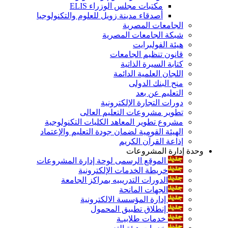
مكتبات مجلس الوزراء ELIS
أصدقاء مدينة زويل للعلوم والتكنولوجيا
الجامعات المصرية
شبكة الجامعات المصرية
هيئة الفولبرايت
قانون تنظيم الجامعات
كتابة السيرة الذاتية
اللجان العلمية الدائمة
منح البنك الدولى
التعليم عن بعد
دورات التجارة الإلكترونية
تطوير مشروعات التعليم العالى
مشروع تطوير المعاهد الكليات التكنولوجية
الهيئة القومية لضمان جودة التعليم والإعتماد
إذاعة القرآن الكريم
وحدة إدارة المشروعات
الموقع الرسمى لوحة إدارة المشروعات
خريطة الخدمات الإلكترونية
الدورات التدريبيه بمراكز الجامعة
الجهات المانحة
إدارة المؤسسة الالكترونية
إنطلاق تطبيق المحمول
خدمات طلابيـة