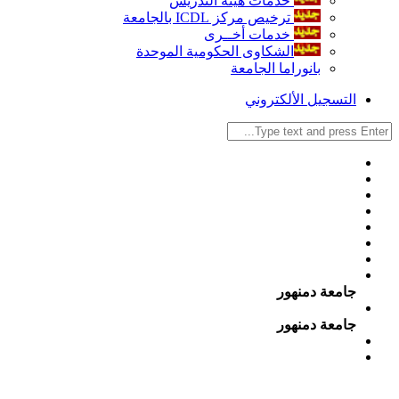
خدمات هيئة التدريس
ترخيص مركز ICDL بالجامعة
خدمات أخــرى
الشكاوى الحكومية الموحدة
بانوراما الجامعة
التسجيل الألكتروني
جامعة دمنهور
جامعة دمنهور