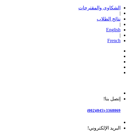
الشكاوى والمقترحات
|
نتائج الطلاب
|
English
|
French
إتصل بنا!
3368069-(045)(002)
البريد الإلكتروني!