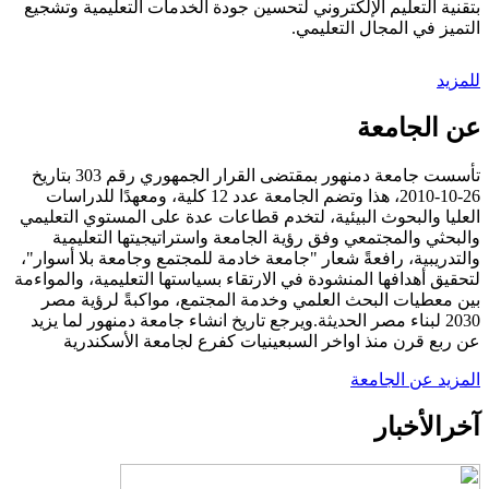
بتقنية التعليم الإلكتروني لتحسين جودة الخدمات التعليمية وتشجيع
التميز في المجال التعليمي.
للمزيد
عن الجامعة
تأسست جامعة دمنهور بمقتضى القرار الجمهوري رقم 303 بتاريخ
26-10-2010، هذا وتضم الجامعة عدد 12 كلية، ومعهدًا للدراسات
العليا والبحوث البيئية، لتخدم قطاعات عدة على المستوي التعليمي
والبحثي والمجتمعي وفق رؤية الجامعة واستراتيجيتها التعليمية
والتدريبية، رافعةً شعار "جامعة خادمة للمجتمع وجامعة بلا أسوار"،
لتحقيق أهدافها المنشودة في الارتقاء بسياستها التعليمية، والمواءمة
بين معطيات البحث العلمي وخدمة المجتمع، مواكبةً لرؤية مصر
2030 لبناء مصر الحديثة.ويرجع تاريخ انشاء جامعة دمنهور لما يزيد
عن ربع قرن منذ اواخر السبعينيات كفرع لجامعة الأسكندرية
المزيد عن الجامعة
آخر
الأخبار