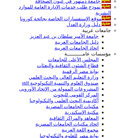
جامعة دمنهور في عيون الصحافة
نموذج طلب خدمات الإدارة العامة للموارد
البشرية
موقع الإستفسارات الخاصة بجائحة كورونا
دليل وزارة العدل
جامعات عربية
جامعة الأمير سلطان بن عبد العزيز
دليل الجامعات العربية
إتحاد الجامعات العربية
مؤسسات عامــــــــــة
المجلس الأعلى للجامعات
قطاع الشئون الثقافية والبعثات
بوابة مصر الرقمية
وزارة التعليم العالى والبحث العلمي
صندوق العلوم والتنمية التكنولوجية stdf
المشروعات الممولة من الإتحاد الأوروبى
المركز القومى للبحوث
أكاديمية البحث العلمى والتكنولوجيا
مكتبات الجامعات المصرية
مكتبة الإسكندرية
المعاهد والمراكز الثقافية
إتحاد مكتبات الجامعات المصرية
مجمع اللغة العربية
بوابة مصر للعلوم والتكتولوجيا