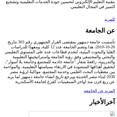
بتقنية التعليم الإلكتروني لتحسين جودة الخدمات التعليمية وتشجيع
التميز في المجال التعليمي.
للمزيد
عن الجامعة
تأسست جامعة دمنهور بمقتضى القرار الجمهوري رقم 303 بتاريخ
26-10-2010، هذا وتضم الجامعة عدد 12 كلية، ومعهدًا للدراسات
العليا والبحوث البيئية، لتخدم قطاعات عدة على المستوي التعليمي
والبحثي والمجتمعي وفق رؤية الجامعة واستراتيجيتها التعليمية
والتدريبية، رافعةً شعار "جامعة خادمة للمجتمع وجامعة بلا أسوار"،
لتحقيق أهدافها المنشودة في الارتقاء بسياستها التعليمية، والمواءمة
بين معطيات البحث العلمي وخدمة المجتمع، مواكبةً لرؤية مصر
2030 لبناء مصر الحديثة.ويرجع تاريخ انشاء جامعة دمنهور لما يزيد
عن ربع قرن منذ اواخر السبعينيات كفرع لجامعة الأسكندرية
المزيد عن الجامعة
آخر
الأخبار