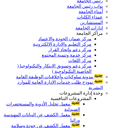
رئيس الجامعة
نواب رئيس الجامعة
أمناء الجامعة
عمداء الكليات
المستشارين
إدارات الجامعة
مراكز الجامعة
مركز ضمان الجودة والاعتماد
مركز التعليم والإدارة الإلكترونية
مركز دعم وإتخاذ القرار
مركز خدمة وتنمية المجتمع
مركز اللغات
مركز دعم وتسويق الإبتكار والتكنولوجيا (
الحاضنة التكنولوجية )
مدونة سلوكيات وأخلاقيات الوظيفة العامة
نموذج طلب خدمات الإدارة العامة للموارد
البشرية
وحدة إدارة المشروعات
المشروعات التنافسية
معمل تحليل الأدوية والمستحضرات
الصيدلية
معمل الكشف عن النباتات المهندسة
وراثيا
معمل الكشف عن جودة وسلامة