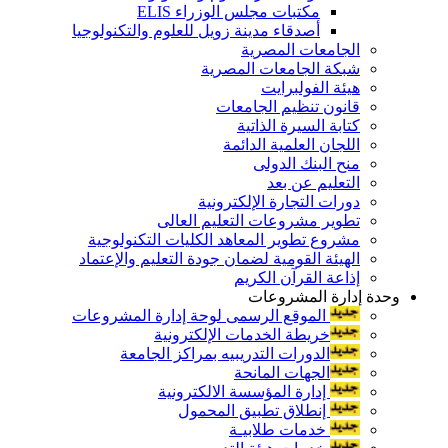
مكتبات مجلس الوزراء ELIS
أصدقاء مدينة زويل للعلوم والتكنولوجيا
الجامعات المصرية
شبكة الجامعات المصرية
هيئة الفولبرايت
قانون تنظيم الجامعات
كتابة السيرة الذاتية
اللجان العلمية الدائمة
منح البنك الدولى
التعليم عن بعد
دورات التجارة الإلكترونية
تطوير مشروعات التعليم العالى
مشروع تطوير المعاهد الكليات التكنولوجية
الهيئة القومية لضمان جودة التعليم والإعتماد
إذاعة القرآن الكريم
وحدة إدارة المشروعات
الموقع الرسمى لوحة إدارة المشروعات
خريطة الخدمات الإلكترونية
الدورات التدريبيه بمراكز الجامعة
الجهات المانحة
إدارة المؤسسة الالكترونية
إنطلاق تطبيق المحمول
خدمات طلابيـة