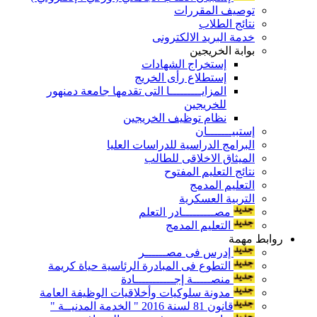
توصيف المقررات
نتائج الطلاب
خدمة البريد الالكترونى
بوابة الخريجين
إستخراج الشهادات
إستطلاع رأى الخريج
المزايـــــــــا التى تقدمها جامعة دمنهور
للخريجين
نظام توظيف الخريجين
إستبيـــــــان
البرامج الدراسية للدراسات العليا
الميثاق الاخلاقى للطالب
نتائج التعليم المفتوح
التعليم المدمج
التربية العسكرية
مصـــــــــادر التعلم
التعليم المدمج
روابط مهمة
إدرس فى مصــــــر
التطوع فى المبادرة الرئاسية حياة كريمة
منصـــــة إجـــــــــــادة
مدونة سلوكيات وأخلاقيات الوظيفة العامة
قانون 81 لسنة 2016 " الخدمة المدنيــة "