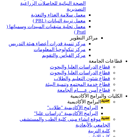
الصحة النباتية للحاصلات الزراعية
التصديرية
معمل سلامة الغذاء والتغذية
معمل تربية النباتات (PBL )
معمل تحلية متبقيات المبيدات وسمياتها (
Pratl )
مراكز التطوير
مركز تنمية قدرات أعضاء هيئة التدريس
مركز تنكولوجيا المعلومات
مركز القياس والتقويم
قطاعات الجامعة
قطاع الدراسات العليا والبحوث
قطاع الدراسات العليا والبحوث
قطاع شئون التعليم والطلاب
قطاع خدمة المجتمع وتنمية البيئة
قطاع أمين عــــام الجامعة
الكليات والبرامج الأكاديمية
البرامج الأكاديمية
البرامج الأكاديمية "طلاب"
البرامج الأكاديمية "دراسات عليا"
موقع إنشاء مبنى كلية الطب والمستشفى
الجامعي بالأبعادية
كلية التربية
كلية الاداب