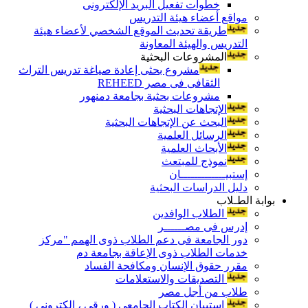
خطوات تفعيل البريد الإلكترونى
مواقع أعضاء هيئة التدريس
طريقة تحديث الموقع الشخصي لأعضاء هيئة
التدريس والهيئة المعاونة
المشروعات البحثية
مشروع بحثى إعادة صياغة تدريس التراث
الثقافى فى مصر REHEED
مشروعات بحثية بجامعة دمنهور
الإتجاهات البحثية
البحث عن الإتجاهات البحثية
الرسائل العلمية
الأبحاث العلمية
نموذج للمبتعث
إستبيـــــــــــــان
دليل الدراسات البحثية
بوابة الطـلاب
الطلاب الوافدين
إدرس فى مصــــــر
دور الجامعة فى دعم الطلاب ذوى الهمم "مركز
خدمات الطلاب ذوى الإعاقة بجامعة دم
مقرر حقوق الإنسان ومكافحة الفساد
التصديقات والاستعلامات
طلاب من أجل مصر
إستبيان الكتاب الجامعي ( ورقي ، إلكتروني )