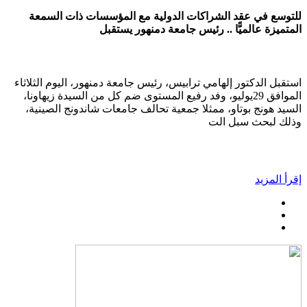
للتوسع في عقد الشراكات الدولية مع المؤسسات ذات السمعة
المتميزة عالميًّا .. رئيس جامعة دمنهور يستقبل
استقبل الدكتور إلهامي ترابيس، رئيس جامعة دمنهور، اليوم الثلاثاء
الموافق 29يوليو، وفد رفيع المستوى ضم كل من السيدة زيهاونا،
السيد هونج بوتاو، ممثلا جمعية تحالف جامعات شاندونج الصينية،
وذلك لبحث سبل الت
إقرأ المزيد