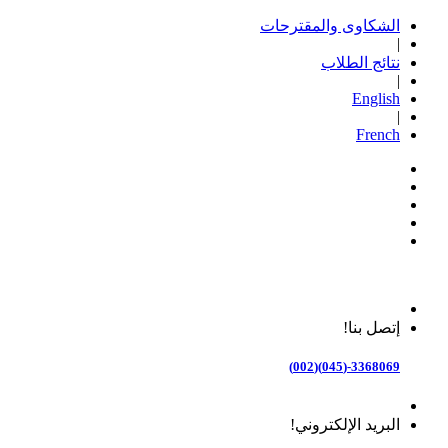
الشكاوى والمقترحات
|
نتائج الطلاب
|
English
|
French
إتصل بنا!
3368069-(045)(002)
البريد الإلكتروني!