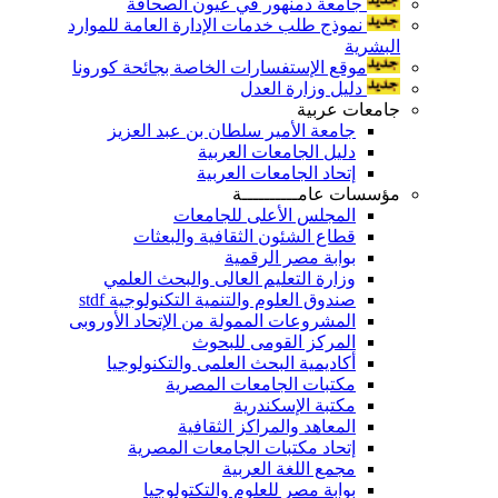
جامعة دمنهور في عيون الصحافة
نموذج طلب خدمات الإدارة العامة للموارد
البشرية
موقع الإستفسارات الخاصة بجائحة كورونا
دليل وزارة العدل
جامعات عربية
جامعة الأمير سلطان بن عبد العزيز
دليل الجامعات العربية
إتحاد الجامعات العربية
مؤسسات عامــــــــــة
المجلس الأعلى للجامعات
قطاع الشئون الثقافية والبعثات
بوابة مصر الرقمية
وزارة التعليم العالى والبحث العلمي
صندوق العلوم والتنمية التكنولوجية stdf
المشروعات الممولة من الإتحاد الأوروبى
المركز القومى للبحوث
أكاديمية البحث العلمى والتكنولوجيا
مكتبات الجامعات المصرية
مكتبة الإسكندرية
المعاهد والمراكز الثقافية
إتحاد مكتبات الجامعات المصرية
مجمع اللغة العربية
بوابة مصر للعلوم والتكتولوجيا