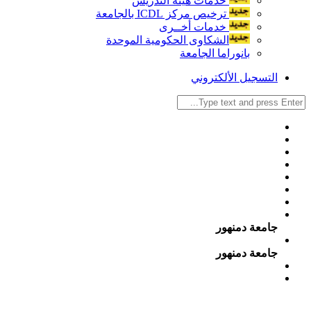
خدمات هيئة التدريس
ترخيص مركز ICDL بالجامعة
خدمات أخــرى
الشكاوى الحكومية الموحدة
بانوراما الجامعة
التسجيل الألكتروني
جامعة دمنهور
جامعة دمنهور