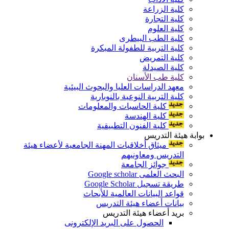
كلية الزراعة
كلية التجارة
كلية العلوم
كلية الطب البيطرى
كلية التربية للطفولة المبكرة
كلية التمريض
كلية الصيدلة
كلية طب الأسنان
معهد الدراسات العليا والبحوث البيئية
كلية التربية النوعية بالنوبارية
كلية الحاسبات والمعلومات
كلية الهندسة
كلية الفنون التطبيقية
بوابة هيئة التدريس
ميثاق أخلاقيات المهنة الجامعية لأعضاء هيئة
التدريس ومعاونيهم
جوائز الجامعة
البحث العلمى Google scholar
طريقة تسجيل Google Scholar
قواعد البيانات العالمية للأبحاث
بيانات أعضاء هيئة التدريس
بريد أعضاء هيئة التدريس
الحصول على البريد الإلكترونى