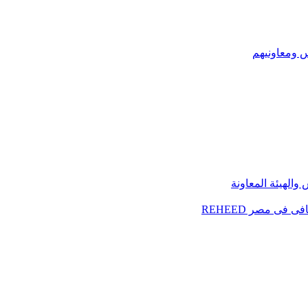
س ومعاونيهم
الهيئة المعاونة
فى مصر REHEED