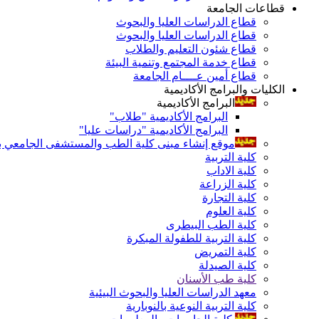
قطاعات الجامعة
قطاع الدراسات العليا والبحوث
قطاع الدراسات العليا والبحوث
قطاع شئون التعليم والطلاب
قطاع خدمة المجتمع وتنمية البيئة
قطاع أمين عــــام الجامعة
الكليات والبرامج الأكاديمية
البرامج الأكاديمية
البرامج الأكاديمية "طلاب"
البرامج الأكاديمية "دراسات عليا"
موقع إنشاء مبنى كلية الطب والمستشفى الجامعي بال
كلية التربية
كلية الاداب
كلية الزراعة
كلية التجارة
كلية العلوم
كلية الطب البيطرى
كلية التربية للطفولة المبكرة
كلية التمريض
كلية الصيدلة
كلية طب الأسنان
معهد الدراسات العليا والبحوث البيئية
كلية التربية النوعية بالنوبارية