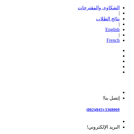
الشكاوى والمقترحات
|
نتائج الطلاب
|
English
|
French
إتصل بنا!
3368069-(045)(002)
البريد الإلكتروني!