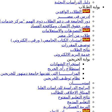
دليل الدراسات البحثية
بوابة الطـلاب
الطلاب الوافدين
إدرس فى مصــــــر
دور الجامعة فى دعم الطلاب ذوى الهمم "مركز خدمات ال
مقرر حقوق الإنسان ومكافحة الفساد
التصديقات والاستعلامات
طلاب من أجل مصر
إستبيان الكتاب الجامعي ( ورقي ، إلكتروني )
توصيف المقررات
نتائج الطلاب
خدمة البريد الالكترونى
بوابة الخريجين
إستخراج الشهادات
إستطلاع رأى الخريج
المزايـــــــــا التى تقدمها جامعة دمنهور للخريجين
نظام توظيف الخريجين
إستبيـــــــان
البرامج الدراسية للدراسات العليا
الميثاق الاخلاقى للطالب
نتائج التعليم المفتوح
التعليم المدمج
التربية العسكرية
مصـــــــــادر التعلم