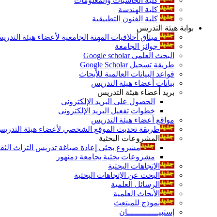
كلية الحاسبات والمعلومات
كلية الهندسة
كلية الفنون التطبيقية
بوابة هيئة التدريس
ميثاق أخلاقيات المهنة الجامعية لأعضاء هيئة التدري
جوائز الجامعة
البحث العلمى Google scholar
طريقة تسجيل Google Scholar
قواعد البيانات العالمية للأبحاث
بيانات أعضاء هيئة التدريس
بريد أعضاء هيئة التدريس
الحصول على البريد الإلكترونى
خطوات تفعيل البريد الإلكترونى
مواقع أعضاء هيئة التدريس
طريقة تحديث الموقع الشخصي لأعضاء هيئة التدريس و
المشروعات البحثية
مشروع بحثى إعادة صياغة تدريس التراث الثقافى 
مشروعات بحثية بجامعة دمنهور
الإتجاهات البحثية
البحث عن الإتجاهات البحثية
الرسائل العلمية
الأبحاث العلمية
نموذج للمبتعث
إستبيـــــــــــــان