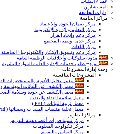
عمداء الكليات
المستشارين
إدارات الجامعة
مراكز الجامعة
مركز ضمان الجودة والاعتماد
مركز التعليم والإدارة الإلكترونية
مركز دعم وإتخاذ القرار
مركز خدمة وتنمية المجتمع
مركز اللغات
مركز دعم وتسويق الإبتكار والتكنولوجيا ( الحاضنة ا
مدونة سلوكيات وأخلاقيات الوظيفة العامة
نموذج طلب خدمات الإدارة العامة للموارد البشرية
وحدة إدارة المشروعات
المشروعات التنافسية
معمل تحليل الأدوية والمستحضرات الص
معمل الكشف عن النباتات المهندسة ورا
معمل الكشف عن جودة وسلامة الصحة الن
معمل سلامة الغذاء والتغذية
معمل تربية النباتات (PBL )
معمل تحلية متبقيات المبيدات وسمياتها ( Pratl )
مراكز التطوير
مركز تنمية قدرات أعضاء هيئة التدريس
مركز تنكولوجيا المعلومات
مركز القياس والتقويم