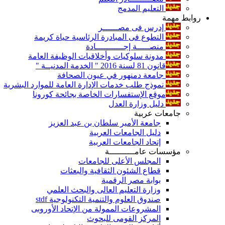
التعليم المدمج
روابط مهمة
إدرس فى مصــــــر
التطوع فى المبادرة الرئاسية حياة كريمة
منصـــــة إجـــــــــــادة
مدونة سلوكيات وأخلاقيات الوظيفة العامة
قانون 81 لسنة 2016 " الخدمة المدنيــة "
جامعة دمنهور في عيون الصحافة
نموذج طلب خدمات الإدارة العامة للموارد البشرية
موقع الإستفسارات الخاصة بجائحة كورونا
دليل وزارة العدل
جامعات عربية
جامعة الأمير سلطان بن عبد العزيز
دليل الجامعات العربية
إتحاد الجامعات العربية
مؤسسات عامــــــــــة
المجلس الأعلى للجامعات
قطاع الشئون الثقافية والبعثات
بوابة مصر الرقمية
وزارة التعليم العالى والبحث العلمي
صندوق العلوم والتنمية التكنولوجية stdf
المشروعات الممولة من الإتحاد الأوروبى
المركز القومى للبحوث