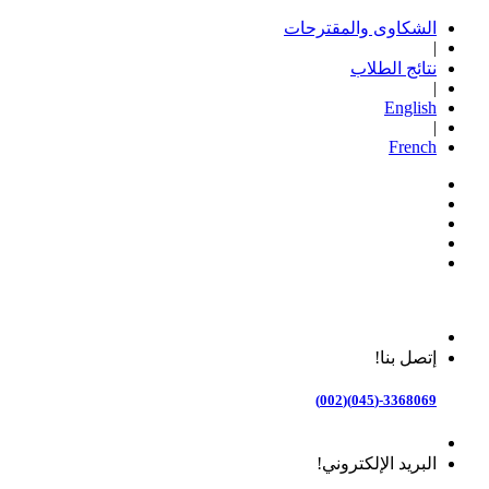
الشكاوى والمقترحات
|
نتائج الطلاب
|
English
|
French
إتصل بنا!
3368069-(045)(002)
البريد الإلكتروني!