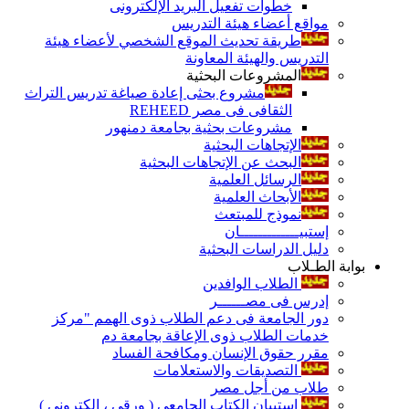
خطوات تفعيل البريد الإلكترونى
مواقع أعضاء هيئة التدريس
طريقة تحديث الموقع الشخصي لأعضاء هيئة
التدريس والهيئة المعاونة
المشروعات البحثية
مشروع بحثى إعادة صياغة تدريس التراث
الثقافى فى مصر REHEED
مشروعات بحثية بجامعة دمنهور
الإتجاهات البحثية
البحث عن الإتجاهات البحثية
الرسائل العلمية
الأبحاث العلمية
نموذج للمبتعث
إستبيـــــــــــــان
دليل الدراسات البحثية
بوابة الطـلاب
الطلاب الوافدين
إدرس فى مصــــــر
دور الجامعة فى دعم الطلاب ذوى الهمم "مركز
خدمات الطلاب ذوى الإعاقة بجامعة دم
مقرر حقوق الإنسان ومكافحة الفساد
التصديقات والاستعلامات
طلاب من أجل مصر
إستبيان الكتاب الجامعي ( ورقي ، إلكتروني )