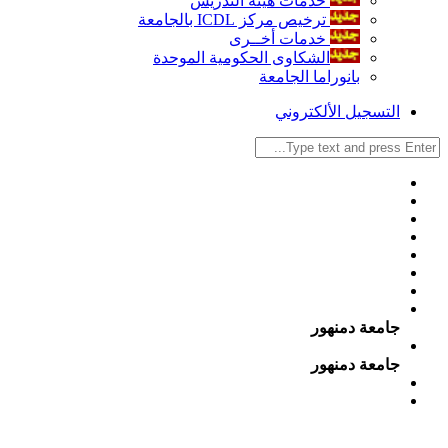
خدمات هيئة التدريس
ترخيص مركز ICDL بالجامعة
خدمات أخــرى
الشكاوى الحكومية الموحدة
بانوراما الجامعة
التسجيل الألكتروني
جامعة دمنهور
جامعة دمنهور