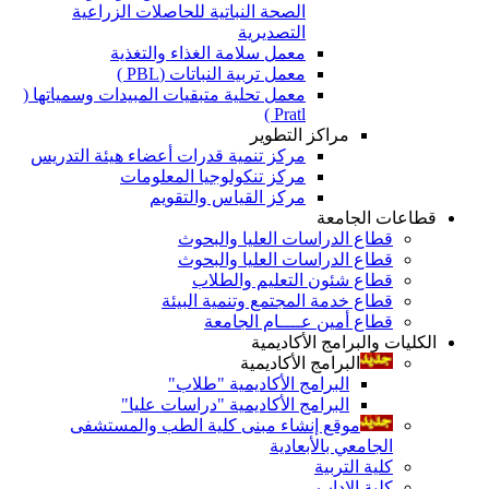
الصحة النباتية للحاصلات الزراعية
التصديرية
معمل سلامة الغذاء والتغذية
معمل تربية النباتات (PBL )
معمل تحلية متبقيات المبيدات وسمياتها (
Pratl )
مراكز التطوير
مركز تنمية قدرات أعضاء هيئة التدريس
مركز تنكولوجيا المعلومات
مركز القياس والتقويم
قطاعات الجامعة
قطاع الدراسات العليا والبحوث
قطاع الدراسات العليا والبحوث
قطاع شئون التعليم والطلاب
قطاع خدمة المجتمع وتنمية البيئة
قطاع أمين عــــام الجامعة
الكليات والبرامج الأكاديمية
البرامج الأكاديمية
البرامج الأكاديمية "طلاب"
البرامج الأكاديمية "دراسات عليا"
موقع إنشاء مبنى كلية الطب والمستشفى
الجامعي بالأبعادية
كلية التربية
كلية الاداب