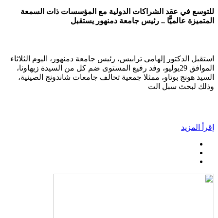
للتوسع في عقد الشراكات الدولية مع المؤسسات ذات السمعة
المتميزة عالميًّا .. رئيس جامعة دمنهور يستقبل
استقبل الدكتور إلهامي ترابيس، رئيس جامعة دمنهور، اليوم الثلاثاء
الموافق 29يوليو، وفد رفيع المستوى ضم كل من السيدة زيهاونا،
السيد هونج بوتاو، ممثلا جمعية تحالف جامعات شاندونج الصينية،
وذلك لبحث سبل الت
إقرأ المزيد