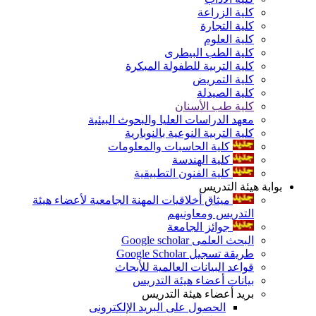
كلية الزراعة
كلية التجارة
كلية العلوم
كلية الطب البيطرى
كلية التربية للطفولة المبكرة
كلية التمريض
كلية الصيدلة
كلية طب الأسنان
معهد الدراسات العليا والبحوث البيئية
كلية التربية النوعية بالنوبارية
كلية الحاسبات والمعلومات
كلية الهندسة
كلية الفنون التطبيقية
بوابة هيئة التدريس
ميثاق أخلاقيات المهنة الجامعية لأعضاء هيئة
التدريس ومعاونيهم
جوائز الجامعة
البحث العلمى Google scholar
طريقة تسجيل Google Scholar
قواعد البيانات العالمية للأبحاث
بيانات أعضاء هيئة التدريس
بريد أعضاء هيئة التدريس
الحصول على البريد الإلكترونى