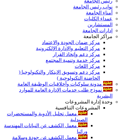
رئيس الجامعة
نواب رئيس الجامعة
أمناء الجامعة
عمداء الكليات
المستشارين
إدارات الجامعة
مراكز الجامعة
مركز ضمان الجودة والاعتماد
مركز التعليم والإدارة الإلكترونية
مركز دعم وإتخاذ القرار
مركز خدمة وتنمية المجتمع
مركز اللغات
مركز دعم وتسويق الإبتكار والتكنولوجيا (
الحاضنة التكنولوجية )
مدونة سلوكيات وأخلاقيات الوظيفة العامة
نموذج طلب خدمات الإدارة العامة للموارد
البشرية
وحدة إدارة المشروعات
المشروعات التنافسية
معمل تحليل الأدوية والمستحضرات
الصيدلية
معمل الكشف عن النباتات المهندسة
وراثيا
معمل الكشف عن جودة وسلامة