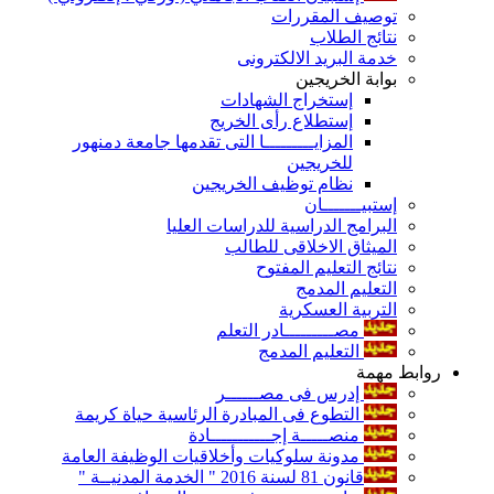
توصيف المقررات
نتائج الطلاب
خدمة البريد الالكترونى
بوابة الخريجين
إستخراج الشهادات
إستطلاع رأى الخريج
المزايـــــــــا التى تقدمها جامعة دمنهور
للخريجين
نظام توظيف الخريجين
إستبيـــــــان
البرامج الدراسية للدراسات العليا
الميثاق الاخلاقى للطالب
نتائج التعليم المفتوح
التعليم المدمج
التربية العسكرية
مصـــــــــادر التعلم
التعليم المدمج
روابط مهمة
إدرس فى مصــــــر
التطوع فى المبادرة الرئاسية حياة كريمة
منصـــــة إجـــــــــــادة
مدونة سلوكيات وأخلاقيات الوظيفة العامة
قانون 81 لسنة 2016 " الخدمة المدنيــة "