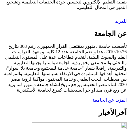
بتقنية التعليم الإلكتروني لتحسين جودة الخدمات التعليمية وتشجيع
التميز في المجال التعليمي.
للمزيد
عن الجامعة
تأسست جامعة دمنهور بمقتضى القرار الجمهوري رقم 303 بتاريخ
26-10-2010، هذا وتضم الجامعة عدد 12 كلية، ومعهدًا للدراسات
العليا والبحوث البيئية، لتخدم قطاعات عدة على المستوي التعليمي
والبحثي والمجتمعي وفق رؤية الجامعة واستراتيجيتها التعليمية
والتدريبية، رافعةً شعار "جامعة خادمة للمجتمع وجامعة بلا أسوار"،
لتحقيق أهدافها المنشودة في الارتقاء بسياستها التعليمية، والمواءمة
بين معطيات البحث العلمي وخدمة المجتمع، مواكبةً لرؤية مصر
2030 لبناء مصر الحديثة.ويرجع تاريخ انشاء جامعة دمنهور لما يزيد
عن ربع قرن منذ اواخر السبعينيات كفرع لجامعة الأسكندرية
المزيد عن الجامعة
آخر
الأخبار