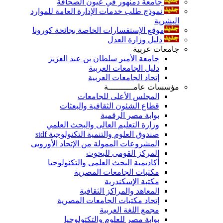
جامعة دمنهور في عيون الصحافة
نموذج طلب خدمات الإدارة العامة للموارد
البشرية
موقع الإستفسارات الخاصة بجائحة كورونا
دليل وزارة العدل
جامعات عربية
جامعة الأمير سلطان بن عبد العزيز
دليل الجامعات العربية
إتحاد الجامعات العربية
مؤسسات عامــــــــــة
المجلس الأعلى للجامعات
قطاع الشئون الثقافية والبعثات
بوابة مصر الرقمية
وزارة التعليم العالى والبحث العلمي
صندوق العلوم والتنمية التكنولوجية stdf
المشروعات الممولة من الإتحاد الأوروبى
المركز القومى للبحوث
أكاديمية البحث العلمى والتكنولوجيا
مكتبات الجامعات المصرية
مكتبة الإسكندرية
المعاهد والمراكز الثقافية
إتحاد مكتبات الجامعات المصرية
مجمع اللغة العربية
بوابة مصر للعلوم والتكتولوجيا