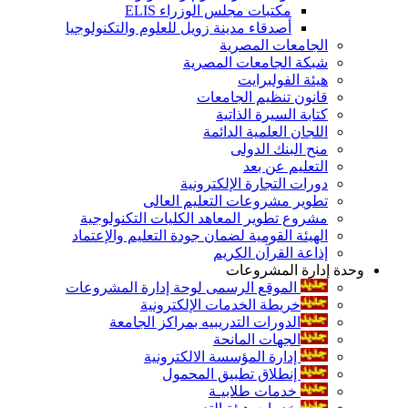
مكتبات مجلس الوزراء ELIS
أصدقاء مدينة زويل للعلوم والتكنولوجيا
الجامعات المصرية
شبكة الجامعات المصرية
هيئة الفولبرايت
قانون تنظيم الجامعات
كتابة السيرة الذاتية
اللجان العلمية الدائمة
منح البنك الدولى
التعليم عن بعد
دورات التجارة الإلكترونية
تطوير مشروعات التعليم العالى
مشروع تطوير المعاهد الكليات التكنولوجية
الهيئة القومية لضمان جودة التعليم والإعتماد
إذاعة القرآن الكريم
وحدة إدارة المشروعات
الموقع الرسمى لوحة إدارة المشروعات
خريطة الخدمات الإلكترونية
الدورات التدريبيه بمراكز الجامعة
الجهات المانحة
إدارة المؤسسة الالكترونية
إنطلاق تطبيق المحمول
خدمات طلابيـة