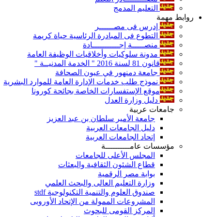
التعليم المدمج
روابط مهمة
إدرس فى مصــــــر
التطوع فى المبادرة الرئاسية حياة كريمة
منصـــــة إجـــــــــــادة
مدونة سلوكيات وأخلاقيات الوظيفة العامة
قانون 81 لسنة 2016 " الخدمة المدنيــة "
جامعة دمنهور في عيون الصحافة
نموذج طلب خدمات الإدارة العامة للموارد البشرية
موقع الإستفسارات الخاصة بجائحة كورونا
دليل وزارة العدل
جامعات عربية
جامعة الأمير سلطان بن عبد العزيز
دليل الجامعات العربية
إتحاد الجامعات العربية
مؤسسات عامــــــــــة
المجلس الأعلى للجامعات
قطاع الشئون الثقافية والبعثات
بوابة مصر الرقمية
وزارة التعليم العالى والبحث العلمي
صندوق العلوم والتنمية التكنولوجية stdf
المشروعات الممولة من الإتحاد الأوروبى
المركز القومى للبحوث