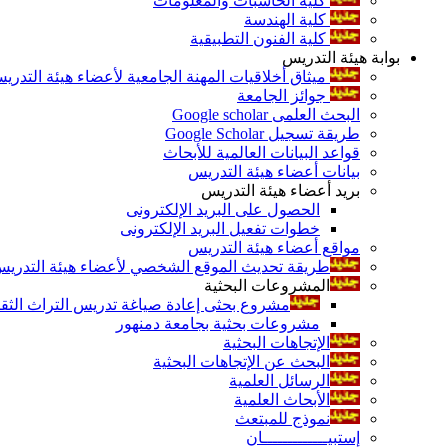
كلية الحاسبات والمعلومات
كلية الهندسة
كلية الفنون التطبيقية
بوابة هيئة التدريس
ميثاق أخلاقيات المهنة الجامعية لأعضاء هيئة التدري
جوائز الجامعة
البحث العلمى Google scholar
طريقة تسجيل Google Scholar
قواعد البيانات العالمية للأبحاث
بيانات أعضاء هيئة التدريس
بريد أعضاء هيئة التدريس
الحصول على البريد الإلكترونى
خطوات تفعيل البريد الإلكترونى
مواقع أعضاء هيئة التدريس
طريقة تحديث الموقع الشخصي لأعضاء هيئة التدريس و
المشروعات البحثية
مشروع بحثى إعادة صياغة تدريس التراث الثقافى 
مشروعات بحثية بجامعة دمنهور
الإتجاهات البحثية
البحث عن الإتجاهات البحثية
الرسائل العلمية
الأبحاث العلمية
نموذج للمبتعث
إستبيـــــــــــــان