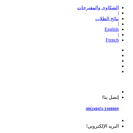
الشكاوى والمقترحات
|
نتائج الطلاب
|
English
|
French
إتصل بنا!
3368069-(045)(002)
البريد الإلكتروني!