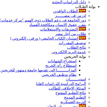
دليل الدراسات البحثية
بوابة الطـلاب
الطلاب الوافدين
إدرس فى مصــــــر
دور الجامعة فى دعم الطلاب ذوى الهمم "مركز خدمات ال
مقرر حقوق الإنسان ومكافحة الفساد
التصديقات والاستعلامات
طلاب من أجل مصر
إستبيان الكتاب الجامعي ( ورقي ، إلكتروني )
توصيف المقررات
نتائج الطلاب
خدمة البريد الالكترونى
بوابة الخريجين
إستخراج الشهادات
إستطلاع رأى الخريج
المزايـــــــــا التى تقدمها جامعة دمنهور للخريجين
نظام توظيف الخريجين
إستبيـــــــان
البرامج الدراسية للدراسات العليا
الميثاق الاخلاقى للطالب
نتائج التعليم المفتوح
التعليم المدمج
التربية العسكرية
مصـــــــــادر التعلم