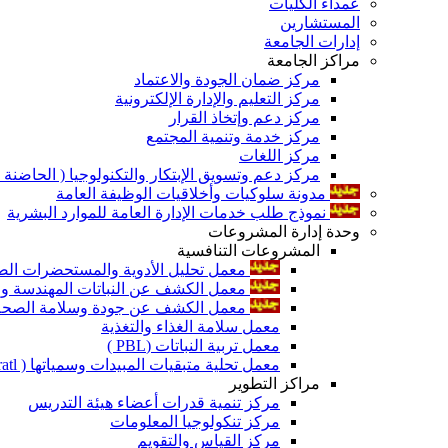
عمداء الكليات
المستشارين
إدارات الجامعة
مراكز الجامعة
مركز ضمان الجودة والاعتماد
مركز التعليم والإدارة الإلكترونية
مركز دعم وإتخاذ القرار
مركز خدمة وتنمية المجتمع
مركز اللغات
مركز دعم وتسويق الإبتكار والتكنولوجيا ( الحاضنة ا
مدونة سلوكيات وأخلاقيات الوظيفة العامة
نموذج طلب خدمات الإدارة العامة للموارد البشرية
وحدة إدارة المشروعات
المشروعات التنافسية
معمل تحليل الأدوية والمستحضرات الص
معمل الكشف عن النباتات المهندسة ورا
معمل الكشف عن جودة وسلامة الصحة الن
معمل سلامة الغذاء والتغذية
معمل تربية النباتات (PBL )
معمل تحلية متبقيات المبيدات وسمياتها ( Pratl )
مراكز التطوير
مركز تنمية قدرات أعضاء هيئة التدريس
مركز تنكولوجيا المعلومات
مركز القياس والتقويم