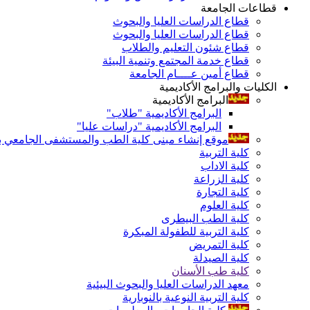
قطاعات الجامعة
قطاع الدراسات العليا والبحوث
قطاع الدراسات العليا والبحوث
قطاع شئون التعليم والطلاب
قطاع خدمة المجتمع وتنمية البيئة
قطاع أمين عــــام الجامعة
الكليات والبرامج الأكاديمية
البرامج الأكاديمية
البرامج الأكاديمية "طلاب"
البرامج الأكاديمية "دراسات عليا"
موقع إنشاء مبنى كلية الطب والمستشفى الجامعي بال
كلية التربية
كلية الاداب
كلية الزراعة
كلية التجارة
كلية العلوم
كلية الطب البيطرى
كلية التربية للطفولة المبكرة
كلية التمريض
كلية الصيدلة
كلية طب الأسنان
معهد الدراسات العليا والبحوث البيئية
كلية التربية النوعية بالنوبارية