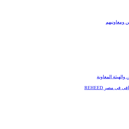
س ومعاونيهم
الهيئة المعاونة
فى مصر REHEED