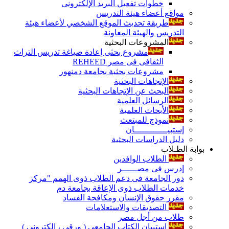
خطوات تفعيل البريد الإلكترونى
مواقع أعضاء هيئة التدريس
طريقة تحديث الموقع الشخصي لأعضاء هيئة
التدريس والهيئة المعاونة
المشروعات البحثية
مشروع بحثى إعادة صياغة تدريس التراث
الثقافى فى مصر REHEED
مشروعات بحثية بجامعة دمنهور
الإتجاهات البحثية
البحث عن الإتجاهات البحثية
الرسائل العلمية
الأبحاث العلمية
نموذج للمبتعث
إستبيـــــــــــــان
دليل الدراسات البحثية
بوابة الطـلاب
الطلاب الوافدين
إدرس فى مصــــــر
دور الجامعة فى دعم الطلاب ذوى الهمم "مركز
خدمات الطلاب ذوى الإعاقة بجامعة دم
مقرر حقوق الإنسان ومكافحة الفساد
التصديقات والاستعلامات
طلاب من أجل مصر
إستبيان الكتاب الجامعي ( ورقي ، إلكتروني )