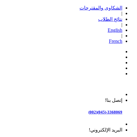
الشكاوى والمقترحات
|
نتائج الطلاب
|
English
|
French
إتصل بنا!
3368069-(045)(002)
البريد الإلكتروني!