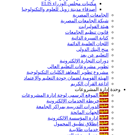
مكتبات مجلس الوزراء ELIS
أصدقاء مدينة زويل للعلوم والتكنولوجيا
الجامعات المصرية
شبكة الجامعات المصرية
هيئة الفولبرايت
قانون تنظيم الجامعات
كتابة السيرة الذاتية
اللجان العلمية الدائمة
منح البنك الدولى
التعليم عن بعد
دورات التجارة الإلكترونية
تطوير مشروعات التعليم العالى
مشروع تطوير المعاهد الكليات التكنولوجية
الهيئة القومية لضمان جودة التعليم والإعتماد
إذاعة القرآن الكريم
وحدة إدارة المشروعات
الموقع الرسمى لوحة إدارة المشروعات
خريطة الخدمات الإلكترونية
الدورات التدريبيه بمراكز الجامعة
الجهات المانحة
إدارة المؤسسة الالكترونية
إنطلاق تطبيق المحمول
خدمات طلابيـة