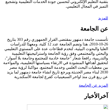
بتقنية التعليم الإلكتروني لتحسين جودة الخدمات التعليمية وتشجيع
التميز في المجال التعليمي.
للمزيد
عن الجامعة
تأسست جامعة دمنهور بمقتضى القرار الجمهوري رقم 303 بتاريخ
26-10-2010، هذا وتضم الجامعة عدد 12 كلية، ومعهدًا للدراسات
العليا والبحوث البيئية، لتخدم قطاعات عدة على المستوي التعليمي
والبحثي والمجتمعي وفق رؤية الجامعة واستراتيجيتها التعليمية
والتدريبية، رافعةً شعار "جامعة خادمة للمجتمع وجامعة بلا أسوار"،
لتحقيق أهدافها المنشودة في الارتقاء بسياستها التعليمية، والمواءمة
بين معطيات البحث العلمي وخدمة المجتمع، مواكبةً لرؤية مصر
2030 لبناء مصر الحديثة.ويرجع تاريخ انشاء جامعة دمنهور لما يزيد
عن ربع قرن منذ اواخر السبعينيات كفرع لجامعة الأسكندرية
المزيد عن الجامعة
آخر
الأخبار