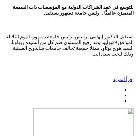
للتوسع في عقد الشراكات الدولية مع المؤسسات ذات السمعة
المتميزة عالميًّا .. رئيس جامعة دمنهور يستقبل
استقبل الدكتور إلهامي ترابيس، رئيس جامعة دمنهور، اليوم الثلاثاء
الموافق 29يوليو، وفد رفيع المستوى ضم كل من السيدة زيهاونا،
السيد هونج بوتاو، ممثلا جمعية تحالف جامعات شاندونج الصينية،
وذلك لبحث سبل الت
إقرأ المزيد