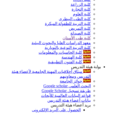
كلية الزراعة
كلية التجارة
كلية العلوم
كلية الطب البيطرى
كلية التربية للطفولة المبكرة
كلية التمريض
كلية الصيدلة
كلية طب الأسنان
معهد الدراسات العليا والبحوث البيئية
كلية التربية النوعية بالنوبارية
كلية الحاسبات والمعلومات
كلية الهندسة
كلية الفنون التطبيقية
بوابة هيئة التدريس
ميثاق أخلاقيات المهنة الجامعية لأعضاء هيئة
التدريس ومعاونيهم
جوائز الجامعة
البحث العلمى Google scholar
طريقة تسجيل Google Scholar
قواعد البيانات العالمية للأبحاث
بيانات أعضاء هيئة التدريس
بريد أعضاء هيئة التدريس
الحصول على البريد الإلكترونى