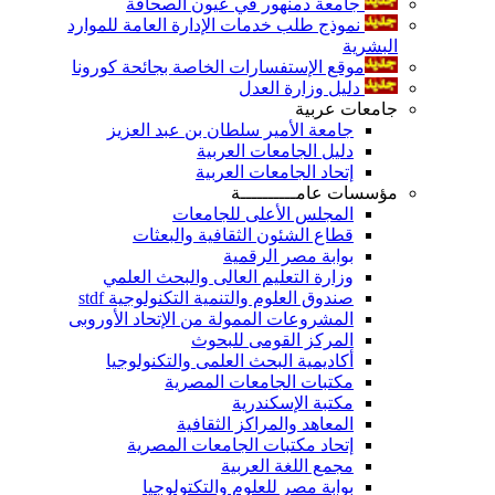
جامعة دمنهور في عيون الصحافة
نموذج طلب خدمات الإدارة العامة للموارد
البشرية
موقع الإستفسارات الخاصة بجائحة كورونا
دليل وزارة العدل
جامعات عربية
جامعة الأمير سلطان بن عبد العزيز
دليل الجامعات العربية
إتحاد الجامعات العربية
مؤسسات عامــــــــــة
المجلس الأعلى للجامعات
قطاع الشئون الثقافية والبعثات
بوابة مصر الرقمية
وزارة التعليم العالى والبحث العلمي
صندوق العلوم والتنمية التكنولوجية stdf
المشروعات الممولة من الإتحاد الأوروبى
المركز القومى للبحوث
أكاديمية البحث العلمى والتكنولوجيا
مكتبات الجامعات المصرية
مكتبة الإسكندرية
المعاهد والمراكز الثقافية
إتحاد مكتبات الجامعات المصرية
مجمع اللغة العربية
بوابة مصر للعلوم والتكتولوجيا