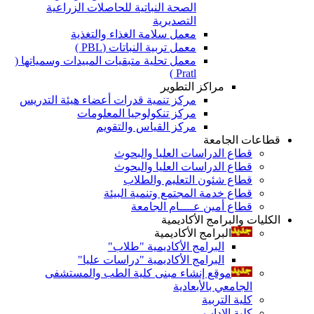
الصحة النباتية للحاصلات الزراعية
التصديرية
معمل سلامة الغذاء والتغذية
معمل تربية النباتات (PBL )
معمل تحلية متبقيات المبيدات وسمياتها (
Pratl )
مراكز التطوير
مركز تنمية قدرات أعضاء هيئة التدريس
مركز تنكولوجيا المعلومات
مركز القياس والتقويم
قطاعات الجامعة
قطاع الدراسات العليا والبحوث
قطاع الدراسات العليا والبحوث
قطاع شئون التعليم والطلاب
قطاع خدمة المجتمع وتنمية البيئة
قطاع أمين عــــام الجامعة
الكليات والبرامج الأكاديمية
البرامج الأكاديمية
البرامج الأكاديمية "طلاب"
البرامج الأكاديمية "دراسات عليا"
موقع إنشاء مبنى كلية الطب والمستشفى
الجامعي بالأبعادية
كلية التربية
كلية الاداب