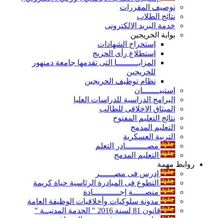
توصيف المقررات
نتائج الطلاب
خدمة البريد الالكترونى
بوابة الخريجين
إستخراج الشهادات
إستطلاع رأى الخريج
المزايـــــــــا التى تقدمها جامعة دمنهور
للخريجين
نظام توظيف الخريجين
إستبيـــــــان
البرامج الدراسية للدراسات العليا
الميثاق الاخلاقى للطالب
نتائج التعليم المفتوح
التعليم المدمج
التربية العسكرية
مصـــــــــادر التعلم
التعليم المدمج
روابط مهمة
إدرس فى مصــــــر
التطوع فى المبادرة الرئاسية حياة كريمة
منصـــــة إجـــــــــــادة
مدونة سلوكيات وأخلاقيات الوظيفة العامة
قانون 81 لسنة 2016 " الخدمة المدنيــة "