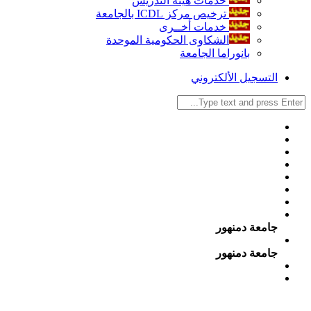
خدمات هيئة التدريس
ترخيص مركز ICDL بالجامعة
خدمات أخــرى
الشكاوى الحكومية الموحدة
بانوراما الجامعة
التسجيل الألكتروني
جامعة دمنهور
جامعة دمنهور