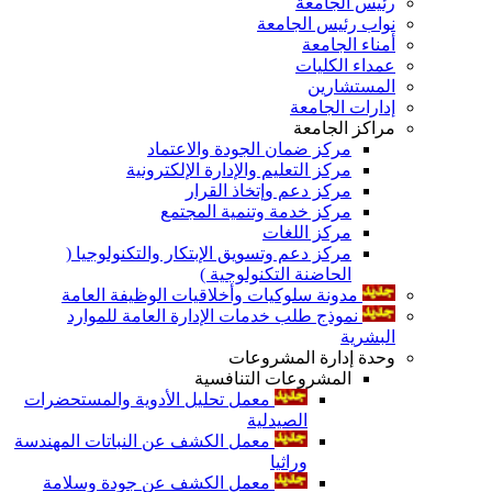
رئيس الجامعة
نواب رئيس الجامعة
أمناء الجامعة
عمداء الكليات
المستشارين
إدارات الجامعة
مراكز الجامعة
مركز ضمان الجودة والاعتماد
مركز التعليم والإدارة الإلكترونية
مركز دعم وإتخاذ القرار
مركز خدمة وتنمية المجتمع
مركز اللغات
مركز دعم وتسويق الإبتكار والتكنولوجيا (
الحاضنة التكنولوجية )
مدونة سلوكيات وأخلاقيات الوظيفة العامة
نموذج طلب خدمات الإدارة العامة للموارد
البشرية
وحدة إدارة المشروعات
المشروعات التنافسية
معمل تحليل الأدوية والمستحضرات
الصيدلية
معمل الكشف عن النباتات المهندسة
وراثيا
معمل الكشف عن جودة وسلامة