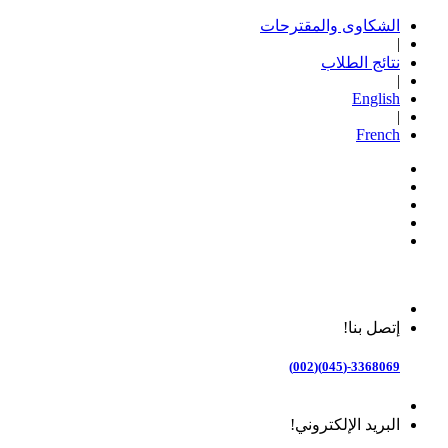
الشكاوى والمقترحات
|
نتائج الطلاب
|
English
|
French
إتصل بنا!
3368069-(045)(002)
البريد الإلكتروني!