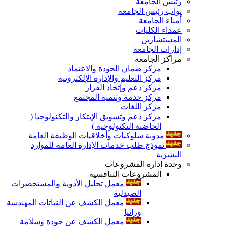
رئيس الجامعة
نواب رئيس الجامعة
أمناء الجامعة
عمداء الكليات
المستشارين
إدارات الجامعة
مراكز الجامعة
مركز ضمان الجودة والاعتماد
مركز التعليم والإدارة الإلكترونية
مركز دعم وإتخاذ القرار
مركز خدمة وتنمية المجتمع
مركز اللغات
مركز دعم وتسويق الإبتكار والتكنولوجيا (
الحاضنة التكنولوجية )
مدونة سلوكيات وأخلاقيات الوظيفة العامة
نموذج طلب خدمات الإدارة العامة للموارد
البشرية
وحدة إدارة المشروعات
المشروعات التنافسية
معمل تحليل الأدوية والمستحضرات
الصيدلية
معمل الكشف عن النباتات المهندسة
وراثيا
معمل الكشف عن جودة وسلامة