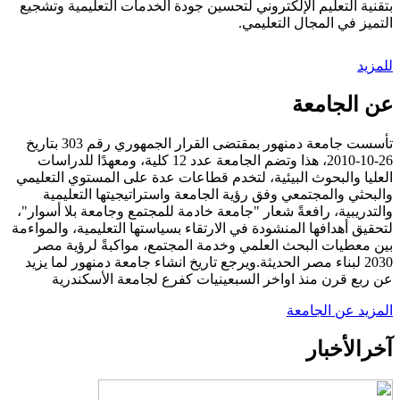
بتقنية التعليم الإلكتروني لتحسين جودة الخدمات التعليمية وتشجيع
التميز في المجال التعليمي.
للمزيد
عن الجامعة
تأسست جامعة دمنهور بمقتضى القرار الجمهوري رقم 303 بتاريخ
26-10-2010، هذا وتضم الجامعة عدد 12 كلية، ومعهدًا للدراسات
العليا والبحوث البيئية، لتخدم قطاعات عدة على المستوي التعليمي
والبحثي والمجتمعي وفق رؤية الجامعة واستراتيجيتها التعليمية
والتدريبية، رافعةً شعار "جامعة خادمة للمجتمع وجامعة بلا أسوار"،
لتحقيق أهدافها المنشودة في الارتقاء بسياستها التعليمية، والمواءمة
بين معطيات البحث العلمي وخدمة المجتمع، مواكبةً لرؤية مصر
2030 لبناء مصر الحديثة.ويرجع تاريخ انشاء جامعة دمنهور لما يزيد
عن ربع قرن منذ اواخر السبعينيات كفرع لجامعة الأسكندرية
المزيد عن الجامعة
آخر
الأخبار