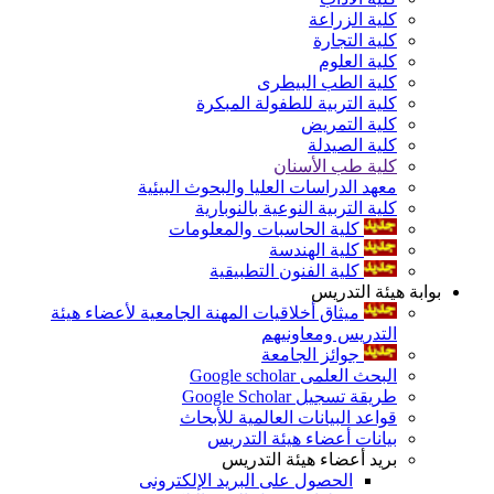
كلية الزراعة
كلية التجارة
كلية العلوم
كلية الطب البيطرى
كلية التربية للطفولة المبكرة
كلية التمريض
كلية الصيدلة
كلية طب الأسنان
معهد الدراسات العليا والبحوث البيئية
كلية التربية النوعية بالنوبارية
كلية الحاسبات والمعلومات
كلية الهندسة
كلية الفنون التطبيقية
بوابة هيئة التدريس
ميثاق أخلاقيات المهنة الجامعية لأعضاء هيئة
التدريس ومعاونيهم
جوائز الجامعة
البحث العلمى Google scholar
طريقة تسجيل Google Scholar
قواعد البيانات العالمية للأبحاث
بيانات أعضاء هيئة التدريس
بريد أعضاء هيئة التدريس
الحصول على البريد الإلكترونى