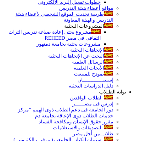
خطوات تفعيل البريد الإلكترونى
مواقع أعضاء هيئة التدريس
طريقة تحديث الموقع الشخصي لأعضاء هيئة
التدريس والهيئة المعاونة
المشروعات البحثية
مشروع بحثى إعادة صياغة تدريس التراث
الثقافى فى مصر REHEED
مشروعات بحثية بجامعة دمنهور
الإتجاهات البحثية
البحث عن الإتجاهات البحثية
الرسائل العلمية
الأبحاث العلمية
نموذج للمبتعث
إستبيـــــــــــــان
دليل الدراسات البحثية
بوابة الطـلاب
الطلاب الوافدين
إدرس فى مصــــــر
دور الجامعة فى دعم الطلاب ذوى الهمم "مركز
خدمات الطلاب ذوى الإعاقة بجامعة دم
مقرر حقوق الإنسان ومكافحة الفساد
التصديقات والاستعلامات
طلاب من أجل مصر
إستبيان الكتاب الجامعي ( ورقي ، إلكتروني )