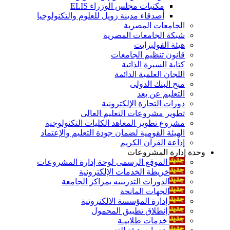
مكتبات مجلس الوزراء ELIS
أصدقاء مدينة زويل للعلوم والتكنولوجيا
الجامعات المصرية
شبكة الجامعات المصرية
هيئة الفولبرايت
قانون تنظيم الجامعات
كتابة السيرة الذاتية
اللجان العلمية الدائمة
منح البنك الدولى
التعليم عن بعد
دورات التجارة الإلكترونية
تطوير مشروعات التعليم العالى
مشروع تطوير المعاهد الكليات التكنولوجية
الهيئة القومية لضمان جودة التعليم والإعتماد
إذاعة القرآن الكريم
وحدة إدارة المشروعات
الموقع الرسمى لوحة إدارة المشروعات
خريطة الخدمات الإلكترونية
الدورات التدريبيه بمراكز الجامعة
الجهات المانحة
إدارة المؤسسة الالكترونية
إنطلاق تطبيق المحمول
خدمات طلابيـة