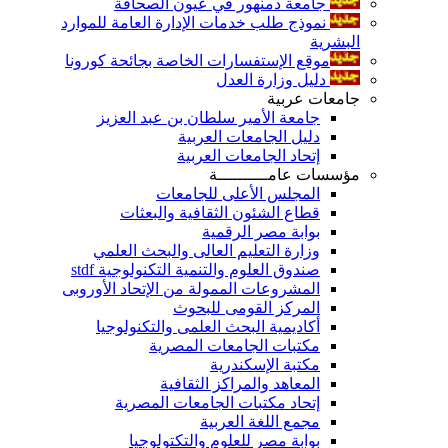
جامعة دمنهور في عيون الصحافة
نموذج طلب خدمات الإدارة العامة للموارد
البشرية
موقع الإستفسارات الخاصة بجائحة كورونا
دليل وزارة العدل
جامعات عربية
جامعة الأمير سلطان بن عبد العزيز
دليل الجامعات العربية
إتحاد الجامعات العربية
مؤسسات عامــــــــــة
المجلس الأعلى للجامعات
قطاع الشئون الثقافية والبعثات
بوابة مصر الرقمية
وزارة التعليم العالى والبحث العلمي
صندوق العلوم والتنمية التكنولوجية stdf
المشروعات الممولة من الإتحاد الأوروبى
المركز القومى للبحوث
أكاديمية البحث العلمى والتكنولوجيا
مكتبات الجامعات المصرية
مكتبة الإسكندرية
المعاهد والمراكز الثقافية
إتحاد مكتبات الجامعات المصرية
مجمع اللغة العربية
بوابة مصر للعلوم والتكتولوجيا