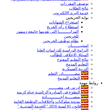
توصيف المقررات
نتائج الطلاب
خدمة البريد الالكترونى
بوابة الخريجين
إستخراج الشهادات
إستطلاع رأى الخريج
المزايـــــــــا التى تقدمها جامعة دمنهور
للخريجين
نظام توظيف الخريجين
إستبيـــــــان
البرامج الدراسية للدراسات العليا
الميثاق الاخلاقى للطالب
نتائج التعليم المفتوح
التعليم المدمج
التربية العسكرية
مصـــــــــادر التعلم
التعليم المدمج
روابط مهمة
إدرس فى مصــــــر
التطوع فى المبادرة الرئاسية حياة كريمة
منصـــــة إجـــــــــــادة
مدونة سلوكيات وأخلاقيات الوظيفة العامة
قانون 81 لسنة 2016 " الخدمة المدنيــة "