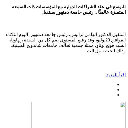
للتوسع في عقد الشراكات الدولية مع المؤسسات ذات السمعة
المتميزة عالميًّا .. رئيس جامعة دمنهور يستقبل
استقبل الدكتور إلهامي ترابيس، رئيس جامعة دمنهور، اليوم الثلاثاء
الموافق 29يوليو، وفد رفيع المستوى ضم كل من السيدة زيهاونا،
السيد هونج بوتاو، ممثلا جمعية تحالف جامعات شاندونج الصينية،
وذلك لبحث سبل الت
إقرأ المزيد