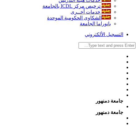
خدمات هيئة التدريس
ترخيص مركز ICDL بالجامعة
خدمات أخــرى
الشكاوى الحكومية الموحدة
بانوراما الجامعة
التسجيل الألكتروني
جامعة دمنهور
جامعة دمنهور