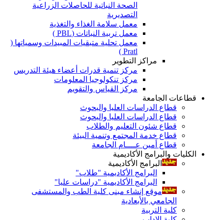
الصحة النباتية للحاصلات الزراعية
التصديرية
معمل سلامة الغذاء والتغذية
معمل تربية النباتات (PBL )
معمل تحلية متبقيات المبيدات وسمياتها (
Pratl )
مراكز التطوير
مركز تنمية قدرات أعضاء هيئة التدريس
مركز تنكولوجيا المعلومات
مركز القياس والتقويم
قطاعات الجامعة
قطاع الدراسات العليا والبحوث
قطاع الدراسات العليا والبحوث
قطاع شئون التعليم والطلاب
قطاع خدمة المجتمع وتنمية البيئة
قطاع أمين عــــام الجامعة
الكليات والبرامج الأكاديمية
البرامج الأكاديمية
البرامج الأكاديمية "طلاب"
البرامج الأكاديمية "دراسات عليا"
موقع إنشاء مبنى كلية الطب والمستشفى
الجامعي بالأبعادية
كلية التربية
كلية الاداب