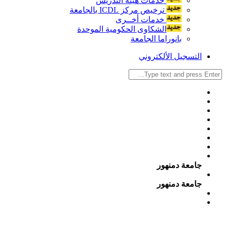
خدمات هيئة التدريس
ترخيص مركز ICDL بالجامعة
خدمات أخــرى
الشكاوى الحكومية الموحدة
بانوراما الجامعة
التسجيل الألكتروني
جامعة دمنهور
جامعة دمنهور