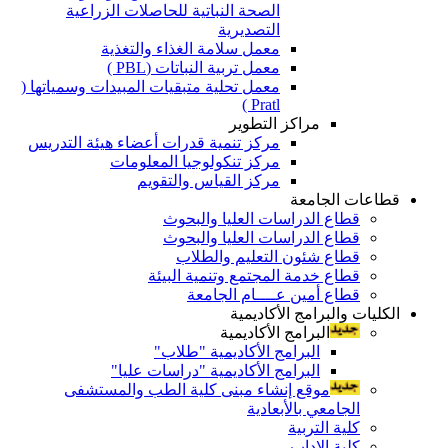
الصحة النباتية للحاصلات الزراعية
التصديرية
معمل سلامة الغذاء والتغذية
معمل تربية النباتات (PBL )
معمل تحلية متبقيات المبيدات وسمياتها (
Pratl )
مراكز التطوير
مركز تنمية قدرات أعضاء هيئة التدريس
مركز تنكولوجيا المعلومات
مركز القياس والتقويم
قطاعات الجامعة
قطاع الدراسات العليا والبحوث
قطاع الدراسات العليا والبحوث
قطاع شئون التعليم والطلاب
قطاع خدمة المجتمع وتنمية البيئة
قطاع أمين عــــام الجامعة
الكليات والبرامج الأكاديمية
البرامج الأكاديمية
البرامج الأكاديمية "طلاب"
البرامج الأكاديمية "دراسات عليا"
موقع إنشاء مبنى كلية الطب والمستشفى
الجامعي بالأبعادية
كلية التربية
كلية الاداب