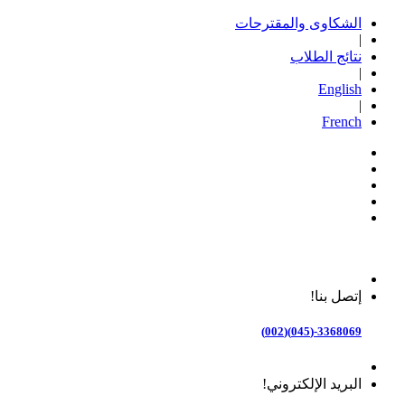
الشكاوى والمقترحات
|
نتائج الطلاب
|
English
|
French
إتصل بنا!
3368069-(045)(002)
البريد الإلكتروني!