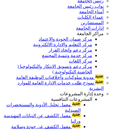
رئيس الجامعة
نواب رئيس الجامعة
أمناء الجامعة
عمداء الكليات
المستشارين
إدارات الجامعة
مراكز الجامعة
مركز ضمان الجودة والاعتماد
مركز التعليم والإدارة الإلكترونية
مركز دعم وإتخاذ القرار
مركز خدمة وتنمية المجتمع
مركز اللغات
مركز دعم وتسويق الإبتكار والتكنولوجيا (
الحاضنة التكنولوجية )
مدونة سلوكيات وأخلاقيات الوظيفة العامة
نموذج طلب خدمات الإدارة العامة للموارد
البشرية
وحدة إدارة المشروعات
المشروعات التنافسية
معمل تحليل الأدوية والمستحضرات
الصيدلية
معمل الكشف عن النباتات المهندسة
وراثيا
معمل الكشف عن جودة وسلامة