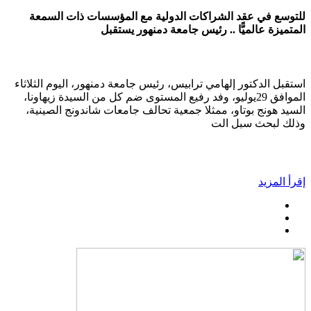
للتوسع في عقد الشراكات الدولية مع المؤسسات ذات السمعة
المتميزة عالميًّا .. رئيس جامعة دمنهور يستقبل
استقبل الدكتور إلهامي ترابيس، رئيس جامعة دمنهور، اليوم الثلاثاء
الموافق 29يوليو، وفد رفيع المستوى ضم كل من السيدة زيهاونا،
السيد هونج بوتاو، ممثلا جمعية تحالف جامعات شاندونج الصينية،
وذلك لبحث سبل الت
إقرأ المزيد