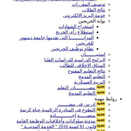
توصيف المقررات
نتائج الطلاب
خدمة البريد الالكترونى
بوابة الخريجين
إستخراج الشهادات
إستطلاع رأى الخريج
المزايـــــــــا التى تقدمها جامعة دمنهور
للخريجين
نظام توظيف الخريجين
إستبيـــــــان
البرامج الدراسية للدراسات العليا
الميثاق الاخلاقى للطالب
نتائج التعليم المفتوح
التعليم المدمج
التربية العسكرية
مصـــــــــادر التعلم
التعليم المدمج
روابط مهمة
إدرس فى مصــــــر
التطوع فى المبادرة الرئاسية حياة كريمة
منصـــــة إجـــــــــــادة
مدونة سلوكيات وأخلاقيات الوظيفة العامة
قانون 81 لسنة 2016 " الخدمة المدنيــة "