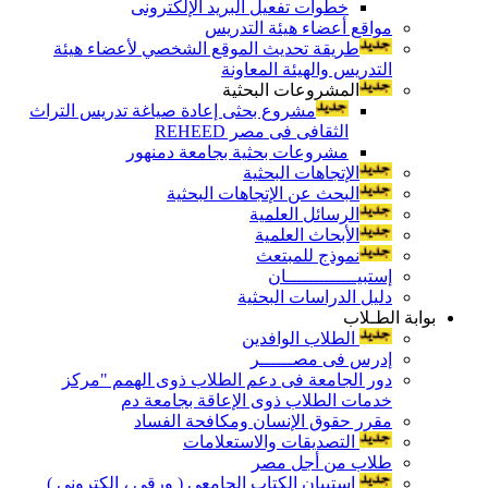
خطوات تفعيل البريد الإلكترونى
مواقع أعضاء هيئة التدريس
طريقة تحديث الموقع الشخصي لأعضاء هيئة
التدريس والهيئة المعاونة
المشروعات البحثية
مشروع بحثى إعادة صياغة تدريس التراث
الثقافى فى مصر REHEED
مشروعات بحثية بجامعة دمنهور
الإتجاهات البحثية
البحث عن الإتجاهات البحثية
الرسائل العلمية
الأبحاث العلمية
نموذج للمبتعث
إستبيـــــــــــــان
دليل الدراسات البحثية
بوابة الطـلاب
الطلاب الوافدين
إدرس فى مصــــــر
دور الجامعة فى دعم الطلاب ذوى الهمم "مركز
خدمات الطلاب ذوى الإعاقة بجامعة دم
مقرر حقوق الإنسان ومكافحة الفساد
التصديقات والاستعلامات
طلاب من أجل مصر
إستبيان الكتاب الجامعي ( ورقي ، إلكتروني )