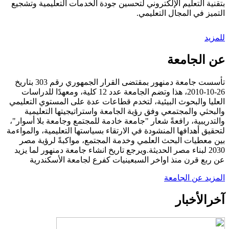
بتقنية التعليم الإلكتروني لتحسين جودة الخدمات التعليمية وتشجيع
التميز في المجال التعليمي.
للمزيد
عن الجامعة
تأسست جامعة دمنهور بمقتضى القرار الجمهوري رقم 303 بتاريخ
26-10-2010، هذا وتضم الجامعة عدد 12 كلية، ومعهدًا للدراسات
العليا والبحوث البيئية، لتخدم قطاعات عدة على المستوي التعليمي
والبحثي والمجتمعي وفق رؤية الجامعة واستراتيجيتها التعليمية
والتدريبية، رافعةً شعار "جامعة خادمة للمجتمع وجامعة بلا أسوار"،
لتحقيق أهدافها المنشودة في الارتقاء بسياستها التعليمية، والمواءمة
بين معطيات البحث العلمي وخدمة المجتمع، مواكبةً لرؤية مصر
2030 لبناء مصر الحديثة.ويرجع تاريخ انشاء جامعة دمنهور لما يزيد
عن ربع قرن منذ اواخر السبعينيات كفرع لجامعة الأسكندرية
المزيد عن الجامعة
آخر
الأخبار