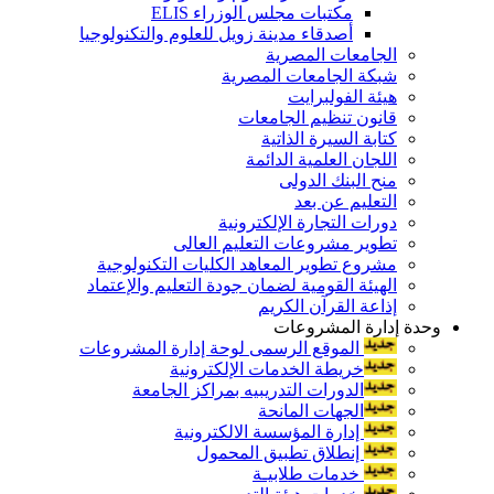
مكتبات مجلس الوزراء ELIS
أصدقاء مدينة زويل للعلوم والتكنولوجيا
الجامعات المصرية
شبكة الجامعات المصرية
هيئة الفولبرايت
قانون تنظيم الجامعات
كتابة السيرة الذاتية
اللجان العلمية الدائمة
منح البنك الدولى
التعليم عن بعد
دورات التجارة الإلكترونية
تطوير مشروعات التعليم العالى
مشروع تطوير المعاهد الكليات التكنولوجية
الهيئة القومية لضمان جودة التعليم والإعتماد
إذاعة القرآن الكريم
وحدة إدارة المشروعات
الموقع الرسمى لوحة إدارة المشروعات
خريطة الخدمات الإلكترونية
الدورات التدريبيه بمراكز الجامعة
الجهات المانحة
إدارة المؤسسة الالكترونية
إنطلاق تطبيق المحمول
خدمات طلابيـة