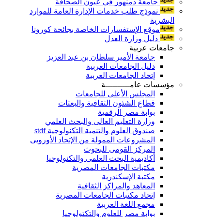
جامعة دمنهور في عيون الصحافة
نموذج طلب خدمات الإدارة العامة للموارد
البشرية
موقع الإستفسارات الخاصة بجائحة كورونا
دليل وزارة العدل
جامعات عربية
جامعة الأمير سلطان بن عبد العزيز
دليل الجامعات العربية
إتحاد الجامعات العربية
مؤسسات عامــــــــــة
المجلس الأعلى للجامعات
قطاع الشئون الثقافية والبعثات
بوابة مصر الرقمية
وزارة التعليم العالى والبحث العلمي
صندوق العلوم والتنمية التكنولوجية stdf
المشروعات الممولة من الإتحاد الأوروبى
المركز القومى للبحوث
أكاديمية البحث العلمى والتكنولوجيا
مكتبات الجامعات المصرية
مكتبة الإسكندرية
المعاهد والمراكز الثقافية
إتحاد مكتبات الجامعات المصرية
مجمع اللغة العربية
بوابة مصر للعلوم والتكتولوجيا