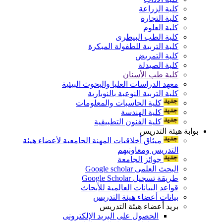
كلية الزراعة
كلية التجارة
كلية العلوم
كلية الطب البيطرى
كلية التربية للطفولة المبكرة
كلية التمريض
كلية الصيدلة
كلية طب الأسنان
معهد الدراسات العليا والبحوث البيئية
كلية التربية النوعية بالنوبارية
كلية الحاسبات والمعلومات
كلية الهندسة
كلية الفنون التطبيقية
بوابة هيئة التدريس
ميثاق أخلاقيات المهنة الجامعية لأعضاء هيئة
التدريس ومعاونيهم
جوائز الجامعة
البحث العلمى Google scholar
طريقة تسجيل Google Scholar
قواعد البيانات العالمية للأبحاث
بيانات أعضاء هيئة التدريس
بريد أعضاء هيئة التدريس
الحصول على البريد الإلكترونى