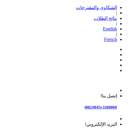
الشكاوى والمقترحات
|
نتائج الطلاب
|
English
|
French
إتصل بنا!
3368069-(045)(002)
البريد الإلكتروني!