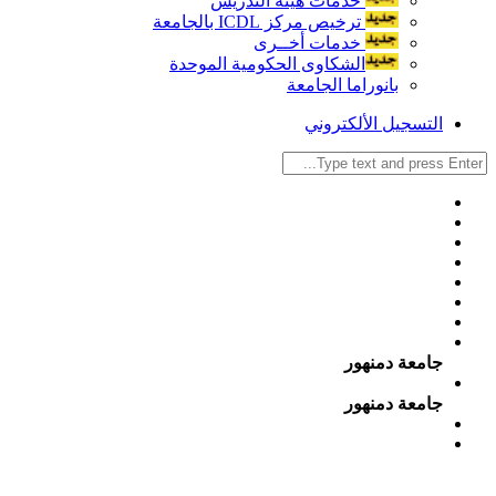
خدمات هيئة التدريس
ترخيص مركز ICDL بالجامعة
خدمات أخــرى
الشكاوى الحكومية الموحدة
بانوراما الجامعة
التسجيل الألكتروني
جامعة دمنهور
جامعة دمنهور