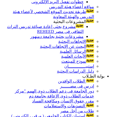
خطوات تفعيل البريد الإلكترونى
مواقع أعضاء هيئة التدريس
طريقة تحديث الموقع الشخصي لأعضاء هيئة
التدريس والهيئة المعاونة
المشروعات البحثية
مشروع بحثى إعادة صياغة تدريس التراث
الثقافى فى مصر REHEED
مشروعات بحثية بجامعة دمنهور
الإتجاهات البحثية
البحث عن الإتجاهات البحثية
الرسائل العلمية
الأبحاث العلمية
نموذج للمبتعث
إستبيـــــــــــــان
دليل الدراسات البحثية
بوابة الطـلاب
الطلاب الوافدين
إدرس فى مصــــــر
دور الجامعة فى دعم الطلاب ذوى الهمم "مركز
خدمات الطلاب ذوى الإعاقة بجامعة دم
مقرر حقوق الإنسان ومكافحة الفساد
التصديقات والاستعلامات
طلاب من أجل مصر
إستبيان الكتاب الجامعي ( ورقي ، إلكتروني )