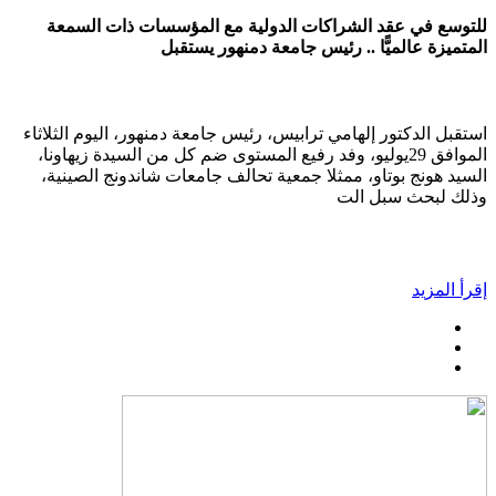
للتوسع في عقد الشراكات الدولية مع المؤسسات ذات السمعة
المتميزة عالميًّا .. رئيس جامعة دمنهور يستقبل
استقبل الدكتور إلهامي ترابيس، رئيس جامعة دمنهور، اليوم الثلاثاء
الموافق 29يوليو، وفد رفيع المستوى ضم كل من السيدة زيهاونا،
السيد هونج بوتاو، ممثلا جمعية تحالف جامعات شاندونج الصينية،
وذلك لبحث سبل الت
إقرأ المزيد