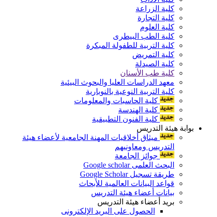
كلية الزراعة
كلية التجارة
كلية العلوم
كلية الطب البيطرى
كلية التربية للطفولة المبكرة
كلية التمريض
كلية الصيدلة
كلية طب الأسنان
معهد الدراسات العليا والبحوث البيئية
كلية التربية النوعية بالنوبارية
كلية الحاسبات والمعلومات
كلية الهندسة
كلية الفنون التطبيقية
بوابة هيئة التدريس
ميثاق أخلاقيات المهنة الجامعية لأعضاء هيئة
التدريس ومعاونيهم
جوائز الجامعة
البحث العلمى Google scholar
طريقة تسجيل Google Scholar
قواعد البيانات العالمية للأبحاث
بيانات أعضاء هيئة التدريس
بريد أعضاء هيئة التدريس
الحصول على البريد الإلكترونى