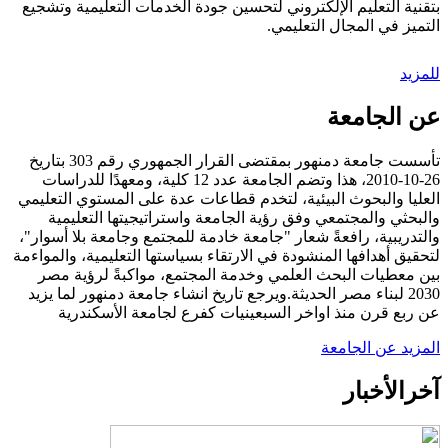
بتقنية التعليم الإلكتروني لتحسين جودة الخدمات التعليمية وتشجيع
التميز في المجال التعليمي.
للمزيد
عن الجامعة
تأسست جامعة دمنهور بمقتضى القرار الجمهوري رقم 303 بتاريخ
26-10-2010، هذا وتضم الجامعة عدد 12 كلية، ومعهدًا للدراسات
العليا والبحوث البيئية، لتخدم قطاعات عدة على المستوي التعليمي
والبحثي والمجتمعي وفق رؤية الجامعة واستراتيجيتها التعليمية
والتدريبية، رافعةً شعار "جامعة خادمة للمجتمع وجامعة بلا أسوار"،
لتحقيق أهدافها المنشودة في الارتقاء بسياستها التعليمية، والمواءمة
بين معطيات البحث العلمي وخدمة المجتمع، مواكبةً لرؤية مصر
2030 لبناء مصر الحديثة.ويرجع تاريخ انشاء جامعة دمنهور لما يزيد
عن ربع قرن منذ اواخر السبعينيات كفرع لجامعة الأسكندرية
المزيد عن الجامعة
آخر
الأخبار