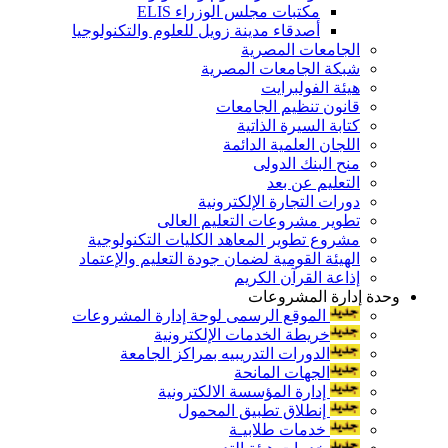
مكتبات مجلس الوزراء ELIS
أصدقاء مدينة زويل للعلوم والتكنولوجيا
الجامعات المصرية
شبكة الجامعات المصرية
هيئة الفولبرايت
قانون تنظيم الجامعات
كتابة السيرة الذاتية
اللجان العلمية الدائمة
منح البنك الدولى
التعليم عن بعد
دورات التجارة الإلكترونية
تطوير مشروعات التعليم العالى
مشروع تطوير المعاهد الكليات التكنولوجية
الهيئة القومية لضمان جودة التعليم والإعتماد
إذاعة القرآن الكريم
وحدة إدارة المشروعات
الموقع الرسمى لوحة إدارة المشروعات
خريطة الخدمات الإلكترونية
الدورات التدريبيه بمراكز الجامعة
الجهات المانحة
إدارة المؤسسة الالكترونية
إنطلاق تطبيق المحمول
خدمات طلابيـة