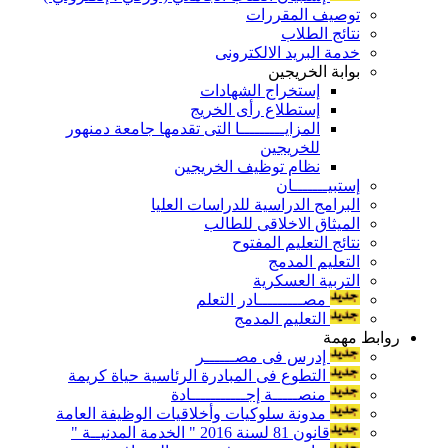
توصيف المقررات
نتائج الطلاب
خدمة البريد الالكترونى
بوابة الخريجين
إستخراج الشهادات
إستطلاع رأى الخريج
المزايـــــــــا التى تقدمها جامعة دمنهور
للخريجين
نظام توظيف الخريجين
إستبيـــــــان
البرامج الدراسية للدراسات العليا
الميثاق الاخلاقى للطالب
نتائج التعليم المفتوح
التعليم المدمج
التربية العسكرية
مصـــــــــادر التعلم
التعليم المدمج
روابط مهمة
إدرس فى مصــــــر
التطوع فى المبادرة الرئاسية حياة كريمة
منصـــــة إجـــــــــــادة
مدونة سلوكيات وأخلاقيات الوظيفة العامة
قانون 81 لسنة 2016 " الخدمة المدنيــة "