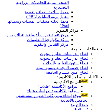
الصحة النباتية للحاصلات الزراعية
التصديرية
معمل سلامة الغذاء والتغذية
معمل تربية النباتات (PBL )
معمل تحلية متبقيات المبيدات وسمياتها (
Pratl )
مراكز التطوير
مركز تنمية قدرات أعضاء هيئة التدريس
مركز تنكولوجيا المعلومات
مركز القياس والتقويم
قطاعات الجامعة
قطاع الدراسات العليا والبحوث
قطاع الدراسات العليا والبحوث
قطاع شئون التعليم والطلاب
قطاع خدمة المجتمع وتنمية البيئة
قطاع أمين عــــام الجامعة
الكليات والبرامج الأكاديمية
البرامج الأكاديمية
البرامج الأكاديمية "طلاب"
البرامج الأكاديمية "دراسات عليا"
موقع إنشاء مبنى كلية الطب والمستشفى
الجامعي بالأبعادية
كلية التربية
كلية الاداب