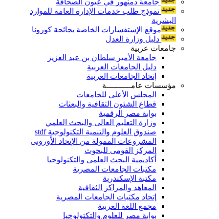
جامعة دمنهور في عيون الصحافة
نموذج طلب خدمات الإدارة العامة للموارد
البشرية
موقع الإستفسارات الخاصة بجائحة كورونا
دليل وزارة العدل
جامعات عربية
جامعة الأمير سلطان بن عبد العزيز
دليل الجامعات العربية
إتحاد الجامعات العربية
مؤسسات عامــــــــــة
المجلس الأعلى للجامعات
قطاع الشئون الثقافية والبعثات
بوابة مصر الرقمية
وزارة التعليم العالى والبحث العلمي
صندوق العلوم والتنمية التكنولوجية stdf
المشروعات الممولة من الإتحاد الأوروبى
المركز القومى للبحوث
أكاديمية البحث العلمى والتكنولوجيا
مكتبات الجامعات المصرية
مكتبة الإسكندرية
المعاهد والمراكز الثقافية
إتحاد مكتبات الجامعات المصرية
مجمع اللغة العربية
بوابة مصر للعلوم والتكتولوجيا