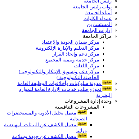
رئيس الجامعة
نواب رئيس الجامعة
أمناء الجامعة
عمداء الكليات
المستشارين
إدارات الجامعة
مراكز الجامعة
مركز ضمان الجودة والاعتماد
مركز التعليم والإدارة الإلكترونية
مركز دعم وإتخاذ القرار
مركز خدمة وتنمية المجتمع
مركز اللغات
مركز دعم وتسويق الإبتكار والتكنولوجيا (
الحاضنة التكنولوجية )
مدونة سلوكيات وأخلاقيات الوظيفة العامة
نموذج طلب خدمات الإدارة العامة للموارد
البشرية
وحدة إدارة المشروعات
المشروعات التنافسية
معمل تحليل الأدوية والمستحضرات
الصيدلية
معمل الكشف عن النباتات المهندسة
وراثيا
معمل الكشف عن جودة وسلامة