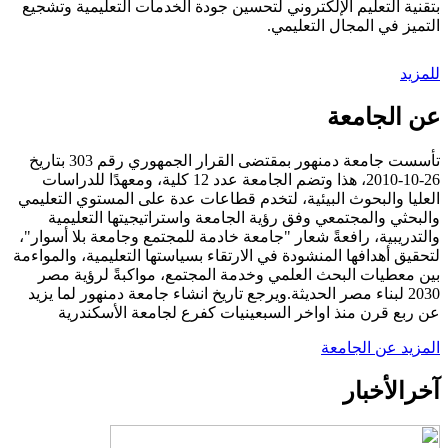
بتقنية التعليم الإلكتروني لتحسين جودة الخدمات التعليمية وتشجيع
التميز في المجال التعليمي.
للمزيد
عن الجامعة
تأسست جامعة دمنهور بمقتضى القرار الجمهوري رقم 303 بتاريخ
26-10-2010، هذا وتضم الجامعة عدد 12 كلية، ومعهدًا للدراسات
العليا والبحوث البيئية، لتخدم قطاعات عدة على المستوي التعليمي
والبحثي والمجتمعي وفق رؤية الجامعة واستراتيجيتها التعليمية
والتدريبية، رافعةً شعار "جامعة خادمة للمجتمع وجامعة بلا أسوار"،
لتحقيق أهدافها المنشودة في الارتقاء بسياستها التعليمية، والمواءمة
بين معطيات البحث العلمي وخدمة المجتمع، مواكبةً لرؤية مصر
2030 لبناء مصر الحديثة.ويرجع تاريخ انشاء جامعة دمنهور لما يزيد
عن ربع قرن منذ اواخر السبعينيات كفرع لجامعة الأسكندرية
المزيد عن الجامعة
آخر
الأخبار