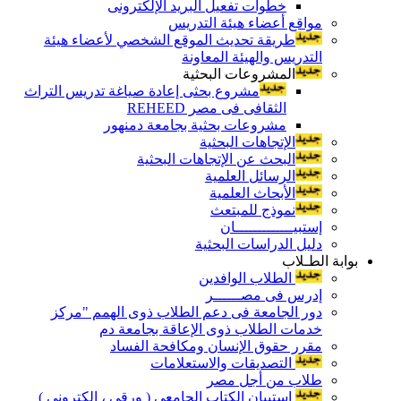
خطوات تفعيل البريد الإلكترونى
مواقع أعضاء هيئة التدريس
طريقة تحديث الموقع الشخصي لأعضاء هيئة
التدريس والهيئة المعاونة
المشروعات البحثية
مشروع بحثى إعادة صياغة تدريس التراث
الثقافى فى مصر REHEED
مشروعات بحثية بجامعة دمنهور
الإتجاهات البحثية
البحث عن الإتجاهات البحثية
الرسائل العلمية
الأبحاث العلمية
نموذج للمبتعث
إستبيـــــــــــــان
دليل الدراسات البحثية
بوابة الطـلاب
الطلاب الوافدين
إدرس فى مصــــــر
دور الجامعة فى دعم الطلاب ذوى الهمم "مركز
خدمات الطلاب ذوى الإعاقة بجامعة دم
مقرر حقوق الإنسان ومكافحة الفساد
التصديقات والاستعلامات
طلاب من أجل مصر
إستبيان الكتاب الجامعي ( ورقي ، إلكتروني )