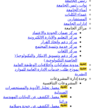
رئيس الجامعة
نواب رئيس الجامعة
أمناء الجامعة
عمداء الكليات
المستشارين
إدارات الجامعة
مراكز الجامعة
مركز ضمان الجودة والاعتماد
مركز التعليم والإدارة الإلكترونية
مركز دعم وإتخاذ القرار
مركز خدمة وتنمية المجتمع
مركز اللغات
مركز دعم وتسويق الإبتكار والتكنولوجيا (
الحاضنة التكنولوجية )
مدونة سلوكيات وأخلاقيات الوظيفة العامة
نموذج طلب خدمات الإدارة العامة للموارد
البشرية
وحدة إدارة المشروعات
المشروعات التنافسية
معمل تحليل الأدوية والمستحضرات
الصيدلية
معمل الكشف عن النباتات المهندسة
وراثيا
معمل الكشف عن جودة وسلامة