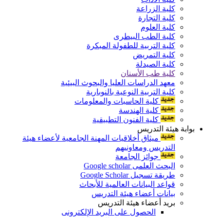
كلية الزراعة
كلية التجارة
كلية العلوم
كلية الطب البيطرى
كلية التربية للطفولة المبكرة
كلية التمريض
كلية الصيدلة
كلية طب الأسنان
معهد الدراسات العليا والبحوث البيئية
كلية التربية النوعية بالنوبارية
كلية الحاسبات والمعلومات
كلية الهندسة
كلية الفنون التطبيقية
بوابة هيئة التدريس
ميثاق أخلاقيات المهنة الجامعية لأعضاء هيئة
التدريس ومعاونيهم
جوائز الجامعة
البحث العلمى Google scholar
طريقة تسجيل Google Scholar
قواعد البيانات العالمية للأبحاث
بيانات أعضاء هيئة التدريس
بريد أعضاء هيئة التدريس
الحصول على البريد الإلكترونى