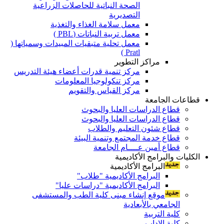
الصحة النباتية للحاصلات الزراعية
التصديرية
معمل سلامة الغذاء والتغذية
معمل تربية النباتات (PBL )
معمل تحلية متبقيات المبيدات وسمياتها (
Pratl )
مراكز التطوير
مركز تنمية قدرات أعضاء هيئة التدريس
مركز تنكولوجيا المعلومات
مركز القياس والتقويم
قطاعات الجامعة
قطاع الدراسات العليا والبحوث
قطاع الدراسات العليا والبحوث
قطاع شئون التعليم والطلاب
قطاع خدمة المجتمع وتنمية البيئة
قطاع أمين عــــام الجامعة
الكليات والبرامج الأكاديمية
البرامج الأكاديمية
البرامج الأكاديمية "طلاب"
البرامج الأكاديمية "دراسات عليا"
موقع إنشاء مبنى كلية الطب والمستشفى
الجامعي بالأبعادية
كلية التربية
كلية الاداب