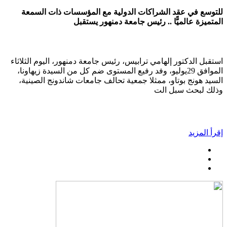
للتوسع في عقد الشراكات الدولية مع المؤسسات ذات السمعة
المتميزة عالميًّا .. رئيس جامعة دمنهور يستقبل
استقبل الدكتور إلهامي ترابيس، رئيس جامعة دمنهور، اليوم الثلاثاء
الموافق 29يوليو، وفد رفيع المستوى ضم كل من السيدة زيهاونا،
السيد هونج بوتاو، ممثلا جمعية تحالف جامعات شاندونج الصينية،
وذلك لبحث سبل الت
إقرأ المزيد