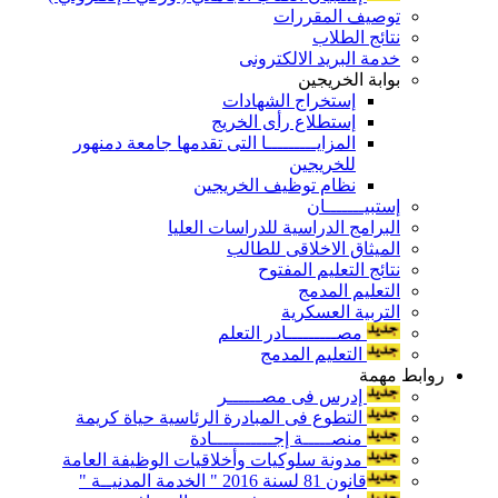
توصيف المقررات
نتائج الطلاب
خدمة البريد الالكترونى
بوابة الخريجين
إستخراج الشهادات
إستطلاع رأى الخريج
المزايـــــــــا التى تقدمها جامعة دمنهور
للخريجين
نظام توظيف الخريجين
إستبيـــــــان
البرامج الدراسية للدراسات العليا
الميثاق الاخلاقى للطالب
نتائج التعليم المفتوح
التعليم المدمج
التربية العسكرية
مصـــــــــادر التعلم
التعليم المدمج
روابط مهمة
إدرس فى مصــــــر
التطوع فى المبادرة الرئاسية حياة كريمة
منصـــــة إجـــــــــــادة
مدونة سلوكيات وأخلاقيات الوظيفة العامة
قانون 81 لسنة 2016 " الخدمة المدنيــة "