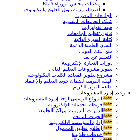
مكتبات مجلس الوزراء ELIS
أصدقاء مدينة زويل للعلوم والتكنولوجيا
الجامعات المصرية
شبكة الجامعات المصرية
هيئة الفولبرايت
قانون تنظيم الجامعات
كتابة السيرة الذاتية
اللجان العلمية الدائمة
منح البنك الدولى
التعليم عن بعد
دورات التجارة الإلكترونية
تطوير مشروعات التعليم العالى
مشروع تطوير المعاهد الكليات التكنولوجية
الهيئة القومية لضمان جودة التعليم والإعتماد
إذاعة القرآن الكريم
وحدة إدارة المشروعات
الموقع الرسمى لوحة إدارة المشروعات
خريطة الخدمات الإلكترونية
الدورات التدريبيه بمراكز الجامعة
الجهات المانحة
إدارة المؤسسة الالكترونية
إنطلاق تطبيق المحمول
خدمات طلابيـة