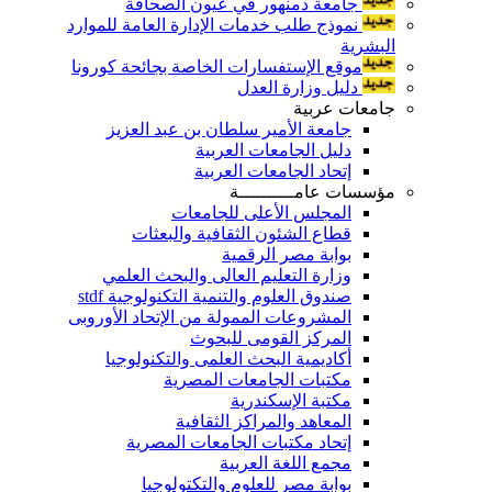
جامعة دمنهور في عيون الصحافة
نموذج طلب خدمات الإدارة العامة للموارد
البشرية
موقع الإستفسارات الخاصة بجائحة كورونا
دليل وزارة العدل
جامعات عربية
جامعة الأمير سلطان بن عبد العزيز
دليل الجامعات العربية
إتحاد الجامعات العربية
مؤسسات عامــــــــــة
المجلس الأعلى للجامعات
قطاع الشئون الثقافية والبعثات
بوابة مصر الرقمية
وزارة التعليم العالى والبحث العلمي
صندوق العلوم والتنمية التكنولوجية stdf
المشروعات الممولة من الإتحاد الأوروبى
المركز القومى للبحوث
أكاديمية البحث العلمى والتكنولوجيا
مكتبات الجامعات المصرية
مكتبة الإسكندرية
المعاهد والمراكز الثقافية
إتحاد مكتبات الجامعات المصرية
مجمع اللغة العربية
بوابة مصر للعلوم والتكتولوجيا