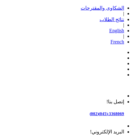
الشكاوى والمقترحات
|
نتائج الطلاب
|
English
|
French
إتصل بنا!
3368069-(045)(002)
البريد الإلكتروني!