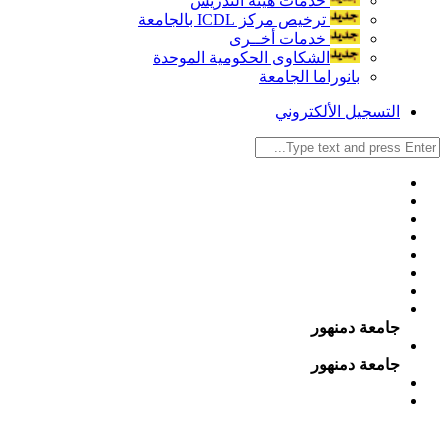
خدمات هيئة التدريس
ترخيص مركز ICDL بالجامعة
خدمات أخــرى
الشكاوى الحكومية الموحدة
بانوراما الجامعة
التسجيل الألكتروني
جامعة دمنهور
جامعة دمنهور