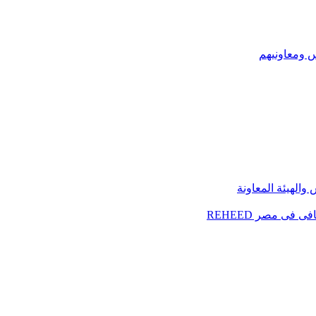
س ومعاونيهم
الهيئة المعاونة
فى مصر REHEED