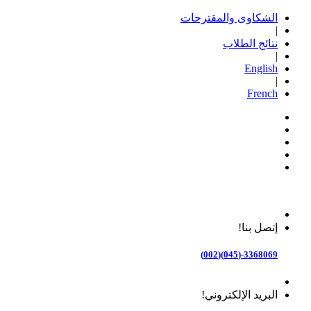
الشكاوى والمقترحات
|
نتائج الطلاب
|
English
|
French
إتصل بنا!
3368069-(045)(002)
البريد الإلكتروني!