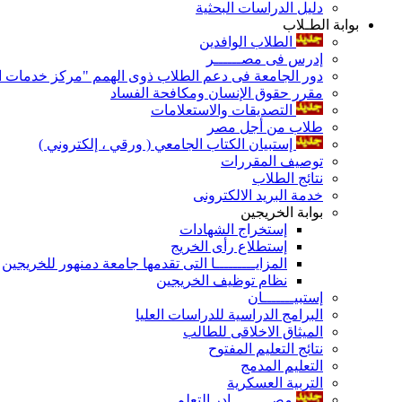
دليل الدراسات البحثية
بوابة الطـلاب
الطلاب الوافدين
إدرس فى مصــــــر
دور الجامعة فى دعم الطلاب ذوى الهمم "مركز خدمات ال
مقرر حقوق الإنسان ومكافحة الفساد
التصديقات والاستعلامات
طلاب من أجل مصر
إستبيان الكتاب الجامعي ( ورقي ، إلكتروني )
توصيف المقررات
نتائج الطلاب
خدمة البريد الالكترونى
بوابة الخريجين
إستخراج الشهادات
إستطلاع رأى الخريج
المزايـــــــــا التى تقدمها جامعة دمنهور للخريجين
نظام توظيف الخريجين
إستبيـــــــان
البرامج الدراسية للدراسات العليا
الميثاق الاخلاقى للطالب
نتائج التعليم المفتوح
التعليم المدمج
التربية العسكرية
مصـــــــــادر التعلم