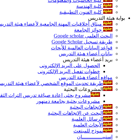
كلية الحاسبات والمعلومات
كلية الهندسة
كلية الفنون التطبيقية
بوابة هيئة التدريس
ميثاق أخلاقيات المهنة الجامعية لأعضاء هيئة التدري
جوائز الجامعة
البحث العلمى Google scholar
طريقة تسجيل Google Scholar
قواعد البيانات العالمية للأبحاث
بيانات أعضاء هيئة التدريس
بريد أعضاء هيئة التدريس
الحصول على البريد الإلكترونى
خطوات تفعيل البريد الإلكترونى
مواقع أعضاء هيئة التدريس
طريقة تحديث الموقع الشخصي لأعضاء هيئة التدريس و
المشروعات البحثية
مشروع بحثى إعادة صياغة تدريس التراث الثقافى 
مشروعات بحثية بجامعة دمنهور
الإتجاهات البحثية
البحث عن الإتجاهات البحثية
الرسائل العلمية
الأبحاث العلمية
نموذج للمبتعث
إستبيـــــــــــــان