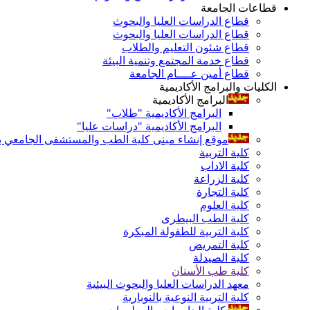
قطاعات الجامعة
قطاع الدراسات العليا والبحوث
قطاع الدراسات العليا والبحوث
قطاع شئون التعليم والطلاب
قطاع خدمة المجتمع وتنمية البيئة
قطاع أمين عــــام الجامعة
الكليات والبرامج الأكاديمية
البرامج الأكاديمية
البرامج الأكاديمية "طلاب"
البرامج الأكاديمية "دراسات عليا"
موقع إنشاء مبنى كلية الطب والمستشفى الجامعي بال
كلية التربية
كلية الاداب
كلية الزراعة
كلية التجارة
كلية العلوم
كلية الطب البيطرى
كلية التربية للطفولة المبكرة
كلية التمريض
كلية الصيدلة
كلية طب الأسنان
معهد الدراسات العليا والبحوث البيئية
كلية التربية النوعية بالنوبارية