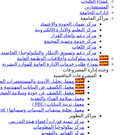
عمداء الكليات
المستشارين
إدارات الجامعة
مراكز الجامعة
مركز ضمان الجودة والاعتماد
مركز التعليم والإدارة الإلكترونية
مركز دعم وإتخاذ القرار
مركز خدمة وتنمية المجتمع
مركز اللغات
مركز دعم وتسويق الإبتكار والتكنولوجيا ( الحاضنة ا
مدونة سلوكيات وأخلاقيات الوظيفة العامة
نموذج طلب خدمات الإدارة العامة للموارد البشرية
وحدة إدارة المشروعات
المشروعات التنافسية
معمل تحليل الأدوية والمستحضرات الص
معمل الكشف عن النباتات المهندسة ورا
معمل الكشف عن جودة وسلامة الصحة الن
معمل سلامة الغذاء والتغذية
معمل تربية النباتات (PBL )
معمل تحلية متبقيات المبيدات وسمياتها ( Pratl )
مراكز التطوير
مركز تنمية قدرات أعضاء هيئة التدريس
مركز تنكولوجيا المعلومات
مركز القياس والتقويم