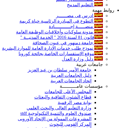
التعليم المدمج
روابط مهمة
إدرس فى مصــــــر
التطوع فى المبادرة الرئاسية حياة كريمة
منصـــــة إجـــــــــــادة
مدونة سلوكيات وأخلاقيات الوظيفة العامة
قانون 81 لسنة 2016 " الخدمة المدنيــة "
جامعة دمنهور في عيون الصحافة
نموذج طلب خدمات الإدارة العامة للموارد البشرية
موقع الإستفسارات الخاصة بجائحة كورونا
دليل وزارة العدل
جامعات عربية
جامعة الأمير سلطان بن عبد العزيز
دليل الجامعات العربية
إتحاد الجامعات العربية
مؤسسات عامــــــــــة
المجلس الأعلى للجامعات
قطاع الشئون الثقافية والبعثات
بوابة مصر الرقمية
وزارة التعليم العالى والبحث العلمي
صندوق العلوم والتنمية التكنولوجية stdf
المشروعات الممولة من الإتحاد الأوروبى
المركز القومى للبحوث