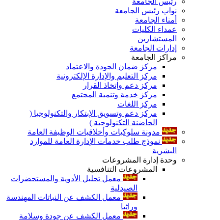
رئيس الجامعة
نواب رئيس الجامعة
أمناء الجامعة
عمداء الكليات
المستشارين
إدارات الجامعة
مراكز الجامعة
مركز ضمان الجودة والاعتماد
مركز التعليم والإدارة الإلكترونية
مركز دعم وإتخاذ القرار
مركز خدمة وتنمية المجتمع
مركز اللغات
مركز دعم وتسويق الإبتكار والتكنولوجيا (
الحاضنة التكنولوجية )
مدونة سلوكيات وأخلاقيات الوظيفة العامة
نموذج طلب خدمات الإدارة العامة للموارد
البشرية
وحدة إدارة المشروعات
المشروعات التنافسية
معمل تحليل الأدوية والمستحضرات
الصيدلية
معمل الكشف عن النباتات المهندسة
وراثيا
معمل الكشف عن جودة وسلامة