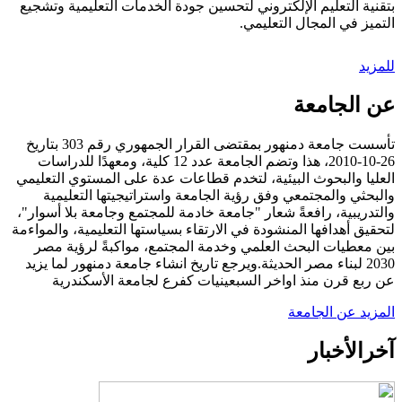
بتقنية التعليم الإلكتروني لتحسين جودة الخدمات التعليمية وتشجيع
التميز في المجال التعليمي.
للمزيد
عن الجامعة
تأسست جامعة دمنهور بمقتضى القرار الجمهوري رقم 303 بتاريخ
26-10-2010، هذا وتضم الجامعة عدد 12 كلية، ومعهدًا للدراسات
العليا والبحوث البيئية، لتخدم قطاعات عدة على المستوي التعليمي
والبحثي والمجتمعي وفق رؤية الجامعة واستراتيجيتها التعليمية
والتدريبية، رافعةً شعار "جامعة خادمة للمجتمع وجامعة بلا أسوار"،
لتحقيق أهدافها المنشودة في الارتقاء بسياستها التعليمية، والمواءمة
بين معطيات البحث العلمي وخدمة المجتمع، مواكبةً لرؤية مصر
2030 لبناء مصر الحديثة.ويرجع تاريخ انشاء جامعة دمنهور لما يزيد
عن ربع قرن منذ اواخر السبعينيات كفرع لجامعة الأسكندرية
المزيد عن الجامعة
آخر
الأخبار