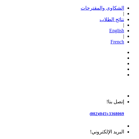
الشكاوى والمقترحات
|
نتائج الطلاب
|
English
|
French
إتصل بنا!
3368069-(045)(002)
البريد الإلكتروني!