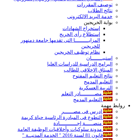
توصيف المقررات
نتائج الطلاب
خدمة البريد الالكترونى
بوابة الخريجين
إستخراج الشهادات
إستطلاع رأى الخريج
المزايـــــــــا التى تقدمها جامعة دمنهور
للخريجين
نظام توظيف الخريجين
إستبيـــــــان
البرامج الدراسية للدراسات العليا
الميثاق الاخلاقى للطالب
نتائج التعليم المفتوح
التعليم المدمج
التربية العسكرية
مصـــــــــادر التعلم
التعليم المدمج
روابط مهمة
إدرس فى مصــــــر
التطوع فى المبادرة الرئاسية حياة كريمة
منصـــــة إجـــــــــــادة
مدونة سلوكيات وأخلاقيات الوظيفة العامة
قانون 81 لسنة 2016 " الخدمة المدنيــة "