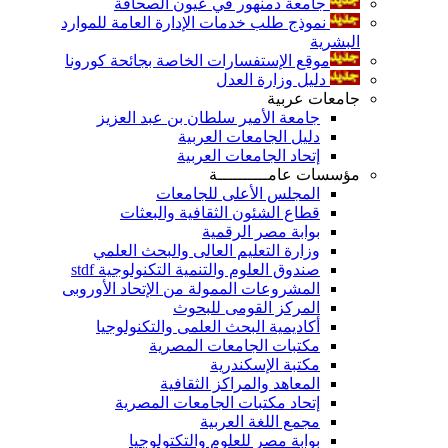
جامعة دمنهور في عيون الصحافة
نموذج طلب خدمات الإدارة العامة للموارد
البشرية
موقع الإستفسارات الخاصة بجائحة كورونا
دليل وزارة العدل
جامعات عربية
جامعة الأمير سلطان بن عبد العزيز
دليل الجامعات العربية
إتحاد الجامعات العربية
مؤسسات عامــــــــــة
المجلس الأعلى للجامعات
قطاع الشئون الثقافية والبعثات
بوابة مصر الرقمية
وزارة التعليم العالى والبحث العلمي
صندوق العلوم والتنمية التكنولوجية stdf
المشروعات الممولة من الإتحاد الأوروبى
المركز القومى للبحوث
أكاديمية البحث العلمى والتكنولوجيا
مكتبات الجامعات المصرية
مكتبة الإسكندرية
المعاهد والمراكز الثقافية
إتحاد مكتبات الجامعات المصرية
مجمع اللغة العربية
بوابة مصر للعلوم والتكتولوجيا