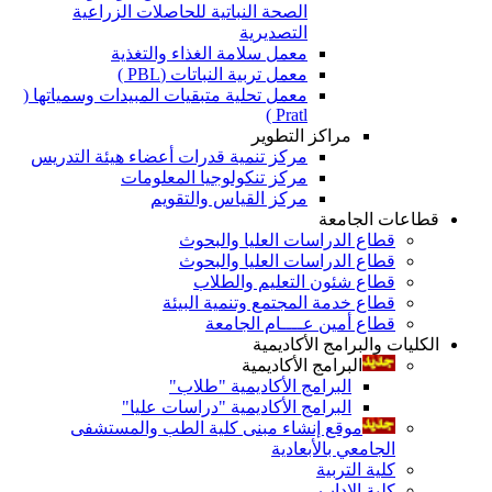
الصحة النباتية للحاصلات الزراعية
التصديرية
معمل سلامة الغذاء والتغذية
معمل تربية النباتات (PBL )
معمل تحلية متبقيات المبيدات وسمياتها (
Pratl )
مراكز التطوير
مركز تنمية قدرات أعضاء هيئة التدريس
مركز تنكولوجيا المعلومات
مركز القياس والتقويم
قطاعات الجامعة
قطاع الدراسات العليا والبحوث
قطاع الدراسات العليا والبحوث
قطاع شئون التعليم والطلاب
قطاع خدمة المجتمع وتنمية البيئة
قطاع أمين عــــام الجامعة
الكليات والبرامج الأكاديمية
البرامج الأكاديمية
البرامج الأكاديمية "طلاب"
البرامج الأكاديمية "دراسات عليا"
موقع إنشاء مبنى كلية الطب والمستشفى
الجامعي بالأبعادية
كلية التربية
كلية الاداب