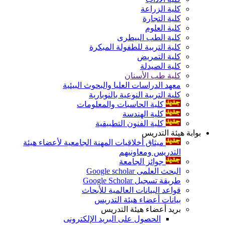
كلية الزراعة
كلية التجارة
كلية العلوم
كلية الطب البيطرى
كلية التربية للطفولة المبكرة
كلية التمريض
كلية الصيدلة
كلية طب الأسنان
معهد الدراسات العليا والبحوث البيئية
كلية التربية النوعية بالنوبارية
كلية الحاسبات والمعلومات
كلية الهندسة
كلية الفنون التطبيقية
بوابة هيئة التدريس
ميثاق أخلاقيات المهنة الجامعية لأعضاء هيئة
التدريس ومعاونيهم
جوائز الجامعة
البحث العلمى Google scholar
طريقة تسجيل Google Scholar
قواعد البيانات العالمية للأبحاث
بيانات أعضاء هيئة التدريس
بريد أعضاء هيئة التدريس
الحصول على البريد الإلكترونى