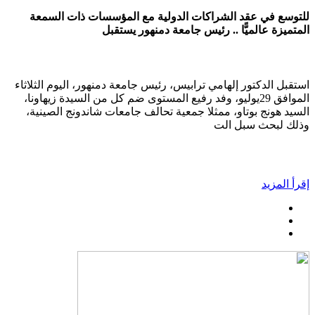
للتوسع في عقد الشراكات الدولية مع المؤسسات ذات السمعة
المتميزة عالميًّا .. رئيس جامعة دمنهور يستقبل
استقبل الدكتور إلهامي ترابيس، رئيس جامعة دمنهور، اليوم الثلاثاء
الموافق 29يوليو، وفد رفيع المستوى ضم كل من السيدة زيهاونا،
السيد هونج بوتاو، ممثلا جمعية تحالف جامعات شاندونج الصينية،
وذلك لبحث سبل الت
إقرأ المزيد