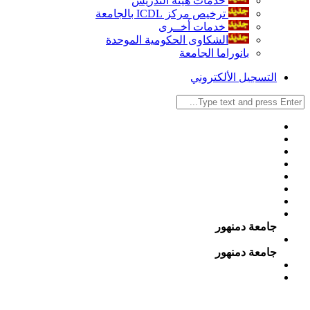
خدمات هيئة التدريس
ترخيص مركز ICDL بالجامعة
خدمات أخــرى
الشكاوى الحكومية الموحدة
بانوراما الجامعة
التسجيل الألكتروني
جامعة دمنهور
جامعة دمنهور