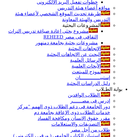
خطوات تفعيل البريد الإلكترونى
مواقع أعضاء هيئة التدريس
طريقة تحديث الموقع الشخصي لأعضاء هيئة
التدريس والهيئة المعاونة
المشروعات البحثية
مشروع بحثى إعادة صياغة تدريس التراث
الثقافى فى مصر REHEED
مشروعات بحثية بجامعة دمنهور
الإتجاهات البحثية
البحث عن الإتجاهات البحثية
الرسائل العلمية
الأبحاث العلمية
نموذج للمبتعث
إستبيـــــــــــــان
دليل الدراسات البحثية
بوابة الطـلاب
الطلاب الوافدين
إدرس فى مصــــــر
دور الجامعة فى دعم الطلاب ذوى الهمم "مركز
خدمات الطلاب ذوى الإعاقة بجامعة دم
مقرر حقوق الإنسان ومكافحة الفساد
التصديقات والاستعلامات
طلاب من أجل مصر
إستبيان الكتاب الجامعي ( ورقي ، إلكتروني )