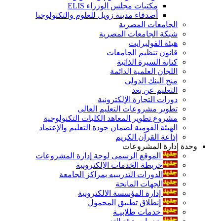
مكتبات مجلس الوزراء ELIS
أصدقاء مدينة زويل للعلوم والتكنولوجيا
الجامعات المصرية
شبكة الجامعات المصرية
هيئة الفولبرايت
قانون تنظيم الجامعات
كتابة السيرة الذاتية
اللجان العلمية الدائمة
منح البنك الدولى
التعليم عن بعد
دورات التجارة الإلكترونية
تطوير مشروعات التعليم العالى
مشروع تطوير المعاهد الكليات التكنولوجية
الهيئة القومية لضمان جودة التعليم والإعتماد
إذاعة القرآن الكريم
وحدة إدارة المشروعات
الموقع الرسمى لوحة إدارة المشروعات
خريطة الخدمات الإلكترونية
الدورات التدريبيه بمراكز الجامعة
الجهات المانحة
إدارة المؤسسة الالكترونية
إنطلاق تطبيق المحمول
خدمات طلابيـة