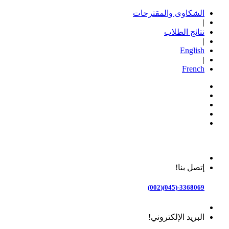
الشكاوى والمقترحات
|
نتائج الطلاب
|
English
|
French
إتصل بنا!
3368069-(045)(002)
البريد الإلكتروني!