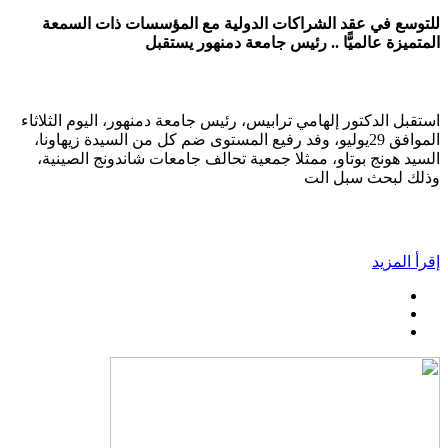
للتوسع في عقد الشراكات الدولية مع المؤسسات ذات السمعة
المتميزة عالميًّا .. رئيس جامعة دمنهور يستقبل
استقبل الدكتور إلهامي ترابيس، رئيس جامعة دمنهور، اليوم الثلاثاء
الموافق 29يوليو، وفد رفيع المستوى ضم كل من السيدة زيهاونا،
السيد هونج بوتاو، ممثلا جمعية تحالف جامعات شاندونج الصينية،
وذلك لبحث سبل الت
إقرأ المزيد