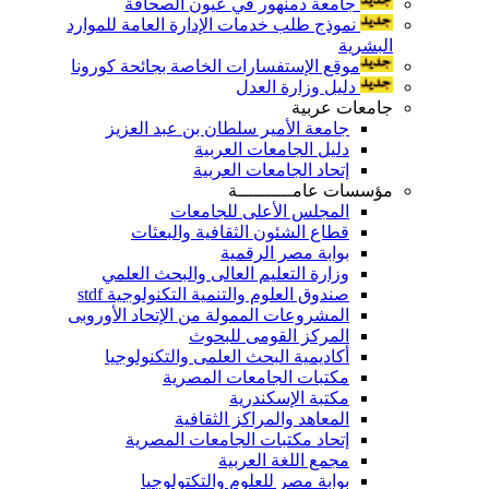
جامعة دمنهور في عيون الصحافة
نموذج طلب خدمات الإدارة العامة للموارد
البشرية
موقع الإستفسارات الخاصة بجائحة كورونا
دليل وزارة العدل
جامعات عربية
جامعة الأمير سلطان بن عبد العزيز
دليل الجامعات العربية
إتحاد الجامعات العربية
مؤسسات عامــــــــــة
المجلس الأعلى للجامعات
قطاع الشئون الثقافية والبعثات
بوابة مصر الرقمية
وزارة التعليم العالى والبحث العلمي
صندوق العلوم والتنمية التكنولوجية stdf
المشروعات الممولة من الإتحاد الأوروبى
المركز القومى للبحوث
أكاديمية البحث العلمى والتكنولوجيا
مكتبات الجامعات المصرية
مكتبة الإسكندرية
المعاهد والمراكز الثقافية
إتحاد مكتبات الجامعات المصرية
مجمع اللغة العربية
بوابة مصر للعلوم والتكتولوجيا