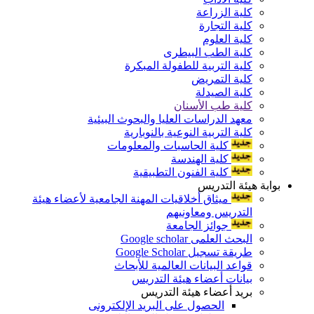
كلية الزراعة
كلية التجارة
كلية العلوم
كلية الطب البيطرى
كلية التربية للطفولة المبكرة
كلية التمريض
كلية الصيدلة
كلية طب الأسنان
معهد الدراسات العليا والبحوث البيئية
كلية التربية النوعية بالنوبارية
كلية الحاسبات والمعلومات
كلية الهندسة
كلية الفنون التطبيقية
بوابة هيئة التدريس
ميثاق أخلاقيات المهنة الجامعية لأعضاء هيئة
التدريس ومعاونيهم
جوائز الجامعة
البحث العلمى Google scholar
طريقة تسجيل Google Scholar
قواعد البيانات العالمية للأبحاث
بيانات أعضاء هيئة التدريس
بريد أعضاء هيئة التدريس
الحصول على البريد الإلكترونى