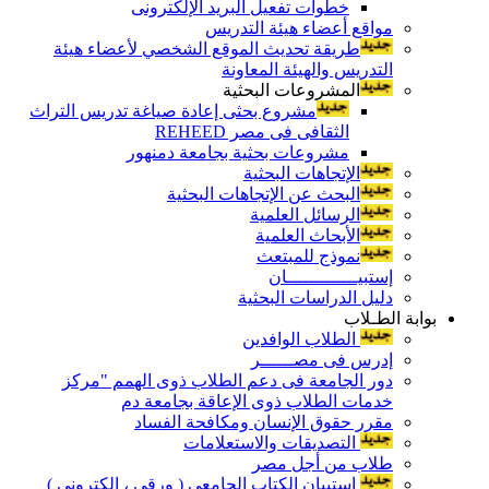
خطوات تفعيل البريد الإلكترونى
مواقع أعضاء هيئة التدريس
طريقة تحديث الموقع الشخصي لأعضاء هيئة
التدريس والهيئة المعاونة
المشروعات البحثية
مشروع بحثى إعادة صياغة تدريس التراث
الثقافى فى مصر REHEED
مشروعات بحثية بجامعة دمنهور
الإتجاهات البحثية
البحث عن الإتجاهات البحثية
الرسائل العلمية
الأبحاث العلمية
نموذج للمبتعث
إستبيـــــــــــــان
دليل الدراسات البحثية
بوابة الطـلاب
الطلاب الوافدين
إدرس فى مصــــــر
دور الجامعة فى دعم الطلاب ذوى الهمم "مركز
خدمات الطلاب ذوى الإعاقة بجامعة دم
مقرر حقوق الإنسان ومكافحة الفساد
التصديقات والاستعلامات
طلاب من أجل مصر
إستبيان الكتاب الجامعي ( ورقي ، إلكتروني )