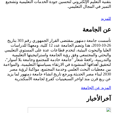
بتقنية التعليم الإلكتروني لتحسين جودة الخدمات التعليمية وتشجيع
التميز في المجال التعليمي.
للمزيد
عن الجامعة
تأسست جامعة دمنهور بمقتضى القرار الجمهوري رقم 303 بتاريخ
26-10-2010، هذا وتضم الجامعة عدد 12 كلية، ومعهدًا للدراسات
العليا والبحوث البيئية، لتخدم قطاعات عدة على المستوي التعليمي
والبحثي والمجتمعي وفق رؤية الجامعة واستراتيجيتها التعليمية
والتدريبية، رافعةً شعار "جامعة خادمة للمجتمع وجامعة بلا أسوار"،
لتحقيق أهدافها المنشودة في الارتقاء بسياستها التعليمية، والمواءمة
بين معطيات البحث العلمي وخدمة المجتمع، مواكبةً لرؤية مصر
2030 لبناء مصر الحديثة.ويرجع تاريخ انشاء جامعة دمنهور لما يزيد
عن ربع قرن منذ اواخر السبعينيات كفرع لجامعة الأسكندرية
المزيد عن الجامعة
آخر
الأخبار