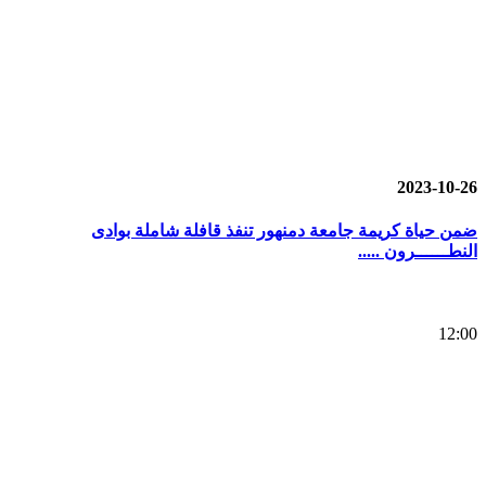
2023-10-26
ضمن حياة كريمة جامعة دمنهور تنفذ قافلة شاملة بوادى
النطــــــرون .....
12:00