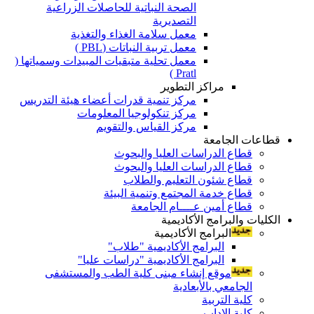
الصحة النباتية للحاصلات الزراعية
التصديرية
معمل سلامة الغذاء والتغذية
معمل تربية النباتات (PBL )
معمل تحلية متبقيات المبيدات وسمياتها (
Pratl )
مراكز التطوير
مركز تنمية قدرات أعضاء هيئة التدريس
مركز تنكولوجيا المعلومات
مركز القياس والتقويم
قطاعات الجامعة
قطاع الدراسات العليا والبحوث
قطاع الدراسات العليا والبحوث
قطاع شئون التعليم والطلاب
قطاع خدمة المجتمع وتنمية البيئة
قطاع أمين عــــام الجامعة
الكليات والبرامج الأكاديمية
البرامج الأكاديمية
البرامج الأكاديمية "طلاب"
البرامج الأكاديمية "دراسات عليا"
موقع إنشاء مبنى كلية الطب والمستشفى
الجامعي بالأبعادية
كلية التربية
كلية الاداب