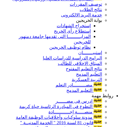
توصيف المقررات
نتائج الطلاب
خدمة البريد الالكترونى
بوابة الخريجين
إستخراج الشهادات
إستطلاع رأى الخريج
المزايـــــــــا التى تقدمها جامعة دمنهور
للخريجين
نظام توظيف الخريجين
إستبيـــــــان
البرامج الدراسية للدراسات العليا
الميثاق الاخلاقى للطالب
نتائج التعليم المفتوح
التعليم المدمج
التربية العسكرية
مصـــــــــادر التعلم
التعليم المدمج
روابط مهمة
إدرس فى مصــــــر
التطوع فى المبادرة الرئاسية حياة كريمة
منصـــــة إجـــــــــــادة
مدونة سلوكيات وأخلاقيات الوظيفة العامة
قانون 81 لسنة 2016 " الخدمة المدنيــة "