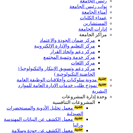
رئيس الجامعة
نواب رئيس الجامعة
أمناء الجامعة
عمداء الكليات
المستشارين
إدارات الجامعة
مراكز الجامعة
مركز ضمان الجودة والاعتماد
مركز التعليم والإدارة الإلكترونية
مركز دعم وإتخاذ القرار
مركز خدمة وتنمية المجتمع
مركز اللغات
مركز دعم وتسويق الإبتكار والتكنولوجيا (
الحاضنة التكنولوجية )
مدونة سلوكيات وأخلاقيات الوظيفة العامة
نموذج طلب خدمات الإدارة العامة للموارد
البشرية
وحدة إدارة المشروعات
المشروعات التنافسية
معمل تحليل الأدوية والمستحضرات
الصيدلية
معمل الكشف عن النباتات المهندسة
وراثيا
معمل الكشف عن جودة وسلامة