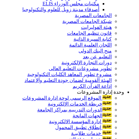
مكتبات مجلس الوزراء ELIS
أصدقاء مدينة زويل للعلوم والتكنولوجيا
الجامعات المصرية
شبكة الجامعات المصرية
هيئة الفولبرايت
قانون تنظيم الجامعات
كتابة السيرة الذاتية
اللجان العلمية الدائمة
منح البنك الدولى
التعليم عن بعد
دورات التجارة الإلكترونية
تطوير مشروعات التعليم العالى
مشروع تطوير المعاهد الكليات التكنولوجية
الهيئة القومية لضمان جودة التعليم والإعتماد
إذاعة القرآن الكريم
وحدة إدارة المشروعات
الموقع الرسمى لوحة إدارة المشروعات
خريطة الخدمات الإلكترونية
الدورات التدريبيه بمراكز الجامعة
الجهات المانحة
إدارة المؤسسة الالكترونية
إنطلاق تطبيق المحمول
خدمات طلابيـة