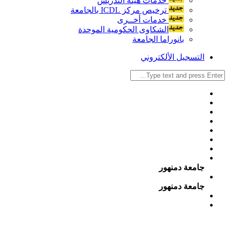
خدمات هيئة التدريس
ترخيص مركز ICDL بالجامعة
خدمات أخــرى
الشكاوى الحكومية الموحدة
بانوراما الجامعة
التسجيل الألكتروني
جامعة دمنهور
جامعة دمنهور