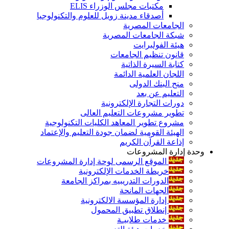
مكتبات مجلس الوزراء ELIS
أصدقاء مدينة زويل للعلوم والتكنولوجيا
الجامعات المصرية
شبكة الجامعات المصرية
هيئة الفولبرايت
قانون تنظيم الجامعات
كتابة السيرة الذاتية
اللجان العلمية الدائمة
منح البنك الدولى
التعليم عن بعد
دورات التجارة الإلكترونية
تطوير مشروعات التعليم العالى
مشروع تطوير المعاهد الكليات التكنولوجية
الهيئة القومية لضمان جودة التعليم والإعتماد
إذاعة القرآن الكريم
وحدة إدارة المشروعات
الموقع الرسمى لوحة إدارة المشروعات
خريطة الخدمات الإلكترونية
الدورات التدريبيه بمراكز الجامعة
الجهات المانحة
إدارة المؤسسة الالكترونية
إنطلاق تطبيق المحمول
خدمات طلابيـة