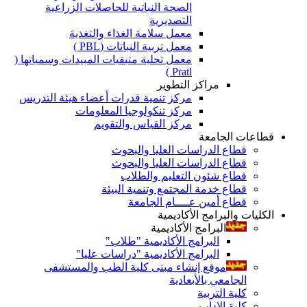
الصحة النباتية للحاصلات الزراعية
التصديرية
معمل سلامة الغذاء والتغذية
معمل تربية النباتات (PBL )
معمل تحلية متبقيات المبيدات وسمياتها (
Pratl )
مراكز التطوير
مركز تنمية قدرات أعضاء هيئة التدريس
مركز تنكولوجيا المعلومات
مركز القياس والتقويم
قطاعات الجامعة
قطاع الدراسات العليا والبحوث
قطاع الدراسات العليا والبحوث
قطاع شئون التعليم والطلاب
قطاع خدمة المجتمع وتنمية البيئة
قطاع أمين عــــام الجامعة
الكليات والبرامج الأكاديمية
البرامج الأكاديمية
البرامج الأكاديمية "طلاب"
البرامج الأكاديمية "دراسات عليا"
موقع إنشاء مبنى كلية الطب والمستشفى
الجامعي بالأبعادية
كلية التربية
كلية الاداب