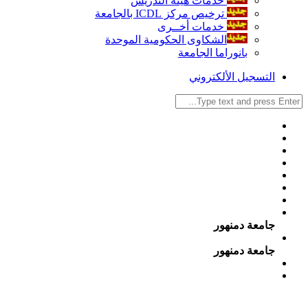
خدمات هيئة التدريس
ترخيص مركز ICDL بالجامعة
خدمات أخــرى
الشكاوى الحكومية الموحدة
بانوراما الجامعة
التسجيل الألكتروني
جامعة دمنهور
جامعة دمنهور