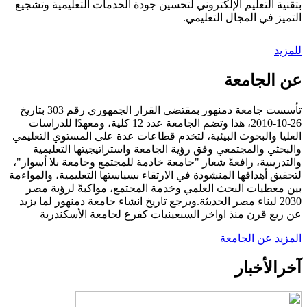
بتقنية التعليم الإلكتروني لتحسين جودة الخدمات التعليمية وتشجيع
التميز في المجال التعليمي.
للمزيد
عن الجامعة
تأسست جامعة دمنهور بمقتضى القرار الجمهوري رقم 303 بتاريخ
26-10-2010، هذا وتضم الجامعة عدد 12 كلية، ومعهدًا للدراسات
العليا والبحوث البيئية، لتخدم قطاعات عدة على المستوي التعليمي
والبحثي والمجتمعي وفق رؤية الجامعة واستراتيجيتها التعليمية
والتدريبية، رافعةً شعار "جامعة خادمة للمجتمع وجامعة بلا أسوار"،
لتحقيق أهدافها المنشودة في الارتقاء بسياستها التعليمية، والمواءمة
بين معطيات البحث العلمي وخدمة المجتمع، مواكبةً لرؤية مصر
2030 لبناء مصر الحديثة.ويرجع تاريخ انشاء جامعة دمنهور لما يزيد
عن ربع قرن منذ اواخر السبعينيات كفرع لجامعة الأسكندرية
المزيد عن الجامعة
آخر
الأخبار