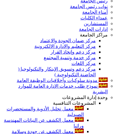
رئيس الجامعة
نواب رئيس الجامعة
أمناء الجامعة
عمداء الكليات
المستشارين
إدارات الجامعة
مراكز الجامعة
مركز ضمان الجودة والاعتماد
مركز التعليم والإدارة الإلكترونية
مركز دعم وإتخاذ القرار
مركز خدمة وتنمية المجتمع
مركز اللغات
مركز دعم وتسويق الإبتكار والتكنولوجيا (
الحاضنة التكنولوجية )
مدونة سلوكيات وأخلاقيات الوظيفة العامة
نموذج طلب خدمات الإدارة العامة للموارد
البشرية
وحدة إدارة المشروعات
المشروعات التنافسية
معمل تحليل الأدوية والمستحضرات
الصيدلية
معمل الكشف عن النباتات المهندسة
وراثيا
معمل الكشف عن جودة وسلامة