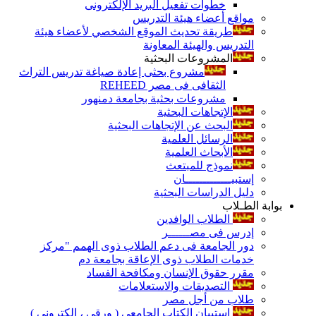
خطوات تفعيل البريد الإلكترونى
مواقع أعضاء هيئة التدريس
طريقة تحديث الموقع الشخصي لأعضاء هيئة
التدريس والهيئة المعاونة
المشروعات البحثية
مشروع بحثى إعادة صياغة تدريس التراث
الثقافى فى مصر REHEED
مشروعات بحثية بجامعة دمنهور
الإتجاهات البحثية
البحث عن الإتجاهات البحثية
الرسائل العلمية
الأبحاث العلمية
نموذج للمبتعث
إستبيـــــــــــــان
دليل الدراسات البحثية
بوابة الطـلاب
الطلاب الوافدين
إدرس فى مصــــــر
دور الجامعة فى دعم الطلاب ذوى الهمم "مركز
خدمات الطلاب ذوى الإعاقة بجامعة دم
مقرر حقوق الإنسان ومكافحة الفساد
التصديقات والاستعلامات
طلاب من أجل مصر
إستبيان الكتاب الجامعي ( ورقي ، إلكتروني )