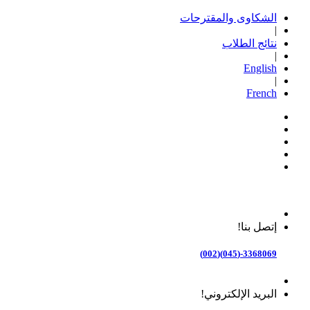
الشكاوى والمقترحات
|
نتائج الطلاب
|
English
|
French
إتصل بنا!
3368069-(045)(002)
البريد الإلكتروني!