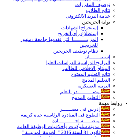
توصيف المقررات
نتائج الطلاب
خدمة البريد الالكترونى
بوابة الخريجين
إستخراج الشهادات
إستطلاع رأى الخريج
المزايـــــــــا التى تقدمها جامعة دمنهور
للخريجين
نظام توظيف الخريجين
إستبيـــــــان
البرامج الدراسية للدراسات العليا
الميثاق الاخلاقى للطالب
نتائج التعليم المفتوح
التعليم المدمج
التربية العسكرية
مصـــــــــادر التعلم
التعليم المدمج
روابط مهمة
إدرس فى مصــــــر
التطوع فى المبادرة الرئاسية حياة كريمة
منصـــــة إجـــــــــــادة
مدونة سلوكيات وأخلاقيات الوظيفة العامة
قانون 81 لسنة 2016 " الخدمة المدنيــة "