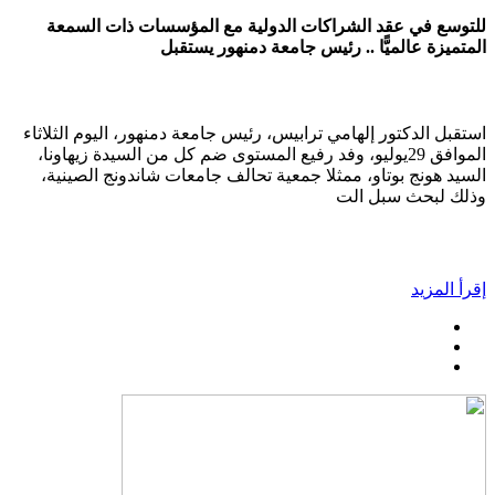
للتوسع في عقد الشراكات الدولية مع المؤسسات ذات السمعة
المتميزة عالميًّا .. رئيس جامعة دمنهور يستقبل
استقبل الدكتور إلهامي ترابيس، رئيس جامعة دمنهور، اليوم الثلاثاء
الموافق 29يوليو، وفد رفيع المستوى ضم كل من السيدة زيهاونا،
السيد هونج بوتاو، ممثلا جمعية تحالف جامعات شاندونج الصينية،
وذلك لبحث سبل الت
إقرأ المزيد