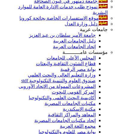
جامعة دمنهور في عيون الصحافة
نموذج طلب خدمات الإدارة العامة للموارد
البشرية
موقع الإستفسارات الخاصة بجائحة كورونا
دليل وزارة العدل
جامعات عربية
جامعة الأمير سلطان بن عبد العزيز
دليل الجامعات العربية
إتحاد الجامعات العربية
مؤسسات عامــــــــــة
المجلس الأعلى للجامعات
قطاع الشئون الثقافية والبعثات
بوابة مصر الرقمية
وزارة التعليم العالى والبحث العلمي
صندوق العلوم والتنمية التكنولوجية stdf
المشروعات الممولة من الإتحاد الأوروبى
المركز القومى للبحوث
أكاديمية البحث العلمى والتكنولوجيا
مكتبات الجامعات المصرية
مكتبة الإسكندرية
المعاهد والمراكز الثقافية
إتحاد مكتبات الجامعات المصرية
مجمع اللغة العربية
بوابة مصر للعلوم والتكتولوجيا