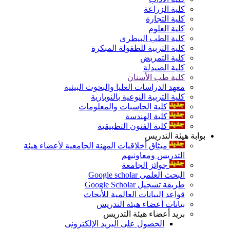
كلية الزراعة
كلية التجارة
كلية العلوم
كلية الطب البيطرى
كلية التربية للطفولة المبكرة
كلية التمريض
كلية الصيدلة
كلية طب الأسنان
معهد الدراسات العليا والبحوث البيئية
كلية التربية النوعية بالنوبارية
كلية الحاسبات والمعلومات
كلية الهندسة
كلية الفنون التطبيقية
بوابة هيئة التدريس
ميثاق أخلاقيات المهنة الجامعية لأعضاء هيئة
التدريس ومعاونيهم
جوائز الجامعة
البحث العلمى Google scholar
طريقة تسجيل Google Scholar
قواعد البيانات العالمية للأبحاث
بيانات أعضاء هيئة التدريس
بريد أعضاء هيئة التدريس
الحصول على البريد الإلكترونى