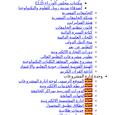
مكتبات مجلس الوزراء ELIS
أصدقاء مدينة زويل للعلوم والتكنولوجيا
الجامعات المصرية
شبكة الجامعات المصرية
هيئة الفولبرايت
قانون تنظيم الجامعات
كتابة السيرة الذاتية
اللجان العلمية الدائمة
منح البنك الدولى
التعليم عن بعد
دورات التجارة الإلكترونية
تطوير مشروعات التعليم العالى
مشروع تطوير المعاهد الكليات التكنولوجية
الهيئة القومية لضمان جودة التعليم والإعتماد
إذاعة القرآن الكريم
وحدة إدارة المشروعات
الموقع الرسمى لوحة إدارة المشروعات
خريطة الخدمات الإلكترونية
الدورات التدريبيه بمراكز الجامعة
الجهات المانحة
إدارة المؤسسة الالكترونية
إنطلاق تطبيق المحمول
خدمات طلابيـة