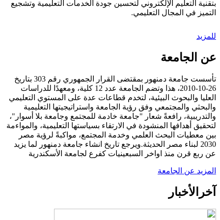
بتقنية التعليم الإلكتروني لتحسين جودة الخدمات التعليمية وتشجيع
التميز في المجال التعليمي.
للمزيد
عن الجامعة
تأسست جامعة دمنهور بمقتضى القرار الجمهوري رقم 303 بتاريخ
26-10-2010، هذا وتضم الجامعة عدد 12 كلية، ومعهدًا للدراسات
العليا والبحوث البيئية، لتخدم قطاعات عدة على المستوي التعليمي
والبحثي والمجتمعي وفق رؤية الجامعة واستراتيجيتها التعليمية
والتدريبية، رافعةً شعار "جامعة خادمة للمجتمع وجامعة بلا أسوار"،
لتحقيق أهدافها المنشودة في الارتقاء بسياستها التعليمية، والمواءمة
بين معطيات البحث العلمي وخدمة المجتمع، مواكبةً لرؤية مصر
2030 لبناء مصر الحديثة.ويرجع تاريخ انشاء جامعة دمنهور لما يزيد
عن ربع قرن منذ اواخر السبعينيات كفرع لجامعة الأسكندرية
المزيد عن الجامعة
آخر
الأخبار