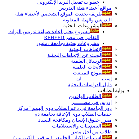
خطوات تفعيل البريد الإلكترونى
مواقع أعضاء هيئة التدريس
طريقة تحديث الموقع الشخصي لأعضاء هيئة
التدريس والهيئة المعاونة
المشروعات البحثية
مشروع بحثى إعادة صياغة تدريس التراث
الثقافى فى مصر REHEED
مشروعات بحثية بجامعة دمنهور
الإتجاهات البحثية
البحث عن الإتجاهات البحثية
الرسائل العلمية
الأبحاث العلمية
نموذج للمبتعث
إستبيـــــــــــــان
دليل الدراسات البحثية
بوابة الطـلاب
الطلاب الوافدين
إدرس فى مصــــــر
دور الجامعة فى دعم الطلاب ذوى الهمم "مركز
خدمات الطلاب ذوى الإعاقة بجامعة دم
مقرر حقوق الإنسان ومكافحة الفساد
التصديقات والاستعلامات
طلاب من أجل مصر
إستبيان الكتاب الجامعي ( ورقي ، إلكتروني )