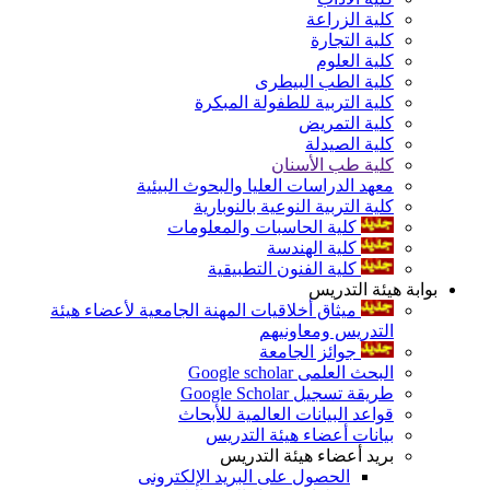
كلية الزراعة
كلية التجارة
كلية العلوم
كلية الطب البيطرى
كلية التربية للطفولة المبكرة
كلية التمريض
كلية الصيدلة
كلية طب الأسنان
معهد الدراسات العليا والبحوث البيئية
كلية التربية النوعية بالنوبارية
كلية الحاسبات والمعلومات
كلية الهندسة
كلية الفنون التطبيقية
بوابة هيئة التدريس
ميثاق أخلاقيات المهنة الجامعية لأعضاء هيئة
التدريس ومعاونيهم
جوائز الجامعة
البحث العلمى Google scholar
طريقة تسجيل Google Scholar
قواعد البيانات العالمية للأبحاث
بيانات أعضاء هيئة التدريس
بريد أعضاء هيئة التدريس
الحصول على البريد الإلكترونى