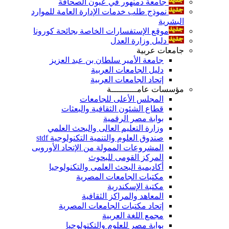
جامعة دمنهور في عيون الصحافة
نموذج طلب خدمات الإدارة العامة للموارد
البشرية
موقع الإستفسارات الخاصة بجائحة كورونا
دليل وزارة العدل
جامعات عربية
جامعة الأمير سلطان بن عبد العزيز
دليل الجامعات العربية
إتحاد الجامعات العربية
مؤسسات عامــــــــــة
المجلس الأعلى للجامعات
قطاع الشئون الثقافية والبعثات
بوابة مصر الرقمية
وزارة التعليم العالى والبحث العلمي
صندوق العلوم والتنمية التكنولوجية stdf
المشروعات الممولة من الإتحاد الأوروبى
المركز القومى للبحوث
أكاديمية البحث العلمى والتكنولوجيا
مكتبات الجامعات المصرية
مكتبة الإسكندرية
المعاهد والمراكز الثقافية
إتحاد مكتبات الجامعات المصرية
مجمع اللغة العربية
بوابة مصر للعلوم والتكتولوجيا