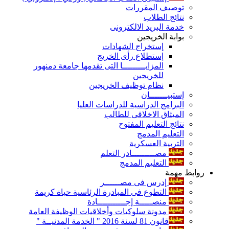
توصيف المقررات
نتائج الطلاب
خدمة البريد الالكترونى
بوابة الخريجين
إستخراج الشهادات
إستطلاع رأى الخريج
المزايـــــــــا التى تقدمها جامعة دمنهور
للخريجين
نظام توظيف الخريجين
إستبيـــــــان
البرامج الدراسية للدراسات العليا
الميثاق الاخلاقى للطالب
نتائج التعليم المفتوح
التعليم المدمج
التربية العسكرية
مصـــــــــادر التعلم
التعليم المدمج
روابط مهمة
إدرس فى مصــــــر
التطوع فى المبادرة الرئاسية حياة كريمة
منصـــــة إجـــــــــــادة
مدونة سلوكيات وأخلاقيات الوظيفة العامة
قانون 81 لسنة 2016 " الخدمة المدنيــة "