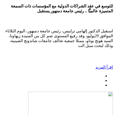
للتوسع في عقد الشراكات الدولية مع المؤسسات ذات السمعة
المتميزة عالميًّا .. رئيس جامعة دمنهور يستقبل
استقبل الدكتور إلهامي ترابيس، رئيس جامعة دمنهور، اليوم الثلاثاء
الموافق 29يوليو، وفد رفيع المستوى ضم كل من السيدة زيهاونا،
السيد هونج بوتاو، ممثلا جمعية تحالف جامعات شاندونج الصينية،
وذلك لبحث سبل الت
إقرأ المزيد