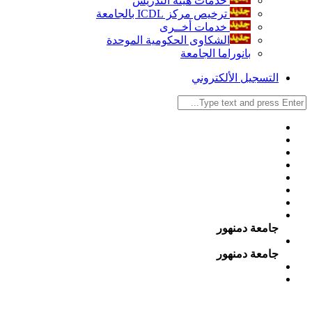
خدمات هيئة التدريس
ترخيص مركز ICDL بالجامعة
خدمات أخــرى
الشكاوى الحكومية الموحدة
بانوراما الجامعة
التسجيل الألكتروني
جامعة دمنهور
جامعة دمنهور