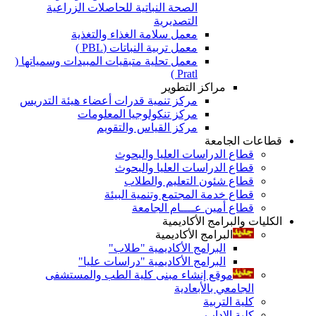
الصحة النباتية للحاصلات الزراعية
التصديرية
معمل سلامة الغذاء والتغذية
معمل تربية النباتات (PBL )
معمل تحلية متبقيات المبيدات وسمياتها (
Pratl )
مراكز التطوير
مركز تنمية قدرات أعضاء هيئة التدريس
مركز تنكولوجيا المعلومات
مركز القياس والتقويم
قطاعات الجامعة
قطاع الدراسات العليا والبحوث
قطاع الدراسات العليا والبحوث
قطاع شئون التعليم والطلاب
قطاع خدمة المجتمع وتنمية البيئة
قطاع أمين عــــام الجامعة
الكليات والبرامج الأكاديمية
البرامج الأكاديمية
البرامج الأكاديمية "طلاب"
البرامج الأكاديمية "دراسات عليا"
موقع إنشاء مبنى كلية الطب والمستشفى
الجامعي بالأبعادية
كلية التربية
كلية الاداب