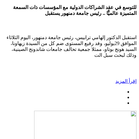
للتوسع في عقد الشراكات الدولية مع المؤسسات ذات السمعة
المتميزة عالميًّا .. رئيس جامعة دمنهور يستقبل
استقبل الدكتور إلهامي ترابيس، رئيس جامعة دمنهور، اليوم الثلاثاء
الموافق 29يوليو، وفد رفيع المستوى ضم كل من السيدة زيهاونا،
السيد هونج بوتاو، ممثلا جمعية تحالف جامعات شاندونج الصينية،
وذلك لبحث سبل الت
إقرأ المزيد