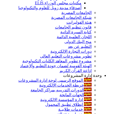
مكتبات مجلس الوزراء ELIS
أصدقاء مدينة زويل للعلوم والتكنولوجيا
الجامعات المصرية
شبكة الجامعات المصرية
هيئة الفولبرايت
قانون تنظيم الجامعات
كتابة السيرة الذاتية
اللجان العلمية الدائمة
منح البنك الدولى
التعليم عن بعد
دورات التجارة الإلكترونية
تطوير مشروعات التعليم العالى
مشروع تطوير المعاهد الكليات التكنولوجية
الهيئة القومية لضمان جودة التعليم والإعتماد
إذاعة القرآن الكريم
وحدة إدارة المشروعات
الموقع الرسمى لوحة إدارة المشروعات
خريطة الخدمات الإلكترونية
الدورات التدريبيه بمراكز الجامعة
الجهات المانحة
إدارة المؤسسة الالكترونية
إنطلاق تطبيق المحمول
خدمات طلابيـة