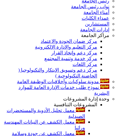
رئيس الجامعة
نواب رئيس الجامعة
أمناء الجامعة
عمداء الكليات
المستشارين
إدارات الجامعة
مراكز الجامعة
مركز ضمان الجودة والاعتماد
مركز التعليم والإدارة الإلكترونية
مركز دعم وإتخاذ القرار
مركز خدمة وتنمية المجتمع
مركز اللغات
مركز دعم وتسويق الإبتكار والتكنولوجيا (
الحاضنة التكنولوجية )
مدونة سلوكيات وأخلاقيات الوظيفة العامة
نموذج طلب خدمات الإدارة العامة للموارد
البشرية
وحدة إدارة المشروعات
المشروعات التنافسية
معمل تحليل الأدوية والمستحضرات
الصيدلية
معمل الكشف عن النباتات المهندسة
وراثيا
معمل الكشف عن جودة وسلامة