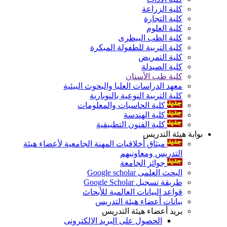
كلية الزراعة
كلية التجارة
كلية العلوم
كلية الطب البيطرى
كلية التربية للطفولة المبكرة
كلية التمريض
كلية الصيدلة
كلية طب الأسنان
معهد الدراسات العليا والبحوث البيئية
كلية التربية النوعية بالنوبارية
كلية الحاسبات والمعلومات
كلية الهندسة
كلية الفنون التطبيقية
بوابة هيئة التدريس
ميثاق أخلاقيات المهنة الجامعية لأعضاء هيئة
التدريس ومعاونيهم
جوائز الجامعة
البحث العلمى Google scholar
طريقة تسجيل Google Scholar
قواعد البيانات العالمية للأبحاث
بيانات أعضاء هيئة التدريس
بريد أعضاء هيئة التدريس
الحصول على البريد الإلكترونى