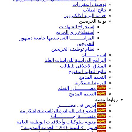
توصيف المقررات
نتائج الطلاب
خدمة البريد الالكترونى
بوابة الخريجين
إستخراج الشهادات
إستطلاع رأى الخريج
المزايـــــــــا التى تقدمها جامعة دمنهور
للخريجين
نظام توظيف الخريجين
إستبيـــــــان
البرامج الدراسية للدراسات العليا
الميثاق الاخلاقى للطالب
نتائج التعليم المفتوح
التعليم المدمج
التربية العسكرية
مصـــــــــادر التعلم
التعليم المدمج
روابط مهمة
إدرس فى مصــــــر
التطوع فى المبادرة الرئاسية حياة كريمة
منصـــــة إجـــــــــــادة
مدونة سلوكيات وأخلاقيات الوظيفة العامة
قانون 81 لسنة 2016 " الخدمة المدنيــة "