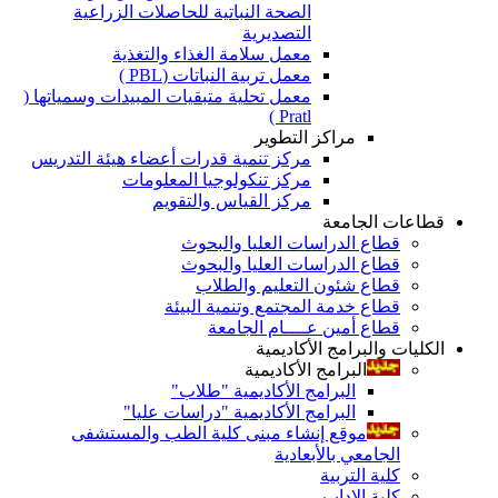
الصحة النباتية للحاصلات الزراعية
التصديرية
معمل سلامة الغذاء والتغذية
معمل تربية النباتات (PBL )
معمل تحلية متبقيات المبيدات وسمياتها (
Pratl )
مراكز التطوير
مركز تنمية قدرات أعضاء هيئة التدريس
مركز تنكولوجيا المعلومات
مركز القياس والتقويم
قطاعات الجامعة
قطاع الدراسات العليا والبحوث
قطاع الدراسات العليا والبحوث
قطاع شئون التعليم والطلاب
قطاع خدمة المجتمع وتنمية البيئة
قطاع أمين عــــام الجامعة
الكليات والبرامج الأكاديمية
البرامج الأكاديمية
البرامج الأكاديمية "طلاب"
البرامج الأكاديمية "دراسات عليا"
موقع إنشاء مبنى كلية الطب والمستشفى
الجامعي بالأبعادية
كلية التربية
كلية الاداب