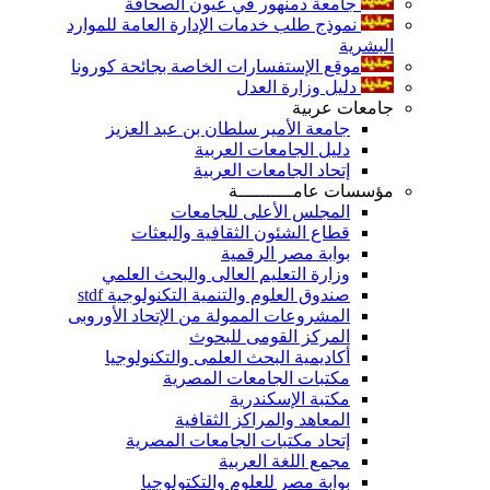
جامعة دمنهور في عيون الصحافة
نموذج طلب خدمات الإدارة العامة للموارد
البشرية
موقع الإستفسارات الخاصة بجائحة كورونا
دليل وزارة العدل
جامعات عربية
جامعة الأمير سلطان بن عبد العزيز
دليل الجامعات العربية
إتحاد الجامعات العربية
مؤسسات عامــــــــــة
المجلس الأعلى للجامعات
قطاع الشئون الثقافية والبعثات
بوابة مصر الرقمية
وزارة التعليم العالى والبحث العلمي
صندوق العلوم والتنمية التكنولوجية stdf
المشروعات الممولة من الإتحاد الأوروبى
المركز القومى للبحوث
أكاديمية البحث العلمى والتكنولوجيا
مكتبات الجامعات المصرية
مكتبة الإسكندرية
المعاهد والمراكز الثقافية
إتحاد مكتبات الجامعات المصرية
مجمع اللغة العربية
بوابة مصر للعلوم والتكتولوجيا