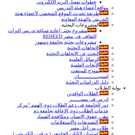
خطوات تفعيل البريد الإلكترونى
مواقع أعضاء هيئة التدريس
طريقة تحديث الموقع الشخصي لأعضاء هيئة
التدريس والهيئة المعاونة
المشروعات البحثية
مشروع بحثى إعادة صياغة تدريس التراث
الثقافى فى مصر REHEED
مشروعات بحثية بجامعة دمنهور
الإتجاهات البحثية
البحث عن الإتجاهات البحثية
الرسائل العلمية
الأبحاث العلمية
نموذج للمبتعث
إستبيـــــــــــــان
دليل الدراسات البحثية
بوابة الطـلاب
الطلاب الوافدين
إدرس فى مصــــــر
دور الجامعة فى دعم الطلاب ذوى الهمم "مركز
خدمات الطلاب ذوى الإعاقة بجامعة دم
مقرر حقوق الإنسان ومكافحة الفساد
التصديقات والاستعلامات
طلاب من أجل مصر
إستبيان الكتاب الجامعي ( ورقي ، إلكتروني )