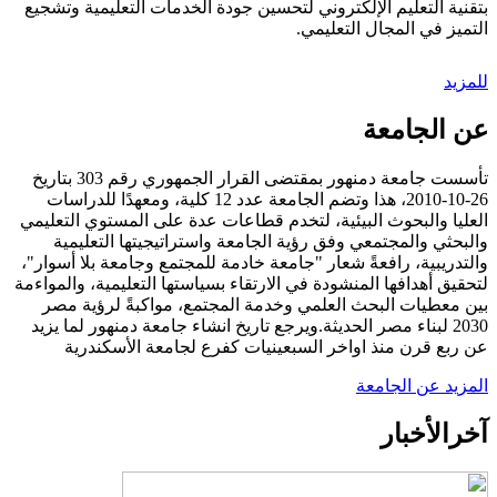
بتقنية التعليم الإلكتروني لتحسين جودة الخدمات التعليمية وتشجيع
التميز في المجال التعليمي.
للمزيد
عن الجامعة
تأسست جامعة دمنهور بمقتضى القرار الجمهوري رقم 303 بتاريخ
26-10-2010، هذا وتضم الجامعة عدد 12 كلية، ومعهدًا للدراسات
العليا والبحوث البيئية، لتخدم قطاعات عدة على المستوي التعليمي
والبحثي والمجتمعي وفق رؤية الجامعة واستراتيجيتها التعليمية
والتدريبية، رافعةً شعار "جامعة خادمة للمجتمع وجامعة بلا أسوار"،
لتحقيق أهدافها المنشودة في الارتقاء بسياستها التعليمية، والمواءمة
بين معطيات البحث العلمي وخدمة المجتمع، مواكبةً لرؤية مصر
2030 لبناء مصر الحديثة.ويرجع تاريخ انشاء جامعة دمنهور لما يزيد
عن ربع قرن منذ اواخر السبعينيات كفرع لجامعة الأسكندرية
المزيد عن الجامعة
آخر
الأخبار