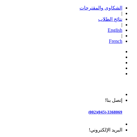
الشكاوى والمقترحات
|
نتائج الطلاب
|
English
|
French
إتصل بنا!
3368069-(045)(002)
البريد الإلكتروني!