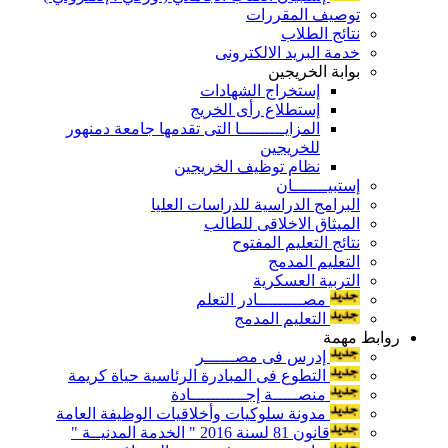
توصيف المقررات
نتائج الطلاب
خدمة البريد الالكترونى
بوابة الخريجين
إستخراج الشهادات
إستطلاع رأى الخريج
المزايـــــــــا التى تقدمها جامعة دمنهور
للخريجين
نظام توظيف الخريجين
إستبيـــــــان
البرامج الدراسية للدراسات العليا
الميثاق الاخلاقى للطالب
نتائج التعليم المفتوح
التعليم المدمج
التربية العسكرية
مصـــــــــادر التعلم
التعليم المدمج
روابط مهمة
إدرس فى مصــــــر
التطوع فى المبادرة الرئاسية حياة كريمة
منصـــــة إجـــــــــــادة
مدونة سلوكيات وأخلاقيات الوظيفة العامة
قانون 81 لسنة 2016 " الخدمة المدنيــة "