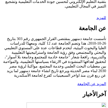
بتقنية التعليم الإلكتروني لتحسين جودة الخدمات التعليمية وتشجيع
التميز في المجال التعليمي.
للمزيد
عن الجامعة
تأسست جامعة دمنهور بمقتضى القرار الجمهوري رقم 303 بتاريخ
26-10-2010، هذا وتضم الجامعة عدد 12 كلية، ومعهدًا للدراسات
العليا والبحوث البيئية، لتخدم قطاعات عدة على المستوي التعليمي
والبحثي والمجتمعي وفق رؤية الجامعة واستراتيجيتها التعليمية
والتدريبية، رافعةً شعار "جامعة خادمة للمجتمع وجامعة بلا أسوار"،
لتحقيق أهدافها المنشودة في الارتقاء بسياستها التعليمية، والمواءمة
بين معطيات البحث العلمي وخدمة المجتمع، مواكبةً لرؤية مصر
2030 لبناء مصر الحديثة.ويرجع تاريخ انشاء جامعة دمنهور لما يزيد
عن ربع قرن منذ اواخر السبعينيات كفرع لجامعة الأسكندرية
المزيد عن الجامعة
آخر
الأخبار