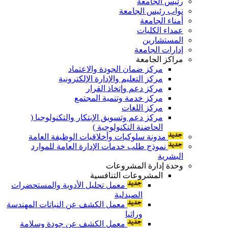
رئيس الجامعة
نواب رئيس الجامعة
أمناء الجامعة
عمداء الكليات
المستشارين
إدارات الجامعة
مراكز الجامعة
مركز ضمان الجودة والاعتماد
مركز التعليم والإدارة الإلكترونية
مركز دعم وإتخاذ القرار
مركز خدمة وتنمية المجتمع
مركز اللغات
مركز دعم وتسويق الإبتكار والتكنولوجيا (
الحاضنة التكنولوجية )
مدونة سلوكيات وأخلاقيات الوظيفة العامة
نموذج طلب خدمات الإدارة العامة للموارد
البشرية
وحدة إدارة المشروعات
المشروعات التنافسية
معمل تحليل الأدوية والمستحضرات
الصيدلية
معمل الكشف عن النباتات المهندسة
وراثيا
معمل الكشف عن جودة وسلامة