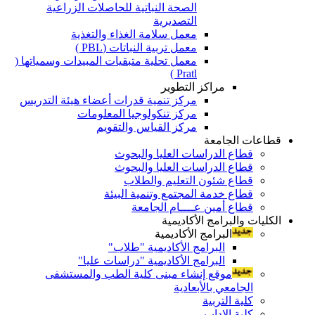
الصحة النباتية للحاصلات الزراعية
التصديرية
معمل سلامة الغذاء والتغذية
معمل تربية النباتات (PBL )
معمل تحلية متبقيات المبيدات وسمياتها (
Pratl )
مراكز التطوير
مركز تنمية قدرات أعضاء هيئة التدريس
مركز تنكولوجيا المعلومات
مركز القياس والتقويم
قطاعات الجامعة
قطاع الدراسات العليا والبحوث
قطاع الدراسات العليا والبحوث
قطاع شئون التعليم والطلاب
قطاع خدمة المجتمع وتنمية البيئة
قطاع أمين عــــام الجامعة
الكليات والبرامج الأكاديمية
البرامج الأكاديمية
البرامج الأكاديمية "طلاب"
البرامج الأكاديمية "دراسات عليا"
موقع إنشاء مبنى كلية الطب والمستشفى
الجامعي بالأبعادية
كلية التربية
كلية الاداب