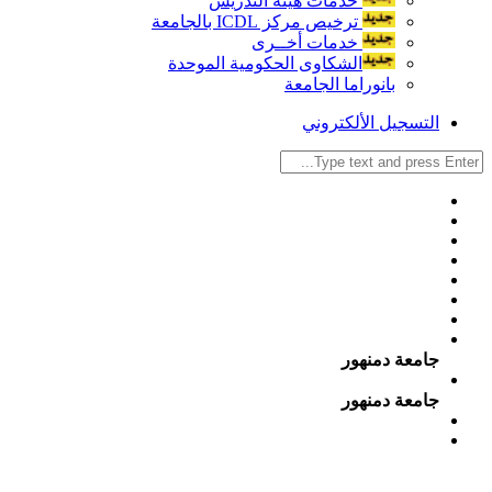
خدمات هيئة التدريس
ترخيص مركز ICDL بالجامعة
خدمات أخــرى
الشكاوى الحكومية الموحدة
بانوراما الجامعة
التسجيل الألكتروني
جامعة دمنهور
جامعة دمنهور