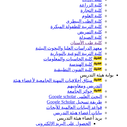
كلية الزراعة
كلية التجارة
كلية العلوم
كلية الطب البيطرى
كلية التربية للطفولة المبكرة
كلية التمريض
كلية الصيدلة
كلية طب الأسنان
معهد الدراسات العليا والبحوث البيئية
كلية التربية النوعية بالنوبارية
كلية الحاسبات والمعلومات
كلية الهندسة
كلية الفنون التطبيقية
بوابة هيئة التدريس
ميثاق أخلاقيات المهنة الجامعية لأعضاء هيئة
التدريس ومعاونيهم
جوائز الجامعة
البحث العلمى Google scholar
طريقة تسجيل Google Scholar
قواعد البيانات العالمية للأبحاث
بيانات أعضاء هيئة التدريس
بريد أعضاء هيئة التدريس
الحصول على البريد الإلكترونى