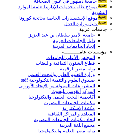
جامعة دمنهور في عيون الصحافة
نموذج طلب خدمات الإدارة العامة للموارد
البشرية
موقع الإستفسارات الخاصة بجائحة كورونا
دليل وزارة العدل
جامعات عربية
جامعة الأمير سلطان بن عبد العزيز
دليل الجامعات العربية
إتحاد الجامعات العربية
مؤسسات عامــــــــــة
المجلس الأعلى للجامعات
قطاع الشئون الثقافية والبعثات
بوابة مصر الرقمية
وزارة التعليم العالى والبحث العلمي
صندوق العلوم والتنمية التكنولوجية stdf
المشروعات الممولة من الإتحاد الأوروبى
المركز القومى للبحوث
أكاديمية البحث العلمى والتكنولوجيا
مكتبات الجامعات المصرية
مكتبة الإسكندرية
المعاهد والمراكز الثقافية
إتحاد مكتبات الجامعات المصرية
مجمع اللغة العربية
بوابة مصر للعلوم والتكتولوجيا