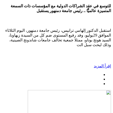
للتوسع في عقد الشراكات الدولية مع المؤسسات ذات السمعة
المتميزة عالميًّا .. رئيس جامعة دمنهور يستقبل
استقبل الدكتور إلهامي ترابيس، رئيس جامعة دمنهور، اليوم الثلاثاء
الموافق 29يوليو، وفد رفيع المستوى ضم كل من السيدة زيهاونا،
السيد هونج بوتاو، ممثلا جمعية تحالف جامعات شاندونج الصينية،
وذلك لبحث سبل الت
إقرأ المزيد