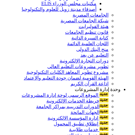
مكتبات مجلس الوزراء ELIS
أصدقاء مدينة زويل للعلوم والتكنولوجيا
الجامعات المصرية
شبكة الجامعات المصرية
هيئة الفولبرايت
قانون تنظيم الجامعات
كتابة السيرة الذاتية
اللجان العلمية الدائمة
منح البنك الدولى
التعليم عن بعد
دورات التجارة الإلكترونية
تطوير مشروعات التعليم العالى
مشروع تطوير المعاهد الكليات التكنولوجية
الهيئة القومية لضمان جودة التعليم والإعتماد
إذاعة القرآن الكريم
وحدة إدارة المشروعات
الموقع الرسمى لوحة إدارة المشروعات
خريطة الخدمات الإلكترونية
الدورات التدريبيه بمراكز الجامعة
الجهات المانحة
إدارة المؤسسة الالكترونية
إنطلاق تطبيق المحمول
خدمات طلابيـة