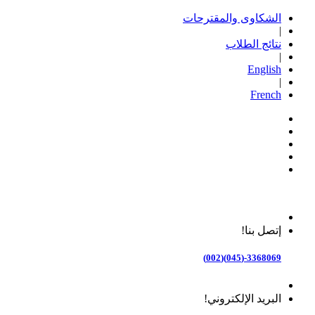
الشكاوى والمقترحات
|
نتائج الطلاب
|
English
|
French
إتصل بنا!
3368069-(045)(002)
البريد الإلكتروني!