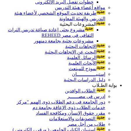
خطوات تفعيل البريد الإلكترونى
مواقع أعضاء هيئة التدريس
طريقة تحديث الموقع الشخصي لأعضاء هيئة
التدريس والهيئة المعاونة
المشروعات البحثية
مشروع بحثى إعادة صياغة تدريس التراث
الثقافى فى مصر REHEED
مشروعات بحثية بجامعة دمنهور
الإتجاهات البحثية
البحث عن الإتجاهات البحثية
الرسائل العلمية
الأبحاث العلمية
نموذج للمبتعث
إستبيـــــــــــــان
دليل الدراسات البحثية
بوابة الطـلاب
الطلاب الوافدين
إدرس فى مصــــــر
دور الجامعة فى دعم الطلاب ذوى الهمم "مركز
خدمات الطلاب ذوى الإعاقة بجامعة دم
مقرر حقوق الإنسان ومكافحة الفساد
التصديقات والاستعلامات
طلاب من أجل مصر
إستبيان الكتاب الجامعي ( ورقي ، إلكتروني )