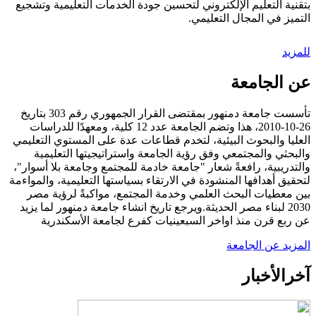
بتقنية التعليم الإلكتروني لتحسين جودة الخدمات التعليمية وتشجيع
التميز في المجال التعليمي.
للمزيد
عن الجامعة
تأسست جامعة دمنهور بمقتضى القرار الجمهوري رقم 303 بتاريخ
26-10-2010، هذا وتضم الجامعة عدد 12 كلية، ومعهدًا للدراسات
العليا والبحوث البيئية، لتخدم قطاعات عدة على المستوي التعليمي
والبحثي والمجتمعي وفق رؤية الجامعة واستراتيجيتها التعليمية
والتدريبية، رافعةً شعار "جامعة خادمة للمجتمع وجامعة بلا أسوار"،
لتحقيق أهدافها المنشودة في الارتقاء بسياستها التعليمية، والمواءمة
بين معطيات البحث العلمي وخدمة المجتمع، مواكبةً لرؤية مصر
2030 لبناء مصر الحديثة.ويرجع تاريخ انشاء جامعة دمنهور لما يزيد
عن ربع قرن منذ اواخر السبعينيات كفرع لجامعة الأسكندرية
المزيد عن الجامعة
آخر
الأخبار