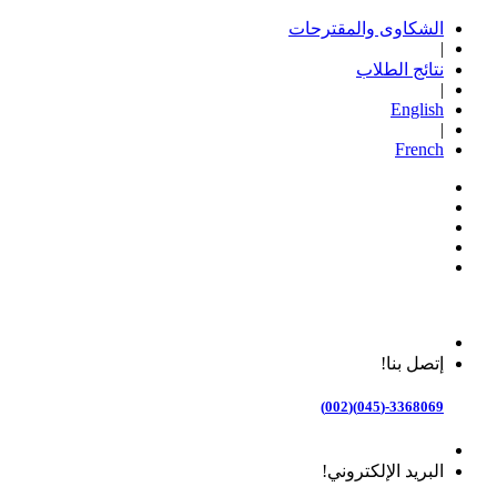
الشكاوى والمقترحات
|
نتائج الطلاب
|
English
|
French
إتصل بنا!
3368069-(045)(002)
البريد الإلكتروني!