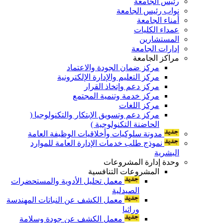
رئيس الجامعة
نواب رئيس الجامعة
أمناء الجامعة
عمداء الكليات
المستشارين
إدارات الجامعة
مراكز الجامعة
مركز ضمان الجودة والاعتماد
مركز التعليم والإدارة الإلكترونية
مركز دعم وإتخاذ القرار
مركز خدمة وتنمية المجتمع
مركز اللغات
مركز دعم وتسويق الإبتكار والتكنولوجيا (
الحاضنة التكنولوجية )
مدونة سلوكيات وأخلاقيات الوظيفة العامة
نموذج طلب خدمات الإدارة العامة للموارد
البشرية
وحدة إدارة المشروعات
المشروعات التنافسية
معمل تحليل الأدوية والمستحضرات
الصيدلية
معمل الكشف عن النباتات المهندسة
وراثيا
معمل الكشف عن جودة وسلامة