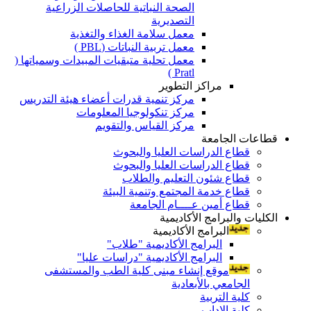
الصحة النباتية للحاصلات الزراعية
التصديرية
معمل سلامة الغذاء والتغذية
معمل تربية النباتات (PBL )
معمل تحلية متبقيات المبيدات وسمياتها (
Pratl )
مراكز التطوير
مركز تنمية قدرات أعضاء هيئة التدريس
مركز تنكولوجيا المعلومات
مركز القياس والتقويم
قطاعات الجامعة
قطاع الدراسات العليا والبحوث
قطاع الدراسات العليا والبحوث
قطاع شئون التعليم والطلاب
قطاع خدمة المجتمع وتنمية البيئة
قطاع أمين عــــام الجامعة
الكليات والبرامج الأكاديمية
البرامج الأكاديمية
البرامج الأكاديمية "طلاب"
البرامج الأكاديمية "دراسات عليا"
موقع إنشاء مبنى كلية الطب والمستشفى
الجامعي بالأبعادية
كلية التربية
كلية الاداب