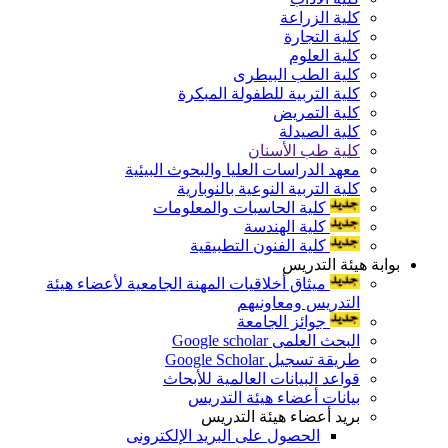
كلية الزراعة
كلية التجارة
كلية العلوم
كلية الطب البيطرى
كلية التربية للطفولة المبكرة
كلية التمريض
كلية الصيدلة
كلية طب الأسنان
معهد الدراسات العليا والبحوث البيئية
كلية التربية النوعية بالنوبارية
كلية الحاسبات والمعلومات
كلية الهندسة
كلية الفنون التطبيقية
بوابة هيئة التدريس
ميثاق أخلاقيات المهنة الجامعية لأعضاء هيئة
التدريس ومعاونيهم
جوائز الجامعة
البحث العلمى Google scholar
طريقة تسجيل Google Scholar
قواعد البيانات العالمية للأبحاث
بيانات أعضاء هيئة التدريس
بريد أعضاء هيئة التدريس
الحصول على البريد الإلكترونى