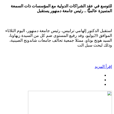
للتوسع في عقد الشراكات الدولية مع المؤسسات ذات السمعة
المتميزة عالميًّا .. رئيس جامعة دمنهور يستقبل
استقبل الدكتور إلهامي ترابيس، رئيس جامعة دمنهور، اليوم الثلاثاء
الموافق 29يوليو، وفد رفيع المستوى ضم كل من السيدة زيهاونا،
السيد هونج بوتاو، ممثلا جمعية تحالف جامعات شاندونج الصينية،
وذلك لبحث سبل الت
إقرأ المزيد