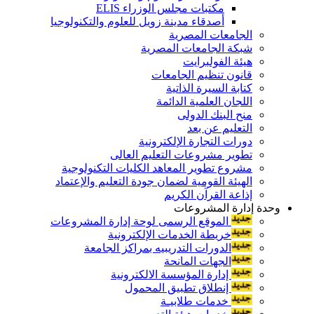
مكتبات مجلس الوزراء ELIS
أصدقاء مدينة زويل للعلوم والتكنولوجيا
الجامعات المصرية
شبكة الجامعات المصرية
هيئة الفولبرايت
قانون تنظيم الجامعات
كتابة السيرة الذاتية
اللجان العلمية الدائمة
منح البنك الدولى
التعليم عن بعد
دورات التجارة الإلكترونية
تطوير مشروعات التعليم العالى
مشروع تطوير المعاهد الكليات التكنولوجية
الهيئة القومية لضمان جودة التعليم والإعتماد
إذاعة القرآن الكريم
وحدة إدارة المشروعات
الموقع الرسمى لوحة إدارة المشروعات
خريطة الخدمات الإلكترونية
الدورات التدريبيه بمراكز الجامعة
الجهات المانحة
إدارة المؤسسة الالكترونية
إنطلاق تطبيق المحمول
خدمات طلابيـة