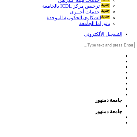
خدمات هيئة التدريس
ترخيص مركز ICDL بالجامعة
خدمات أخــرى
الشكاوى الحكومية الموحدة
بانوراما الجامعة
التسجيل الألكتروني
جامعة دمنهور
جامعة دمنهور