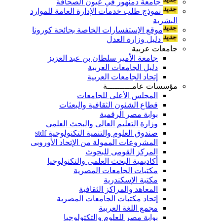
جامعة دمنهور في عيون الصحافة
نموذج طلب خدمات الإدارة العامة للموارد
البشرية
موقع الإستفسارات الخاصة بجائحة كورونا
دليل وزارة العدل
جامعات عربية
جامعة الأمير سلطان بن عبد العزيز
دليل الجامعات العربية
إتحاد الجامعات العربية
مؤسسات عامــــــــــة
المجلس الأعلى للجامعات
قطاع الشئون الثقافية والبعثات
بوابة مصر الرقمية
وزارة التعليم العالى والبحث العلمي
صندوق العلوم والتنمية التكنولوجية stdf
المشروعات الممولة من الإتحاد الأوروبى
المركز القومى للبحوث
أكاديمية البحث العلمى والتكنولوجيا
مكتبات الجامعات المصرية
مكتبة الإسكندرية
المعاهد والمراكز الثقافية
إتحاد مكتبات الجامعات المصرية
مجمع اللغة العربية
بوابة مصر للعلوم والتكتولوجيا