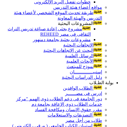
خطوات تفعيل البريد الإلكترونى
مواقع أعضاء هيئة التدريس
طريقة تحديث الموقع الشخصي لأعضاء هيئة
التدريس والهيئة المعاونة
المشروعات البحثية
مشروع بحثى إعادة صياغة تدريس التراث
الثقافى فى مصر REHEED
مشروعات بحثية بجامعة دمنهور
الإتجاهات البحثية
البحث عن الإتجاهات البحثية
الرسائل العلمية
الأبحاث العلمية
نموذج للمبتعث
إستبيـــــــــــــان
دليل الدراسات البحثية
بوابة الطـلاب
الطلاب الوافدين
إدرس فى مصــــــر
دور الجامعة فى دعم الطلاب ذوى الهمم "مركز
خدمات الطلاب ذوى الإعاقة بجامعة دم
مقرر حقوق الإنسان ومكافحة الفساد
التصديقات والاستعلامات
طلاب من أجل مصر
إستبيان الكتاب الجامعي ( ورقي ، إلكتروني )