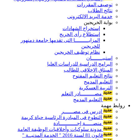
توصيف المقررات
نتائج الطلاب
خدمة البريد الالكترونى
بوابة الخريجين
إستخراج الشهادات
إستطلاع رأى الخريج
المزايـــــــــا التى تقدمها جامعة دمنهور
للخريجين
نظام توظيف الخريجين
إستبيـــــــان
البرامج الدراسية للدراسات العليا
الميثاق الاخلاقى للطالب
نتائج التعليم المفتوح
التعليم المدمج
التربية العسكرية
مصـــــــــادر التعلم
التعليم المدمج
روابط مهمة
إدرس فى مصــــــر
التطوع فى المبادرة الرئاسية حياة كريمة
منصـــــة إجـــــــــــادة
مدونة سلوكيات وأخلاقيات الوظيفة العامة
قانون 81 لسنة 2016 " الخدمة المدنيــة "