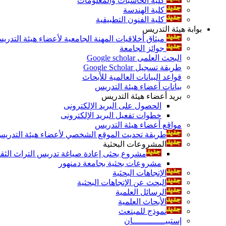
كلية الحاسبات والمعلومات
كلية الهندسة
كلية الفنون التطبيقية
بوابة هيئة التدريس
ميثاق أخلاقيات المهنة الجامعية لأعضاء هيئة التدري
جوائز الجامعة
البحث العلمى Google scholar
طريقة تسجيل Google Scholar
قواعد البيانات العالمية للأبحاث
بيانات أعضاء هيئة التدريس
بريد أعضاء هيئة التدريس
الحصول على البريد الإلكترونى
خطوات تفعيل البريد الإلكترونى
مواقع أعضاء هيئة التدريس
طريقة تحديث الموقع الشخصي لأعضاء هيئة التدريس و
المشروعات البحثية
مشروع بحثى إعادة صياغة تدريس التراث الثقافى 
مشروعات بحثية بجامعة دمنهور
الإتجاهات البحثية
البحث عن الإتجاهات البحثية
الرسائل العلمية
الأبحاث العلمية
نموذج للمبتعث
إستبيـــــــــــــان