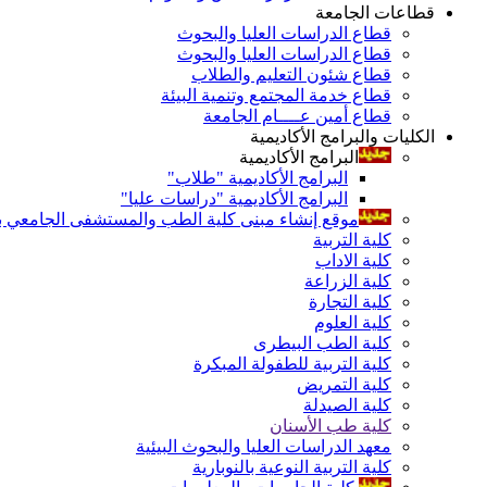
قطاعات الجامعة
قطاع الدراسات العليا والبحوث
قطاع الدراسات العليا والبحوث
قطاع شئون التعليم والطلاب
قطاع خدمة المجتمع وتنمية البيئة
قطاع أمين عــــام الجامعة
الكليات والبرامج الأكاديمية
البرامج الأكاديمية
البرامج الأكاديمية "طلاب"
البرامج الأكاديمية "دراسات عليا"
موقع إنشاء مبنى كلية الطب والمستشفى الجامعي بال
كلية التربية
كلية الاداب
كلية الزراعة
كلية التجارة
كلية العلوم
كلية الطب البيطرى
كلية التربية للطفولة المبكرة
كلية التمريض
كلية الصيدلة
كلية طب الأسنان
معهد الدراسات العليا والبحوث البيئية
كلية التربية النوعية بالنوبارية