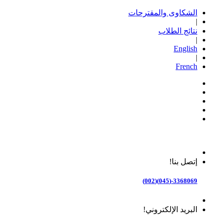
الشكاوى والمقترحات
|
نتائج الطلاب
|
English
|
French
إتصل بنا!
3368069-(045)(002)
البريد الإلكتروني!