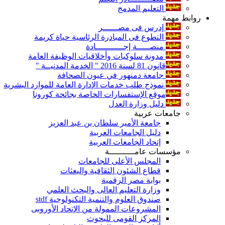
التعليم المدمج
روابط مهمة
إدرس فى مصــــــر
التطوع فى المبادرة الرئاسية حياة كريمة
منصـــــة إجـــــــــــادة
مدونة سلوكيات وأخلاقيات الوظيفة العامة
قانون 81 لسنة 2016 " الخدمة المدنيــة "
جامعة دمنهور في عيون الصحافة
نموذج طلب خدمات الإدارة العامة للموارد البشرية
موقع الإستفسارات الخاصة بجائحة كورونا
دليل وزارة العدل
جامعات عربية
جامعة الأمير سلطان بن عبد العزيز
دليل الجامعات العربية
إتحاد الجامعات العربية
مؤسسات عامــــــــــة
المجلس الأعلى للجامعات
قطاع الشئون الثقافية والبعثات
بوابة مصر الرقمية
وزارة التعليم العالى والبحث العلمي
صندوق العلوم والتنمية التكنولوجية stdf
المشروعات الممولة من الإتحاد الأوروبى
المركز القومى للبحوث