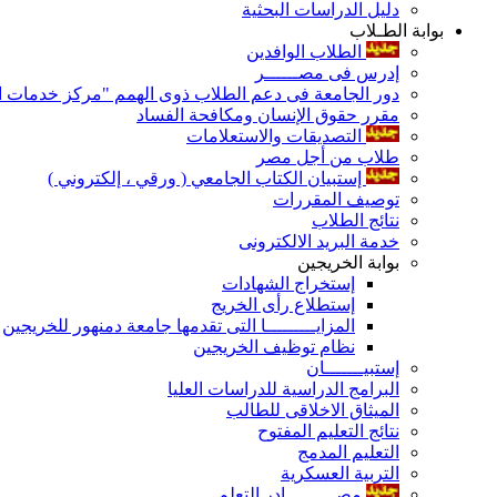
دليل الدراسات البحثية
بوابة الطـلاب
الطلاب الوافدين
إدرس فى مصــــــر
دور الجامعة فى دعم الطلاب ذوى الهمم "مركز خدمات ال
مقرر حقوق الإنسان ومكافحة الفساد
التصديقات والاستعلامات
طلاب من أجل مصر
إستبيان الكتاب الجامعي ( ورقي ، إلكتروني )
توصيف المقررات
نتائج الطلاب
خدمة البريد الالكترونى
بوابة الخريجين
إستخراج الشهادات
إستطلاع رأى الخريج
المزايـــــــــا التى تقدمها جامعة دمنهور للخريجين
نظام توظيف الخريجين
إستبيـــــــان
البرامج الدراسية للدراسات العليا
الميثاق الاخلاقى للطالب
نتائج التعليم المفتوح
التعليم المدمج
التربية العسكرية
مصـــــــــادر التعلم