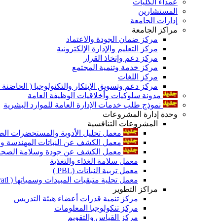
عمداء الكليات
المستشارين
إدارات الجامعة
مراكز الجامعة
مركز ضمان الجودة والاعتماد
مركز التعليم والإدارة الإلكترونية
مركز دعم وإتخاذ القرار
مركز خدمة وتنمية المجتمع
مركز اللغات
مركز دعم وتسويق الإبتكار والتكنولوجيا ( الحاضنة ا
مدونة سلوكيات وأخلاقيات الوظيفة العامة
نموذج طلب خدمات الإدارة العامة للموارد البشرية
وحدة إدارة المشروعات
المشروعات التنافسية
معمل تحليل الأدوية والمستحضرات الص
معمل الكشف عن النباتات المهندسة ورا
معمل الكشف عن جودة وسلامة الصحة الن
معمل سلامة الغذاء والتغذية
معمل تربية النباتات (PBL )
معمل تحلية متبقيات المبيدات وسمياتها ( Pratl )
مراكز التطوير
مركز تنمية قدرات أعضاء هيئة التدريس
مركز تنكولوجيا المعلومات
مركز القياس والتقويم