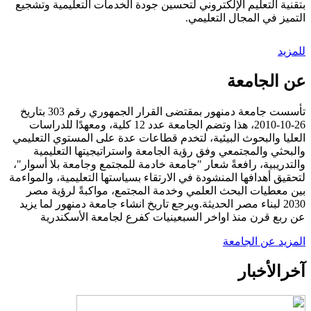
بتقنية التعليم الإلكتروني لتحسين جودة الخدمات التعليمية وتشجيع
التميز في المجال التعليمي.
للمزيد
عن الجامعة
تأسست جامعة دمنهور بمقتضى القرار الجمهوري رقم 303 بتاريخ
26-10-2010، هذا وتضم الجامعة عدد 12 كلية، ومعهدًا للدراسات
العليا والبحوث البيئية، لتخدم قطاعات عدة على المستوي التعليمي
والبحثي والمجتمعي وفق رؤية الجامعة واستراتيجيتها التعليمية
والتدريبية، رافعةً شعار "جامعة خادمة للمجتمع وجامعة بلا أسوار"،
لتحقيق أهدافها المنشودة في الارتقاء بسياستها التعليمية، والمواءمة
بين معطيات البحث العلمي وخدمة المجتمع، مواكبةً لرؤية مصر
2030 لبناء مصر الحديثة.ويرجع تاريخ انشاء جامعة دمنهور لما يزيد
عن ربع قرن منذ اواخر السبعينيات كفرع لجامعة الأسكندرية
المزيد عن الجامعة
آخر
الأخبار