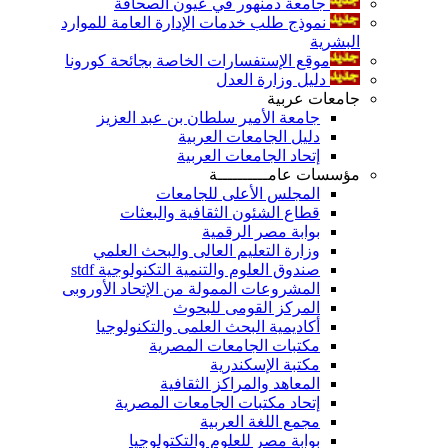
جامعة دمنهور في عيون الصحافة
نموذج طلب خدمات الإدارة العامة للموارد
البشرية
موقع الإستفسارات الخاصة بجائحة كورونا
دليل وزارة العدل
جامعات عربية
جامعة الأمير سلطان بن عبد العزيز
دليل الجامعات العربية
إتحاد الجامعات العربية
مؤسسات عامــــــــــة
المجلس الأعلى للجامعات
قطاع الشئون الثقافية والبعثات
بوابة مصر الرقمية
وزارة التعليم العالى والبحث العلمي
صندوق العلوم والتنمية التكنولوجية stdf
المشروعات الممولة من الإتحاد الأوروبى
المركز القومى للبحوث
أكاديمية البحث العلمى والتكنولوجيا
مكتبات الجامعات المصرية
مكتبة الإسكندرية
المعاهد والمراكز الثقافية
إتحاد مكتبات الجامعات المصرية
مجمع اللغة العربية
بوابة مصر للعلوم والتكتولوجيا