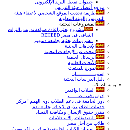
خطوات تفعيل البريد الإلكترونى
مواقع أعضاء هيئة التدريس
طريقة تحديث الموقع الشخصي لأعضاء هيئة
التدريس والهيئة المعاونة
المشروعات البحثية
مشروع بحثى إعادة صياغة تدريس التراث
الثقافى فى مصر REHEED
مشروعات بحثية بجامعة دمنهور
الإتجاهات البحثية
البحث عن الإتجاهات البحثية
الرسائل العلمية
الأبحاث العلمية
نموذج للمبتعث
إستبيـــــــــــــان
دليل الدراسات البحثية
بوابة الطـلاب
الطلاب الوافدين
إدرس فى مصــــــر
دور الجامعة فى دعم الطلاب ذوى الهمم "مركز
خدمات الطلاب ذوى الإعاقة بجامعة دم
مقرر حقوق الإنسان ومكافحة الفساد
التصديقات والاستعلامات
طلاب من أجل مصر
إستبيان الكتاب الجامعي ( ورقي ، إلكتروني )