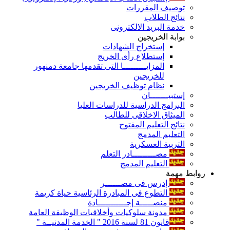
توصيف المقررات
نتائج الطلاب
خدمة البريد الالكترونى
بوابة الخريجين
إستخراج الشهادات
إستطلاع رأى الخريج
المزايـــــــــا التى تقدمها جامعة دمنهور
للخريجين
نظام توظيف الخريجين
إستبيـــــــان
البرامج الدراسية للدراسات العليا
الميثاق الاخلاقى للطالب
نتائج التعليم المفتوح
التعليم المدمج
التربية العسكرية
مصـــــــــادر التعلم
التعليم المدمج
روابط مهمة
إدرس فى مصــــــر
التطوع فى المبادرة الرئاسية حياة كريمة
منصـــــة إجـــــــــــادة
مدونة سلوكيات وأخلاقيات الوظيفة العامة
قانون 81 لسنة 2016 " الخدمة المدنيــة "