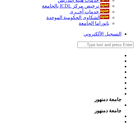
خدمات هيئة التدريس
ترخيص مركز ICDL بالجامعة
خدمات أخــرى
الشكاوى الحكومية الموحدة
بانوراما الجامعة
التسجيل الألكتروني
جامعة دمنهور
جامعة دمنهور