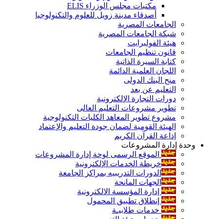
مكتبات مجلس الوزراء ELIS
أصدقاء مدينة زويل للعلوم والتكنولوجيا
الجامعات المصرية
شبكة الجامعات المصرية
هيئة الفولبرايت
قانون تنظيم الجامعات
كتابة السيرة الذاتية
اللجان العلمية الدائمة
منح البنك الدولى
التعليم عن بعد
دورات التجارة الإلكترونية
تطوير مشروعات التعليم العالى
مشروع تطوير المعاهد الكليات التكنولوجية
الهيئة القومية لضمان جودة التعليم والإعتماد
إذاعة القرآن الكريم
وحدة إدارة المشروعات
الموقع الرسمى لوحة إدارة المشروعات
خريطة الخدمات الإلكترونية
الدورات التدريبيه بمراكز الجامعة
الجهات المانحة
إدارة المؤسسة الالكترونية
إنطلاق تطبيق المحمول
خدمات طلابيـة