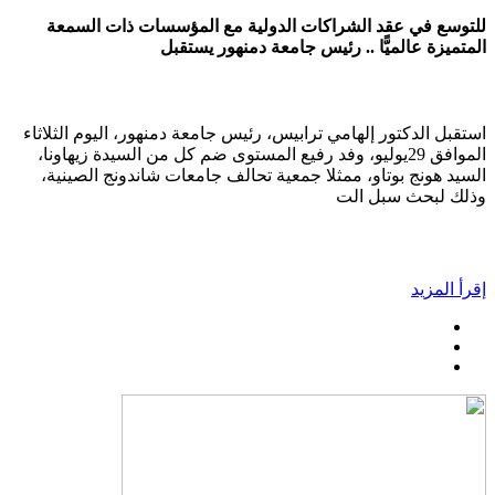
للتوسع في عقد الشراكات الدولية مع المؤسسات ذات السمعة
المتميزة عالميًّا .. رئيس جامعة دمنهور يستقبل
استقبل الدكتور إلهامي ترابيس، رئيس جامعة دمنهور، اليوم الثلاثاء
الموافق 29يوليو، وفد رفيع المستوى ضم كل من السيدة زيهاونا،
السيد هونج بوتاو، ممثلا جمعية تحالف جامعات شاندونج الصينية،
وذلك لبحث سبل الت
إقرأ المزيد