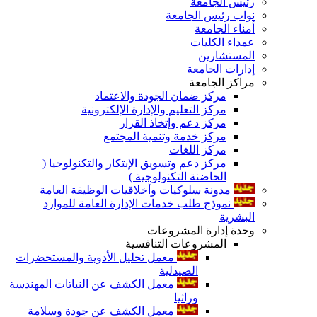
رئيس الجامعة
نواب رئيس الجامعة
أمناء الجامعة
عمداء الكليات
المستشارين
إدارات الجامعة
مراكز الجامعة
مركز ضمان الجودة والاعتماد
مركز التعليم والإدارة الإلكترونية
مركز دعم وإتخاذ القرار
مركز خدمة وتنمية المجتمع
مركز اللغات
مركز دعم وتسويق الإبتكار والتكنولوجيا (
الحاضنة التكنولوجية )
مدونة سلوكيات وأخلاقيات الوظيفة العامة
نموذج طلب خدمات الإدارة العامة للموارد
البشرية
وحدة إدارة المشروعات
المشروعات التنافسية
معمل تحليل الأدوية والمستحضرات
الصيدلية
معمل الكشف عن النباتات المهندسة
وراثيا
معمل الكشف عن جودة وسلامة