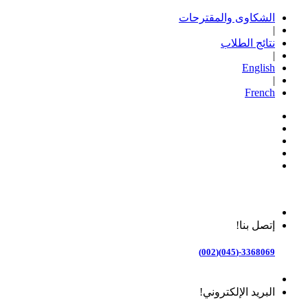
الشكاوى والمقترحات
|
نتائج الطلاب
|
English
|
French
إتصل بنا!
3368069-(045)(002)
البريد الإلكتروني!