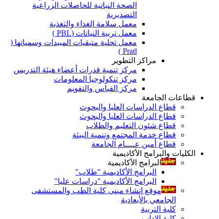
الصحة النباتية للحاصلات الزراعية
التصديرية
معمل سلامة الغذاء والتغذية
معمل تربية النباتات (PBL )
معمل تحلية متبقيات المبيدات وسمياتها (
Pratl )
مراكز التطوير
مركز تنمية قدرات أعضاء هيئة التدريس
مركز تنكولوجيا المعلومات
مركز القياس والتقويم
قطاعات الجامعة
قطاع الدراسات العليا والبحوث
قطاع الدراسات العليا والبحوث
قطاع شئون التعليم والطلاب
قطاع خدمة المجتمع وتنمية البيئة
قطاع أمين عــــام الجامعة
الكليات والبرامج الأكاديمية
البرامج الأكاديمية
البرامج الأكاديمية "طلاب"
البرامج الأكاديمية "دراسات عليا"
موقع إنشاء مبنى كلية الطب والمستشفى
الجامعي بالأبعادية
كلية التربية
كلية الاداب