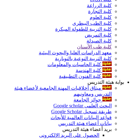
كلية الزراعة
كلية التجارة
كلية العلوم
كلية الطب البيطرى
كلية التربية للطفولة المبكرة
كلية التمريض
كلية الصيدلة
كلية طب الأسنان
معهد الدراسات العليا والبحوث البيئية
كلية التربية النوعية بالنوبارية
كلية الحاسبات والمعلومات
كلية الهندسة
كلية الفنون التطبيقية
بوابة هيئة التدريس
ميثاق أخلاقيات المهنة الجامعية لأعضاء هيئة
التدريس ومعاونيهم
جوائز الجامعة
البحث العلمى Google scholar
طريقة تسجيل Google Scholar
قواعد البيانات العالمية للأبحاث
بيانات أعضاء هيئة التدريس
بريد أعضاء هيئة التدريس
الحصول على البريد الإلكترونى