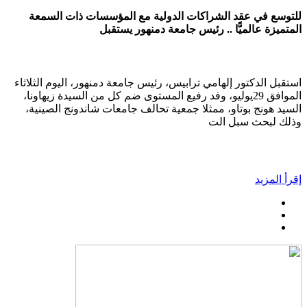
للتوسع في عقد الشراكات الدولية مع المؤسسات ذات السمعة
المتميزة عالميًّا .. رئيس جامعة دمنهور يستقبل
استقبل الدكتور إلهامي ترابيس، رئيس جامعة دمنهور، اليوم الثلاثاء
الموافق 29يوليو، وفد رفيع المستوى ضم كل من السيدة زيهاونا،
السيد هونج بوتاو، ممثلا جمعية تحالف جامعات شاندونج الصينية،
وذلك لبحث سبل الت
إقرأ المزيد