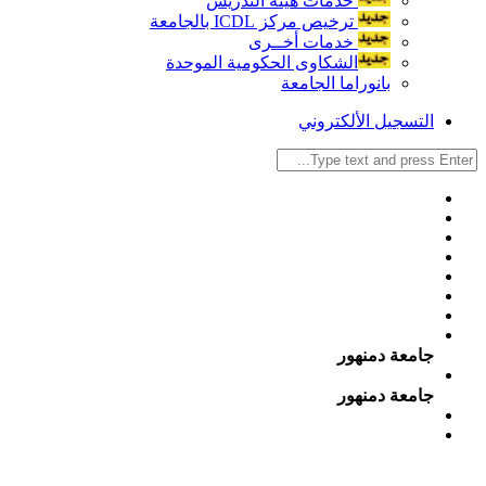
خدمات هيئة التدريس
ترخيص مركز ICDL بالجامعة
خدمات أخــرى
الشكاوى الحكومية الموحدة
بانوراما الجامعة
التسجيل الألكتروني
جامعة دمنهور
جامعة دمنهور