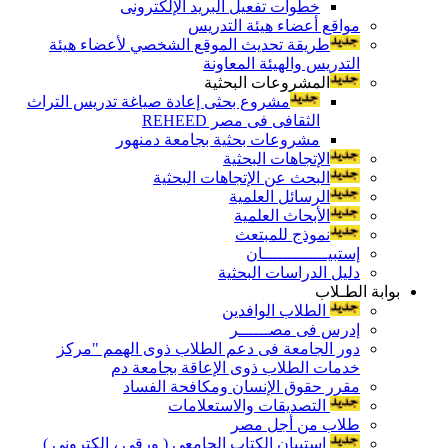
خطوات تفعيل البريد الإلكترونى
مواقع أعضاء هيئة التدريس
طريقة تحديث الموقع الشخصي لأعضاء هيئة
التدريس والهيئة المعاونة
المشروعات البحثية
مشروع بحثى إعادة صياغة تدريس التراث
الثقافى فى مصر REHEED
مشروعات بحثية بجامعة دمنهور
الإتجاهات البحثية
البحث عن الإتجاهات البحثية
الرسائل العلمية
الأبحاث العلمية
نموذج للمبتعث
إستبيـــــــــــــان
دليل الدراسات البحثية
بوابة الطـلاب
الطلاب الوافدين
إدرس فى مصــــــر
دور الجامعة فى دعم الطلاب ذوى الهمم "مركز
خدمات الطلاب ذوى الإعاقة بجامعة دم
مقرر حقوق الإنسان ومكافحة الفساد
التصديقات والاستعلامات
طلاب من أجل مصر
إستبيان الكتاب الجامعي ( ورقي ، إلكتروني )