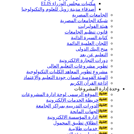
مكتبات مجلس الوزراء ELIS
أصدقاء مدينة زويل للعلوم والتكنولوجيا
الجامعات المصرية
شبكة الجامعات المصرية
هيئة الفولبرايت
قانون تنظيم الجامعات
كتابة السيرة الذاتية
اللجان العلمية الدائمة
منح البنك الدولى
التعليم عن بعد
دورات التجارة الإلكترونية
تطوير مشروعات التعليم العالى
مشروع تطوير المعاهد الكليات التكنولوجية
الهيئة القومية لضمان جودة التعليم والإعتماد
إذاعة القرآن الكريم
وحدة إدارة المشروعات
الموقع الرسمى لوحة إدارة المشروعات
خريطة الخدمات الإلكترونية
الدورات التدريبيه بمراكز الجامعة
الجهات المانحة
إدارة المؤسسة الالكترونية
إنطلاق تطبيق المحمول
خدمات طلابيـة