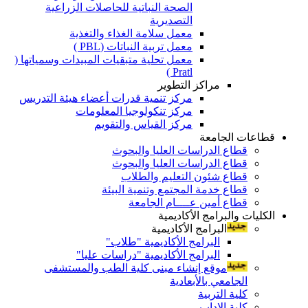
الصحة النباتية للحاصلات الزراعية
التصديرية
معمل سلامة الغذاء والتغذية
معمل تربية النباتات (PBL )
معمل تحلية متبقيات المبيدات وسمياتها (
Pratl )
مراكز التطوير
مركز تنمية قدرات أعضاء هيئة التدريس
مركز تنكولوجيا المعلومات
مركز القياس والتقويم
قطاعات الجامعة
قطاع الدراسات العليا والبحوث
قطاع الدراسات العليا والبحوث
قطاع شئون التعليم والطلاب
قطاع خدمة المجتمع وتنمية البيئة
قطاع أمين عــــام الجامعة
الكليات والبرامج الأكاديمية
البرامج الأكاديمية
البرامج الأكاديمية "طلاب"
البرامج الأكاديمية "دراسات عليا"
موقع إنشاء مبنى كلية الطب والمستشفى
الجامعي بالأبعادية
كلية التربية
كلية الاداب