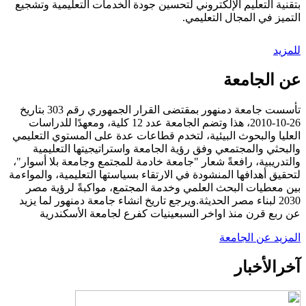
بتقنية التعليم الإلكتروني لتحسين جودة الخدمات التعليمية وتشجيع
التميز في المجال التعليمي.
للمزيد
عن الجامعة
تأسست جامعة دمنهور بمقتضى القرار الجمهوري رقم 303 بتاريخ
26-10-2010، هذا وتضم الجامعة عدد 12 كلية، ومعهدًا للدراسات
العليا والبحوث البيئية، لتخدم قطاعات عدة على المستوي التعليمي
والبحثي والمجتمعي وفق رؤية الجامعة واستراتيجيتها التعليمية
والتدريبية، رافعةً شعار "جامعة خادمة للمجتمع وجامعة بلا أسوار"،
لتحقيق أهدافها المنشودة في الارتقاء بسياستها التعليمية، والمواءمة
بين معطيات البحث العلمي وخدمة المجتمع، مواكبةً لرؤية مصر
2030 لبناء مصر الحديثة.ويرجع تاريخ انشاء جامعة دمنهور لما يزيد
عن ربع قرن منذ اواخر السبعينيات كفرع لجامعة الأسكندرية
المزيد عن الجامعة
آخر
الأخبار