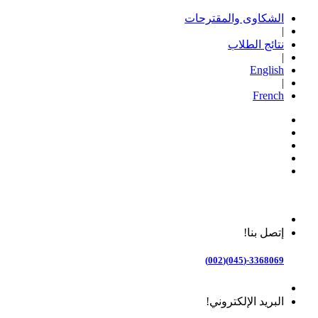
الشكاوى والمقترحات
|
نتائج الطلاب
|
English
|
French
إتصل بنا!
3368069-(045)(002)
البريد الإلكتروني!