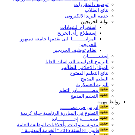
توصيف المقررات
نتائج الطلاب
خدمة البريد الالكترونى
بوابة الخريجين
إستخراج الشهادات
إستطلاع رأى الخريج
المزايـــــــــا التى تقدمها جامعة دمنهور
للخريجين
نظام توظيف الخريجين
إستبيـــــــان
البرامج الدراسية للدراسات العليا
الميثاق الاخلاقى للطالب
نتائج التعليم المفتوح
التعليم المدمج
التربية العسكرية
مصـــــــــادر التعلم
التعليم المدمج
روابط مهمة
إدرس فى مصــــــر
التطوع فى المبادرة الرئاسية حياة كريمة
منصـــــة إجـــــــــــادة
مدونة سلوكيات وأخلاقيات الوظيفة العامة
قانون 81 لسنة 2016 " الخدمة المدنيــة "