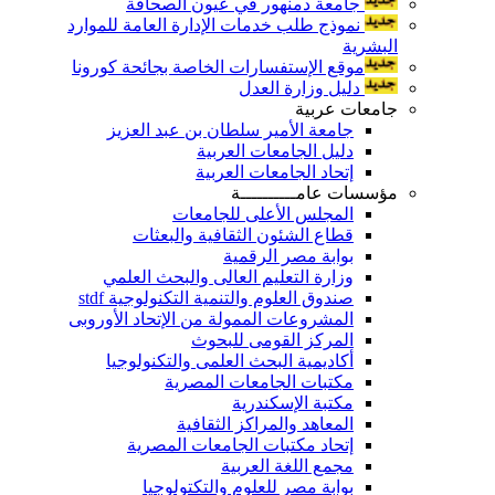
جامعة دمنهور في عيون الصحافة
نموذج طلب خدمات الإدارة العامة للموارد
البشرية
موقع الإستفسارات الخاصة بجائحة كورونا
دليل وزارة العدل
جامعات عربية
جامعة الأمير سلطان بن عبد العزيز
دليل الجامعات العربية
إتحاد الجامعات العربية
مؤسسات عامــــــــــة
المجلس الأعلى للجامعات
قطاع الشئون الثقافية والبعثات
بوابة مصر الرقمية
وزارة التعليم العالى والبحث العلمي
صندوق العلوم والتنمية التكنولوجية stdf
المشروعات الممولة من الإتحاد الأوروبى
المركز القومى للبحوث
أكاديمية البحث العلمى والتكنولوجيا
مكتبات الجامعات المصرية
مكتبة الإسكندرية
المعاهد والمراكز الثقافية
إتحاد مكتبات الجامعات المصرية
مجمع اللغة العربية
بوابة مصر للعلوم والتكتولوجيا