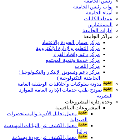
رئيس الجامعة
نواب رئيس الجامعة
أمناء الجامعة
عمداء الكليات
المستشارين
إدارات الجامعة
مراكز الجامعة
مركز ضمان الجودة والاعتماد
مركز التعليم والإدارة الإلكترونية
مركز دعم وإتخاذ القرار
مركز خدمة وتنمية المجتمع
مركز اللغات
مركز دعم وتسويق الإبتكار والتكنولوجيا (
الحاضنة التكنولوجية )
مدونة سلوكيات وأخلاقيات الوظيفة العامة
نموذج طلب خدمات الإدارة العامة للموارد
البشرية
وحدة إدارة المشروعات
المشروعات التنافسية
معمل تحليل الأدوية والمستحضرات
الصيدلية
معمل الكشف عن النباتات المهندسة
وراثيا
معمل الكشف عن جودة وسلامة