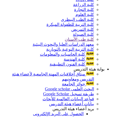
كلية الزراعة
كلية التجارة
كلية العلوم
كلية الطب البيطرى
كلية التربية للطفولة المبكرة
كلية التمريض
كلية الصيدلة
كلية طب الأسنان
معهد الدراسات العليا والبحوث البيئية
كلية التربية النوعية بالنوبارية
كلية الحاسبات والمعلومات
كلية الهندسة
كلية الفنون التطبيقية
بوابة هيئة التدريس
ميثاق أخلاقيات المهنة الجامعية لأعضاء هيئة
التدريس ومعاونيهم
جوائز الجامعة
البحث العلمى Google scholar
طريقة تسجيل Google Scholar
قواعد البيانات العالمية للأبحاث
بيانات أعضاء هيئة التدريس
بريد أعضاء هيئة التدريس
الحصول على البريد الإلكترونى